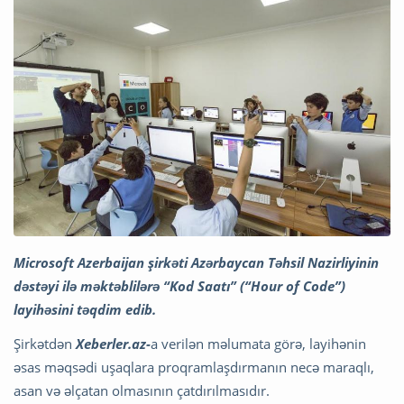
Microsoft Azerbaijan şirkəti Azərbaycan Təhsil Nazirliyinin
dəstəyi ilə məktəblilərə “Kod Saatı” (“Hour of Code”)
layihəsini təqdim edib.
Şirkətdən
Xeberler.az-
a verilən məlumata görə, layihənin
əsas məqsədi uşaqlara proqramlaşdırmanın necə maraqlı,
asan və əlçatan olmasının çatdırılmasıdır.