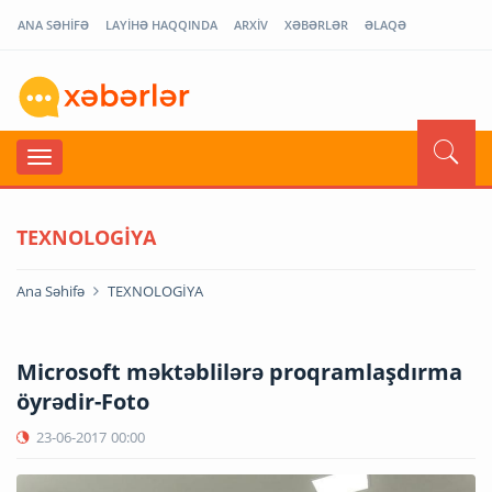
ANA SƏHİFƏ
LAYİHƏ HAQQINDA
ARXİV
XƏBƏRLƏR
ƏLAQƏ
TEXNOLOGİYA
Ana Səhifə
TEXNOLOGİYA
Microsoft məktəblilərə proqramlaşdırma
öyrədir-Foto
23-06-2017
00:00