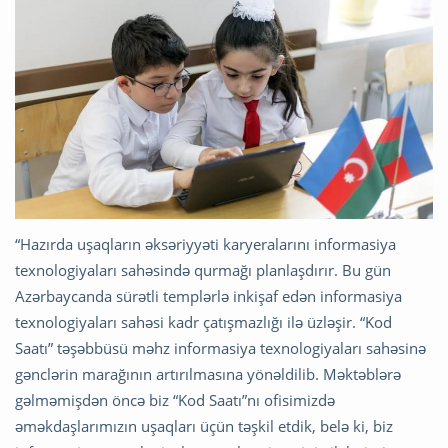
“Hazırda uşaqların əksəriyyəti karyeralarını informasiya
texnologiyaları sahəsində qurmağı planlaşdırır. Bu gün
Azərbaycanda sürətli templərlə inkişaf edən informasiya
texnologiyaları sahəsi kadr çatışmazlığı ilə üzləşir. “Kod
Saatı” təşəbbüsü məhz informasiya texnologiyaları sahəsinə
gənclərin marağının artırılmasına yönəldilib. Məktəblərə
gəlməmişdən öncə biz “Kod Saatı”nı ofisimizdə
əməkdaşlarımızın uşaqları üçün təşkil etdik, belə ki, biz