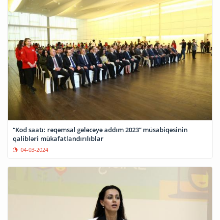
“Kod saatı: rəqəmsal gələcəyə addım 2023” müsabiqəsinin
qalibləri mükafatlandırılıblar
04-03-2024