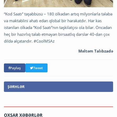
“Kod Saatı” təşəbbüsü – 180 ölkədən artıq milyonlarla tələbə
və məktəblini əhatı edən qlobal bir hərəkatdır. Hər kəs
istənilən ölkədə “Kod Saatı”nın təşkilatçısı ola bilər. Öncədən
heç bir hazırlıq tələb etməyən birsaatlıq dərslər 40-dan çox
dildə əlçatandır. #CoolMSAz
Məltəm Talıbzadə
Paylaş
Tweet
ŞƏRHLƏR
OXŞAR XƏBƏRLƏR