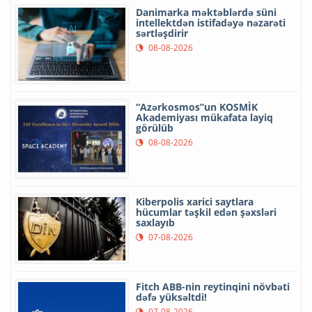
Danimarka məktəblərdə süni
intellektdən istifadəyə nəzarəti
sərtləşdirir
08-08-2026
“Azərkosmos”un KOSMİK
Akademiyası mükafata layiq
görülüb
08-08-2026
Kiberpolis xarici saytlara
hücumlar təşkil edən şəxsləri
saxlayıb
07-08-2026
Fitch ABB-nin reytinqini növbəti
dəfə yüksəltdi!
07-08-2026