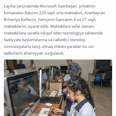
Layihə çərçivəsində Microsoft Azerbaijan şirkətinin
komandası Bakının 220 saylı orta məktəbini, Azərbaycan
Britaniya Kollecini, həmçinin Gəncənin 4 və 27 saylı
məktəblərini ziyarət edib. Məktəblərə səfər zamanı
məktəblilərə sürətlə inkişaf edən texnologiya sahəsində
fəaliyyətə başlamalarına və cəlbedici texnoloji
innovasiyalarla tanış olmaq imkanı yaradan bu cür
tədbirlərin əhəmiyyəti vurğulanıb.