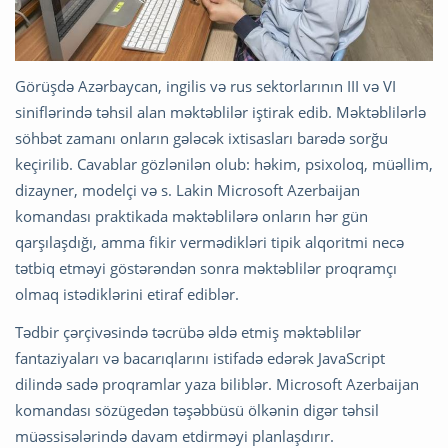
Görüşdə Azərbaycan, ingilis və rus sektorlarının III və VI
siniflərində təhsil alan məktəblilər iştirak edib. Məktəblilərlə
söhbət zamanı onların gələcək ixtisasları barədə sorğu
keçirilib. Cavablar gözlənilən olub: həkim, psixoloq, müəllim,
dizayner, modelçi və s. Lakin Microsoft Azerbaijan
komandası praktikada məktəblilərə onların hər gün
qarşılaşdığı, amma fikir vermədikləri tipik alqoritmi necə
tətbiq etməyi göstərəndən sonra məktəblilər proqramçı
olmaq istədiklərini etiraf ediblər.
Tədbir çərçivəsində təcrübə əldə etmiş məktəblilər
fantaziyaları və bacarıqlarını istifadə edərək JavaScript
dilində sadə proqramlar yaza biliblər. Microsoft Azerbaijan
komandası sözügedən təşəbbüsü ölkənin digər təhsil
müəssisələrində davam etdirməyi planlaşdırır.