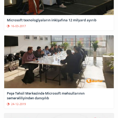
Microsoft texnologiyaların inkişafına 12 milyard ayırıb
16-03-2017
Peşə Təhsil Mərkəzində Microsoft məhsullarının
səmərəliliyindən danışılıb
24-12-2019