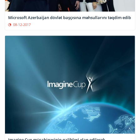
Microsoft Azerbaijan dövlət başçısına məhsullarını təqdim edib
08-12-2017
Imagine Cup müsabiqəsinin qalibləri elan ediləcək