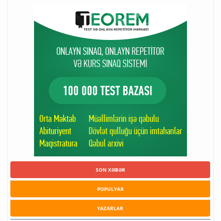
SON XƏBƏR
POPULYAR
YAZARLAR