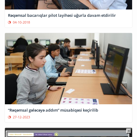
Rəqəmsal bacarıqlar pilot layihəsi uğurla davam etdirilir
04-10-2018
“Rəqəmsal gələcəyə addım” müsabiqəsi keçirilib
27-12-2023