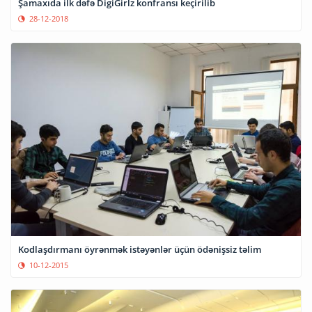
Şamaxıda ilk dəfə DigiGirlz konfransı keçirilib
28-12-2018
Kodlaşdırmanı öyrənmək istəyənlər üçün ödənişsiz təlim
10-12-2015