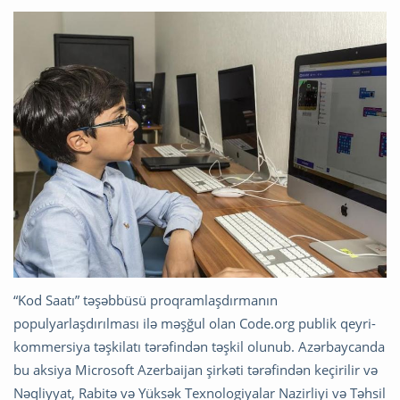
“Kod Saatı” təşəbbüsü proqramlaşdırmanın
populyarlaşdırılması ilə məşğul olan Code.org publik qeyri-
kommersiya təşkilatı tərəfindən təşkil olunub. Azərbaycanda
bu aksiya Microsoft Azerbaijan şirkəti tərəfindən keçirilir və
Nəqliyyat, Rabitə və Yüksək Texnologiyalar Nazirliyi və Təhsil