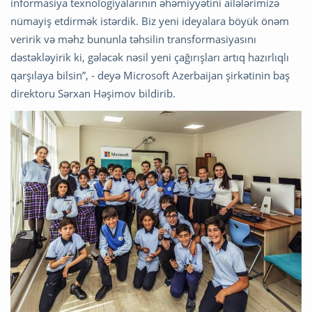
informasiya texnologiyalarının əhəmiyyətini ailələrimizə
nümayiş etdirmək istərdik. Biz yeni ideyalara böyük önəm
veririk və məhz bununla təhsilin transformasiyasını
dəstəkləyirik ki, gələcək nəsil yeni çağırışları artıq hazırlıqlı
qarşılaya bilsin”, - deyə Microsoft Azerbaijan şirkətinin baş
direktoru Sərxan Həşimov bildirib.