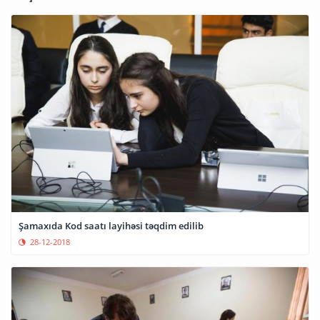
Şamaxıda Kod saatı layihəsi təqdim edilib
28-12-2018