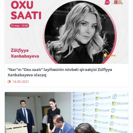
“Nar”ın “Oxu saatı” layihəsinin növbəti qiraətçisi Zülfiyyə
Xanbabayeva olacaq
14-05-2021