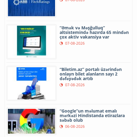
“Əmək və Məşğulluq”
altsistemində hazırda 65 mindən
çox aktiv vakansiya var
07-08-2026
“Biletim.az” portalı üzərindən
onlayn bilet alanların sayı 2
dəfəyədək artıb
07-08-2026
“Google”un məlumat emalı
mərkəzi Hindistanda etirazlara
səbəb olub
06-08-2026