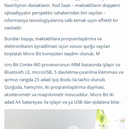
Nazirliyinin dəstəklənir. Kod Saatı – məktəblilərin diqqətini
iqtisadiyyatın perspektiv sahələrindən biri sayılan –
informasiya texnologiyalarına cəlb etmək üçün effektli bir
vasitədir.
Bundan başqa, məktəblilərə proqramlaşdırma və
elektronikanın öyrədilməsi üçün xüsusi qurğu sayılan
birplatalı Micro Bit kompüteri təqdim olunub. M
icro Bit Cortex-M0 prosesorunun ARM bazasında işləyir və
Bluetooth LE, microUSB, 5 daxiletmə-çıxarılma klemması və
qırmızı rəngdə 25 ədəd işıq diodu ilə təchiz olunub.
Qurğuda, həmçinin, iki proqramlaşdırma düyməsi,
akselerometr və maqnitometr mövcuddur. Micro Bit iki
ədəd AA batareyası ilə işləyir və ya USB-dən qidalana bilər.