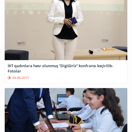
İKT qadınlara həsr olunmuş “DigiGirlz” konfransı keçirilib-
Fotolar
04-06-2015