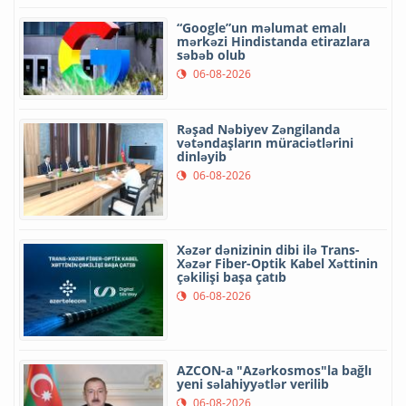
“Google”un məlumat emalı
mərkəzi Hindistanda etirazlara
səbəb olub
06-08-2026
Rəşad Nəbiyev Zəngilanda
vətəndaşların müraciətlərini
dinləyib
06-08-2026
Xəzər dənizinin dibi ilə Trans-
Xəzər Fiber-Optik Kabel Xəttinin
çəkilişi başa çatıb
06-08-2026
AZCON-a "Azərkosmos"la bağlı
yeni səlahiyyətlər verilib
06-08-2026