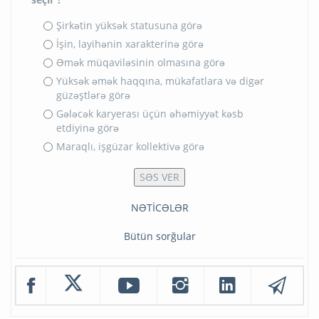
Şirkətin yüksək statusuna görə
İşin, layihənin xarakterinə görə
Əmək müqaviləsinin olmasına görə
Yüksək əmək haqqına, mükafatlara və digər
güzəştlərə görə
Gələcək karyerası üçün əhəmiyyət kəsb
etdiyinə görə
Maraqlı, işgüzar kollektivə görə
NƏTİCƏLƏR
Bütün sorğular