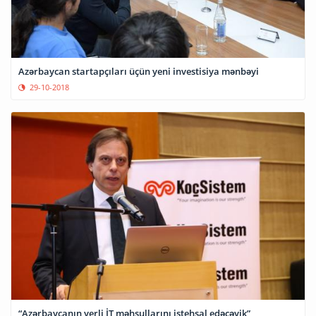
Azərbaycan startapçıları üçün yeni investisiya mənbəyi
29-10-2018
“Azərbaycanın yerli İT məhsullarını istehsal edəcəyik”