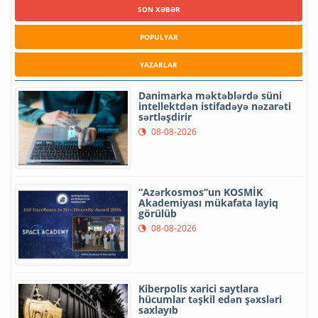
SON XƏBƏR
POPULYAR
YAZARLAR
Danimarka məktəblərdə süni
intellektdən istifadəyə nəzarəti
sərtləşdirir
08-08-2026
“Azərkosmos”un KOSMİK
Akademiyası mükafata layiq
görülüb
08-08-2026
Kiberpolis xarici saytlara
hücumlar təşkil edən şəxsləri
saxlayıb