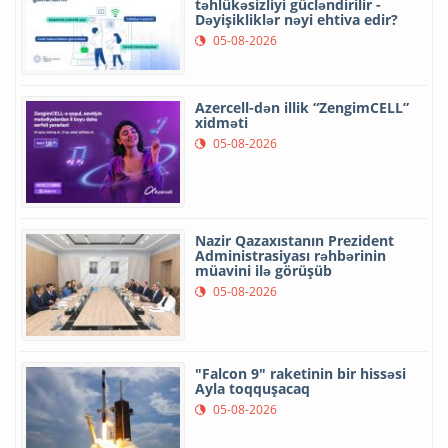
təhlükəsizliyi gücləndirilir -
Dəyişikliklər nəyi ehtiva edir?
05-08-2026
Azercell-dən illik “ZengimCELL”
xidməti
05-08-2026
Nazir Qazaxıstanın Prezident
Administrasiyası rəhbərinin
müavini ilə görüşüb
05-08-2026
"Falcon 9" raketinin bir hissəsi
Ayla toqquşacaq
05-08-2026