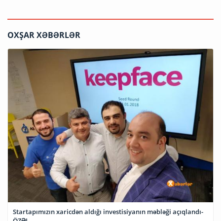
OXŞAR XƏBƏRLƏR
Startapımızın xaricdən aldığı investisiyanın məbləği açıqlandı-
ÖZƏL