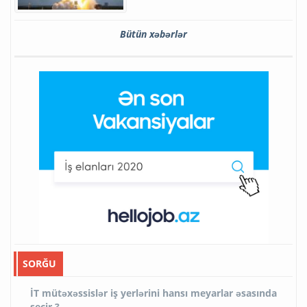
Bütün xəbərlər
SORĞU
İT mütəxəssislər iş yerlərini hansı meyarlar əsasında
seçir ?