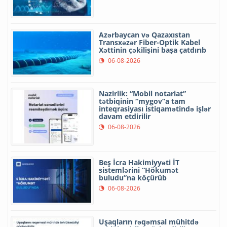
Azərbaycan və Qazaxıstan
Transxəzər Fiber-Optik Kabel
Xəttinin çəkilişini başa çatdırıb
06-08-2026
Nazirlik: “Mobil notariat”
tətbiqinin “mygov”a tam
inteqrasiyası istiqamətində işlər
davam etdirilir
06-08-2026
Beş İcra Hakimiyyəti İT
sistemlərini “Hökumət
buludu”na köçürüb
06-08-2026
Uşaqların rəqəmsal mühitdə