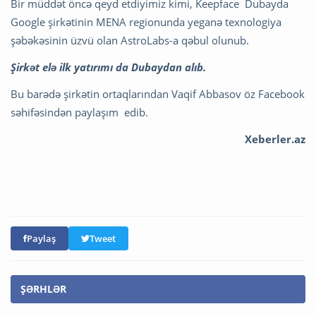
Bir müddət öncə qeyd etdiyimiz kimi, Keepface Dubayda
Google şirkətinin MENA regionunda yeganə texnologiya
şəbəkəsinin üzvü olan AstroLabs-a qəbul olunub.
Şirkət elə ilk yatırımı da Dubaydan alıb.
Bu barədə şirkətin ortaqlarından Vaqif Abbasov öz Facebook
səhifəsindən paylaşım edib.
Xeberler.az
Paylaş
Tweet
ŞƏRHLƏR