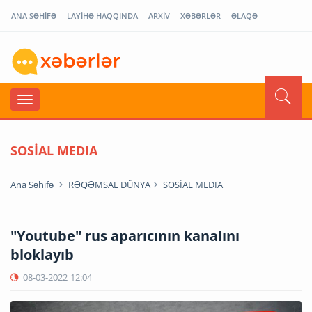
ANA SƏHİFƏ
LAYİHƏ HAQQINDA
ARXİV
XƏBƏRLƏR
ƏLAQƏ
SOSİAL MEDIA
Ana Səhifə
RƏQƏMSAL DÜNYA
SOSİAL MEDIA
"Youtube" rus aparıcının kanalını
bloklayıb
08-03-2022
12:04