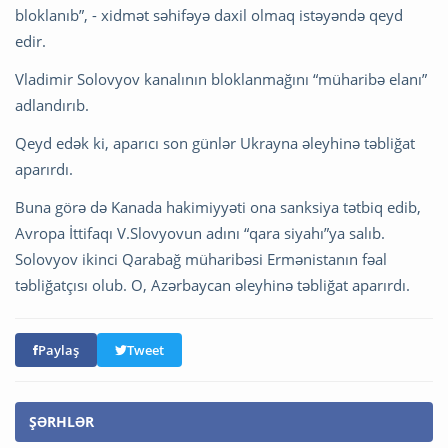
bloklanıb”, - xidmət səhifəyə daxil olmaq istəyəndə qeyd
edir.
Vladimir Solovyov kanalının bloklanmağını “müharibə elanı”
adlandırıb.
Qeyd edək ki, aparıcı son günlər Ukrayna əleyhinə təbliğat
aparırdı.
Buna görə də Kanada hakimiyyəti ona sanksiya tətbiq edib,
Avropa İttifaqı V.Slovyovun adını “qara siyahı”ya salıb.
Solovyov ikinci Qarabağ müharibəsi Ermənistanın fəal
təbliğatçısı olub. O, Azərbaycan əleyhinə təbliğat aparırdı.
Paylaş
Tweet
ŞƏRHLƏR