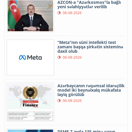
AZCON-a "Azərkosmos"la bağlı
yeni səlahiyyətlər verilib
06-08-2026
“Meta”nın süni intellekti test
zamanı başqa şirkətin sisteminə
daxil olub
06-08-2026
Azərbaycanın rəqəmsal idarəçilik
model iki beynəlxalq mükafata
layiq görülüb
06-08-2026
DSMF 7 ayda 135 minə yaxın