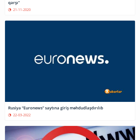
qarşı"
21-11-2020
Rusiya “Euronews” saytına giriş məhdudlaşdırılıb
22-03-2022