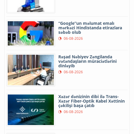
“Google”un məlumat emalı
mərkəzi Hindistanda etirazlara
səbəb olub
06-08-2026
Rəşad Nəbiyev Zəngilanda
vətəndaşların müraciətlərini
dinləyib
06-08-2026
Xəzər dənizinin dibi ilə Trans-
Xəzər Fiber-Optik Kabel Xəttinin
çəkilişi başa çatıb
06-08-2026