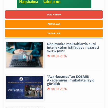
SON XƏBƏR
POPULYAR
YAZARLAR
Danimarka məktəblərdə süni
intellektdən istifadəyə nəzarəti
sərtləşdirir
08-08-2026
“Azərkosmos”un KOSMİK
Akademiyası mükafata layiq
görülüb
08-08-2026