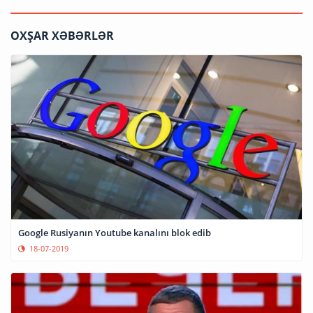
OXŞAR XƏBƏRLƏR
Google Rusiyanın Youtube kanalını blok edib
18-07-2019