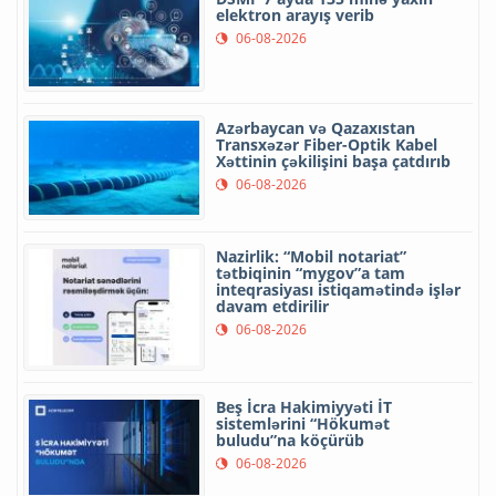
elektron arayış verib
06-08-2026
Azərbaycan və Qazaxıstan
Transxəzər Fiber-Optik Kabel
Xəttinin çəkilişini başa çatdırıb
06-08-2026
Nazirlik: “Mobil notariat”
tətbiqinin “mygov”a tam
inteqrasiyası istiqamətində işlər
davam etdirilir
06-08-2026
Beş İcra Hakimiyyəti İT
sistemlərini “Hökumət
buludu”na köçürüb
06-08-2026