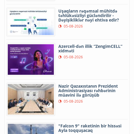
Uşaqların rəqəmsal mühitdə
təhlükəsizliyi gücləndirilir -
Dəyişikliklər nəyi ehtiva edir?
05-08-2026
Azercell-dən illik “ZengimCELL”
xidməti
05-08-2026
Nazir Qazaxıstanın Prezident
Administrasiyası rəhbərinin
müavini ilə görüşüb
05-08-2026
"Falcon 9" raketinin bir hissəsi
Ayla toqquşacaq