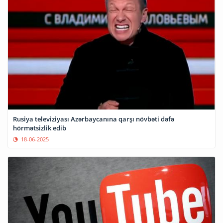
Rusiya televiziyası Azərbaycanına qarşı növbəti dəfə
hörmətsizlik edib
18-06-2025