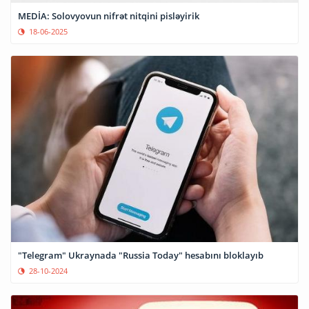
MEDİA: Solovyovun nifrət nitqini pisləyirik
18-06-2025
"Telegram" Ukraynada "Russia Today" hesabını bloklayıb
28-10-2024