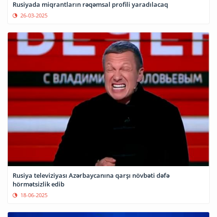
Rusiyada miqrantların rəqəmsal profili yaradılacaq
26-03-2025
Rusiya televiziyası Azərbaycanına qarşı növbəti dəfə
hörmətsizlik edib
18-06-2025