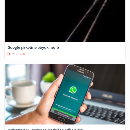
Google şirkətinə böyük rəqib
21-10-2013