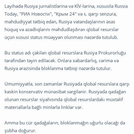
Layihədə Rusiya jurnalistlərinə və KİV-lərinə, xüsusilə Russia
Today, "РИА Новости", "Крым 24" və s. qarşı senzura,
məhdudiyyət tətbiq edən, Rusiya vətəndaşlarının əsas
hüquq və azadlıqlarını məhdudlaşdıran qlobal resurslar
üçün xüsusi status müəyyən olunması nəzərdə tutulub.
Bu status adı çəkilən qlobal resurslara Rusiya Prokurorluğu
tərəfindən təyin ediləcək. Onlara xəbərdarlıq, cərimə və
Rusiya ərazisində bloklanma tətbiqi nəzərdə tutulur.
Ümumiyyətlə, son zamanlar Rusiyada qlobal resurslara qarşı
kəskin konservativ münasibət sərgilənir. Rusiyada qadağan
olunan resurslar siyahısında qlobal resurslardakı müxtəlif
materiallarla bağlı minlərlə linklər var.
Amma bu cür qadağaların, bloklanmağın uğurlu olacağı da
şübhə doğurur.