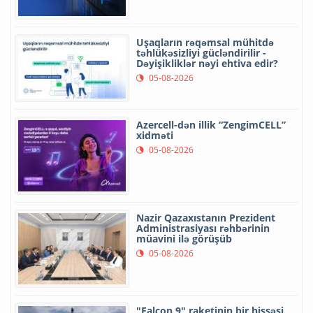
Uşaqların rəqəmsal mühitdə
təhlükəsizliyi gücləndirilir -
Dəyişikliklər nəyi ehtiva edir?
05-08-2026
Azercell-dən illik “ZengimCELL”
xidməti
05-08-2026
Nazir Qazaxıstanın Prezident
Administrasiyası rəhbərinin
müavini ilə görüşüb
05-08-2026
"Falcon 9" raketinin bir hissəsi