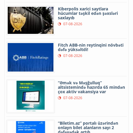
Kiberpolis xarici saytlara
hücumlar təşkil edən şəxsləri
saxlayıb
07-08-2026
Fitch ABB-nin reytinqini növbəti
dəfə yüksəltdi!
07-08-2026
“Əmək və Məşğulluq”
altsistemində hazırda 65 mindən
çox aktiv vakansiya var
07-08-2026
“Biletim.az” portalı üzərindən
onlayn bilet alanların sayı 2
dəfəyədək artıb