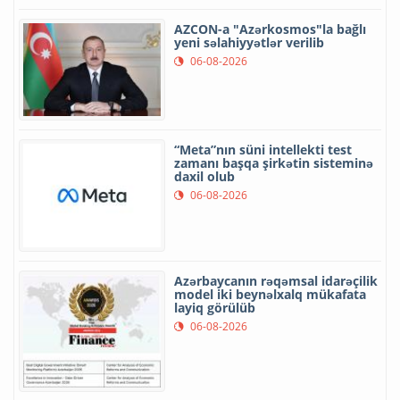
AZCON-a "Azərkosmos"la bağlı
yeni səlahiyyətlər verilib
06-08-2026
“Meta”nın süni intellekti test
zamanı başqa şirkətin sisteminə
daxil olub
06-08-2026
Azərbaycanın rəqəmsal idarəçilik
model iki beynəlxalq mükafata
layiq görülüb
06-08-2026