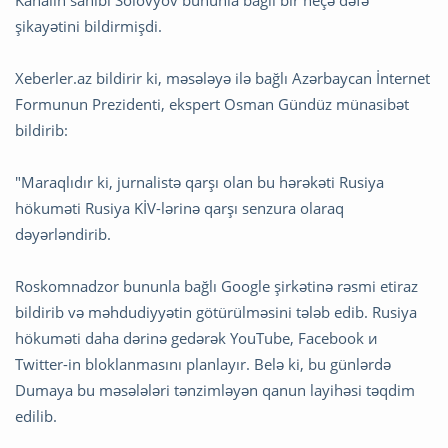
şikayətini bildirmişdi.
Xeberler.az bildirir ki, məsələyə ilə bağlı Azərbaycan İnternet
Formunun Prezidenti, ekspert Osman Gündüz münasibət
bildirib:
"Maraqlıdır ki, jurnalistə qarşı olan bu hərəkəti Rusiya
hökuməti Rusiya KİV-lərinə qarşı senzura olaraq
dəyərləndirib.
Roskomnadzor bununla bağlı Google şirkətinə rəsmi etiraz
bildirib və məhdudiyyətin götürülməsini tələb edib. Rusiya
hökuməti daha dərinə gedərək YouTube, Facebook и
Twitter-in bloklanmasını planlayır. Belə ki, bu günlərdə
Dumaya bu məsələləri tənzimləyən qanun layihəsi təqdim
edilib.