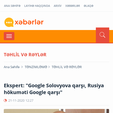
ANA SƏHİFƏ
LAYİHƏ HAQQINDA
ARXİV
XƏBƏRLƏR
ƏLAQƏ
TƏHLİL VƏ RƏYLƏR
Ana Səhifə
TƏNZİMLƏMƏ
TƏHLİL VƏ RƏYLƏR
Ekspert: "Google Solovyova qarşı, Rusiya
hökuməti Google qarşı"
21-11-2020
12:27