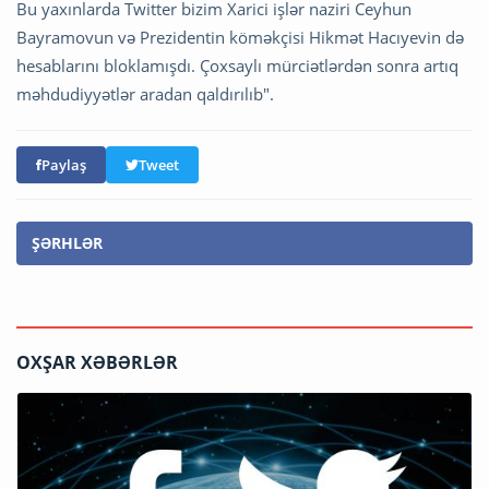
Bu yaxınlarda Twitter bizim Xarici işlər naziri Ceyhun
Bayramovun və Prezidentin köməkçisi Hikmət Hacıyevin də
hesablarını bloklamışdı. Çoxsaylı mürciətlərdən sonra artıq
məhdudiyyətlər aradan qaldırılıb".
Paylaş
Tweet
ŞƏRHLƏR
OXŞAR XƏBƏRLƏR