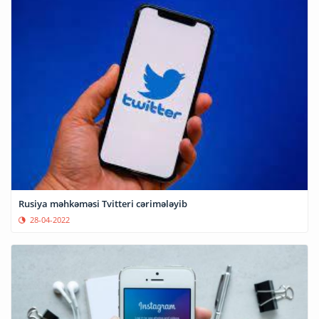
Rusiya məhkəməsi Tvitteri cərimələyib
28-04-2022