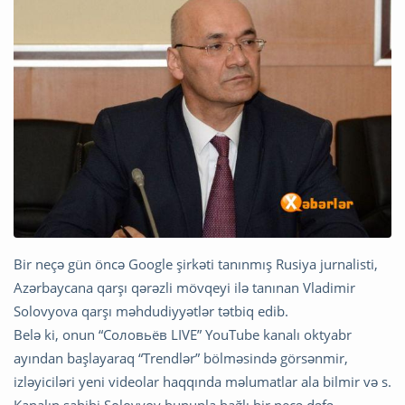
Bir neçə gün öncə Google şirkəti tanınmış Rusiya jurnalisti,
Azərbaycana qarşı qərəzli mövqeyi ilə tanınan Vladimir
Solovyova qarşı məhdudiyyətlər tətbiq edib.
Belə ki, onun “Соловьёв LIVE” YouTube kanalı oktyabr
ayından başlayaraq “Trendlər” bölməsində görsənmir,
izləyiciləri yeni videolar haqqında məlumatlar ala bilmir və s.
Kanalın sahibi Solovyov bununla bağlı bir neçə dəfə