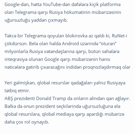
Google-dan, hətta YouTube-dən dəfələrə kiçik platforma
olan Telegrama qarşı Rusiya hökumətinin mübarizəsinin
uğursuzluğu yaddan çıxmayıb.
Təkcə bir Telegrama qoyulan blokirovka az qaldı ki, RuNet-i
çökdürsün. Belə olan halda Android üzərində “oturan”
milyonlarla Rusiya vətəndaşlarına qarşı, bütün sahələrə
inteqrasiya olunan Google qarşı mübarizənin hansı
nəticələrə gətirib çıxaracağını indidən proqnozlaşdırmaq olar
Yeri gəlmişkən, qlobal resurslar qadağaları yalnız Rusiyaya
tətbiq etmir.
ABŞ prezidenti Donald Tramp da onların əlindən qan ağlayır.
Bəlkə də onun prezident seçkilərində uğursuzluğuna elə
qlobal resurslara, qlobal mediaya qarşı apardığı mübarizə
daha çox rol oynayıb.