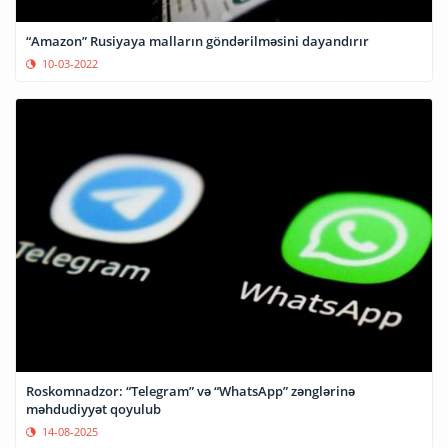
“Amazon” Rusiyaya malların göndərilməsini dayandırır
10-03-2022
Roskomnadzor: “Telegram” və “WhatsApp” zənglərinə
məhdudiyyət qoyulub
14-08-2025