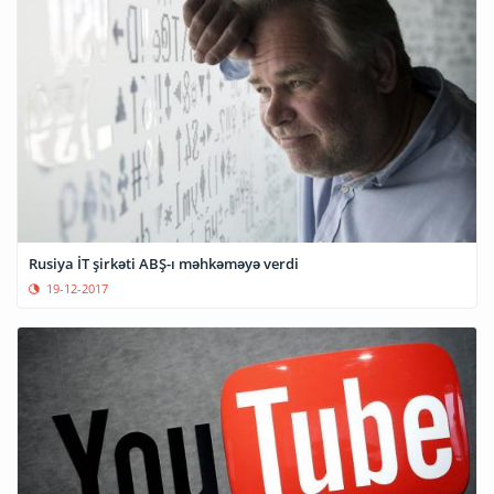
Rusiya İT şirkəti ABŞ-ı məhkəməyə verdi
19-12-2017