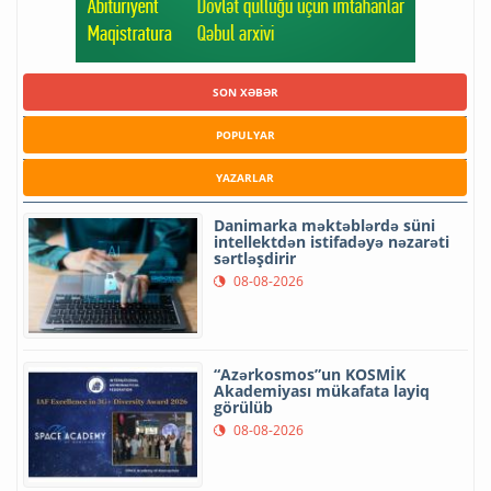
SON XƏBƏR
POPULYAR
YAZARLAR
Danimarka məktəblərdə süni
intellektdən istifadəyə nəzarəti
sərtləşdirir
08-08-2026
“Azərkosmos”un KOSMİK
Akademiyası mükafata layiq
görülüb
08-08-2026