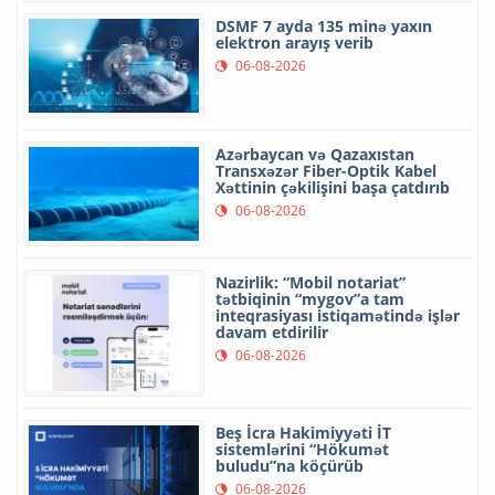
DSMF 7 ayda 135 minə yaxın
elektron arayış verib
06-08-2026
Azərbaycan və Qazaxıstan
Transxəzər Fiber-Optik Kabel
Xəttinin çəkilişini başa çatdırıb
06-08-2026
Nazirlik: “Mobil notariat”
tətbiqinin “mygov”a tam
inteqrasiyası istiqamətində işlər
davam etdirilir
06-08-2026
Beş İcra Hakimiyyəti İT
sistemlərini “Hökumət
buludu”na köçürüb
06-08-2026