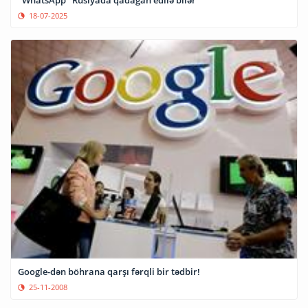
"WhatsApp" Rusiyada qadağan edilə bilər
18-07-2025
Google-dən böhrana qarşı fərqli bir tədbir!
25-11-2008