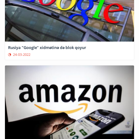
Rusiya "Google" xidmətinə də blok qoyur
24-03-2022