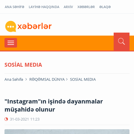
ANA SƏHİFƏ
LAYİHƏ HAQQINDA
ARXİV
XƏBƏRLƏR
ƏLAQƏ
SOSİAL MEDIA
Ana Səhifə
RƏQƏMSAL DÜNYA
SOSİAL MEDIA
"Instagram"ın işində dayanmalar
müşahidə olunur
31-03-2021
11:23