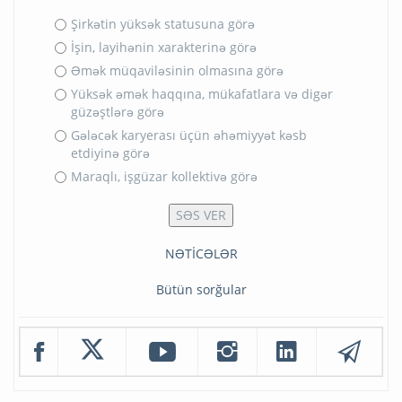
Şirkətin yüksək statusuna görə
İşin, layihənin xarakterinə görə
Əmək müqaviləsinin olmasına görə
Yüksək əmək haqqına, mükafatlara və digər
güzəştlərə görə
Gələcək karyerası üçün əhəmiyyət kəsb
etdiyinə görə
Maraqlı, işgüzar kollektivə görə
NƏTİCƏLƏR
Bütün sorğular