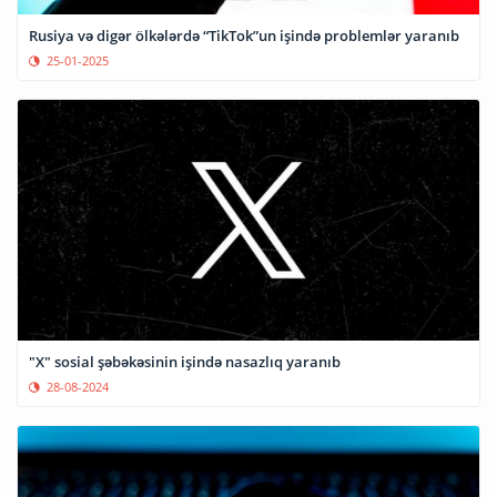
Rusiya və digər ölkələrdə “TikTok”un işində problemlər yaranıb
25-01-2025
"X" sosial şəbəkəsinin işində nasazlıq yaranıb
28-08-2024