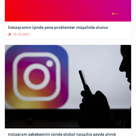
İnstaqramın işində yenə problemlər müşahidə olunur
19-10-2021
Instagram şəbəkəsinin işində qlobal nasazlıq qeydə alınıb