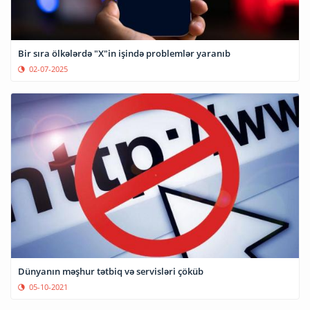
Bir sıra ölkələrdə "X"in işində problemlər yaranıb
02-07-2025
Dünyanın məşhur tətbiq və servisləri çöküb
05-10-2021