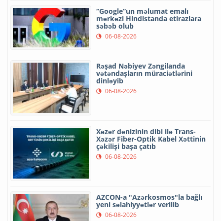
“Google”un məlumat emalı
mərkəzi Hindistanda etirazlara
səbəb olub
06-08-2026
Rəşad Nəbiyev Zəngilanda
vətəndaşların müraciətlərini
dinləyib
06-08-2026
Xəzər dənizinin dibi ilə Trans-
Xəzər Fiber-Optik Kabel Xəttinin
çəkilişi başa çatıb
06-08-2026
AZCON-a "Azərkosmos"la bağlı
yeni səlahiyyətlər verilib
06-08-2026