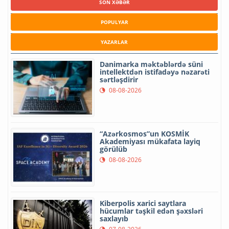
SON XƏBƏR
POPULYAR
YAZARLAR
Danimarka məktəblərdə süni
intellektdən istifadəyə nəzarəti
sərtləşdirir
08-08-2026
“Azərkosmos”un KOSMİK
Akademiyası mükafata layiq
görülüb
08-08-2026
Kiberpolis xarici saytlara
hücumlar təşkil edən şəxsləri
saxlayıb