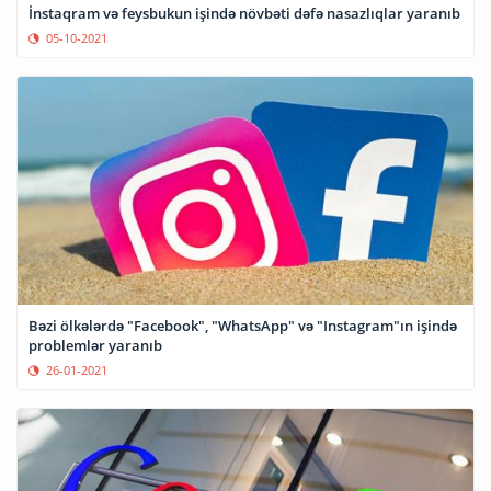
İnstaqram və feysbukun işində növbəti dəfə nasazlıqlar yaranıb
05-10-2021
Bəzi ölkələrdə "Facebook", "WhatsApp" və "Instagram"ın işində
problemlər yaranıb
26-01-2021