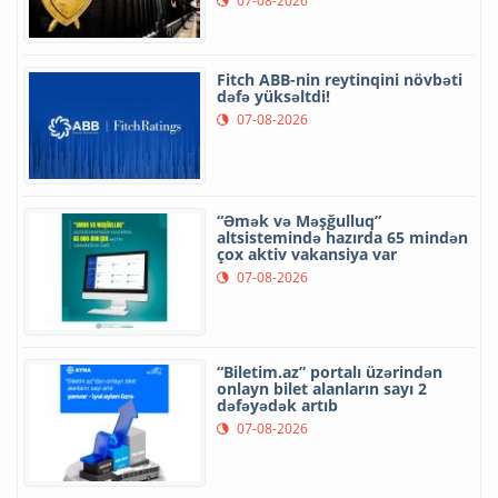
07-08-2026
Fitch ABB-nin reytinqini növbəti
dəfə yüksəltdi!
07-08-2026
“Əmək və Məşğulluq”
altsistemində hazırda 65 mindən
çox aktiv vakansiya var
07-08-2026
“Biletim.az” portalı üzərindən
onlayn bilet alanların sayı 2
dəfəyədək artıb
07-08-2026