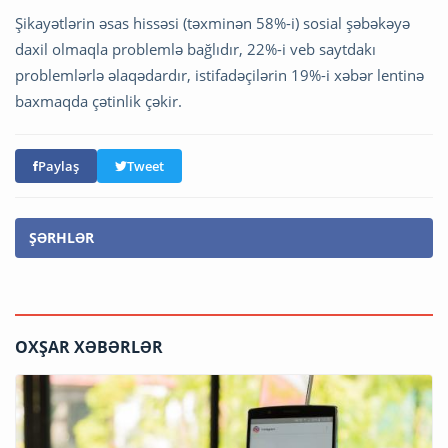
Şikayətlərin əsas hissəsi (təxminən 58%-i) sosial şəbəkəyə
daxil olmaqla problemlə bağlıdır, 22%-i veb saytdakı
problemlərlə əlaqədardır, istifadəçilərin 19%-i xəbər lentinə
baxmaqda çətinlik çəkir.
Paylaş
Tweet
ŞƏRHLƏR
OXŞAR XƏBƏRLƏR