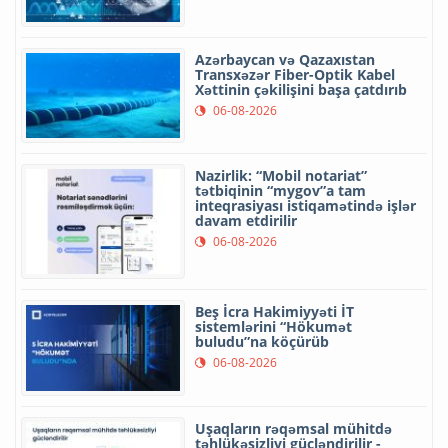
Azərbaycan və Qazaxıstan
Transxəzər Fiber-Optik Kabel
Xəttinin çəkilişini başa çatdırıb
06-08-2026
Nazirlik: “Mobil notariat”
tətbiqinin “mygov”a tam
inteqrasiyası istiqamətində işlər
davam etdirilir
06-08-2026
Beş İcra Hakimiyyəti İT
sistemlərini “Hökumət
buludu”na köçürüb
06-08-2026
Uşaqların rəqəmsal mühitdə
təhlükəsizliyi gücləndirilir -