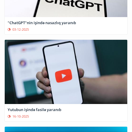
"ChatGPT"nin işində nasazlıq yaranıb
03-12-2025
Yutubun işində fasilə yaranıb
16-10-2025