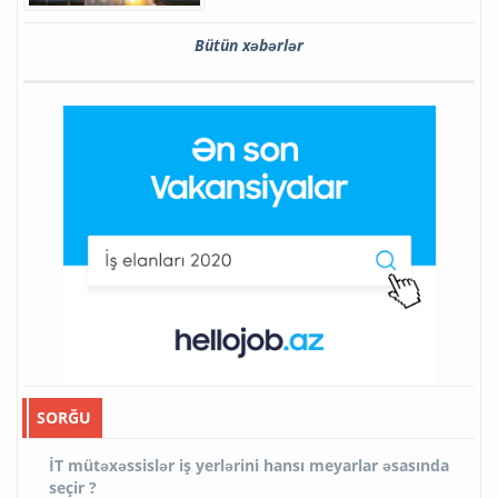
Bütün xəbərlər
SORĞU
İT mütəxəssislər iş yerlərini hansı meyarlar əsasında
seçir ?