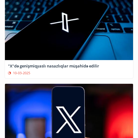
"X"də genişmiqyaslı nasazlıqlar müşahidə edilir
10-03-2025