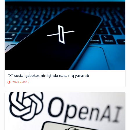
"X" sosial şəbəkəsinin işində nasazlıq yaranıb
28-03-2025