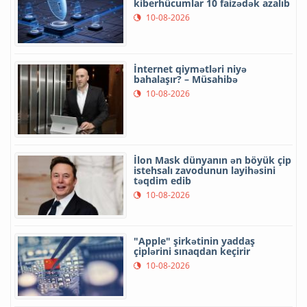
kiberhücumlar 10 faizədək azalıb
10-08-2026
İnternet qiymətləri niyə
bahalaşır? – Müsahibə
10-08-2026
İlon Mask dünyanın ən böyük çip
istehsalı zavodunun layihəsini
təqdim edib
10-08-2026
"Apple" şirkətinin yaddaş
çiplərini sınaqdan keçirir
10-08-2026