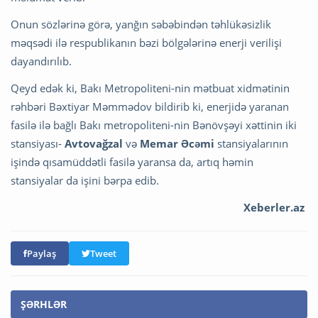
Onun sözlərinə görə, yanğın səbəbindən təhlükəsizlik
məqsədi ilə respublikanın bəzi bölgələrinə enerji verilişi
dayandırılıb.
Qeyd edək ki, Bakı Metropoliteni-nin mətbuat xidmətinin
rəhbəri Bəxtiyar Məmmədov bildirib ki, enerjidə yaranan
fasilə ilə bağlı Bakı metropoliteni-nin Bənövşəyi xəttinin iki
stansiyası-
Avtovağzal
və
Memar Əcəmi
stansiyalarının
işində qısamüddətli fasilə yaransa da, artıq həmin
stansiyalar da işini bərpa edib.
Xeberler.az
Paylaş
Tweet
ŞƏRHLƏR