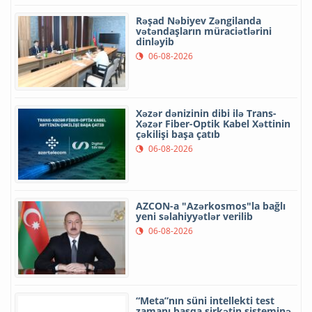
Rəşad Nəbiyev Zəngilanda
vətəndaşların müraciətlərini
dinləyib
06-08-2026
Xəzər dənizinin dibi ilə Trans-
Xəzər Fiber-Optik Kabel Xəttinin
çəkilişi başa çatıb
06-08-2026
AZCON-a "Azərkosmos"la bağlı
yeni səlahiyyətlər verilib
06-08-2026
“Meta”nın süni intellekti test
zamanı başqa şirkətin sisteminə