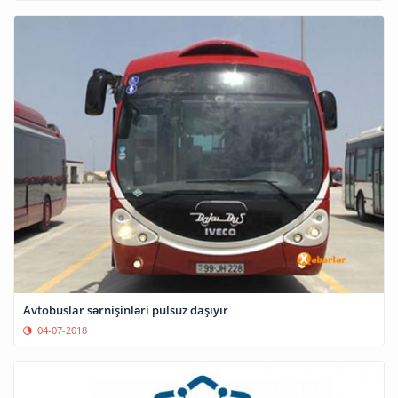
Avtobuslar sərnişinləri pulsuz daşıyır
04-07-2018