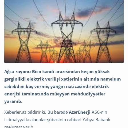
Ağsu rayonu Bico kəndi ərazisindən keçən yüksək
gərginlikli elektrik verilişi xətlərinin altında naməlum
səbəbdən baş vermiş yanğın nəticəsində elektrik
enerjisi təminatında müəyyən məhdudiyyətlər
yaranıb.
Xeberler.az bildirir ki, Bu barədə
AzərEnerji
ASC-nin
ictimaiyyətlə əlaqələr şöbəsinin rəhbəri Yəhya Babanlı
məlumat verib.