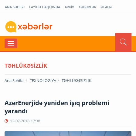
ANA SƏHİFƏ
LAYİHƏ HAQQINDA
ARXİV
XƏBƏRLƏR
ƏLAQƏ
TƏHLÜKƏSİZLİK
Ana Səhifə
TEXNOLOGİYA
TƏHLÜKƏSİZLİK
AzərEnerjidə yenidən işıq problemi
yarandı
12-07-2018
17:38