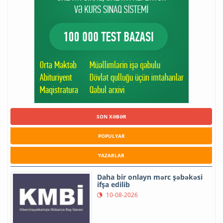
SON XƏBƏR
POPULYAR
YAZARLAR
Daha bir onlayn mərc şəbəkəsi
ifşa edilib
10-08-2026