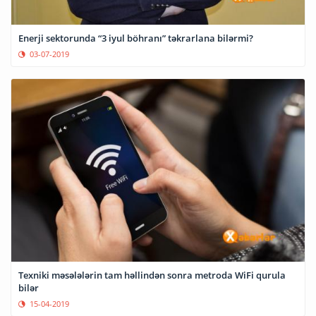
Enerji sektorunda “3 iyul böhranı” təkrarlana bilərmi?
03-07-2019
Texniki məsələlərin tam həllindən sonra metroda WiFi qurula
bilər
15-04-2019