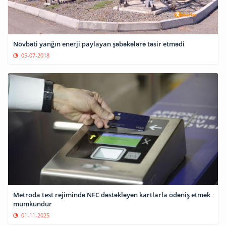
Növbəti yanğın enerji paylayan şəbəkələrə təsir etmədi
05-07-2018
Metroda test rejimində NFC dəstəkləyən kartlarla ödəniş etmək
mümkündür
01-11-2025