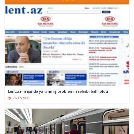
Lent.az-ın işində yaranmış problemin səbəbi bəlli oldu
23-12-2008