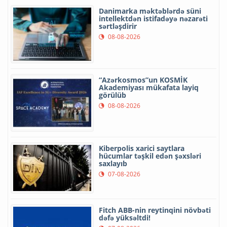
Danimarka məktəblərdə süni
intellektdən istifadəyə nəzarəti
sərtləşdirir
08-08-2026
“Azərkosmos”un KOSMİK
Akademiyası mükafata layiq
görülüb
08-08-2026
Kiberpolis xarici saytlara
hücumlar təşkil edən şəxsləri
saxlayıb
07-08-2026
Fitch ABB-nin reytinqini növbəti
dəfə yüksəltdi!