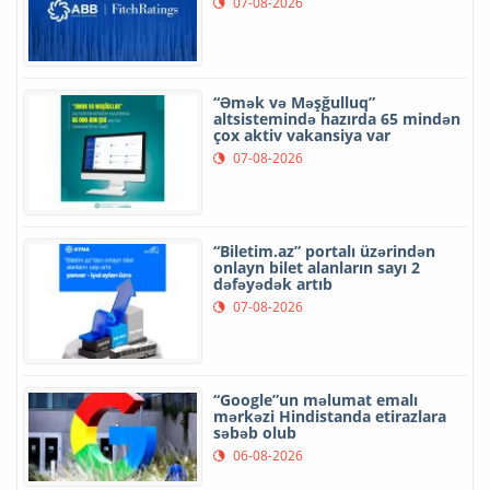
07-08-2026
“Əmək və Məşğulluq”
altsistemində hazırda 65 mindən
çox aktiv vakansiya var
07-08-2026
“Biletim.az” portalı üzərindən
onlayn bilet alanların sayı 2
dəfəyədək artıb
07-08-2026
“Google”un məlumat emalı
mərkəzi Hindistanda etirazlara
səbəb olub
06-08-2026