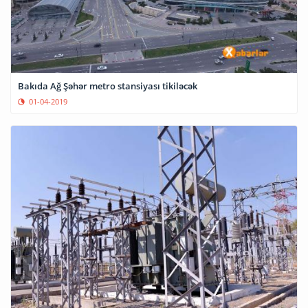
Bakıda Ağ Şəhər metro stansiyası tikiləcək
01-04-2019