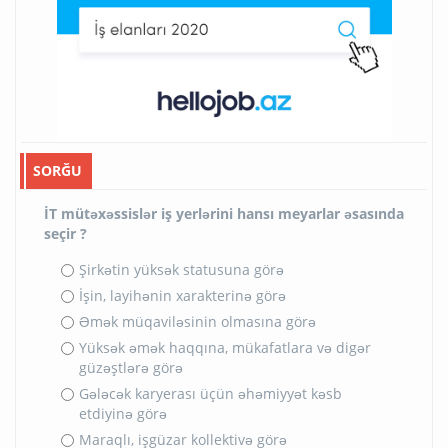
SORĞU
İT mütəxəssislər iş yerlərini hansı meyarlar əsasında
seçir ?
Şirkətin yüksək statusuna görə
İşin, layihənin xarakterinə görə
Əmək müqaviləsinin olmasına görə
Yüksək əmək haqqına, mükafatlara və digər
güzəştlərə görə
Gələcək karyerası üçün əhəmiyyət kəsb
etdiyinə görə
Maraqlı, işgüzar kollektivə görə