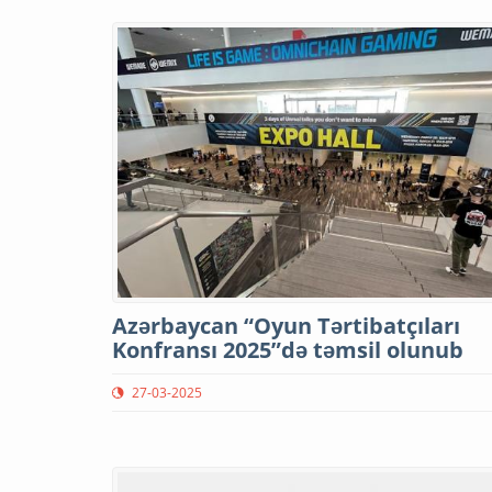
Azərbaycan “Oyun Tərtibatçıları
Konfransı 2025”də təmsil olunub
27-03-2025