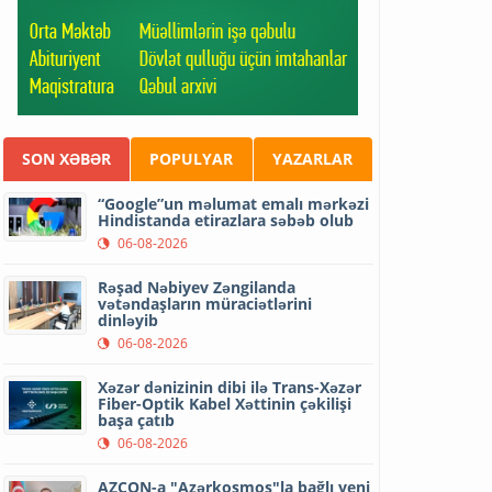
SON XƏBƏR
POPULYAR
YAZARLAR
“Google”un məlumat emalı mərkəzi
Hindistanda etirazlara səbəb olub
06-08-2026
Rəşad Nəbiyev Zəngilanda
vətəndaşların müraciətlərini
dinləyib
06-08-2026
Xəzər dənizinin dibi ilə Trans-Xəzər
Fiber-Optik Kabel Xəttinin çəkilişi
başa çatıb
06-08-2026
AZCON-a "Azərkosmos"la bağlı yeni