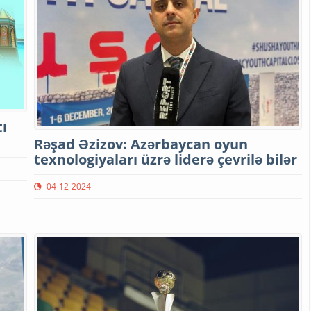
ı
Rəşad Əzizov: Azərbaycan oyun
texnologiyaları üzrə liderə çevrilə bilər
04-12-2024