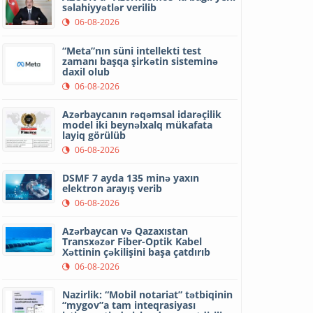
səlahiyyətlər verilib
06-08-2026
“Meta”nın süni intellekti test
zamanı başqa şirkətin sisteminə
daxil olub
06-08-2026
Azərbaycanın rəqəmsal idarəçilik
model iki beynəlxalq mükafata
layiq görülüb
06-08-2026
DSMF 7 ayda 135 minə yaxın
elektron arayış verib
06-08-2026
Azərbaycan və Qazaxıstan
Transxəzər Fiber-Optik Kabel
Xəttinin çəkilişini başa çatdırıb
06-08-2026
Nazirlik: “Mobil notariat” tətbiqinin
“mygov”a tam inteqrasiyası