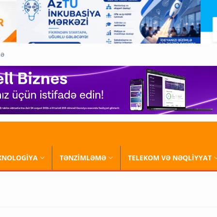
QƏ
XNOLOGİYA
TƏNZİMLƏMƏ
TELEKOM VƏ NƏQLİYYAT