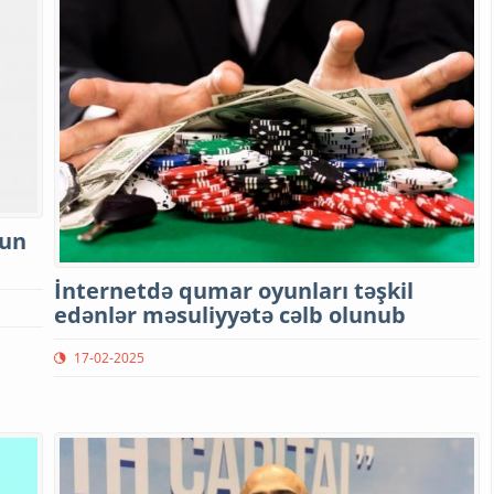
yun
İnternetdə qumar oyunları təşkil
edənlər məsuliyyətə cəlb olunub
17-02-2025