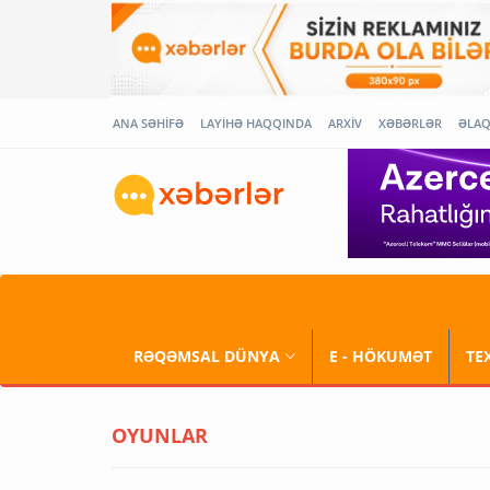
ANA SƏHİFƏ
LAYİHƏ HAQQINDA
ARXİV
XƏBƏRLƏR
ƏLA
RƏQƏMSAL DÜNYA
E - HÖKUMƏT
TE
OYUNLAR