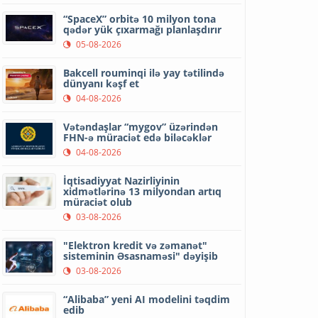
“SpaceX” orbitə 10 milyon tona
qədər yük çıxarmağı planlaşdırır
05-08-2026
Bakcell rouminqi ilə yay tətilində
dünyanı kəşf et
04-08-2026
Vətəndaşlar “mygov” üzərindən
FHN-ə müraciət edə biləcəklər
04-08-2026
İqtisadiyyat Nazirliyinin
xidmətlərinə 13 milyondan artıq
müraciət olub
03-08-2026
"Elektron kredit və zəmanət"
sisteminin Əsasnaməsi" dəyişib
03-08-2026
“Alibaba” yeni AI modelini təqdim
edib