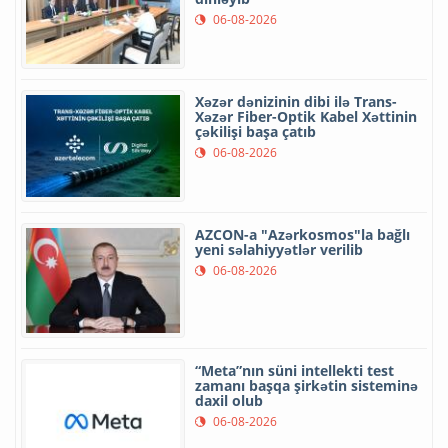
06-08-2026
Xəzər dənizinin dibi ilə Trans-
Xəzər Fiber-Optik Kabel Xəttinin
çəkilişi başa çatıb
06-08-2026
AZCON-a "Azərkosmos"la bağlı
yeni səlahiyyətlər verilib
06-08-2026
“Meta”nın süni intellekti test
zamanı başqa şirkətin sisteminə
daxil olub
06-08-2026