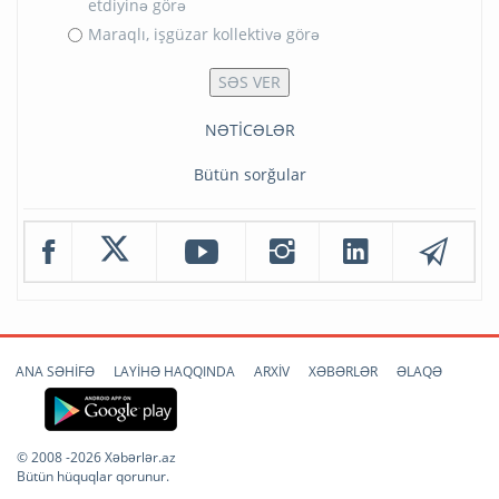
etdiyinə görə
Maraqlı, işgüzar kollektivə görə
NƏTİCƏLƏR
Bütün sorğular
ANA SƏHİFƏ
LAYİHƏ HAQQINDA
ARXİV
XƏBƏRLƏR
ƏLAQƏ
© 2008 -2026 Xəbərlər.az
Bütün hüquqlar qorunur.