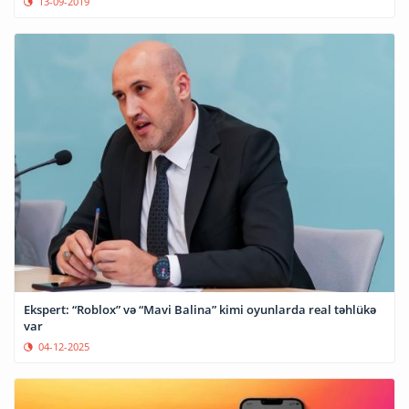
13-09-2019
Ekspert: “Roblox” və “Mavi Balina” kimi oyunlarda real təhlükə
var
04-12-2025