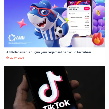
ABB-dən uşaqlar üçün yeni rəqəmsal bankçılıq təcrübəsi
20-07-2026