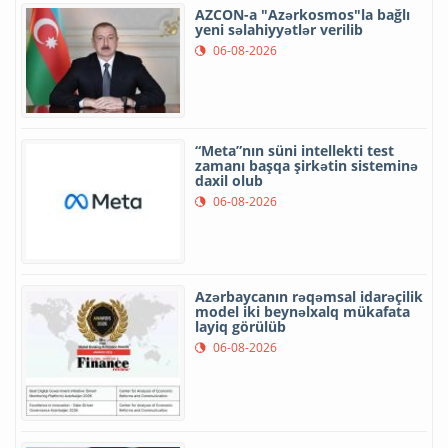
AZCON-a "Azərkosmos"la bağlı
yeni səlahiyyətlər verilib
06-08-2026
“Meta”nın süni intellekti test
zamanı başqa şirkətin sisteminə
daxil olub
06-08-2026
Azərbaycanın rəqəmsal idarəçilik
model iki beynəlxalq mükafata
layiq görülüb
06-08-2026