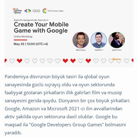
Pandemiya dövrünün böyük təsiri ilə qlobal oyun
sənayesində güclü sıçrayış oldu və oyun sektorunda
fəaliyyət göstərən şirkətlərin illik gəlirləri film və musiqi
sənayesini geridə qoydu. Dünyanın bir çox böyük şirkətləri:
Google, Amazon və Microsoft 2021-ci ilin əvvəllərindən
aktiv şəkildə oyun sektoruna daxil olublar. Google bu
məqsəd ilə "Google Developers Group Games" bölməsini
yaradıb.