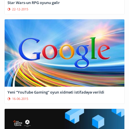
Star Wars-un RPG oyunu gəlir
22-12-2015
Yeni “YouTube Gaming” oyun xidməti istifadəyə verildi
16-06-2015