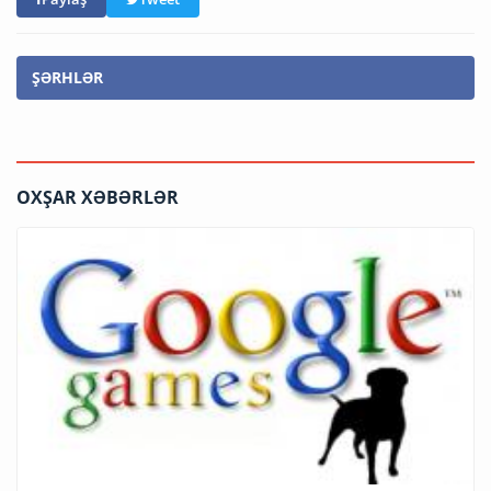
ŞƏRHLƏR
OXŞAR XƏBƏRLƏR