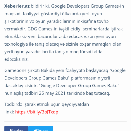
Xeberler.az
bildirir ki, Google Developers Group Games-in
məqsədi fəaliyyət göstərdiyi ölkələrdə yerli oyun
şirkətlərinin və oyun yaradıcılarının inkişafına tövhə
verməkdir. GDG Games-in təşkil etdiyi seminarlarda iştirak
etməklə siz yeni bacarıqlar əldə edəcək və ən yeni oyun
texnologiya ilə tanış olacaq və sizinlə oxşar maraqları olan
yerli oyun yaradıcıları ilə tanış olmaq fürsəti əldə
edəcəksiniz.
Gamepons şirkəti Bakıda yeni fəaliyyətə başlayacaq "Google
Developers Group Games Baku" platformasının yerli
dəstəkləyicisidir. "Google Developer Group Games Baku"-
nun açılış tədbiri 25 may 2021 tarixində baş tutacaq.
Tədbirdə iştirak etmək üçün qeydiyyatdan
linki:
https://bit.ly/3oJTxdp
Paylaş
Tweet