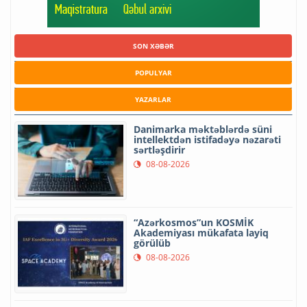
SON XƏBƏR
POPULYAR
YAZARLAR
Danimarka məktəblərdə süni
intellektdən istifadəyə nəzarəti
sərtləşdirir
08-08-2026
“Azərkosmos”un KOSMİK
Akademiyası mükafata layiq
görülüb
08-08-2026