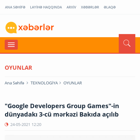
ANA SƏHİFƏ
LAYİHƏ HAQQINDA
ARXİV
XƏBƏRLƏR
ƏLAQƏ
OYUNLAR
Ana Səhifə
TEXNOLOGİYA
OYUNLAR
"Google Developers Group Games"-in
dünyadakı 3-cü mərkəzi Bakıda açılıb
24-05-2021
12:20