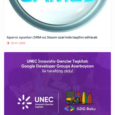
Aparıcı oyunları DRM-sız Steam üzərində təqdim ediləcək
03-01-2009