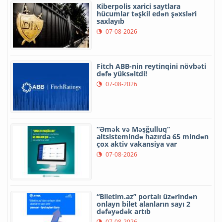
Kiberpolis xarici saytlara
hücumlar təşkil edən şəxsləri
saxlayıb
07-08-2026
Fitch ABB-nin reytinqini növbəti
dəfə yüksəltdi!
07-08-2026
“Əmək və Məşğulluq”
altsistemində hazırda 65 mindən
çox aktiv vakansiya var
07-08-2026
“Biletim.az” portalı üzərindən
onlayn bilet alanların sayı 2
dəfəyədək artıb
07-08-2026