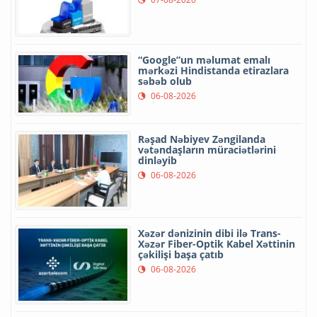
“Google”un məlumat emalı
mərkəzi Hindistanda etirazlara
səbəb olub
06-08-2026
Rəşad Nəbiyev Zəngilanda
vətəndaşların müraciətlərini
dinləyib
06-08-2026
Xəzər dənizinin dibi ilə Trans-
Xəzər Fiber-Optik Kabel Xəttinin
çəkilişi başa çatıb
06-08-2026