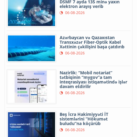
DSMF 7 ayda 135 minə yaxın
elektron arayış verib
06-08-2026
Azərbaycan və Qazaxıstan
Transxəzər Fiber-Optik Kabel
Xəttinin çəkilişini başa çatdırıb
06-08-2026
Nazirlik: “Mobil notariat”
tətbiqinin “mygov”a tam
inteqrasiyası istiqamətində işlər
davam etdirilir
06-08-2026
Beş İcra Hakimiyyəti İT
sistemlərini “Hökumət
buludu”na köçürüb
06-08-2026