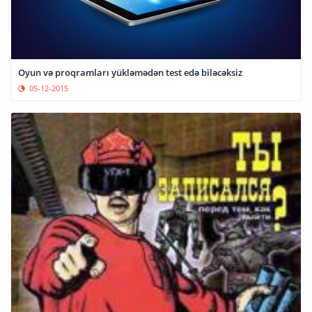
Oyun və proqramları yükləmədən test edə biləcəksiz
05-12-2015