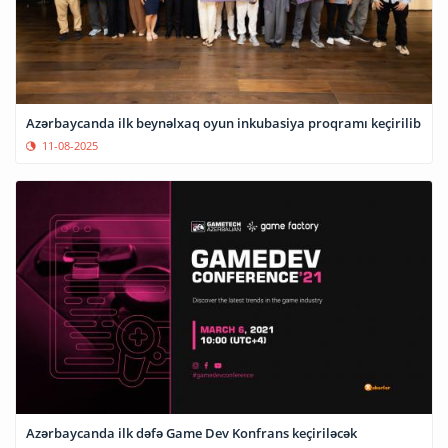
Azərbaycanda ilk beynəlxaq oyun inkubasiya proqramı keçirilib
11-08-2025
Azərbaycanda ilk dəfə Game Dev Konfrans keçiriləcək