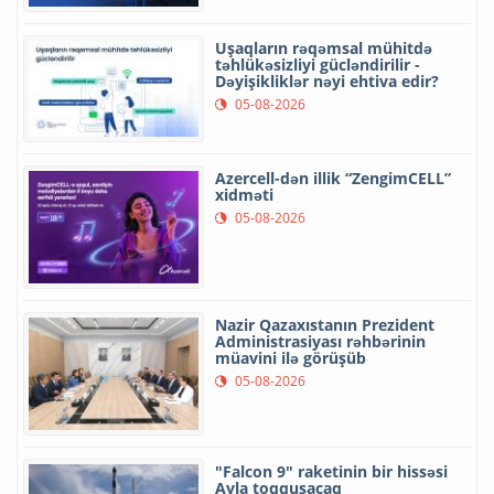
Uşaqların rəqəmsal mühitdə
təhlükəsizliyi gücləndirilir -
Dəyişikliklər nəyi ehtiva edir?
05-08-2026
Azercell-dən illik “ZengimCELL”
xidməti
05-08-2026
Nazir Qazaxıstanın Prezident
Administrasiyası rəhbərinin
müavini ilə görüşüb
05-08-2026
"Falcon 9" raketinin bir hissəsi
Ayla toqquşacaq