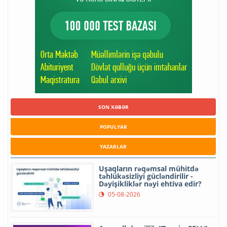
SON XƏBƏR
POPULYAR
YAZARLAR
Uşaqların rəqəmsal mühitdə
təhlükəsizliyi gücləndirilir -
Dəyişikliklər nəyi ehtiva edir?
05-08-2026