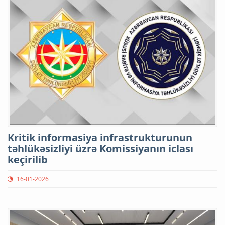
Kritik informasiya infrastrukturunun
təhlükəsizliyi üzrə Komissiyanın iclası
keçirilib
16-01-2026