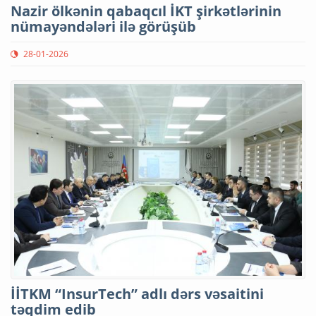
Nazir ölkənin qabaqcıl İKT şirkətlərinin
nümayəndələri ilə görüşüb
28-01-2026
İİTKM “InsurTech” adlı dərs vəsaitini
təqdim edib