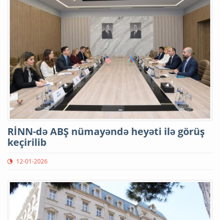
RİNN-də ABŞ nümayəndə heyəti ilə görüş
keçirilib
12-01-2026