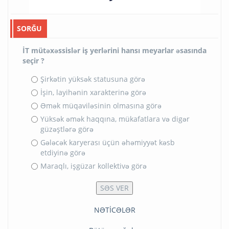
SORĞU
İT mütəxəssislər iş yerlərini hansı meyarlar əsasında
seçir ?
Şirkətin yüksək statusuna görə
İşin, layihənin xarakterinə görə
Əmək müqaviləsinin olmasına görə
Yüksək əmək haqqına, mükafatlara və digər
güzəştlərə görə
Gələcək karyerası üçün əhəmiyyət kəsb
etdiyinə görə
Maraqlı, işgüzar kollektivə görə
NƏTİCƏLƏR