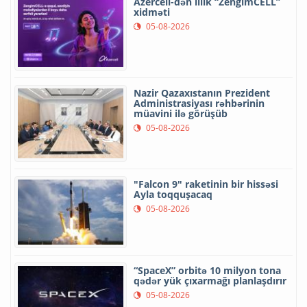
Azercell-dən illik “ZengimCELL”
xidməti
05-08-2026
Nazir Qazaxıstanın Prezident
Administrasiyası rəhbərinin
müavini ilə görüşüb
05-08-2026
"Falcon 9" raketinin bir hissəsi
Ayla toqquşacaq
05-08-2026
“SpaceX” orbitə 10 milyon tona
qədər yük çıxarmağı planlaşdırır
05-08-2026