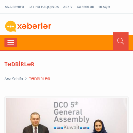
ANA SƏHİFƏ
LAYİHƏ HAQQINDA
ARXİV
XƏBƏRLƏR
ƏLAQƏ
TƏDBİRLƏR
Ana Səhifə
TƏDBİRLƏR