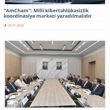
"AmCham": Milli kibertəhlükəsizlik
koordinasiya mərkəzi yaradılmalıdır
29-01-2026