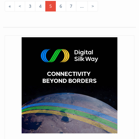
«
<
3
4
5
6
7
...
>