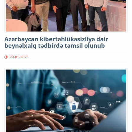
Azərbaycan kibertəhlükəsizliyə dair
beynəlxalq tədbirdə təmsil olunub
29-01-2026