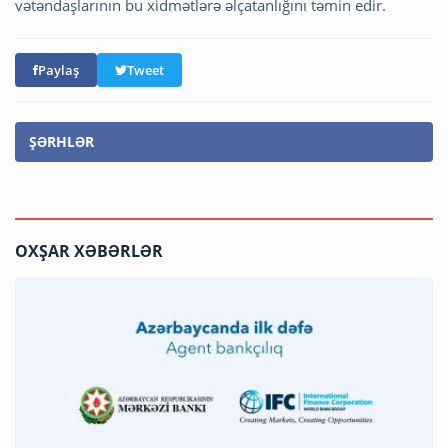
vətəndaşlarının bu xidmətlərə əlçatanlığını təmin edir.
Paylaş
Tweet
ŞƏRHLƏR
OXŞAR XƏBƏRLƏR