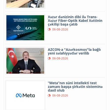
Xəzər dənizinin dibi ilə Trans-
Xəzər Fiber-Optik Kabel Xəttinin
çəkilişi başa çatıb
06-08-2026
AZCON-a "Azərkosmos"la bağlı
yeni səlahiyyətlər verilib
06-08-2026
“Meta”nın süni intellekti test
zamanı başqa şirkətin sisteminə
daxil olub
06-08-2026