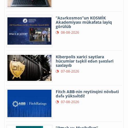
“Azərkosmos”un KOSMİK
Akademiyası mükafata layiq
görülüb
08-08-2026
Kiberpolis xarici saytlara
hücumlar təşkil edən şəxsləri
saxlayıb
07-08-2026
Fitch ABB-nin reytinqini növbəti
dəfə yüksəltdi!
07-08-2026
“Əmək və Məşğulluq”