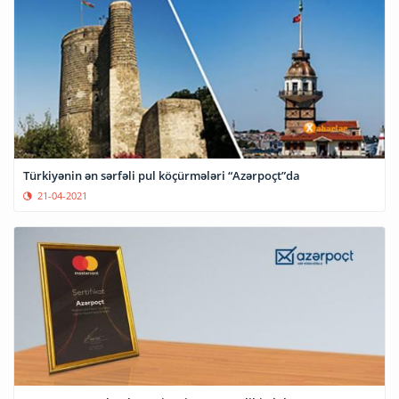
Türkiyənin ən sərfəli pul köçürmələri “Azərpoçt”da
21-04-2021