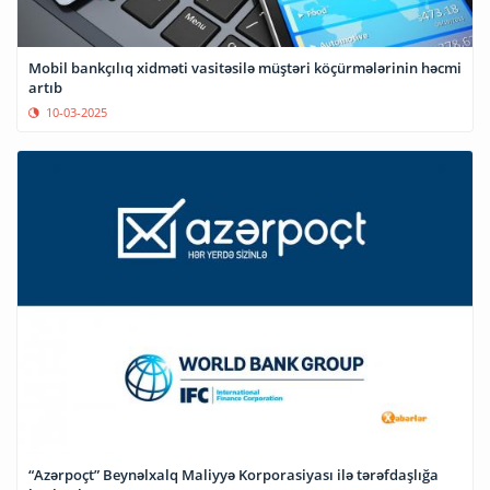
Mobil bankçılıq xidməti vasitəsilə müştəri köçürmələrinin həcmi
artıb
10-03-2025
“Azərpoçt” Beynəlxalq Maliyyə Korporasiyası ilə tərəfdaşlığa