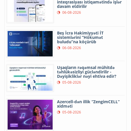
inteqrasiyası istiqamətində işlər
davam etdirilir
06-08-2026
Beş İcra Hakimiyyəti İT
sistemlərini “Hökumət
buludu”na köçürüb
06-08-2026
Uşaqların rəqəmsal mühitdə
təhlükəsizliyi gücləndirilir -
Dəyişikliklər nəyi ehtiva edir?
05-08-2026
Azercell-dən illik “ZengimCELL”
xidməti
05-08-2026