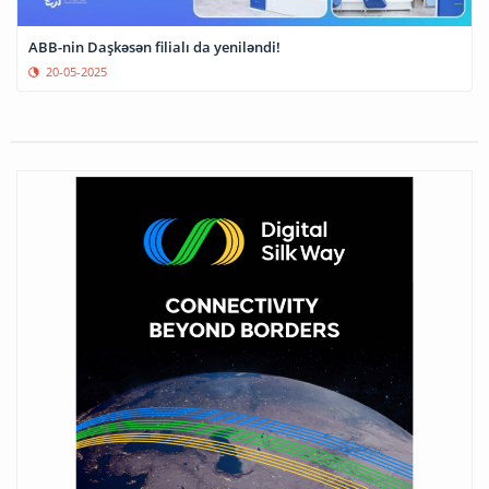
ABB-nin Daşkəsən filialı da yeniləndi!
20-05-2025