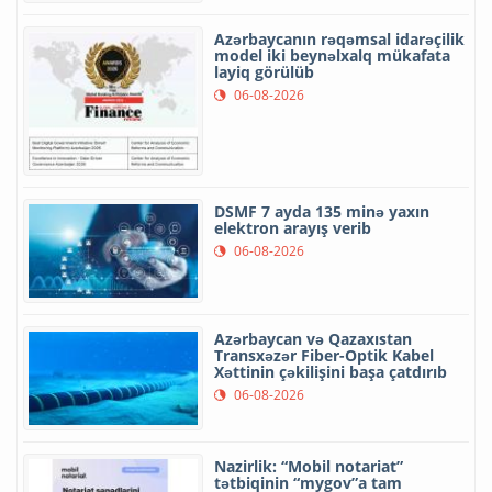
Azərbaycanın rəqəmsal idarəçilik
model iki beynəlxalq mükafata
layiq görülüb
06-08-2026
DSMF 7 ayda 135 minə yaxın
elektron arayış verib
06-08-2026
Azərbaycan və Qazaxıstan
Transxəzər Fiber-Optik Kabel
Xəttinin çəkilişini başa çatdırıb
06-08-2026
Nazirlik: “Mobil notariat”
tətbiqinin “mygov”a tam