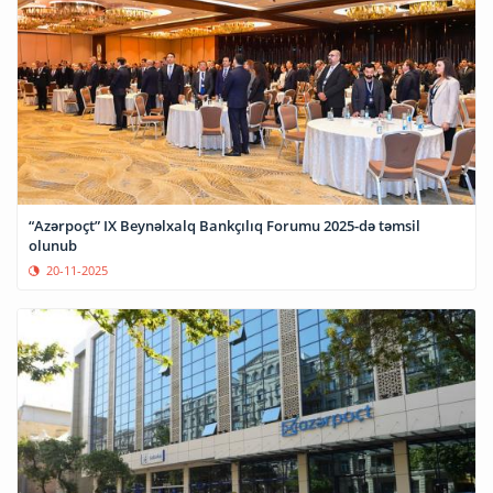
“Azərpoçt” IX Beynəlxalq Bankçılıq Forumu 2025-də təmsil
olunub
20-11-2025