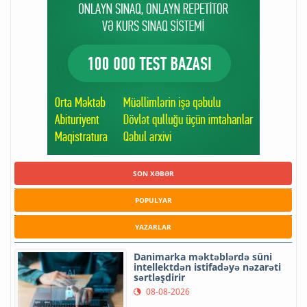
SON XƏBƏR
POPULYAR
YAZARLAR
Danimarka məktəblərdə süni
intellektdən istifadəyə nəzarəti
sərtləşdirir
08-08-2026