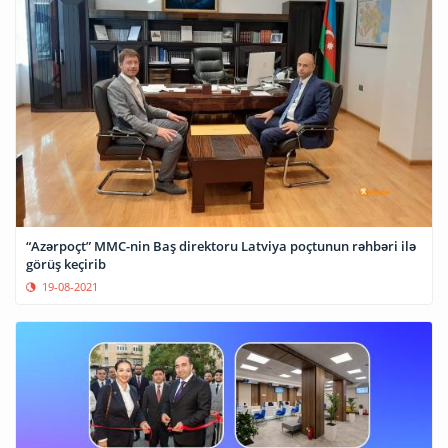
“Azərpoçt” MMC-nin Baş direktoru Latviya poçtunun rəhbəri ilə
görüş keçirib
19-08-2021