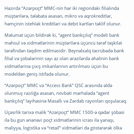
Hazırda “Azərpoçt” MMC-nin hər iki regiondakı filialında
müştərilərə, tələbata əsasən, mikro və aqrokreditlər,
həmçinin istehlak kreditləri və debit kartları təklif olunur.
Məlumat üçün bildirək ki, “agent bankçılıq” modeli bank
məhsul və xidmətlərinin müştərilərə üçüncü tərəf təşkilat
tərəfindən təqdim edilməsidir. Beynəlxalq təcrübədə bank
filial və şöbələrinin sayı az olan ərazilərdə əhalinin bank
xidmətlərinə çıxış imkanlarının artırılması üçün bu
modeldən geniş istifadə olunur.
“Azərpoçt” MMC və “Access Bank” QSC arasında əldə
olunmuş razılığa əsasən, növbəti mərhələdə “agent
bankçılıq” layihəsinə Masallı və Zərdab rayonları qoşulacaq.
Üçəsrlik tarixə malik “Azərpoçt” MMC 1500-ə qədər şöbəsi
ilə bu gün ənənəvi poçt xidmətlərinin icrası ilə yanaşı,
maliyyə, logistika və “retail” xidmətləri də göstərərək ölkə