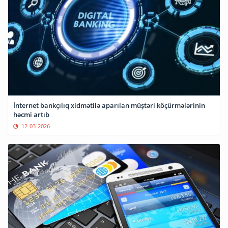
İnternet bankçılıq xidmətilə aparılan müştəri köçürmələrinin
həcmi artıb
12-03-2026