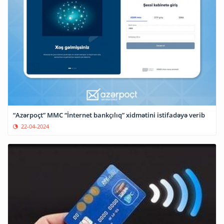
“Azərpoçt” MMC “İnternet bankçılıq” xidmətini istifadəyə verib
22-04-2024