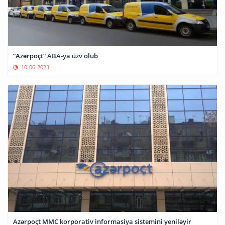
“Azərpoçt” ABA-ya üzv olub
10-06-2023
Azərpoçt MMC korporativ informasiya sistemini yeniləyir