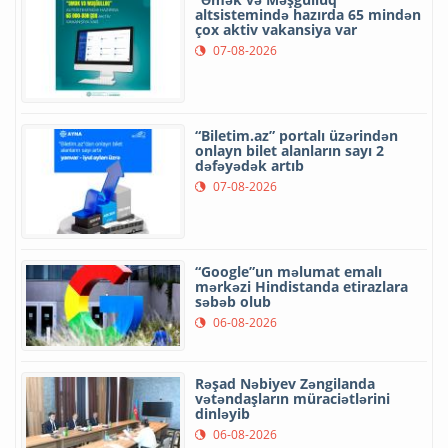
altsistemində hazırda 65 mindən
çox aktiv vakansiya var
07-08-2026
“Biletim.az” portalı üzərindən
onlayn bilet alanların sayı 2
dəfəyədək artıb
07-08-2026
“Google”un məlumat emalı
mərkəzi Hindistanda etirazlara
səbəb olub
06-08-2026
Rəşad Nəbiyev Zəngilanda
vətəndaşların müraciətlərini
dinləyib
06-08-2026