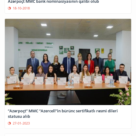
Azərpoçt MMC bank nominasiyasının qalibi olub
18-10-2018
“Azərpoçt” MMC “Azercell”in bürünc sertifikatlı rəsmi dileri
statusu alıb
27-01-2023