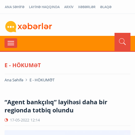
ANA SƏHİFƏ
LAYİHƏ HAQQINDA
ARXİV
XƏBƏRLƏR
ƏLAQƏ
E - HÖKUMƏT
Ana Səhifə
E - HÖKUMƏT
“Agent bankçılıq” layihəsi daha bir
regionda tətbiq olundu
17-05-2022
12:14