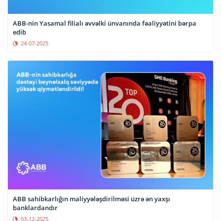
ABB-nin Yasamal filialı əvvəlki ünvanında fəaliyyətini bərpa
edib
24-07-2025
ABB sahibkarlığın maliyyələşdirilməsi üzrə ən yaxşı
banklardandır
03-12-2025