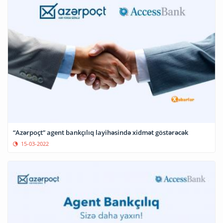
“Azərpoçt” agent bankçılıq layihəsində xidmət göstərəcək
15-03-2022