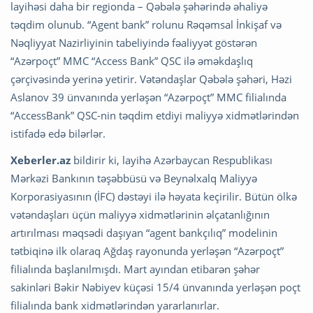
layihəsi daha bir regionda – Qəbələ şəhərində əhaliyə
təqdim olunub. “Agent bank” rolunu Rəqəmsal İnkişaf və
Nəqliyyat Nazirliyinin tabeliyində fəaliyyət göstərən
“Azərpoçt” MMC “Access Bank” QSC ilə əməkdaşlıq
çərçivəsində yerinə yetirir. Vətəndaşlar Qəbələ şəhəri, Həzi
Aslanov 39 ünvanında yerləşən “Azərpoçt” MMC filialında
“AccessBank” QSC-nin təqdim etdiyi maliyyə xidmətlərindən
istifadə edə bilərlər.
Xeberler.az
bildirir ki, layihə Azərbaycan Respublikası
Mərkəzi Bankının təşəbbüsü və Beynəlxalq Maliyyə
Korporasiyasının (İFC) dəstəyi ilə həyata keçirilir. Bütün ölkə
vətəndaşları üçün maliyyə xidmətlərinin əlçatanlığının
artırılması məqsədi daşıyan “agent bankçılıq” modelinin
tətbiqinə ilk olaraq Ağdaş rayonunda yerləşən “Azərpoçt”
filialında başlanılmışdı. Mart ayından etibarən şəhər
sakinləri Bəkir Nəbiyev küçəsi 15/4 ünvanında yerləşən poçt
filialında bank xidmətlərindən yararlanırlar.