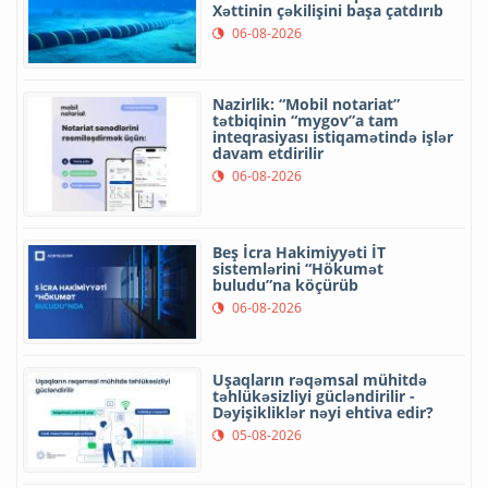
Xəttinin çəkilişini başa çatdırıb
06-08-2026
Nazirlik: “Mobil notariat”
tətbiqinin “mygov”a tam
inteqrasiyası istiqamətində işlər
davam etdirilir
06-08-2026
Beş İcra Hakimiyyəti İT
sistemlərini “Hökumət
buludu”na köçürüb
06-08-2026
Uşaqların rəqəmsal mühitdə
təhlükəsizliyi gücləndirilir -
Dəyişikliklər nəyi ehtiva edir?
05-08-2026