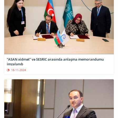
“ASAN xidmət” və SESRIC arasında anlaşma memorandumu
imzalanıb
18-11-2024