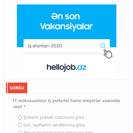
SORĞU
İT mütəxəssislər iş yerlərini hansı meyarlar əsasında
seçir ?
Şirkətin yüksək statusuna görə
İşin, layihənin xarakterinə görə
Əmək müqaviləsinin olmasına görə