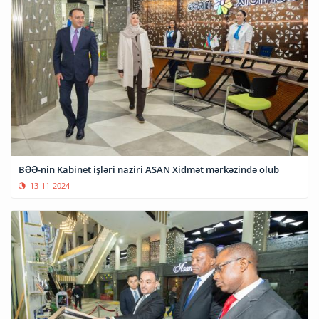
BƏƏ-nin Kabinet işləri naziri ASAN Xidmət mərkəzində olub
13-11-2024