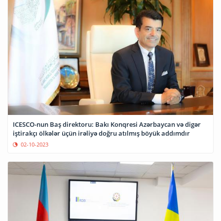
ICESCO-nun Baş direktoru: Bakı Konqresi Azərbaycan və digər
iştirakçı ölkələr üçün irəliyə doğru atılmış böyük addımdır
02-10-2023