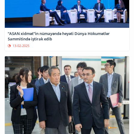
“ASAN xidmət”in nümayəndə heyəti Dünya Hökumətlər
Sammitində iştirak edib
13-02-2025