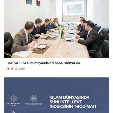
BMT və ISESCO nümayəndələri ASAN xidmət-də
15-03-2019