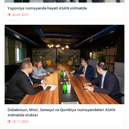
Yaponiya nümayəndə heyəti ASAN xidmətdə
26-07-2019
Özbəkistan, Misir, Seneqal və Qambiya nümayəndələri ASAN
xidmətdə olublar
19-11-2024