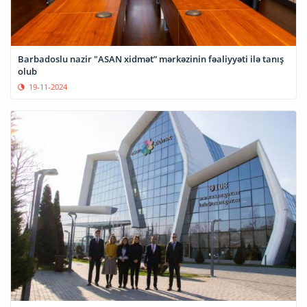
Barbadoslu nazir "ASAN xidmət” mərkəzinin fəaliyyəti ilə tanış
olub
19-11-2024