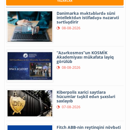
YAZARLAR
Danimarka məktəblərdə süni
intellektdən istifadəyə nəzarəti
sərtləşdirir
08-08-2026
“Azərkosmos”un KOSMİK
Akademiyası mükafata layiq
görülüb
08-08-2026
Kiberpolis xarici saytlara
hücumlar təşkil edən şəxsləri
saxlayıb
07-08-2026
Fitch ABB-nin reytinqini növbəti