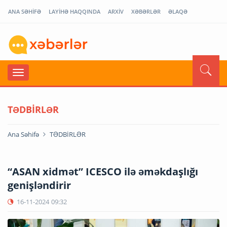
ANA SƏHİFƏ
LAYİHƏ HAQQINDA
ARXİV
XƏBƏRLƏR
ƏLAQƏ
TƏDBİRLƏR
Ana Səhifə
TƏDBİRLƏR
“ASAN xidmət” ICESCO ilə əməkdaşlığı
genişləndirir
16-11-2024
09:32