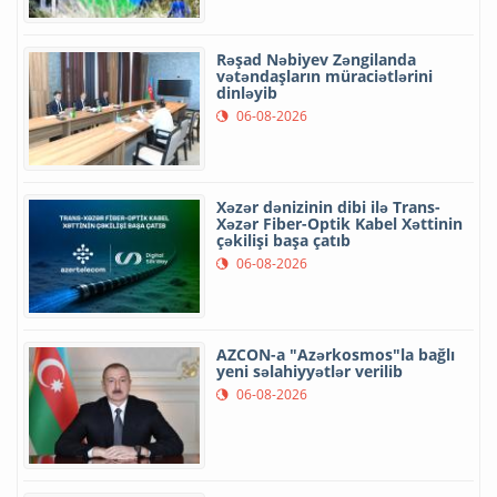
Rəşad Nəbiyev Zəngilanda
vətəndaşların müraciətlərini
dinləyib
06-08-2026
Xəzər dənizinin dibi ilə Trans-
Xəzər Fiber-Optik Kabel Xəttinin
çəkilişi başa çatıb
06-08-2026
AZCON-a "Azərkosmos"la bağlı
yeni səlahiyyətlər verilib
06-08-2026