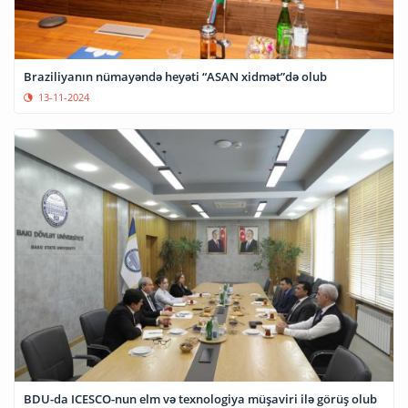
Braziliyanın nümayəndə heyəti “ASAN xidmət”də olub
13-11-2024
BDU-da ICESCO-nun elm və texnologiya müşaviri ilə görüş olub