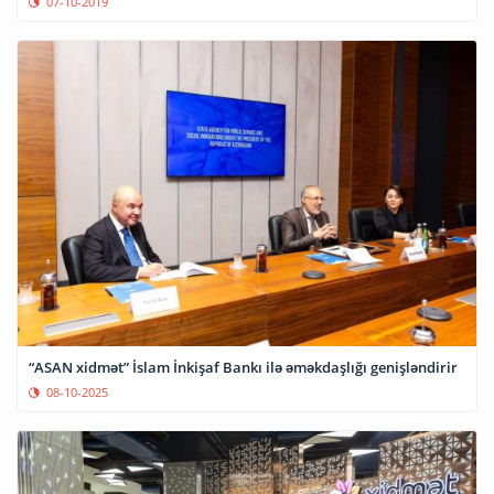
07-10-2019
“ASAN xidmət” İslam İnkişaf Bankı ilə əməkdaşlığı genişləndirir
08-10-2025