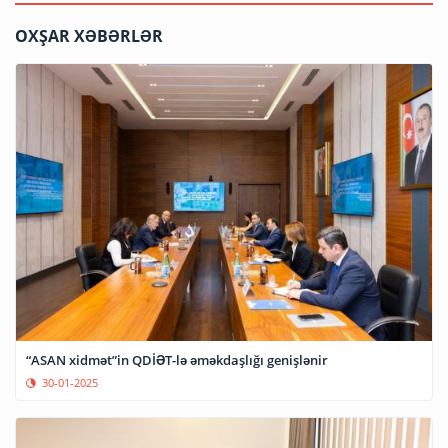
OXŞAR XƏBƏRLƏR
“ASAN xidmət”in QDİƏT-lə əməkdaşlığı genişlənir
30-01-2025