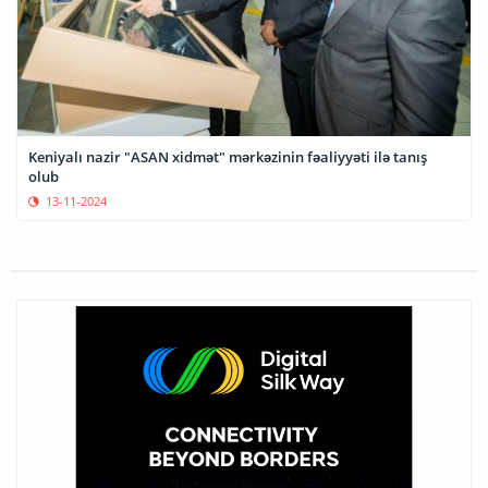
Keniyalı nazir "ASAN xidmət" mərkəzinin fəaliyyəti ilə tanış
olub
13-11-2024