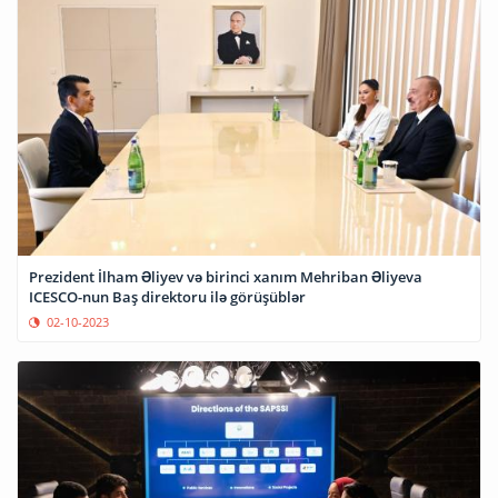
Prezident İlham Əliyev və birinci xanım Mehriban Əliyeva
ICESCO-nun Baş direktoru ilə görüşüblər
02-10-2023