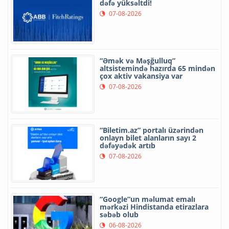
dəfə yüksəltdi!
07-08-2026
“Əmək və Məşğulluq”
altsistemində hazırda 65 mindən
çox aktiv vakansiya var
07-08-2026
“Biletim.az” portalı üzərindən
onlayn bilet alanların sayı 2
dəfəyədək artıb
07-08-2026
“Google”un məlumat emalı
mərkəzi Hindistanda etirazlara
səbəb olub
06-08-2026