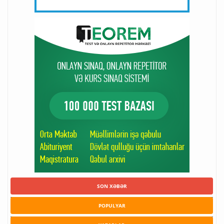
SON XƏBƏR
POPULYAR