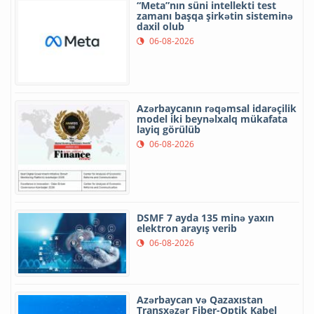
“Meta”nın süni intellekti test
zamanı başqa şirkətin sisteminə
daxil olub
06-08-2026
Azərbaycanın rəqəmsal idarəçilik
model iki beynəlxalq mükafata
layiq görülüb
06-08-2026
DSMF 7 ayda 135 minə yaxın
elektron arayış verib
06-08-2026
Azərbaycan və Qazaxıstan
Transxəzər Fiber-Optik Kabel