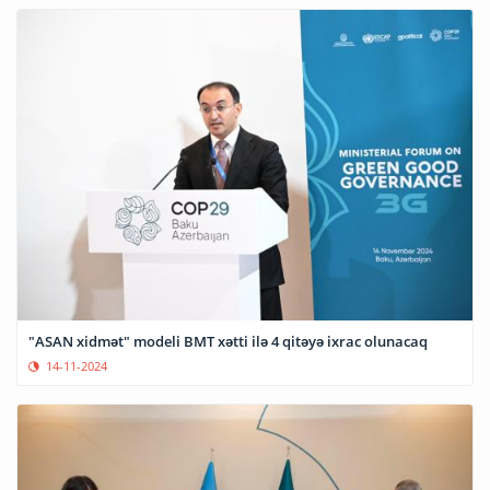
"ASAN xidmət" modeli BMT xətti ilə 4 qitəyə ixrac olunacaq
14-11-2024