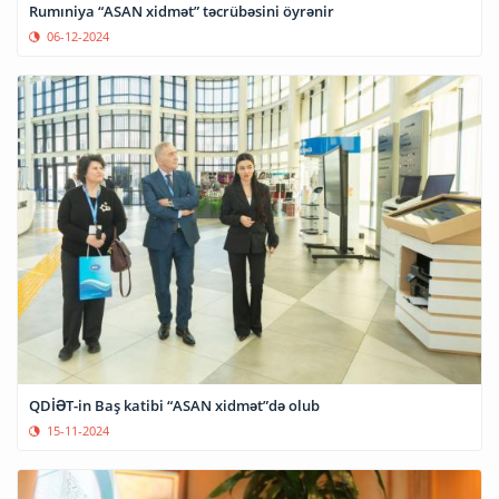
Rumıniya “ASAN xidmət” təcrübəsini öyrənir
06-12-2024
QDİƏT-in Baş katibi “ASAN xidmət”də olub
15-11-2024