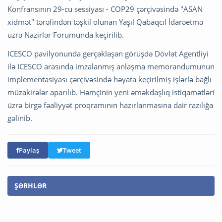
Konfransının 29-cu sessiyası - COP29 çərçivəsində "ASAN
xidmət" tərəfindən təşkil olunan Yaşıl Qabaqcıl İdarəetmə
üzrə Nazirlər Forumunda keçirilib.
ICESCO pavilyonunda gerçəkləşən görüşdə Dövlət Agentliyi
ilə ICESCO arasında imzalanmış anlaşma memorandumunun
implementasiyası çərçivəsində həyata keçirilmiş işlərlə bağlı
müzakirələr aparılıb. Həmçinin yeni əməkdaşlıq istiqamətləri
üzrə birgə fəaliyyət proqramının hazırlanmasına dair razılığa
gəlinib.
Paylaş
Tweet
ŞƏRHLƏR