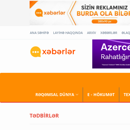
ANA SƏHİFƏ
LAYİHƏ HAQQINDA
ARXİV
XƏBƏRLƏR
ƏLA
RƏQƏMSAL DÜNYA
E - HÖKUMƏT
TE
TƏDBİRLƏR