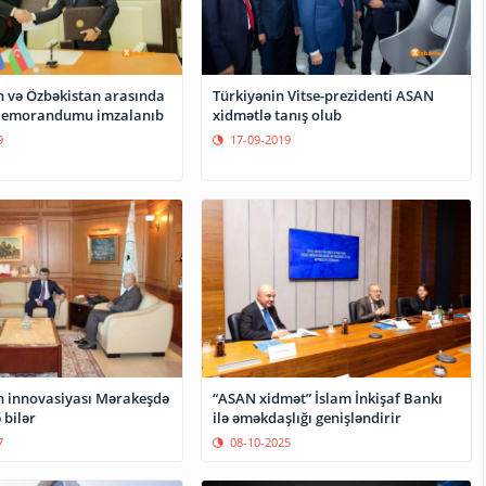
 və Özbəkistan arasında
Türkiyənin Vitse-prezidenti ASAN
emorandumu imzalanıb
xidmətlə tanış olub
9
17-09-2019
 innovasiyası Mərakeşdə
“ASAN xidmət” İslam İnkişaf Bankı
 bilər
ilə əməkdaşlığı genişləndirir
7
08-10-2025