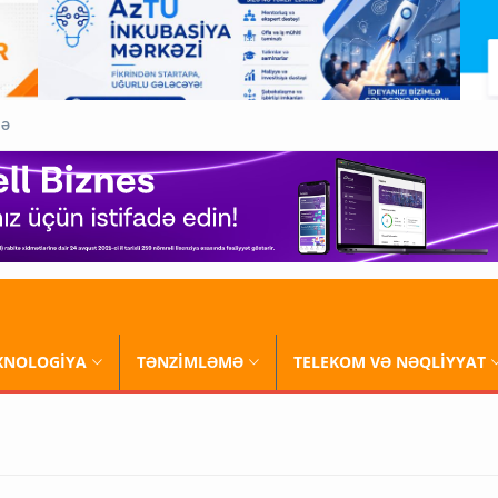
QƏ
XNOLOGİYA
TƏNZİMLƏMƏ
TELEKOM VƏ NƏQLİYYAT