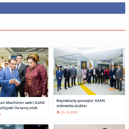
Beynəlxalq qonaqlar ASAN
an Məclisinin sədri ASAN
xidmətdə olublar
aliyyəti ilə tanış olub
25-10-2019
9