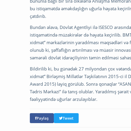
bununla bağlı bir sıra ölkələrlə Anlaşma Memoran
bu istiqamətdə əməkdaşlığın uğurla həyata keçiril
çatdırıb.
Bundan əlavə, Dövlət Agentliyi ilə ISESCO arası
istiqamətində müzakirələr də həyata keçirilib. B
xidmət” mərkəzlərinin yaradılması məqsədləri və f
olunub ki, şəffaflığın artırılması və müasir innova
səmərəli dövlət idarəçiliyinin təmin edilməsi sahəs
Bildirilib ki, bu günədək 27 milyondan çox vətənd
xidmət” Birləşmiş Millətlər Təşkilatının 2015-ci il
Award 2015) layiq görülüb. Sonra qonaqlar “ASAN
Tədris Mərkəzi” ilə tanış olublar. Yaradılmış şərait
fəaliyyətində uğurlar arzulayıblar.
Paylaş
Tweet