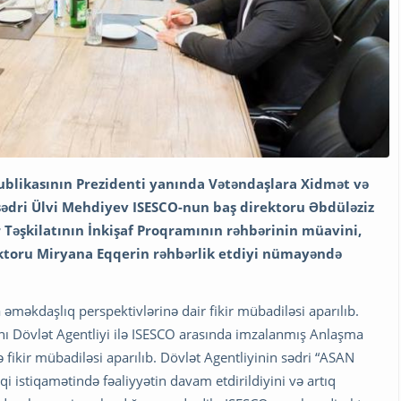
ublikasının Prezidenti yanında Vətəndaşlara Xidmət və
 sədri Ülvi Mehdiyev ISESCO-nun baş direktoru Əbdüləziz
r Təşkilatının İnkişaf Proqramının rəhbərinin müavini,
ktoru Miryana Eqqerin rəhbərlik etdiyi nümayəndə
a əməkdaşlıq perspektivlərinə dair fikir mübadiləsi aparılıb.
nı Dövlət Agentliyi ilə ISESCO arasında imzalanmış Anlaşma
ir mübadiləsi aparılıb. Dövlət Agentliyinin sədri “ASAN
i istiqamətində fəaliyyətin davam etdirildiyini və artıq