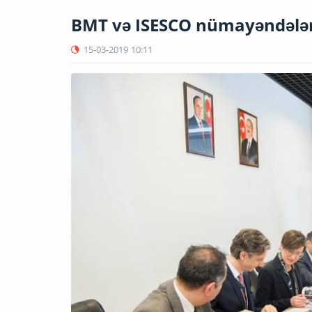
BMT və ISESCO nümayəndələr
15-03-2019
10:11