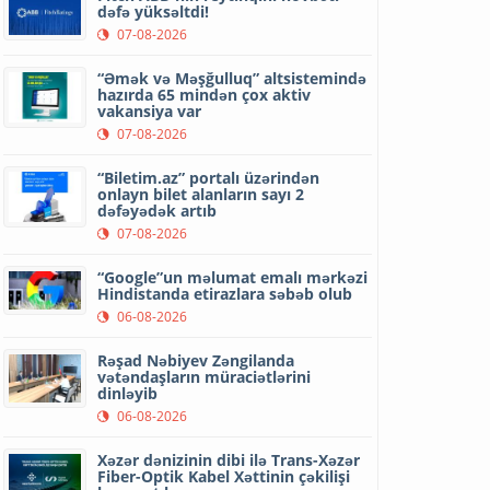
dəfə yüksəltdi!
07-08-2026
“Əmək və Məşğulluq” altsistemində
hazırda 65 mindən çox aktiv
vakansiya var
07-08-2026
“Biletim.az” portalı üzərindən
onlayn bilet alanların sayı 2
dəfəyədək artıb
07-08-2026
“Google”un məlumat emalı mərkəzi
Hindistanda etirazlara səbəb olub
06-08-2026
Rəşad Nəbiyev Zəngilanda
vətəndaşların müraciətlərini
dinləyib
06-08-2026
Xəzər dənizinin dibi ilə Trans-Xəzər
Fiber-Optik Kabel Xəttinin çəkilişi