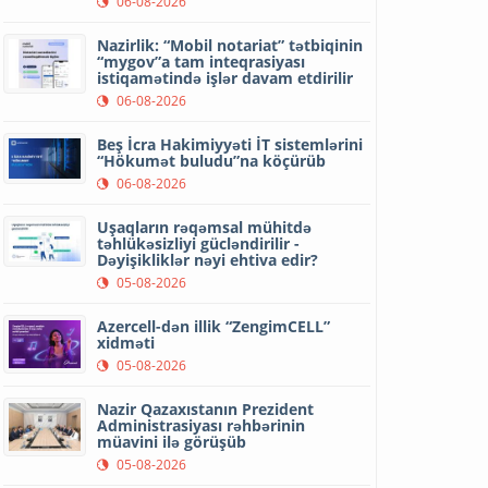
06-08-2026
Nazirlik: “Mobil notariat” tətbiqinin
“mygov”a tam inteqrasiyası
istiqamətində işlər davam etdirilir
06-08-2026
Beş İcra Hakimiyyəti İT sistemlərini
“Hökumət buludu”na köçürüb
06-08-2026
Uşaqların rəqəmsal mühitdə
təhlükəsizliyi gücləndirilir -
Dəyişikliklər nəyi ehtiva edir?
05-08-2026
Azercell-dən illik “ZengimCELL”
xidməti
05-08-2026
Nazir Qazaxıstanın Prezident
Administrasiyası rəhbərinin
müavini ilə görüşüb
05-08-2026