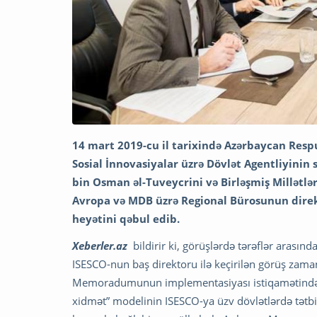
14 mart 2019-cu il tarixində Azərbaycan Resp
Sosial İnnovasiyalar üzrə Dövlət Agentliyinin
bin Osman əl-Tuveycrini və Birləşmiş Millətlə
Avropa və MDB üzrə Regional Bürosunun dire
heyətini qəbul edib.
Xeberler.az
bildirir ki, görüşlərdə tərəflər arasınd
ISESCO-nun baş direktoru ilə keçirilən görüş zama
Memoradumunun implementasiyası istiqamətində fik
xidmət” modelinin ISESCO-ya üzv dövlətlərdə tətbiq