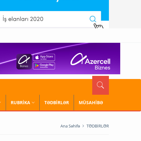
RUBRİKA
TƏDBİRLƏR
MÜSAHİBƏ
Ana Səhifə
TƏDBİRLƏR