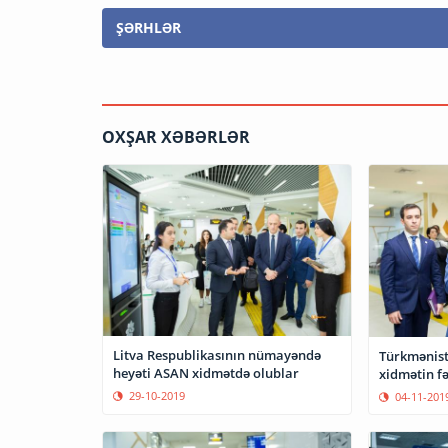
ŞƏRHLƏR
OXŞAR XƏBƏRLƏR
Litva Respublikasının nümayəndə
Türkmənist
heyəti ASAN xidmətdə olublar
xidmətin fə
29-10-2019
04-11-201