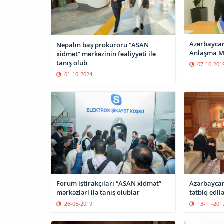
Azərbaycan
Nepalın baş prokuroru “ASAN
Anlaşma M
xidmət” mərkəzinin fəaliyyəti ilə
tanış olub
07-10-201
01-10-2024
Forum iştirakçıları “ASAN xidmət”
Azərbaycan
mərkəzləri ilə tanış olublar
tətbiq edilə
26-06-2019
13-11-201