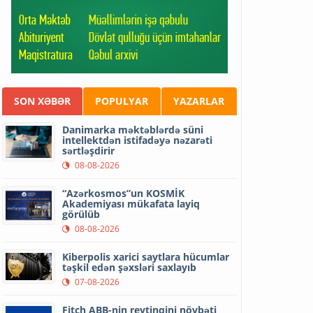
SON XƏBƏR
POPULYAR
YAZARLAR
Danimarka məktəblərdə süni
intellektdən istifadəyə nəzarəti
sərtləşdirir
08-08-2026
“Azərkosmos”un KOSMİK
Akademiyası mükafata layiq
görülüb
08-08-2026
Kiberpolis xarici saytlara hücumlar
təşkil edən şəxsləri saxlayıb
07-08-2026
Fitch ABB-nin reytinqini növbəti