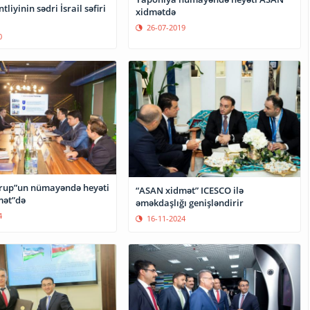
liyinin sədri İsrail səfiri
xidmətdə
26-07-2019
0
rup”un nümayəndə heyəti
“ASAN xidmət” ICESCO ilə
mət”də
əməkdaşlığı genişləndirir
4
16-11-2024