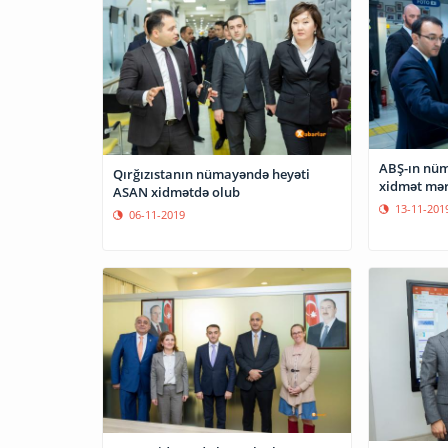
ABŞ-ın nü
Qırğızıstanın nümayəndə heyəti
xidmət mər
ASAN xidmətdə olub
13-11-201
06-11-2019