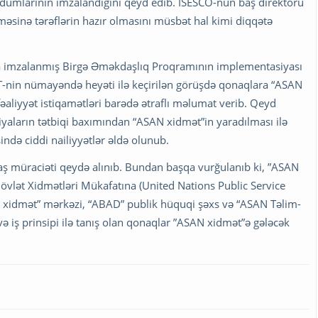
dumlarının imzalandığını qeyd edib. ISESCO-nun baş direktoru
məsinə tərəflərin hazır olmasını müsbət hal kimi diqqətə
nda imzalanmış Birgə Əməkdaşlıq Proqramının implementasiyası
MT-nin nümayəndə heyəti ilə keçirilən görüşdə qonaqlara “ASAN
əaliyyət istiqamətləri barədə ətraflı məlumat verib. Qeyd
siyaların tətbiqi baxımından “ASAN xidmət”in yaradılması ilə
ində ciddi nailiyyətlər əldə olunub.
aş müraciəti qeydə alınıb. Bundan başqa vurğulanıb ki, ”ASAN
 Dövlət Xidmətləri Mükafatına (United Nations Public Service
 xidmət” mərkəzi, “ABAD” publik hüquqi şəxs və “ASAN Təlim-
 və iş prinsipi ilə tanış olan qonaqlar ”ASAN xidmət”ə gələcək