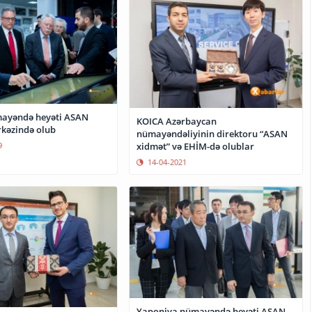
mayəndə heyəti ASAN
KOICA Azərbaycan
kəzində olub
nümayəndəliyinin direktoru “ASAN
9
xidmət” və EHİM-də olublar
14-04-2021
Yaponiya nümayəndə heyəti ASAN