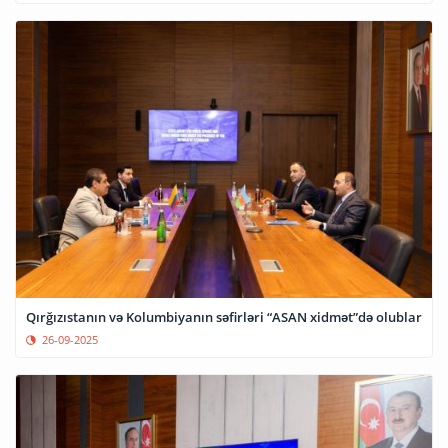
Qırğızıstanın və Kolumbiyanın səfirləri “ASAN xidmət”də olublar
26-09-2025