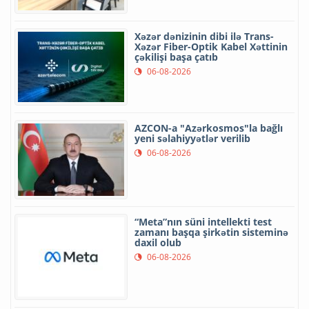
Xəzər dənizinin dibi ilə Trans-
Xəzər Fiber-Optik Kabel Xəttinin
çəkilişi başa çatıb
06-08-2026
AZCON-a "Azərkosmos"la bağlı
yeni səlahiyyətlər verilib
06-08-2026
“Meta”nın süni intellekti test
zamanı başqa şirkətin sisteminə
daxil olub
06-08-2026