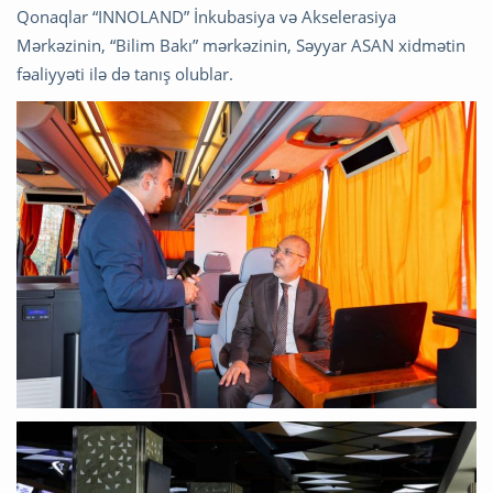
Qonaqlar “INNOLAND” İnkubasiya və Akselerasiya
Mərkəzinin, “Bilim Bakı” mərkəzinin, Səyyar ASAN xidmətin
fəaliyyəti ilə də tanış olublar.