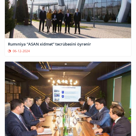
Rumıniya “ASAN xidmət” təcrübəsini öyrənir
06-12-2024