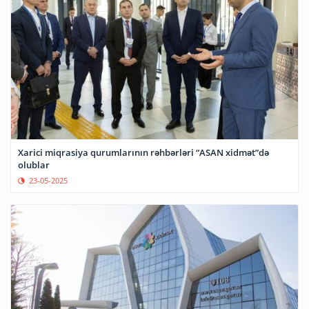
Xarici miqrasiya qurumlarının rəhbərləri “ASAN xidmət”də
olublar
23-05-2025