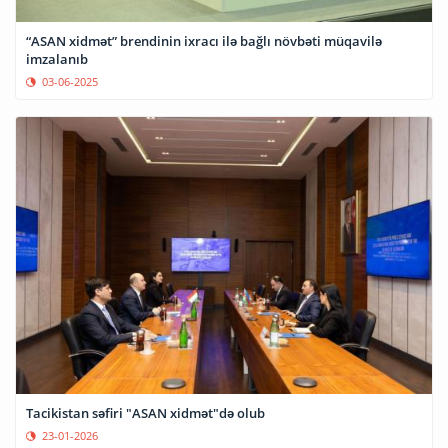
“ASAN xidmət” brendinin ixracı ilə bağlı növbəti müqavilə
imzalanıb
03-06-2025
Tacikistan səfiri "ASAN xidmət"də olub
23-01-2026