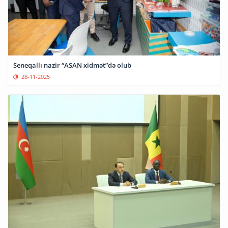
Seneqallı nazir “ASAN xidmət”də olub
28-11-2025