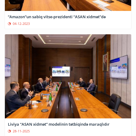
“Amazon”un sabiq vitse-prezidenti “ASAN xidmət”də
04-12-2023
Liviya “ASAN xidmət” modelinin tətbiqində maraqlıdır
28-11-2025