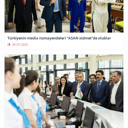
Türkiyənin media nümayəndələri “ASAN xidmət”də olublar
30-07-2025