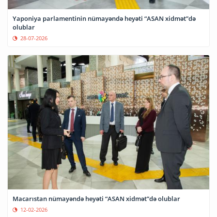
Yaponiya parlamentinin nümayəndə heyəti “ASAN xidmət”də
olublar
28-07-2026
Macarıstan nümayəndə heyəti “ASAN xidmət”də olublar
12-02-2026