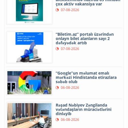
çox aktiv vakansiya var
07-08-2026
“Biletim.az” portalı üzərindən
onlayn bilet alanların sayı 2
dəfəyədək artıb
07-08-2026
“Google”un məlumat emalı
mərkəzi Hindistanda etirazlara
səbəb olub
06-08-2026
Rəşad Nəbiyev Zəngilanda
vətəndaşların müraciətlərini
dinləyib
06-08-2026