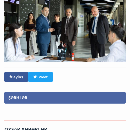
Paylaş
Tweet
ŞƏRHLƏR
OXŞAR XƏBƏRLƏR