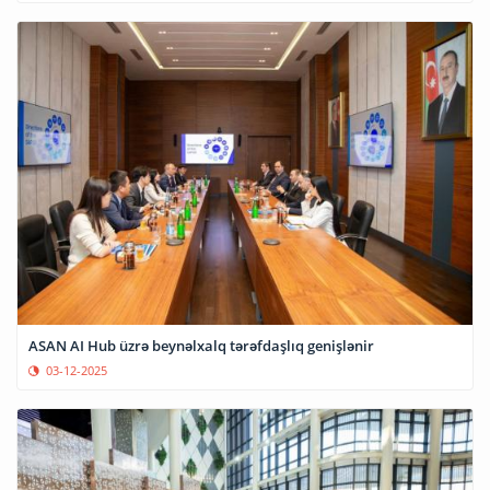
ASAN AI Hub üzrə beynəlxalq tərəfdaşlıq genişlənir
03-12-2025