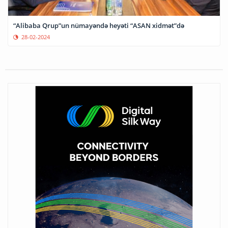
“Alibaba Qrup”un nümayəndə heyəti “ASAN xidmət”də
28-02-2024