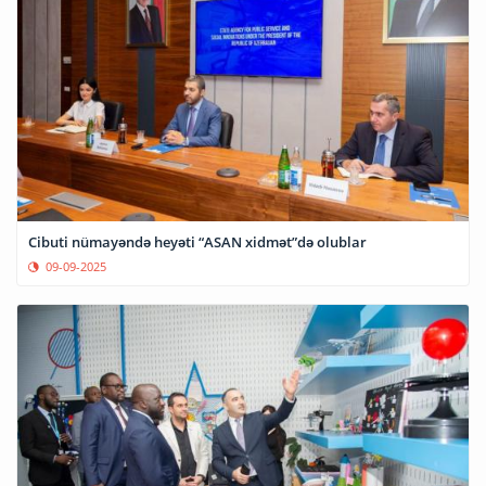
Cibuti nümayəndə heyəti “ASAN xidmət”də olublar
09-09-2025