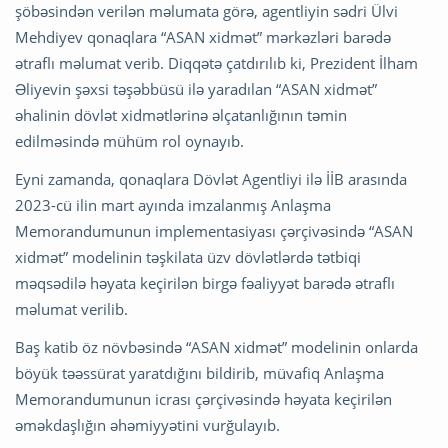
şöbəsindən verilən məlumata görə, agentliyin sədri Ülvi
Mehdiyev qonaqlara “ASAN xidmət” mərkəzləri barədə
ətraflı məlumat verib. Diqqətə çatdırılıb ki, Prezident İlham
Əliyevin şəxsi təşəbbüsü ilə yaradılan “ASAN xidmət”
əhalinin dövlət xidmətlərinə əlçatanlığının təmin
edilməsində mühüm rol oynayıb.
Eyni zamanda, qonaqlara Dövlət Agentliyi ilə İİB arasında
2023-cü ilin mart ayında imzalanmış Anlaşma
Memorandumunun implementasiyası çərçivəsində “ASAN
xidmət” modelinin təşkilata üzv dövlətlərdə tətbiqi
məqsədilə həyata keçirilən birgə fəaliyyət barədə ətraflı
məlumat verilib.
Baş katib öz növbəsində “ASAN xidmət” modelinin onlarda
böyük təəssürat yaratdığını bildirib, müvafiq Anlaşma
Memorandumunun icrası çərçivəsində həyata keçirilən
əməkdaşlığın əhəmiyyətini vurğulayıb.