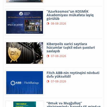
“Azərkosmos”un KOSMİK
Akademiyası mükafata layiq
görülüb
08-08-2026
Kiberpolis xarici saytlara
hücumlar təşkil edən şəxsləri
saxlayıb
07-08-2026
Fitch ABB-nin reytinqini növbəti
dəfə yüksəltdi!
07-08-2026
“Əmək və Məşğulluq”
altsistemində hazırda 65 mindən