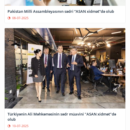
Pakistan Milli Assambleyasının sədri “ASAN xidmət”də olub
08-07-2025
Türkiyənin Ali Məhkəməsinin sədr müavini "ASAN xidmət"də
olub
10-07-2025