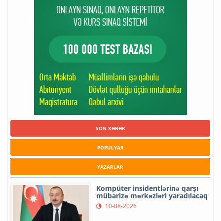
SON XƏBƏR
POPULYAR
YAZARLAR
Kompüter insidentlərinə qarşı
mübarizə mərkəzləri yaradılacaq
10-08-2026