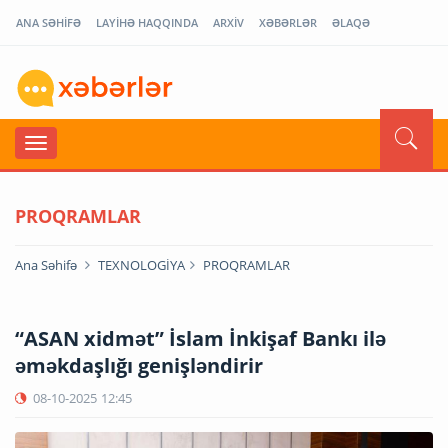
ANA SƏHİFƏ
LAYİHƏ HAQQINDA
ARXİV
XƏBƏRLƏR
ƏLAQƏ
PROQRAMLAR
Ana Səhifə
TEXNOLOGİYA
PROQRAMLAR
“ASAN xidmət” İslam İnkişaf Bankı ilə
əməkdaşlığı genişləndirir
08-10-2025
12:45