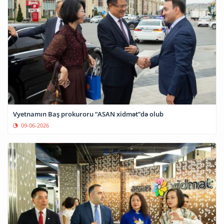
Vyetnamın Baş prokuroru “ASAN xidmət”də olub
09-06-2026