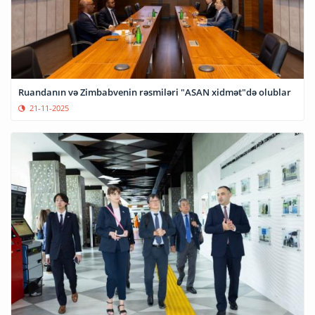
Ruandanın və Zimbabvenin rəsmiləri "ASAN xidmət"də olublar
21-11-2025