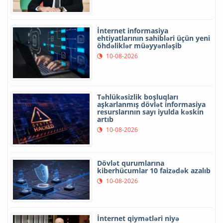
İnternet informasiya
ehtiyatlarının sahibləri üçün yeni
öhdəliklər müəyyənləşib
10-08-2026
Təhlükəsizlik boşluqları
aşkarlanmış dövlət informasiya
resurslarının sayı iyulda kəskin
artıb
10-08-2026
Dövlət qurumlarına
kiberhücumlar 10 faizədək azalıb
10-08-2026
İnternet qiymətləri niyə