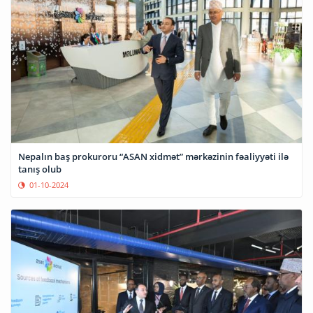
Nepalın baş prokuroru “ASAN xidmət” mərkəzinin fəaliyyəti ilə
tanış olub
01-10-2024