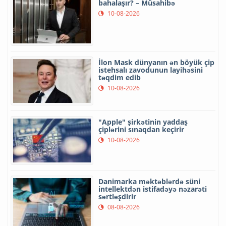
bahalaşır? – Müsahibə
10-08-2026
İlon Mask dünyanın ən böyük çip
istehsalı zavodunun layihəsini
təqdim edib
10-08-2026
"Apple" şirkətinin yaddaş
çiplərini sınaqdan keçirir
10-08-2026
Danimarka məktəblərdə süni
intellektdən istifadəyə nəzarəti
sərtləşdirir
08-08-2026