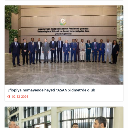
Efiopiya nümayəndə heyəti “ASAN xidmət”də olub
02-12-2024