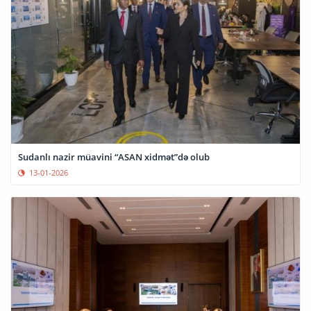
Sudanlı nazir müavini “ASAN xidmət”də olub
13-01-2026