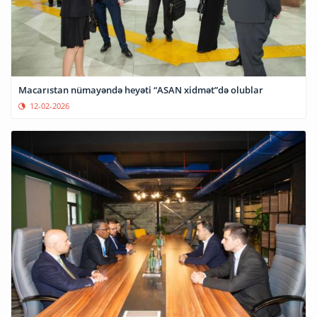
Macarıstan nümayəndə heyəti “ASAN xidmət”də olublar
12-02-2026