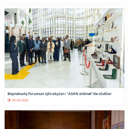
Beynəlxalq forumun iştirakçıları "ASAN xidmət"də olublar
30-04-2026