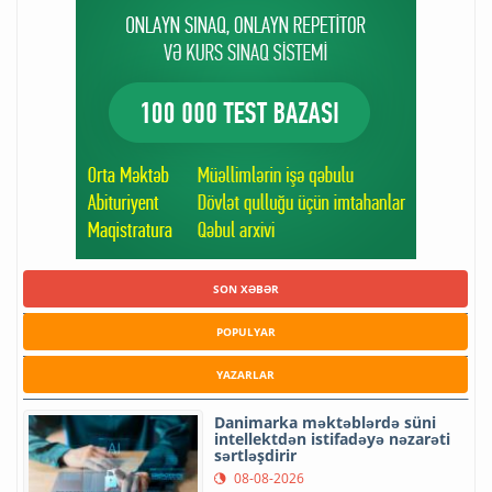
SON XƏBƏR
POPULYAR
YAZARLAR
Danimarka məktəblərdə süni
intellektdən istifadəyə nəzarəti
sərtləşdirir
08-08-2026