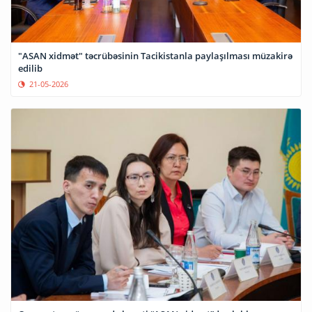
"ASAN xidmət" təcrübəsinin Tacikistanla paylaşılması müzakirə
edilib
21-05-2026