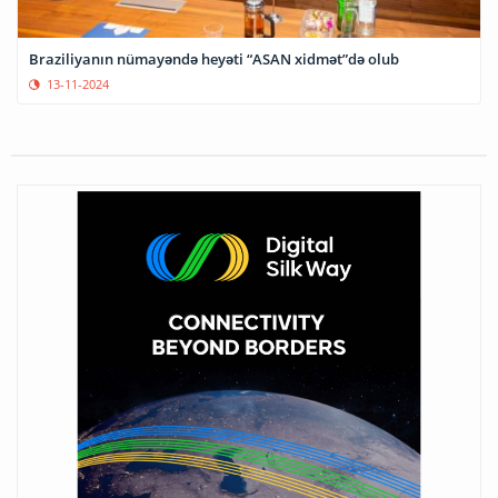
Braziliyanın nümayəndə heyəti “ASAN xidmət”də olub
13-11-2024