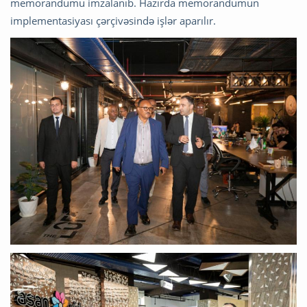
memorandumu imzalanıb. Hazırda memorandumun
implementasiyası çərçivəsində işlər aparılır.