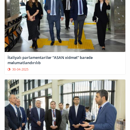
İtaliyalı parlamentarilər “ASAN xidmət” barədə
məlumatlandırılıb
30-04-2025