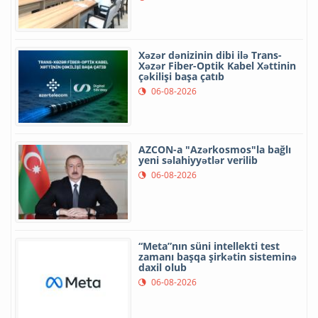
Xəzər dənizinin dibi ilə Trans-
Xəzər Fiber-Optik Kabel Xəttinin
çəkilişi başa çatıb
06-08-2026
AZCON-a "Azərkosmos"la bağlı
yeni səlahiyyətlər verilib
06-08-2026
“Meta”nın süni intellekti test
zamanı başqa şirkətin sisteminə
daxil olub
06-08-2026