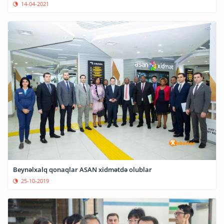
14-04-2021
Beynəlxalq qonaqlar ASAN xidmətdə olublar
25-10-2019