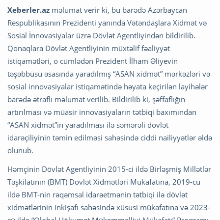
Xeberler.az
məlumat verir ki, bu barədə Azərbaycan
Respublikasının Prezidenti yanında Vətəndaşlara Xidmət və
Sosial İnnovasiyalar üzrə Dövlət Agentliyindən bildirilib.
Qonaqlara Dövlət Agentliyinin müxtəlif fəaliyyət
istiqamətləri, o cümlədən Prezident İlham Əliyevin
təşəbbüsü əsasında yaradılmış “ASAN xidmət” mərkəzləri və
sosial innovasiyalar istiqamətində həyata keçirilən layihələr
barədə ətraflı məlumat verilib. Bildirilib ki, şəffaflığın
artırılması və müasir innovasiyaların tətbiqi baxımından
“ASAN xidmət”in yaradılması ilə səmərəli dövlət
idarəçiliyinin təmin edilməsi sahəsində ciddi nailiyyətlər əldə
olunub.
Həmçinin Dövlət Agentliyinin 2015-ci ildə Birləşmiş Millətlər
Təşkilatının (BMT) Dövlət Xidmətləri Mükafatına, 2019-cu
ildə BMT-nin rəqəmsal idarəetmənin tətbiqi ilə dövlət
xidmətlərinin inkişafı sahəsində xüsusi mükafatına və 2023-
cü ildə “Qlobal Hökumət Mükəmməlliyi Mükafatı” Proqramı