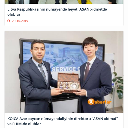
Litva Respublikasının nümayəndə heyəti ASAN xidmətdə
olublar
29-10-2019
KOICA Azərbaycan nümayəndəliyinin direktoru “ASAN xidmət”
və EHİM-də olublar