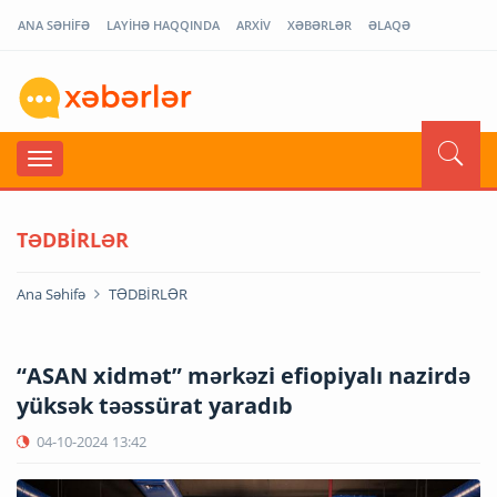
ANA SƏHİFƏ
LAYİHƏ HAQQINDA
ARXİV
XƏBƏRLƏR
ƏLAQƏ
TƏDBİRLƏR
Ana Səhifə
TƏDBİRLƏR
“ASAN xidmət” mərkəzi efiopiyalı nazirdə
yüksək təəssürat yaradıb
04-10-2024
13:42