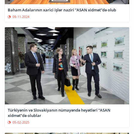
Baham Adalarının xarici işlər naziri “ASAN xidmət”də olub
09-11-2024
Türkiyənin və Slovakiyanın nümayəndə heyətləri “ASAN
xidmət”də olublar
05-02-2025