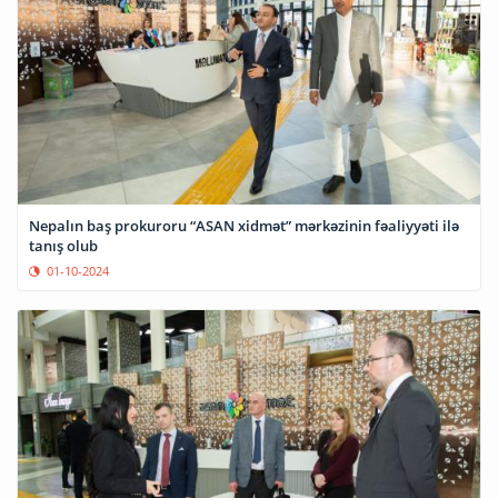
Nepalın baş prokuroru “ASAN xidmət” mərkəzinin fəaliyyəti ilə
tanış olub
01-10-2024