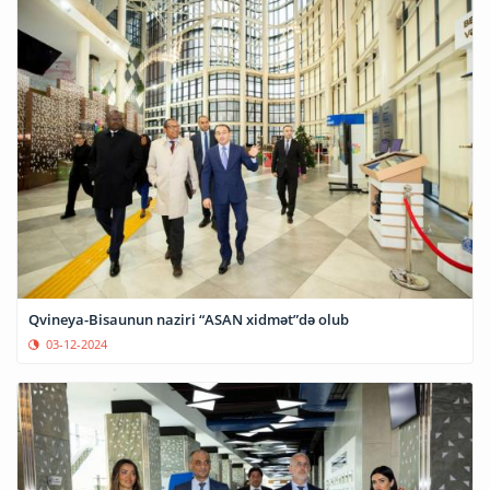
Qvineya-Bisaunun naziri “ASAN xidmət”də olub
03-12-2024