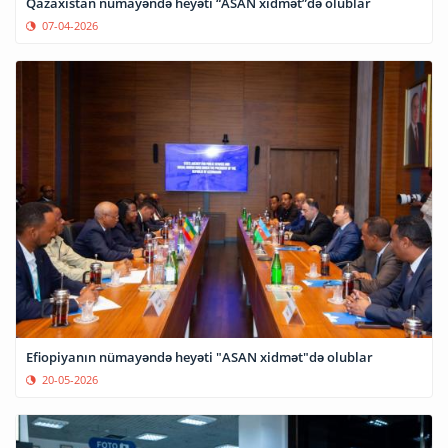
Qazaxıstan nümayəndə heyəti “ASAN xidmət”də olublar
07-04-2026
Efiopiyanın nümayəndə heyəti "ASAN xidmət"də olublar
20-05-2026