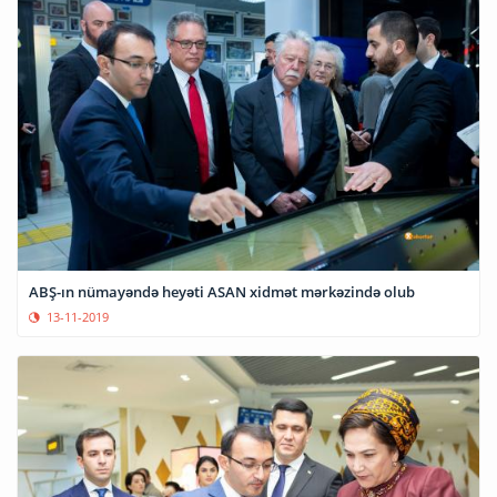
ABŞ-ın nümayəndə heyəti ASAN xidmət mərkəzində olub
13-11-2019