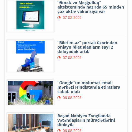
“Əmək və Məşğulluq”
altsistemində hazırda 65 mindən
çox aktiv vakansiya var
07-08-2026
“Biletim.az” portalı üzərindən
onlayn bilet alanların sayı 2
dəfəyədək artıb
07-08-2026
“Google”un məlumat emalı
mərkəzi Hindistanda etirazlara
səbəb olub
06-08-2026
Rəşad Nəbiyev Zəngilanda
vətəndaşların müraciətlərini
dinləyib
06-08-2026