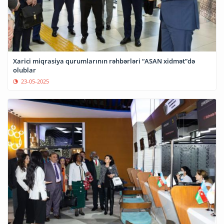
Xarici miqrasiya qurumlarının rəhbərləri “ASAN xidmət”də
olublar
23-05-2025