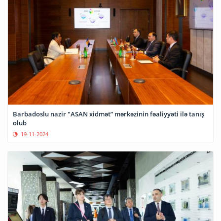
Barbadoslu nazir "ASAN xidmət” mərkəzinin fəaliyyəti ilə tanış
olub
19-11-2024