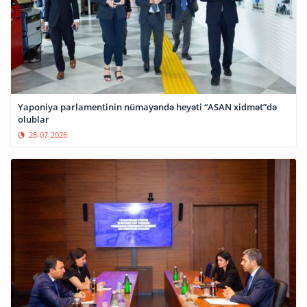
Yaponiya parlamentinin nümayəndə heyəti “ASAN xidmət”də
olublar
28-07-2026