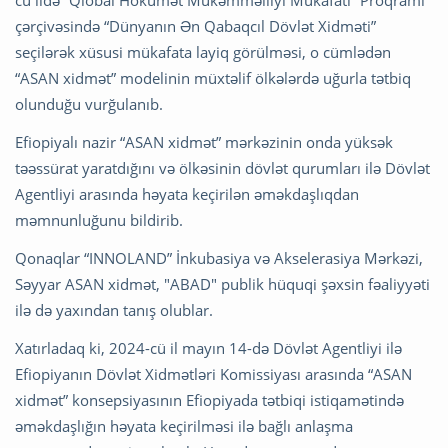
çərçivəsində “Dünyanın Ən Qabaqcıl Dövlət Xidməti”
seçilərək xüsusi mükafata layiq görülməsi, o cümlədən
“ASAN xidmət” modelinin müxtəlif ölkələrdə uğurla tətbiq
olunduğu vurğulanıb.
Efiopiyalı nazir “ASAN xidmət” mərkəzinin onda yüksək
təəssürat yaratdığını və ölkəsinin dövlət qurumları ilə Dövlət
Agentliyi arasında həyata keçirilən əməkdaşlıqdan
məmnunluğunu bildirib.
Qonaqlar “INNOLAND” İnkubasiya və Akselerasiya Mərkəzi,
Səyyar ASAN xidmət, "ABAD" publik hüquqi şəxsin fəaliyyəti
ilə də yaxından tanış olublar.
Xatırladaq ki, 2024-cü il mayın 14-də Dövlət Agentliyi ilə
Efiopiyanın Dövlət Xidmətləri Komissiyası arasında “ASAN
xidmət” konsepsiyasının Efiopiyada tətbiqi istiqamətində
əməkdaşlığın həyata keçirilməsi ilə bağlı anlaşma