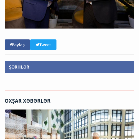
Paylaş
Tweet
ŞƏRHLƏR
OXŞAR XƏBƏRLƏR