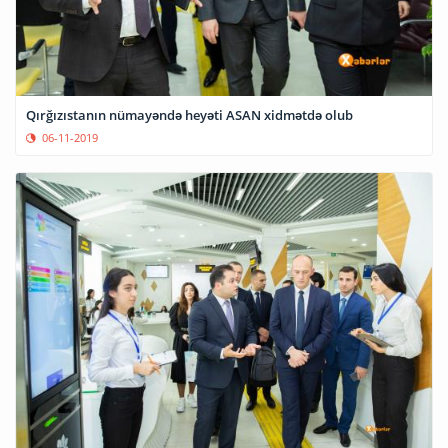
Qırğızıstanın nümayəndə heyəti ASAN xidmətdə olub
06-11-2019