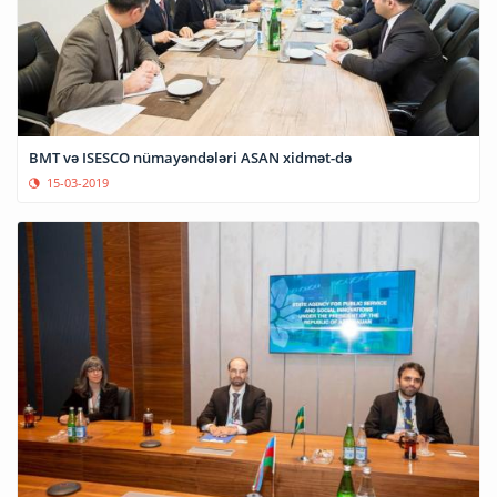
BMT və ISESCO nümayəndələri ASAN xidmət-də
15-03-2019