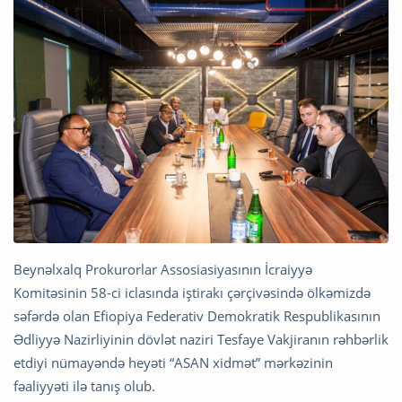
Beynəlxalq Prokurorlar Assosiasiyasının İcraiyyə
Komitəsinin 58-ci iclasında iştirakı çərçivəsində ölkəmizdə
səfərdə olan Efiopiya Federativ Demokratik Respublikasının
Ədliyyə Nazirliyinin dövlət naziri Tesfaye Vakjiranın rəhbərlik
etdiyi nümayəndə heyəti “ASAN xidmət” mərkəzinin
fəaliyyəti ilə tanış olub.