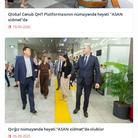
Qlobal Cənub QHT Platformasının nümayəndə heyəti "ASAN
xidmət”də
18-05-2026
Qırğız nümayəndə heyəti “ASAN xidmət”də olublar
05-09-2025