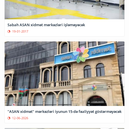
Sabah ASAN xidmət mərkəzləri işləməyəcək
19-01-2017
"ASAN xidmət" mərkəzləri iyunun 15-də fəaliyyət göstərməyəcək
12-06-2026