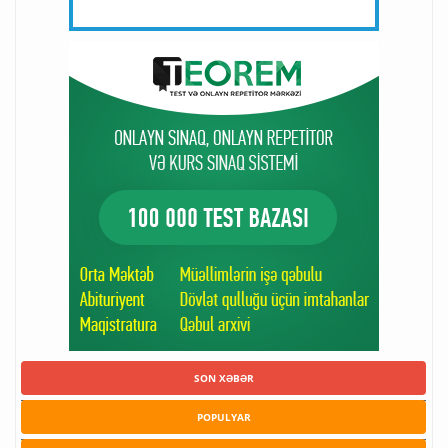
SON XƏBƏR
POPULYAR