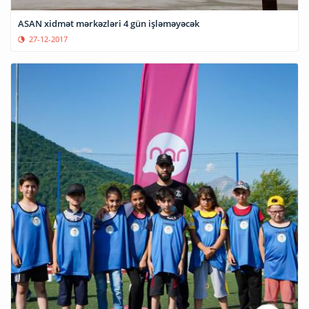
ASAN xidmət mərkəzləri 4 gün işləməyəcək
27-12-2017