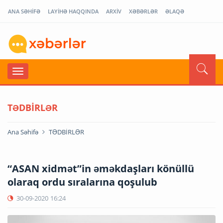
ANA SƏHİFƏ
LAYİHƏ HAQQINDA
ARXİV
XƏBƏRLƏR
ƏLAQƏ
TƏDBİRLƏR
Ana Səhifə
TƏDBİRLƏR
“ASAN xidmət”in əməkdaşları könüllü
olaraq ordu sıralarına qoşulub
30-09-2020
16:24