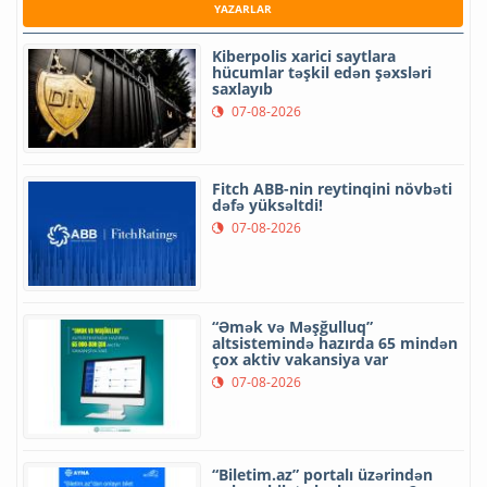
YAZARLAR
Kiberpolis xarici saytlara
hücumlar təşkil edən şəxsləri
saxlayıb
07-08-2026
Fitch ABB-nin reytinqini növbəti
dəfə yüksəltdi!
07-08-2026
“Əmək və Məşğulluq”
altsistemində hazırda 65 mindən
çox aktiv vakansiya var
07-08-2026
“Biletim.az” portalı üzərindən