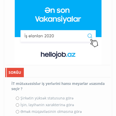
SORĞU
İT mütəxəssislər iş yerlərini hansı meyarlar əsasında
seçir ?
Şirkətin yüksək statusuna görə
İşin, layihənin xarakterinə görə
Əmək müqaviləsinin olmasına görə