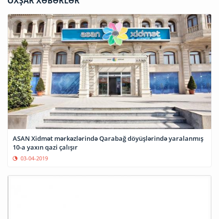
OXŞAR XƏBƏRLƏR
ASAN Xidmət mərkəzlərində Qarabağ döyüşlərində yaralanmış
10-a yaxın qazi çalışır
03-04-2019