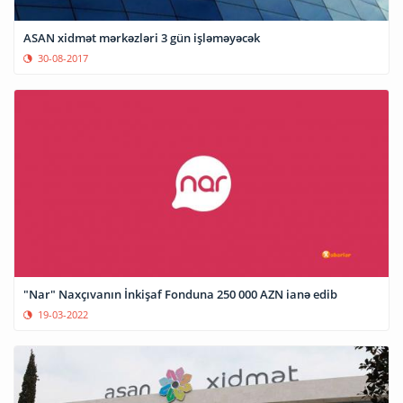
ASAN xidmət mərkəzləri 3 gün işləməyəcək
30-08-2017
"Nar" Naxçıvanın İnkişaf Fonduna 250 000 AZN ianə edib
19-03-2022