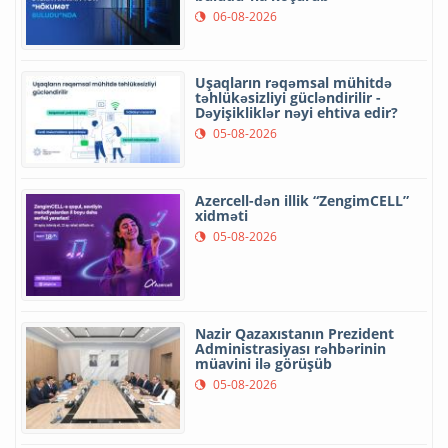
06-08-2026
Uşaqların rəqəmsal mühitdə
təhlükəsizliyi gücləndirilir -
Dəyişikliklər nəyi ehtiva edir?
05-08-2026
Azercell-dən illik “ZengimCELL”
xidməti
05-08-2026
Nazir Qazaxıstanın Prezident
Administrasiyası rəhbərinin
müavini ilə görüşüb
05-08-2026