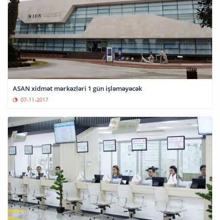
ASAN xidmət mərkəzləri 1 gün işləməyəcək
07-11-2017