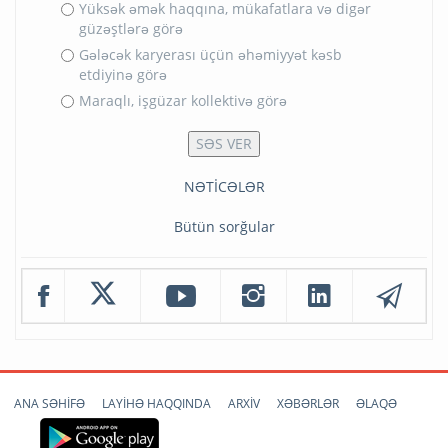
Yüksək əmək haqqına, mükafatlara və digər
güzəştlərə görə
Gələcək karyerası üçün əhəmiyyət kəsb
etdiyinə görə
Maraqlı, işgüzar kollektivə görə
NƏTİCƏLƏR
Bütün sorğular
ANA SƏHİFƏ
LAYİHƏ HAQQINDA
ARXİV
XƏBƏRLƏR
ƏLAQƏ