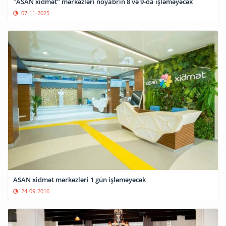
"ASAN xidmət" mərkəzləri noyabrın 8 və 9-da işləməyəcək
07-11-2025
ASAN xidmət mərkəzləri 1 gün işləməyəcək
24-09-2016