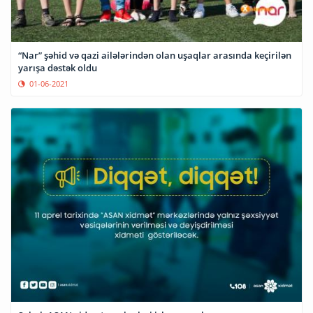
“Nar” şəhid və qazi ailələrindən olan uşaqlar arasında keçirilən
yarışa dəstək oldu
01-06-2021