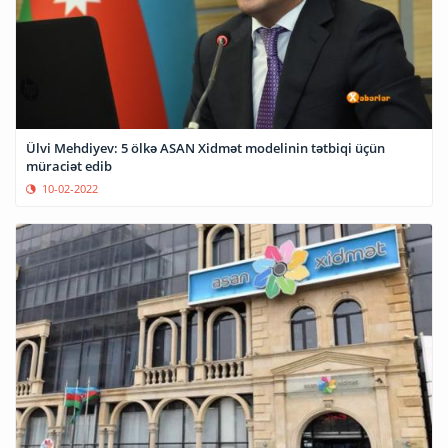
Ülvi Mehdiyev: 5 ölkə ASAN Xidmət modelinin tətbiqi üçün
müraciət edib
10-02-2022