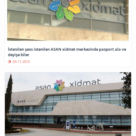
İstənilən şəxs istənilən ASAN xidmət mərkəzində pasport ala və
dəyişə bilər
03-11-2015