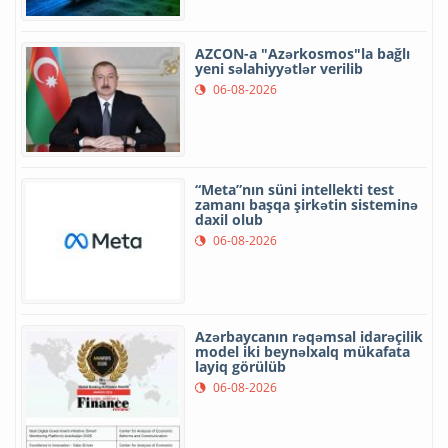
AZCON-a "Azərkosmos"la bağlı
yeni səlahiyyətlər verilib
06-08-2026
“Meta”nın süni intellekti test
zamanı başqa şirkətin sisteminə
daxil olub
06-08-2026
Azərbaycanın rəqəmsal idarəçilik
model iki beynəlxalq mükafata
layiq görülüb
06-08-2026