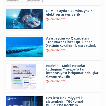
DSMF 7 ayda 135 minə yaxın
elektron arayış verib
06-08-2026
Azərbaycan və Qazaxıstan
Transxəzər Fiber-Optik Kabel
Xəttinin çəkilişini başa çatdırıb
06-08-2026
Nazirlik: “Mobil notariat”
tətbiqinin “mygov”a tam
inteqrasiyası istiqamətində işlər
davam etdirilir
06-08-2026
Beş İcra Hakimiyyəti İT
sistemlərini “Hökumət
buludu”na köçürüb