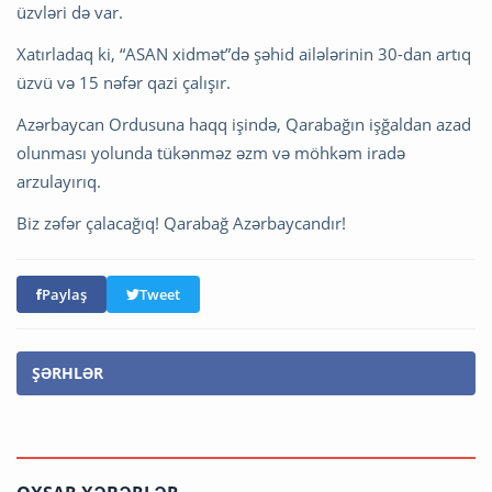
üzvləri də var.
Xatırladaq ki, “ASAN xidmət”də şəhid ailələrinin 30-dan artıq
üzvü və 15 nəfər qazi çalışır.
Azərbaycan Ordusuna haqq işində, Qarabağın işğaldan azad
olunması yolunda tükənməz əzm və möhkəm iradə
arzulayırıq.
Biz zəfər çalacağıq! Qarabağ Azərbaycandır!
Paylaş
Tweet
ŞƏRHLƏR