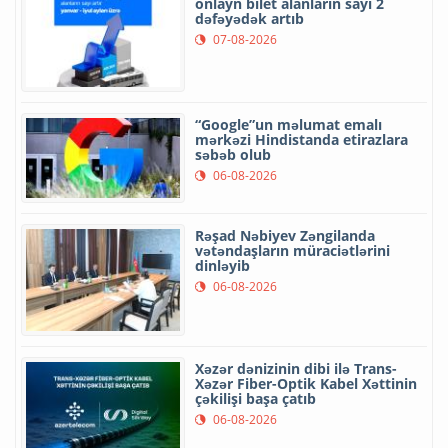
onlayn bilet alanların sayı 2
dəfəyədək artıb
07-08-2026
“Google”un məlumat emalı
mərkəzi Hindistanda etirazlara
səbəb olub
06-08-2026
Rəşad Nəbiyev Zəngilanda
vətəndaşların müraciətlərini
dinləyib
06-08-2026
Xəzər dənizinin dibi ilə Trans-
Xəzər Fiber-Optik Kabel Xəttinin
çəkilişi başa çatıb
06-08-2026