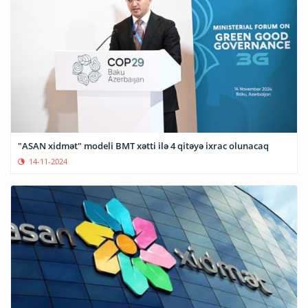
"ASAN xidmət" modeli BMT xətti ilə 4 qitəyə ixrac olunacaq
14-11-2024