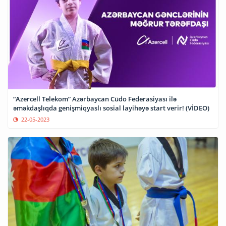
“Azercell Telekom” Azərbaycan Cüdo Federasiyası ilə
əməkdaşlıqda genişmiqyaslı sosial layihəyə start verir! (VİDEO)
22-05-2023