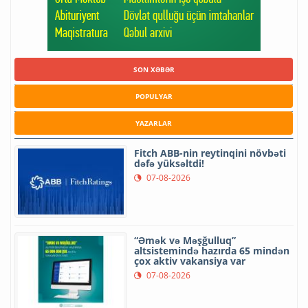
SON XƏBƏR
POPULYAR
YAZARLAR
Fitch ABB-nin reytinqini növbəti
dəfə yüksəltdi!
07-08-2026
“Əmək və Məşğulluq”
altsistemində hazırda 65 mindən
çox aktiv vakansiya var
07-08-2026