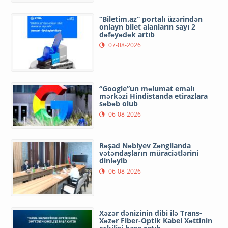
“Biletim.az” portalı üzərindən
onlayn bilet alanların sayı 2
dəfəyədək artıb
07-08-2026
“Google”un məlumat emalı
mərkəzi Hindistanda etirazlara
səbəb olub
06-08-2026
Rəşad Nəbiyev Zəngilanda
vətəndaşların müraciətlərini
dinləyib
06-08-2026
Xəzər dənizinin dibi ilə Trans-
Xəzər Fiber-Optik Kabel Xəttinin