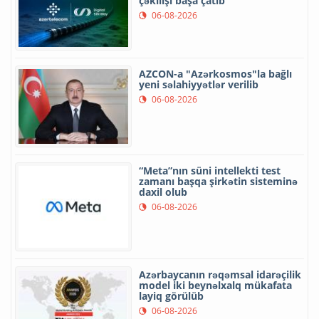
çəkilişi başa çatıb
06-08-2026
AZCON-a "Azərkosmos"la bağlı
yeni səlahiyyətlər verilib
06-08-2026
“Meta”nın süni intellekti test
zamanı başqa şirkətin sisteminə
daxil olub
06-08-2026
Azərbaycanın rəqəmsal idarəçilik
model iki beynəlxalq mükafata
layiq görülüb
06-08-2026