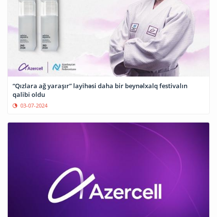
“Qızlara ağ yaraşır” layihəsi daha bir beynəlxalq festivalın
qalibi oldu
03-07-2024