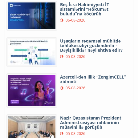
Beş İcra Hakimiyyəti İT
sistemlərini “Hökumət
buludu”na köçürüb
06-08-2026
Uşaqların rəqəmsal mühitdə
təhlükəsizliyi gücləndirilir -
Dəyişikliklər nəyi ehtiva edir?
05-08-2026
Azercell-dən illik “ZengimCELL”
xidməti
05-08-2026
Nazir Qazaxıstanın Prezident
Administrasiyası rəhbərinin
müavini ilə görüşüb
05-08-2026