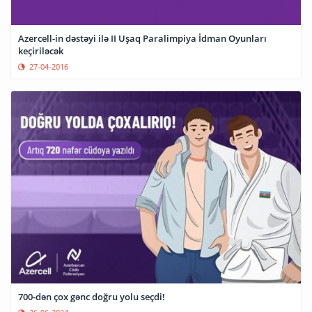
Azercell-in dəstəyi ilə II Uşaq Paralimpiya İdman Oyunları
keçiriləcək
27-04-2016
700-dən çox gənc doğru yolu seçdi!