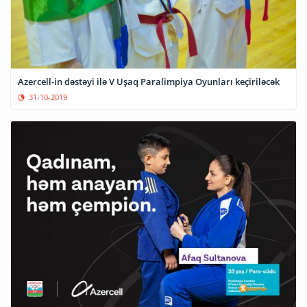
Azercell-in dəstəyi ilə V Uşaq Paralimpiya Oyunları keçiriləcək
31-10-2019