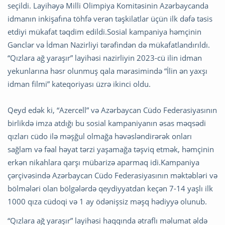
seçildi. Layihəyə Milli Olimpiya Komitəsinin Azərbaycanda
idmanın inkişafına töhfə verən təşkilatlar üçün ilk dəfə təsis
etdiyi mükafat təqdim edildi.Sosial kampaniya həmçinin
Gənclər və İdman Nazirliyi tərəfindən də mükafatlandırıldı.
“Qızlara ağ yaraşır” layihəsi nazirliyin 2023-cü ilin idman
yekunlarına həsr olunmuş qala mərasimində “İlin ən yaxşı
idman filmi” kateqoriyası üzrə ikinci oldu.
Qeyd edək ki, “Azercell” və Azərbaycan Cüdo Federasiyasının
birlikdə imza atdığı bu sosial kampaniyanın əsas məqsədi
qızları cüdo ilə məşğul olmağa həvəsləndirərək onları
sağlam və fəal həyat tərzi yaşamağa təşviq etmək, həmçinin
erkən nikahlara qarşı mübarizə aparmaq idi.Kampaniya
çərçivəsində Azərbaycan Cüdo Federasiyasının məktəbləri və
bölmələri olan bölgələrdə qeydiyyatdan keçən 7-14 yaşlı ilk
1000 qıza cüdoqi və 1 ay ödənişsiz məşq hədiyyə olunub.
“Qızlara ağ yaraşır” layihəsi haqqında ətraflı məlumat əldə