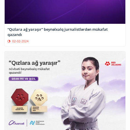
“Qızlara ağ yaraşır” beynəlxalq jurnalistlərdən mükafat
qazandı
02-02-2024