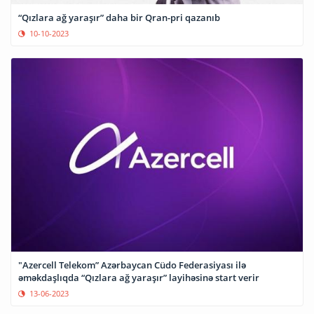
“Qızlara ağ yaraşır” daha bir Qran-pri qazanıb
10-10-2023
"Azercell Telekom” Azərbaycan Cüdo Federasiyası ilə
əməkdaşlıqda “Qızlara ağ yaraşır” layihəsinə start verir
13-06-2023