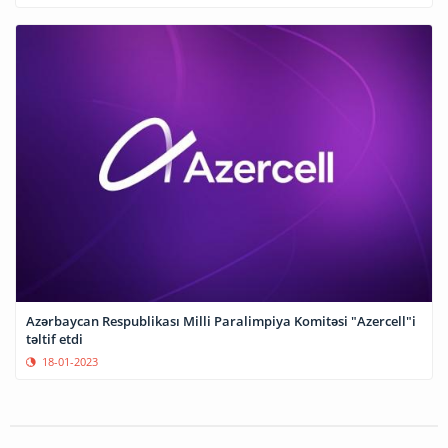
Azərbaycan Respublikası Milli Paralimpiya Komitəsi "Azercell"i
təltif etdi
18-01-2023