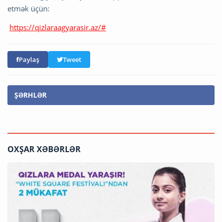
etmək üçün:
https://qizlaraagyarasir.az/#
Paylaş
Tweet
ŞƏRHLƏR
OXŞAR XƏBƏRLƏR