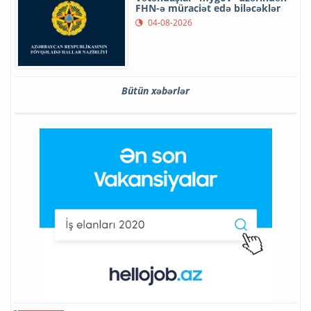
FHN-ə müraciət edə biləcəklər
04-08-2026
Bütün xəbərlər