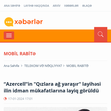
ANA SƏHİFƏ
LAYİHƏ HAQQINDA
ARXİV
XƏBƏRLƏR
ƏLAQƏ
MOBİL RABİTƏ
Ana Səhifə
TELEKOM VƏ NƏQLİYYAT
MOBİL RABİTƏ
“Azercell”in "Qızlara ağ yaraşır" layihəsi
ilin idman mükafatlarına layiq görüldü
17-01-2024
17:01