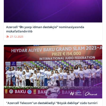
Azercell “Ən yaxşı idman dəstəkçisi” nominasiyasında
mükafatlandırılıb
27-12-2025
"Azercell Telecom"un dəstəklədiyi “Böyük dəbilqə” cüdo turniri