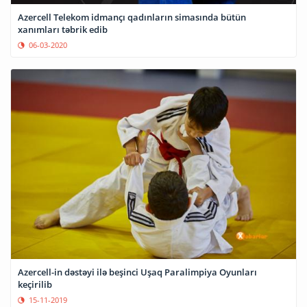
Azercell Telekom idmançı qadınların simasında bütün
xanımları təbrik edib
06-03-2020
Azercell-in dəstəyi ilə beşinci Uşaq Paralimpiya Oyunları
keçirilib
15-11-2019