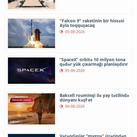
"Falcon 9" raketinin bir hissəsi
Ayla toqquşacaq
05-08-2026
“SpaceX” orbitə 10 milyon tona
qədər yük çıxarmağı planlaşdırır
05-08-2026
Bakcell rouminqi ilə yay tətilində
dünyanı kəşf et
04-08-2026
Vətəndaşlar “mygov” üzərindən