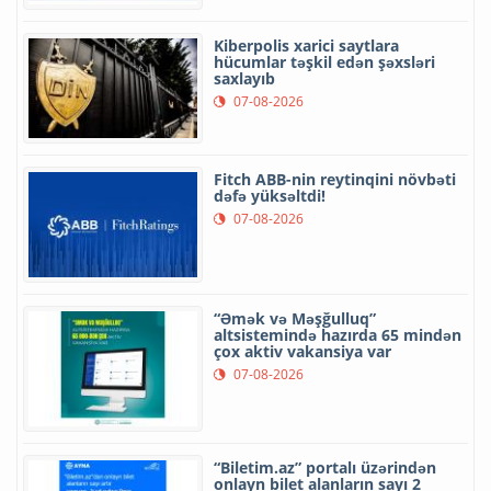
Kiberpolis xarici saytlara
hücumlar təşkil edən şəxsləri
saxlayıb
07-08-2026
Fitch ABB-nin reytinqini növbəti
dəfə yüksəltdi!
07-08-2026
“Əmək və Məşğulluq”
altsistemində hazırda 65 mindən
çox aktiv vakansiya var
07-08-2026
“Biletim.az” portalı üzərindən
onlayn bilet alanların sayı 2