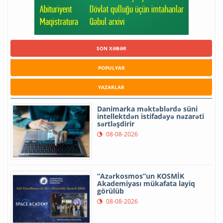
SON XƏBƏR
POPULYAR
YAZARLAR
Danimarka məktəblərdə süni
intellektdən istifadəyə nəzarəti
sərtləşdirir
08-08-2026
“Azərkosmos”un KOSMİK
Akademiyası mükafata layiq
görülüb
08-08-2026