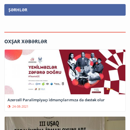
ŞƏRHLƏR
OXŞAR XƏBƏRLƏR
Azercell Paralimpiyaçı idmançılarımıza da dəstək olur
24-08-2021