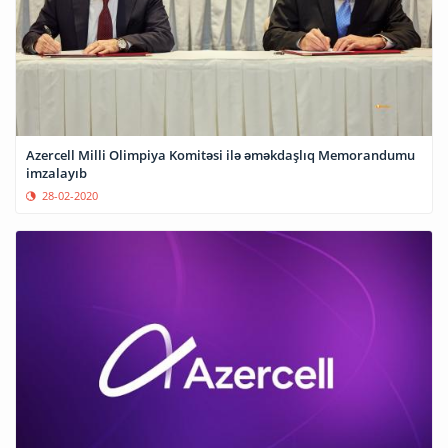
Azercell Milli Olimpiya Komitəsi ilə əməkdaşlıq Memorandumu
imzalayıb
28-02-2020