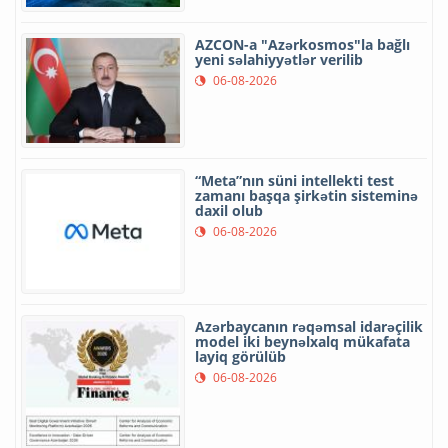
AZCON-a "Azərkosmos"la bağlı
yeni səlahiyyətlər verilib
06-08-2026
“Meta”nın süni intellekti test
zamanı başqa şirkətin sisteminə
daxil olub
06-08-2026
Azərbaycanın rəqəmsal idarəçilik
model iki beynəlxalq mükafata
layiq görülüb
06-08-2026