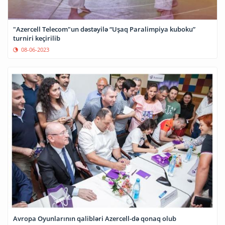
"Azercell Telecom"un dəstəyilə “Uşaq Paralimpiya kuboku”
turniri keçirilib
08-06-2023
Avropa Oyunlarının qalibləri Azercell-də qonaq olub