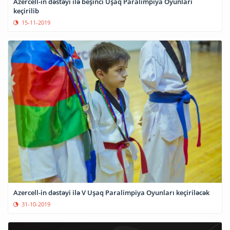
Azercell-in dəstəyi ilə beşinci Uşaq Paralimpiya Oyunları
keçirilib
15-11-2019
Azercell-in dəstəyi ilə V Uşaq Paralimpiya Oyunları keçiriləcək
31-10-2019