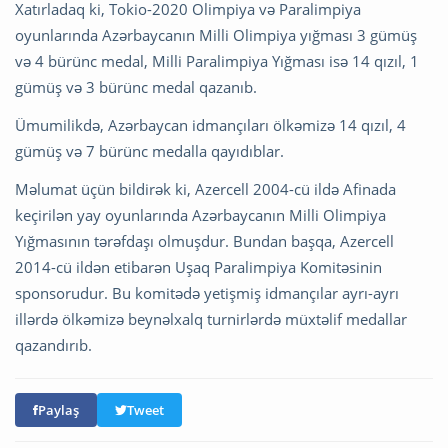
Xatırladaq ki, Tokio-2020 Olimpiya və Paralimpiya
oyunlarında Azərbaycanın Milli Olimpiya yığması 3 gümüş
və 4 bürünc medal, Milli Paralimpiya Yığması isə 14 qızıl, 1
gümüş və 3 bürünc medal qazanıb.
Ümumilikdə, Azərbaycan idmançıları ölkəmizə 14 qızıl, 4
gümüş və 7 bürünc medalla qayıdıblar.
Məlumat üçün bildirək ki, Azercell 2004-cü ildə Afinada
keçirilən yay oyunlarında Azərbaycanın Milli Olimpiya
Yığmasının tərəfdaşı olmuşdur. Bundan başqa, Azercell
2014-cü ildən etibarən Uşaq Paralimpiya Komitəsinin
sponsorudur. Bu komitədə yetişmiş idmançılar ayrı-ayrı
illərdə ölkəmizə beynəlxalq turnirlərdə müxtəlif medallar
qazandırıb.
Paylaş
Tweet