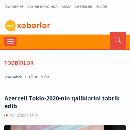
ANA SƏHİFƏ
LAYİHƏ HAQQINDA
ARXİV
XƏBƏRLƏR
ƏLAQƏ
TƏDBİRLƏR
Ana Səhifə
TƏDBİRLƏR
Azercell Tokio-2020-nin qaliblərini təbrik
edib
13-10-2021
13:49