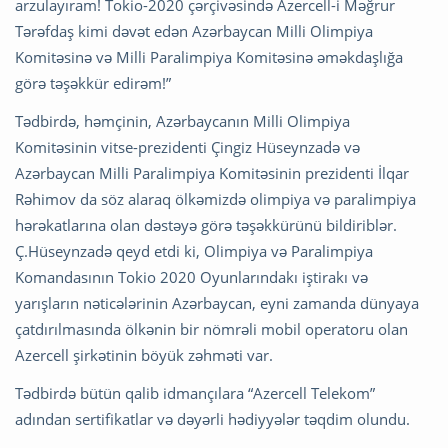
arzulayıram! Tokio-2020 çərçivəsində Azercell-i Məğrur
Tərəfdaş kimi dəvət edən Azərbaycan Milli Olimpiya
Komitəsinə və Milli Paralimpiya Komitəsinə əməkdaşlığa
görə təşəkkür edirəm!”
Tədbirdə, həmçinin, Azərbaycanın Milli Olimpiya
Komitəsinin vitse-prezidenti Çingiz Hüseynzadə və
Azərbaycan Milli Paralimpiya Komitəsinin prezidenti İlqar
Rəhimov da söz alaraq ölkəmizdə olimpiya və paralimpiya
hərəkatlarına olan dəstəyə görə təşəkkürünü bildiriblər.
Ç.Hüseynzadə qeyd etdi ki, Olimpiya və Paralimpiya
Komandasının Tokio 2020 Oyunlarındakı iştirakı və
yarışların nəticələrinin Azərbaycan, eyni zamanda dünyaya
çatdırılmasında ölkənin bir nömrəli mobil operatoru olan
Azercell şirkətinin böyük zəhməti var.
Tədbirdə bütün qalib idmançılara “Azercell Telekom”
adından sertifikatlar və dəyərli hədiyyələr təqdim olundu.