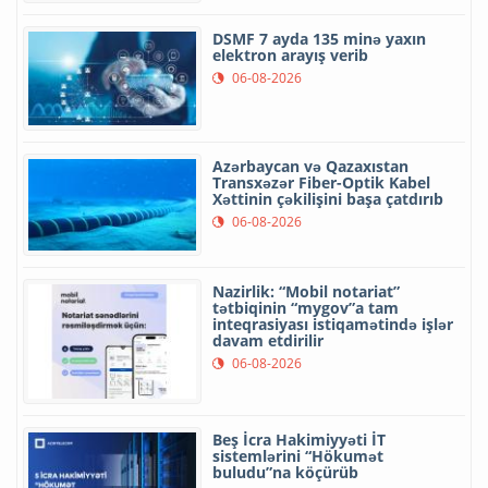
DSMF 7 ayda 135 minə yaxın
elektron arayış verib
06-08-2026
Azərbaycan və Qazaxıstan
Transxəzər Fiber-Optik Kabel
Xəttinin çəkilişini başa çatdırıb
06-08-2026
Nazirlik: “Mobil notariat”
tətbiqinin “mygov”a tam
inteqrasiyası istiqamətində işlər
davam etdirilir
06-08-2026
Beş İcra Hakimiyyəti İT
sistemlərini “Hökumət
buludu”na köçürüb