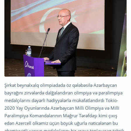
Şirkət beynəlxalq olimpiadada öz qələbəsilə Azərbaycan
bayrağını zirvələrdə dalğalandıran olimpiya və paralimpiya
medalçılarını dəyərli hədiyyələrlə mükafatlandırdı Tokio-
2020 Yay Oyunlarında Azərbaycan Milli Olimpiya və Milli
Paralimpiya Komandalarının Məğrur Tərəfdaşı kimi çıxış
edən Azercell ölkəmiz üçün böyük uğurla nəticələnən bu
əhəmiyyətli yarışın medalçılarını bir araya toplayaraq təbrik