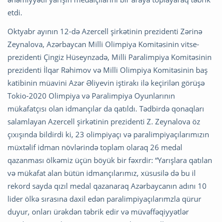
etdi.
Oktyabr ayının 12-də Azercell şirkətinin prezidenti Zərinə
Zeynalova, Azərbaycan Milli Olimpiya Komitəsinin vitse-
prezidenti Çingiz Hüseynzadə, Milli Paralimpiya Komitəsinin
prezidenti İlqar Rəhimov və Milli Olimpiya Komitəsinin baş
katibinin müavini Azər Əliyevin iştirakı ilə keçirilən görüşə
Tokio-2020 Olimpiya və Paralimpiya Oyunlarının
mükafatçısı olan idmançılar da qatıldı. Tədbirdə qonaqları
salamlayan Azercell şirkətinin prezidenti Z. Zeynalova öz
çıxışında bildirdi ki, 23 olimpiyaçı və paralimpiyaçılarımızın
müxtəlif idman növlərində toplam olaraq 26 medal
qazanması ölkəmiz üçün böyük bir fəxrdir: “Yarışlara qatılan
və mükafat alan bütün idmançılarımız, xüsusilə də bu il
rekord sayda qızıl medal qazanaraq Azərbaycanın adını 10
lider ölkə sırasına daxil edən paralimpiyaçılarımzla qürur
duyur, onları ürəkdən təbrik edir və müvəffəqiyyətlər