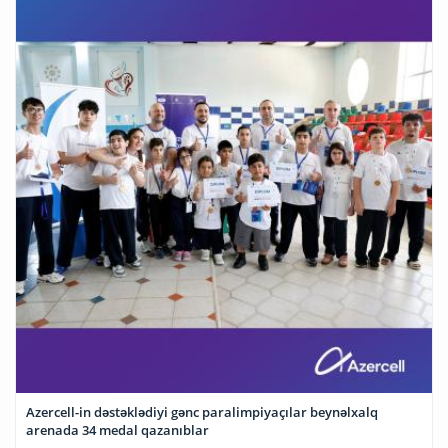
Azercell-in dəstəklədiyi gənc paralimpiyaçılar beynəlxalq
arenada 34 medal qazanıblar