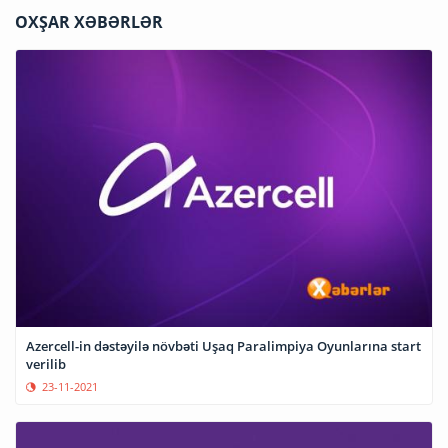
OXŞAR XƏBƏRLƏR
Azercell-in dəstəyilə növbəti Uşaq Paralimpiya Oyunlarına start
verilib
23-11-2021