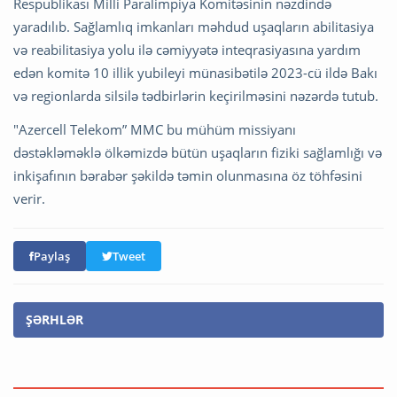
Respublikası Milli Paralimpiya Komitəsinin nəzdində
yaradılıb. Sağlamlıq imkanları məhdud uşaqların abilitasiya
və reabilitasiya yolu ilə cəmiyyətə inteqrasiyasına yardım
edən komitə 10 illik yubileyi münasibətilə 2023-cü ildə Bakı
və regionlarda silsilə tədbirlərin keçirilməsini nəzərdə tutub.
"Azercell Telekom” MMC bu mühüm missiyanı
dəstəkləməklə ölkəmizdə bütün uşaqların fiziki sağlamlığı və
inkişafının bərabər şəkildə təmin olunmasına öz töhfəsini
verir.
Paylaş
Tweet
ŞƏRHLƏR