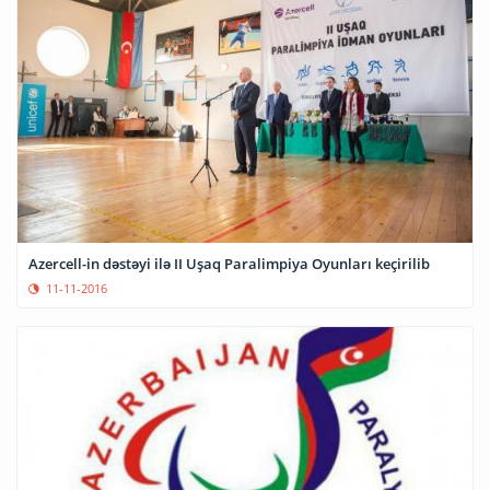
Azercell-in dəstəyi ilə II Uşaq Paralimpiya Oyunları keçirilib
11-11-2016