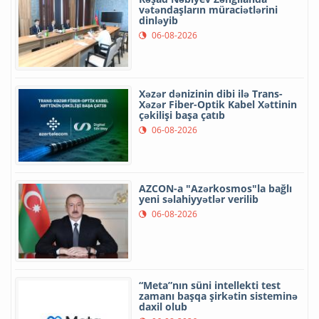
vətəndaşların müraciətlərini
dinləyib
06-08-2026
Xəzər dənizinin dibi ilə Trans-
Xəzər Fiber-Optik Kabel Xəttinin
çəkilişi başa çatıb
06-08-2026
AZCON-a "Azərkosmos"la bağlı
yeni səlahiyyətlər verilib
06-08-2026
“Meta”nın süni intellekti test
zamanı başqa şirkətin sisteminə
daxil olub