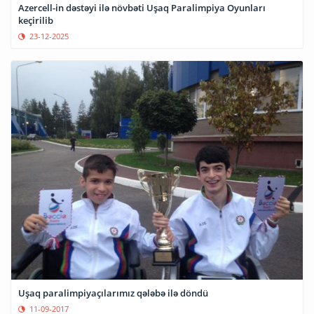
Azercell-in dəstəyi ilə növbəti Uşaq Paralimpiya Oyunları
keçirilib
23-12-2025
Uşaq paralimpiyaçılarımız qələbə ilə döndü
11-09-2017