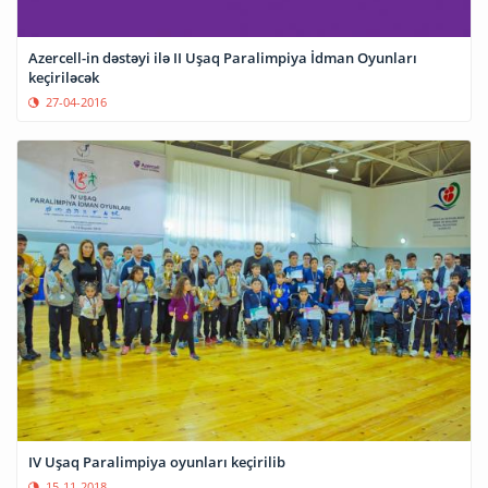
Azercell-in dəstəyi ilə II Uşaq Paralimpiya İdman Oyunları
keçiriləcək
27-04-2016
IV Uşaq Paralimpiya oyunları keçirilib
15-11-2018