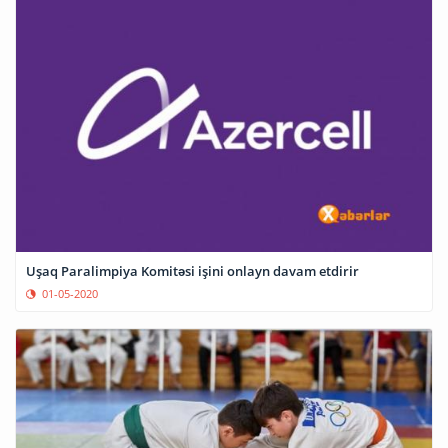
Uşaq Paralimpiya Komitəsi işini onlayn davam etdirir
01-05-2020