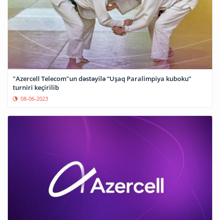
"Azercell Telecom"un dəstəyilə “Uşaq Paralimpiya kuboku”
turniri keçirilib
08-06-2023