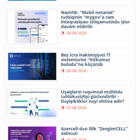
Nazirlik: “Mobil notariat”
tətbiqinin “mygov”a tam
inteqrasiyası istiqamətində işlər
davam etdirilir
06-08-2026
Beş İcra Hakimiyyəti İT
sistemlərini “Hökumət
buludu”na köçürüb
06-08-2026
Uşaqların rəqəmsal mühitdə
təhlükəsizliyi gücləndirilir -
Dəyişikliklər nəyi ehtiva edir?
05-08-2026
Azercell-dən illik “ZengimCELL”
xidməti
05-08-2026