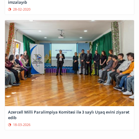
imzalayıb
28-02-2020
Azercell Milli Paralimpiya Komitəsi ilə 3 saylı Uşaq evini ziyarət
edib
18-03-2026