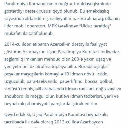
Paralimpiya Komandasının məğrur tərəfdaşı qismində
göstərdiyi dəstək xüsusi qeyd olunub. Bu əməkdaşlıq
sayəsində əldə edilmiş nailiyyətlər nəzərə alınaraq, ölkənin
lider mobil operatoru MPK tərəfindən “Ulduz tərəfdaş”
mükafatı ilə təltif olunub.
2014-cü ildən etibarən Azercell-in dəstəyilə fəaliyyət
göstərən Azərbaycan Uşaq Paralimpiya Komitəsi indiyədək
sağlamlıq imkanları məhdud olan 200-ə yaxın uşaq və
yeniyetməni öz ətrafına toplaya bilib. Burada uşaqlar
peşəkar məşqçilərin köməyilə 10 idman növü - cüdo,
üzgüçülük, para-taekvando, pauerliftinq, boccia, qolbol,
stolüstü tennis, əlil arabasında idman rəqsləri, dağ xizəyi və
snoubord ilə məşğul olur, kütləvi idman tədbirləri, yerli və
beynəlxalq əhəmiyyətli yarışlarda iştirak edirlər.
Qeyd edək ki, Uşaq Paralimpiya Komitəsi beynəlxalq
təcrübədə ilk dəfə olaraq 2013-cü ildə Azərbaycan