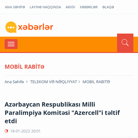
ANA SƏHİFƏ
LAYİHƏ HAQQINDA
ARXİV
XƏBƏRLƏR
ƏLAQƏ
MOBİL RABİTƏ
Ana Səhifə
TELEKOM VƏ NƏQLİYYAT
MOBİL RABİTƏ
Azərbaycan Respublikası Milli
Paralimpiya Komitəsi "Azercell"i təltif
etdi
18-01-2023
20:01