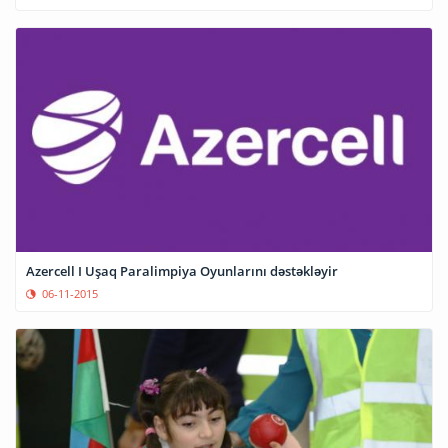
Azercell I Uşaq Paralimpiya Oyunlarını dəstəkləyir
06-11-2015