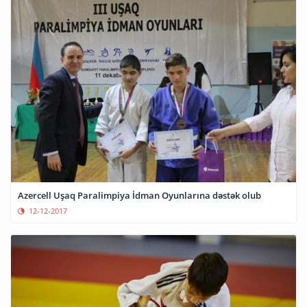
Azercell Uşaq Paralimpiya İdman Oyunlarına dəstək olub
12-12-2017