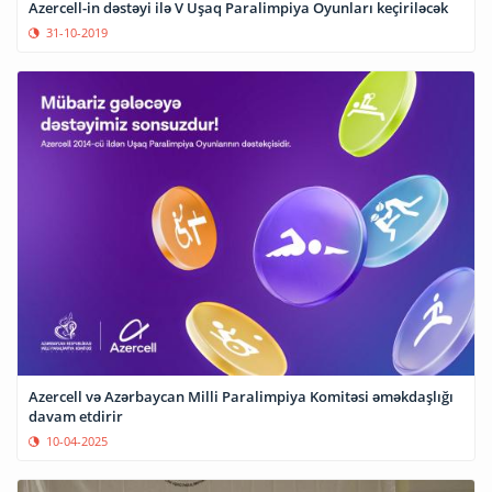
Azercell-in dəstəyi ilə V Uşaq Paralimpiya Oyunları keçiriləcək
31-10-2019
Azercell və Azərbaycan Milli Paralimpiya Komitəsi əməkdaşlığı
davam etdirir
10-04-2025