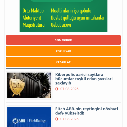
SON XƏBƏR
POPULYAR
YAZARLAR
Kiberpolis xarici saytlara
hücumlar təşkil edən şəxsləri
saxlayıb
07-08-2026
Fitch ABB-nin reytinqini növbəti
dəfə yüksəltdi!
07-08-2026