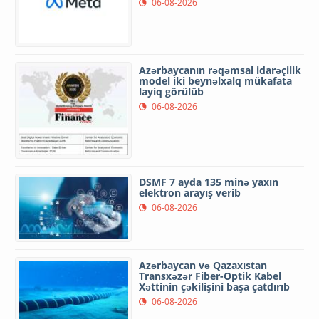
06-08-2026
Azərbaycanın rəqəmsal idarəçilik
model iki beynəlxalq mükafata
layiq görülüb
06-08-2026
DSMF 7 ayda 135 minə yaxın
elektron arayış verib
06-08-2026
Azərbaycan və Qazaxıstan
Transxəzər Fiber-Optik Kabel
Xəttinin çəkilişini başa çatdırıb
06-08-2026