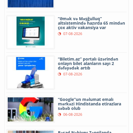
“Əmək və Məşğulluq”
altsistemində hazırda 65 mindən
çox aktiv vakansiya var
07-08-2026
“Biletim.az” portalı üzərindən
onlayn bilet alanların sayı 2
dəfəyədək artıb
07-08-2026
“Google”un məlumat emalı
mərkəzi Hindistanda etirazlara
səbəb olub
06-08-2026
Rəşad Nəbiyev Zəngilanda