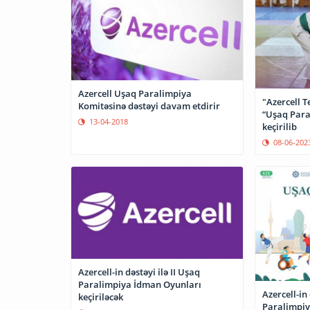
Azercell Uşaq Paralimpiya
"Azercell T
Komitəsinə dəstəyi davam etdirir
“Uşaq Para
13-04-2018
keçirilib
08-06-202
Azercell-in dəstəyi ilə II Uşaq
Paralimpiya İdman Oyunları
Azercell-in
keçiriləcək
Paralimpiy