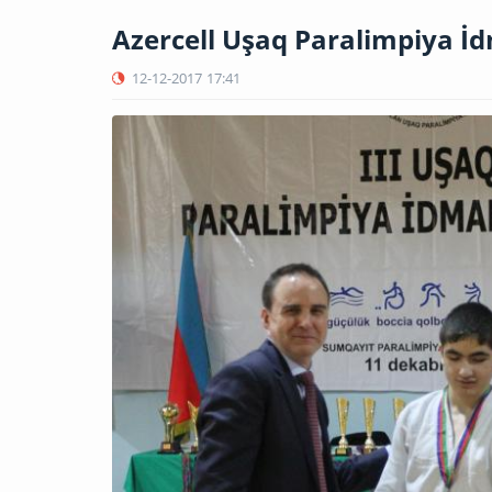
Azercell Uşaq Paralimpiya İ
12-12-2017
17:41