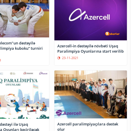
elecom"un dəstəyilə
Azercell-in dəstəyilə növbəti Uşaq
limpiya kuboku” turniri
Paralimpiya Oyunlarına start verilib
23-11-2021
3
Azercell paralimpiyaçılara dəstək
 dəstəyi ilə Uşaq
olur
a Oyunları keçiriləcək