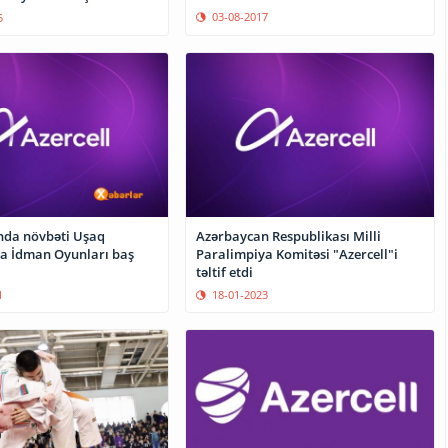
03-08-2017
5
nda növbəti Uşaq
Azərbaycan Respublikası Milli
a İdman Oyunları baş
Paralimpiya Komitəsi "Azercell"i
təltif etdi
1
18-01-2023