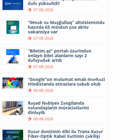
dəfə yüksəltdi!
07-08-2026
“Əmək və Məşğulluq” altsistemində
hazırda 65 mindən çox aktiv
vakansiya var
07-08-2026
“Biletim.az” portalı üzərindən
onlayn bilet alanların sayı 2
dəfəyədək artıb
07-08-2026
“Google”un məlumat emalı mərkəzi
Hindistanda etirazlara səbəb olub
06-08-2026
Rəşad Nəbiyev Zəngilanda
vətəndaşların müraciətlərini
dinləyib
06-08-2026
Xəzər dənizinin dibi ilə Trans-Xəzər
Fiber-Optik Kabel Xəttinin çəkilişi