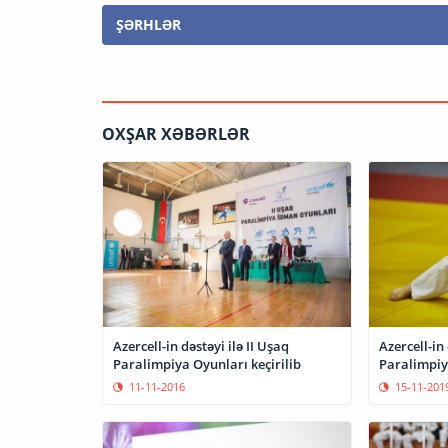
ŞƏRHLƏR
OXŞAR XƏBƏRLƏR
Azercell-in dəstəyi ilə II Uşaq
Azercell-in
Paralimpiya Oyunları keçirilib
Paralimpiya
11-11-2016
15-11-201