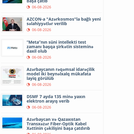
başa çatıb
06-08-2026
AZCON-a "Azərkosmos"la bağlı yeni
səlahiyyətlər verilib
06-08-2026
“Meta”nın süni intellekti test
zamanı başqa şirkətin sisteminə
daxil olub
06-08-2026
Azərbaycanın rəqəmsal idarəçilik
model iki beynəlxalq mükafata
layiq görülüb
06-08-2026
DSMF 7 ayda 135 minə yaxın
elektron arayış verib
06-08-2026
Azərbaycan və Qazaxıstan
Transxəzər Fiber-Optik Kabel
Xəttinin çəkilişini başa çatdırıb