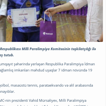
spublikası Milli Paralimpiya Komitəsinin təşkilatçılığı ilə
aş tutub.
Sumqayıt şəhərində yerləşən Respublika Paralimpiya İdman
sağlamlıq imkanları məhdud uşaqlar 7 idman növündə 19
olbol, masaüstü tennis, parataekvando və əlil arabasında
sınayıblar.
C-nin prezidenti Vahid Mürsəliyev, Milli Paralimpiya