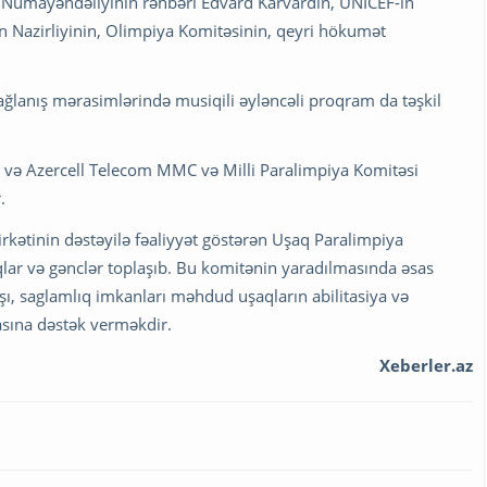
 Nümayəndəliyinin rəhbəri Edvard Karvardin, UNİCEF-in
an Nazirliyinin, Olimpiya Komitəsinin, qeyri hökumət
ağlanış mərasimlərində musiqili əyləncəli proqram da təşkil
ar və Azercell Telecom MMC və Milli Paralimpiya Komitəsi
.
irkətinin dəstəyilə fəaliyyət göstərən Uşaq Paralimpiya
lar və gənclər toplaşıb. Bu komitənin yaradılmasında əsas
şı, saglamlıq imkanları məhdud uşaqların abilitasiya və
masına dəstək verməkdir.
Xeberler.az