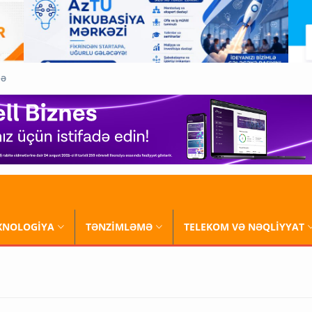
QƏ
XNOLOGİYA
TƏNZİMLƏMƏ
TELEKOM VƏ NƏQLİYYAT