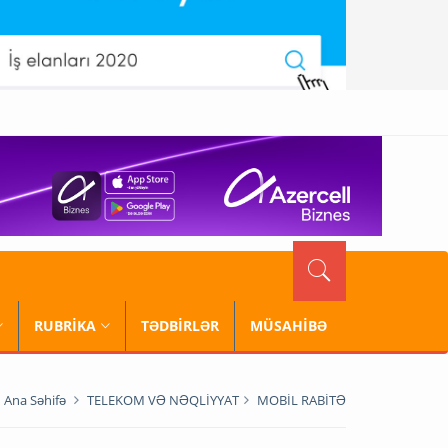
RUBRİKA
TƏDBİRLƏR
MÜSAHİBƏ
Ana Səhifə
TELEKOM VƏ NƏQLİYYAT
MOBİL RABİTƏ