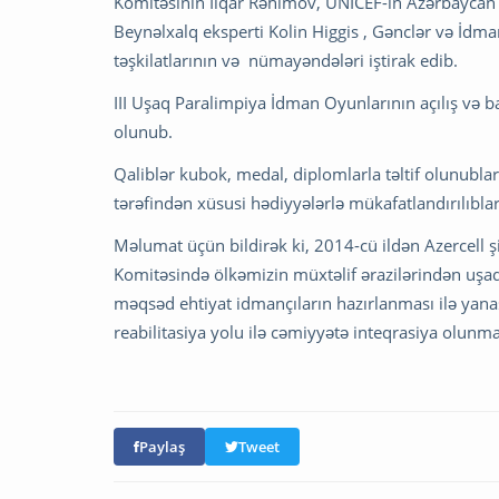
Komitəsinin İlqar Rəhimov, UNİCEF-in Azərbaycan
Beynəlxalq eksperti Kolin Higgis , Gənclər və İdm
təşkilatlarının və nümayəndələri iştirak edib.
III Uşaq Paralimpiya İdman Oyunlarının açılış və b
olunub.
Qaliblər kubok, medal, diplomlarla təltif olunubl
tərəfindən xüsusi hədiyyələrlə mükafatlandırılıblar
Məlumat üçün bildirək ki, 2014-cü ildən Azercell ş
Komitəsində ölkəmizin müxtəlif ərazilərindən uşaq
məqsəd ehtiyat idmançıların hazırlanması ilə yana
reabilitasiya yolu ilə cəmiyyətə inteqrasiya olun
Paylaş
Tweet