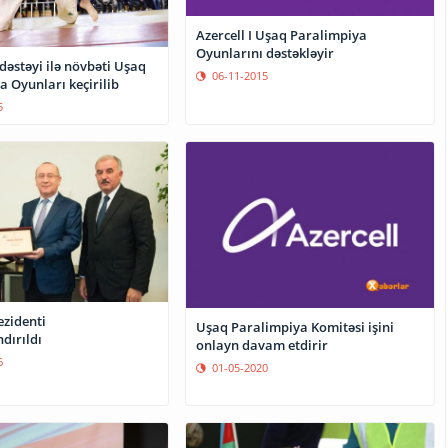
Azercell I Uşaq Paralimpiya
Oyunlarını dəstəkləyir
 dəstəyi ilə növbəti Uşaq
06-11-2015
 Oyunları keçirilib
5
ezidenti
Uşaq Paralimpiya Komitəsi işini
dırıldı
onlayn davam etdirir
6
01-05-2020