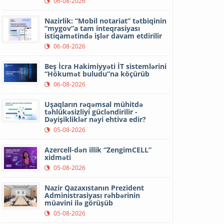
06-08-2026
Nazirlik: “Mobil notariat” tətbiqinin
“mygov”a tam inteqrasiyası
istiqamətində işlər davam etdirilir
06-08-2026
Beş İcra Hakimiyyəti İT sistemlərini
“Hökumət buludu”na köçürüb
06-08-2026
Uşaqların rəqəmsal mühitdə
təhlükəsizliyi gücləndirilir -
Dəyişikliklər nəyi ehtiva edir?
05-08-2026
Azercell-dən illik “ZengimCELL”
xidməti
05-08-2026
Nazir Qazaxıstanın Prezident
Administrasiyası rəhbərinin
müavini ilə görüşüb
05-08-2026