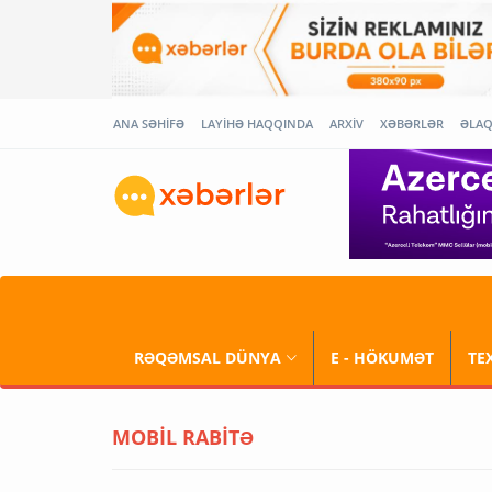
ANA SƏHİFƏ
LAYİHƏ HAQQINDA
ARXİV
XƏBƏRLƏR
ƏLA
RƏQƏMSAL DÜNYA
E - HÖKUMƏT
TE
MOBİL RABİTƏ