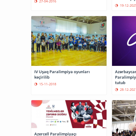
27-04-2016
19-12-202
IV Uşaq Paralimpiya oyunları
Azərbayca
keçirilib
Paralimpiy
tutub
15-11-2018
28-12-202
Azercell Paralimpiyaçı