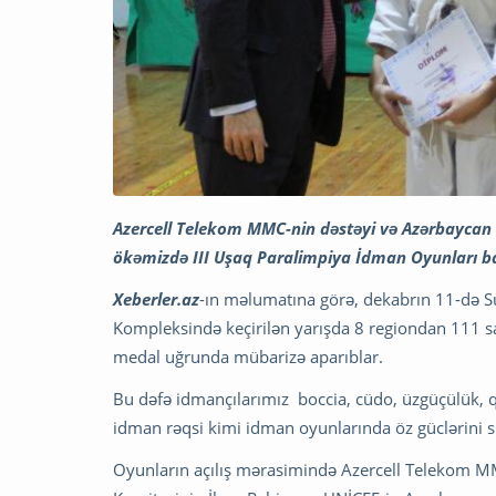
Azercell Telekom MMC-nin dəstəyi və Azərbaycan Re
ökəmizdə III Uşaq Paralimpiya İdman Oyunları b
Xeberler.az
-ın məlumatına görə, dekabrın 11-də 
Kompleksində keçirilən yarışda 8 regiondan 111 
medal uğrunda mübarizə aparıblar.
Bu dəfə idmançılarımız boccia, cüdo, üzgüçülük, q
idman rəqsi kimi idman oyunlarında öz güclərini 
Oyunların açılış mərasimində Azercell Telekom MM