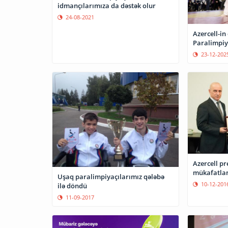
idmançılarımıza da dəstək olur
24-08-2021
Azercell-in
Paralimpiya
23-12-202
Azercell pr
mükafatlan
Uşaq paralimpiyaçılarımız qələbə
10-12-201
ilə döndü
11-09-2017