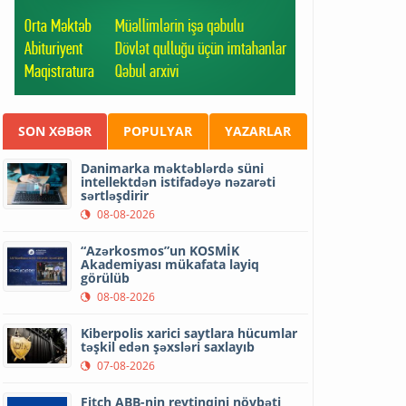
SON XƏBƏR
POPULYAR
YAZARLAR
Danimarka məktəblərdə süni
intellektdən istifadəyə nəzarəti
sərtləşdirir
08-08-2026
“Azərkosmos”un KOSMİK
Akademiyası mükafata layiq
görülüb
08-08-2026
Kiberpolis xarici saytlara hücumlar
təşkil edən şəxsləri saxlayıb
07-08-2026
Fitch ABB-nin reytinqini növbəti