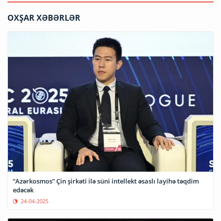
OXŞAR XƏBƏRLƏR
“Azərkosmos” Çin şirkəti ilə süni intellekt əsaslı layihə təqdim
edəcək
24-04-2025