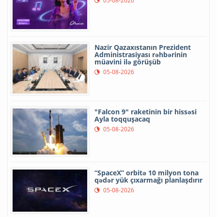
05-08-2026
Nazir Qazaxıstanın Prezident
Administrasiyası rəhbərinin
müavini ilə görüşüb
05-08-2026
"Falcon 9" raketinin bir hissəsi
Ayla toqquşacaq
05-08-2026
“SpaceX” orbitə 10 milyon tona
qədər yük çıxarmağı planlaşdırır
05-08-2026