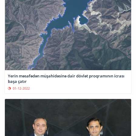
Yerin məsafədən müşahidəsinə dair dövlət proqramının icrası
başa çatır
01-12-2022