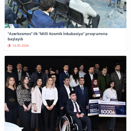
“Azərkosmos” ilk “Milli Kosmik İnkubasiya” proqramına
başlayıb
14-05-2026