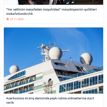
“Yer səthinin məsafədən müşahidəsi” müsabiqəsinin qalibləri
mükafatlandırılıb
27-11-2024
Azərkosmos Aralıq dənizində peyk rabitə xidmətlərinə start
verib