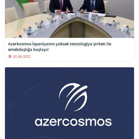
Azərkosmos İspaniyanın yüksək texnologiya şirkəti ilə
əməkdaşlığa başlayır
02-06-2022