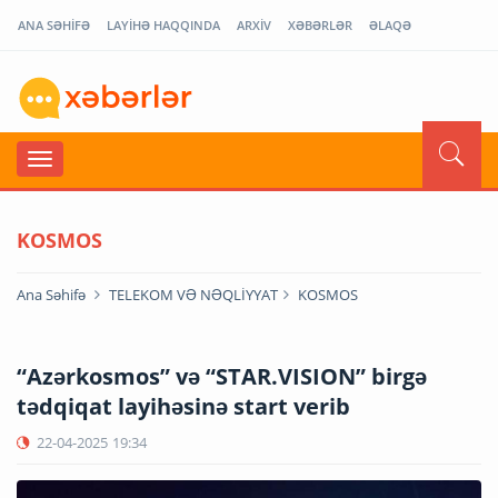
ANA SƏHİFƏ
LAYİHƏ HAQQINDA
ARXİV
XƏBƏRLƏR
ƏLAQƏ
KOSMOS
Ana Səhifə
TELEKOM VƏ NƏQLİYYAT
KOSMOS
“Azərkosmos” və “STAR.VISION” birgə
tədqiqat layihəsinə start verib
22-04-2025
19:34