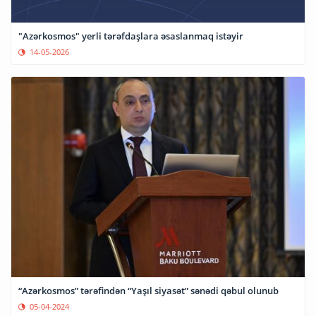
"Azərkosmos" yerli tərəfdaşlara əsaslanmaq istəyir
14-05-2026
“Azərkosmos” tərəfindən “Yaşıl siyasət” sənədi qəbul olunub
05-04-2024