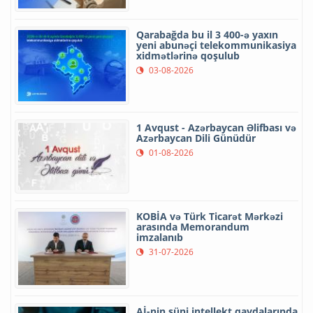
Qarabağda bu il 3 400-ə yaxın
yeni abunəçi telekommunikasiya
xidmətlərinə qoşulub
03-08-2026
1 Avqust - Azərbaycan Əlifbası və
Azərbaycan Dili Günüdür
01-08-2026
KOBİA və Türk Ticarət Mərkəzi
arasında Memorandum
imzalanıb
31-07-2026
Aİ-nin süni intellekt qaydalarında