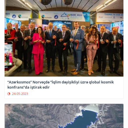
“Azərkosmos” Norveçdə “İqlim dəyişikliyi üzrə qlobal kosmik
konfrans”da iştirak edir
24-05-2023