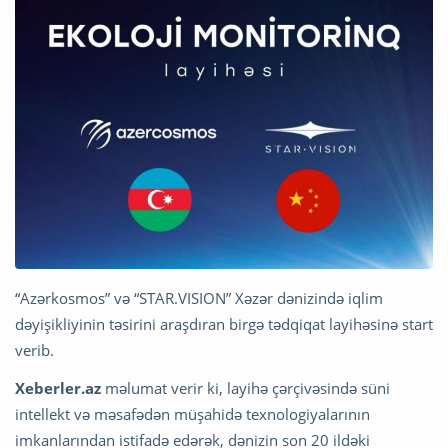
“Azərkosmos” və “STAR.VISION” Xəzər dənizində iqlim
dəyişikliyinin təsirini araşdıran birgə tədqiqat layihəsinə start
verib.
Xeberler.az
məlumat verir ki, layihə çərçivəsində süni
intellekt və məsafədən müşahidə texnologiyalarının
imkanlarından istifadə edərək, dənizin son 20 ildəki