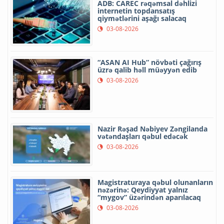
ADB: CAREC rəqəmsal dəhlizi
internetin topdansatış
qiymətlərini aşağı salacaq
03-08-2026
“ASAN AI Hub” növbəti çağırış
üzrə qalib həll müəyyən edib
03-08-2026
Nazir Rəşad Nəbiyev Zəngilanda
vətəndaşları qəbul edəcək
03-08-2026
Magistraturaya qəbul olunanların
nəzərinə: Qeydiyyat yalnız
“mygov” üzərindən aparılacaq
03-08-2026