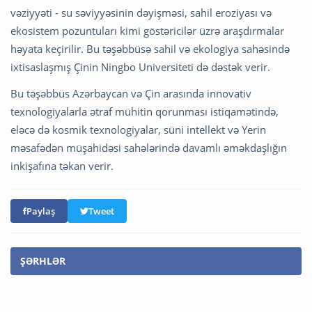
vəziyyəti - su səviyyəsinin dəyişməsi, sahil eroziyası və
ekosistem pozuntuları kimi göstəricilər üzrə araşdırmalar
həyata keçirilir. Bu təşəbbüsə sahil və ekologiya sahəsində
ixtisaslaşmış Çinin Ningbo Universiteti də dəstək verir.
Bu təşəbbüs Azərbaycan və Çin arasında innovativ
texnologiyalarla ətraf mühitin qorunması istiqamətində,
eləcə də kosmik texnologiyalar, süni intellekt və Yerin
məsafədən müşahidəsi sahələrində davamlı əməkdaşlığın
inkişafına təkan verir.
Paylaş
Tweet
ŞƏRHLƏR