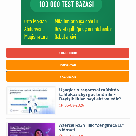
SON XƏBƏR
POPULYAR
YAZARLAR
Uşaqların rəqəmsal mühitdə
təhlükəsizliyi gücləndirilir -
Dəyişikliklər nəyi ehtiva edir?
05-08-2026
Azercell-dən illik “ZengimCELL”
xidməti