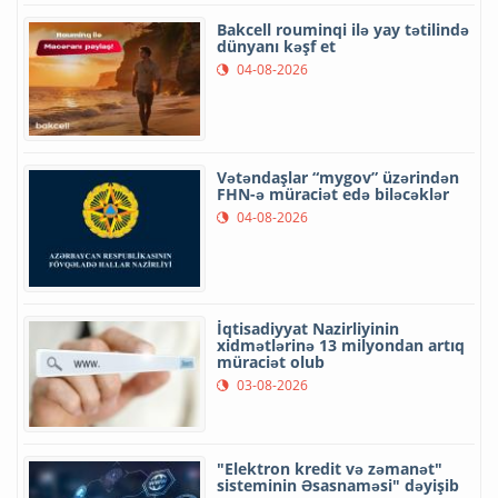
Bakcell rouminqi ilə yay tətilində
dünyanı kəşf et
04-08-2026
Vətəndaşlar “mygov” üzərindən
FHN-ə müraciət edə biləcəklər
04-08-2026
İqtisadiyyat Nazirliyinin
xidmətlərinə 13 milyondan artıq
müraciət olub
03-08-2026
"Elektron kredit və zəmanət"
sisteminin Əsasnaməsi" dəyişib