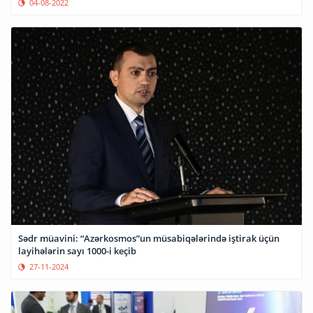
04-08-2022
Sədr müavini: “Azərkosmos”un müsabiqələrində iştirak üçün
layihələrin sayı 1000-i keçib
27-11-2024