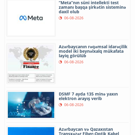
“Meta”nın süni intellekti test
zamanı başqa şirkətin sisteminə
daxil olub
06-08-2026
Azərbaycanın rəqəmsal idarəçilik
model iki beynəlxalq mükafata
layiq görülüb
06-08-2026
DSMF 7 ayda 135 minə yaxın
elektron arayış verib
06-08-2026
Azərbaycan və Qazaxıstan
Transxəzər Fiber-Optik Kabel