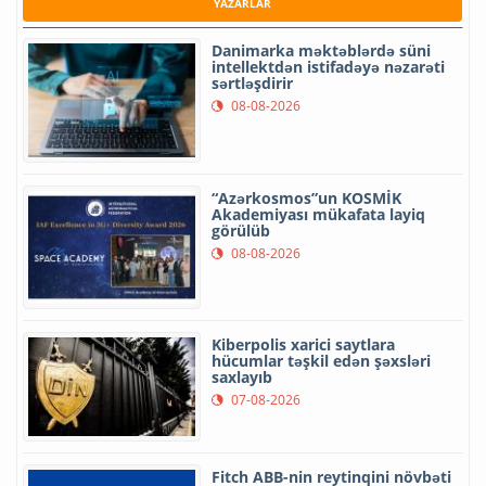
YAZARLAR
Danimarka məktəblərdə süni
intellektdən istifadəyə nəzarəti
sərtləşdirir
08-08-2026
“Azərkosmos”un KOSMİK
Akademiyası mükafata layiq
görülüb
08-08-2026
Kiberpolis xarici saytlara
hücumlar təşkil edən şəxsləri
saxlayıb
07-08-2026
Fitch ABB-nin reytinqini növbəti