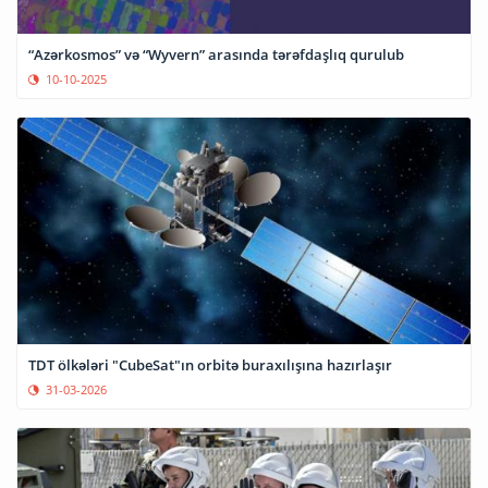
“Azərkosmos” və “Wyvern” arasında tərəfdaşlıq qurulub
10-10-2025
TDT ölkələri "CubeSat"ın orbitə buraxılışına hazırlaşır
31-03-2026