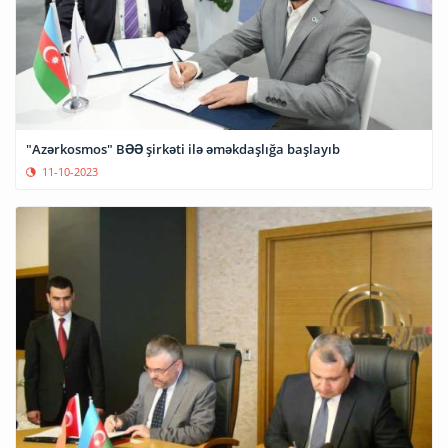
"Azərkosmos" BƏƏ şirkəti ilə əməkdaşlığa başlayıb
11-10-2023