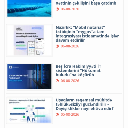
Xəttinin çəkilişini başa çatdırıb
06-08-2026
Nazirlik: “Mobil notariat”
tətbiqinin “mygov”a tam
inteqrasiyası istiqamətində işlər
davam etdirilir
06-08-2026
Beş İcra Hakimiyyəti İT
sistemlərini “Hökumət
buludu”na köçürüb
06-08-2026
Uşaqların rəqəmsal mühitdə
təhlükəsizliyi gücləndirilir -
Dəyişikliklər nəyi ehtiva edir?
05-08-2026