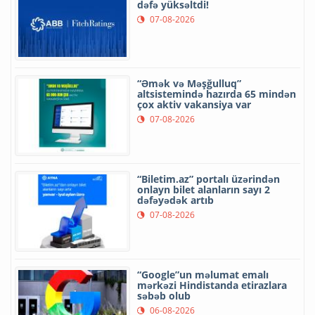
dəfə yüksəltdi!
07-08-2026
“Əmək və Məşğulluq”
altsistemində hazırda 65 mindən
çox aktiv vakansiya var
07-08-2026
“Biletim.az” portalı üzərindən
onlayn bilet alanların sayı 2
dəfəyədək artıb
07-08-2026
“Google”un məlumat emalı
mərkəzi Hindistanda etirazlara
səbəb olub
06-08-2026