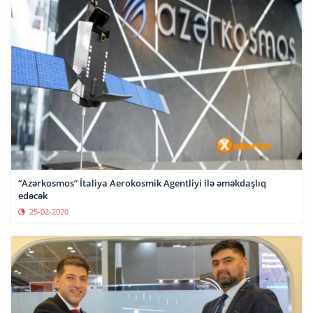
“Azərkosmos” İtaliya Aerokosmik Agentliyi ilə əməkdaşlıq
edəcək
25-02-2020