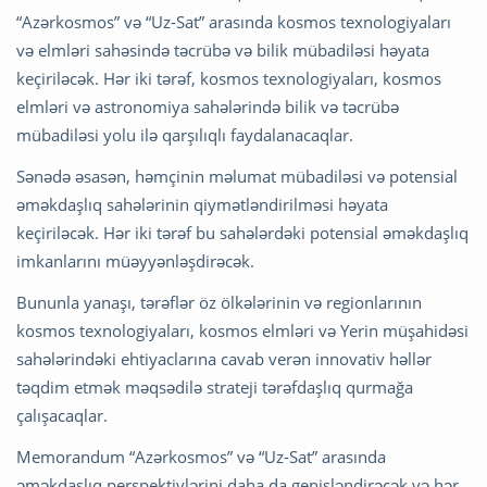
“Azərkosmos” və “Uz-Sat” arasında kosmos texnologiyaları
və elmləri sahəsində təcrübə və bilik mübadiləsi həyata
keçiriləcək. Hər iki tərəf, kosmos texnologiyaları, kosmos
elmləri və astronomiya sahələrində bilik və təcrübə
mübadiləsi yolu ilə qarşılıqlı faydalanacaqlar.
Sənədə əsasən, həmçinin məlumat mübadiləsi və potensial
əməkdaşlıq sahələrinin qiymətləndirilməsi həyata
keçiriləcək. Hər iki tərəf bu sahələrdəki potensial əməkdaşlıq
imkanlarını müəyyənləşdirəcək.
Bununla yanaşı, tərəflər öz ölkələrinin və regionlarının
kosmos texnologiyaları, kosmos elmləri və Yerin müşahidəsi
sahələrindəki ehtiyaclarına cavab verən innovativ həllər
təqdim etmək məqsədilə strateji tərəfdaşlıq qurmağa
çalışacaqlar.
Memorandum “Azərkosmos” və “Uz-Sat” arasında
əməkdaşlıq perspektivlərini daha da genişləndirəcək və hər