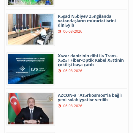
Rəşad Nəbiyev Zəngilanda
vətəndaşların müraciətlərini
dinləyib
06-08-2026
Xəzər dənizinin dibi ilə Trans-
Xəzər Fiber-Optik Kabel Xəttinin
çəkilişi başa çatıb
06-08-2026
AZCON-a "Azərkosmos"la bağlı
yeni səlahiyyətlər verilib
06-08-2026