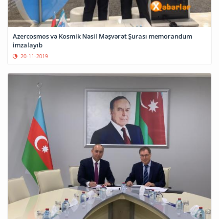
Azercosmos və Kosmik Nəsil Məşvərət Şurası memorandum
imzalayıb
20-11-2019