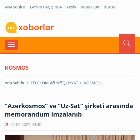
ANA SƏHİFƏ
LAYİHƏ HAQQINDA
ARXİV
XƏBƏRLƏR
ƏLAQƏ
KOSMOS
Ana Səhifə
TELEKOM VƏ NƏQLİYYAT
KOSMOS
“Azərkosmos” və “Uz-Sat” şirkəti arasında
memorandum imzalanıb
25-04-2025
09:40