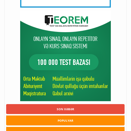
SON XƏBƏR
POPULYAR