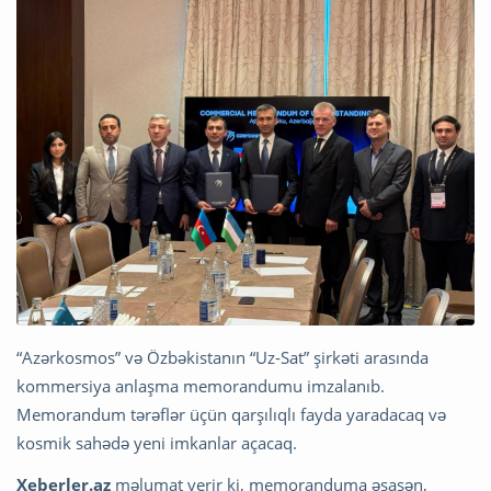
“Azərkosmos” və Özbəkistanın “Uz-Sat” şirkəti arasında
kommersiya anlaşma memorandumu imzalanıb.
Memorandum tərəflər üçün qarşılıqlı fayda yaradacaq və
kosmik sahədə yeni imkanlar açacaq.
Xeberler.az
məlumat verir ki, memoranduma əsasən,