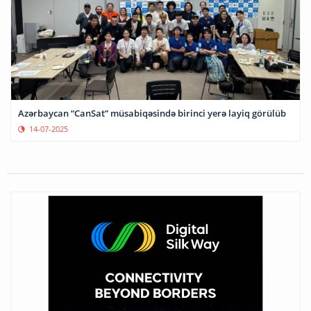
Azərbaycan “CanSat” müsabiqəsində birinci yerə layiq görülüb
14-07-2025