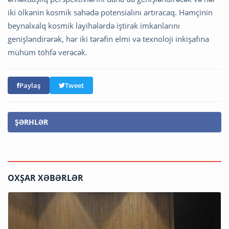
iki ölkənin kosmik sahədə potensialını artıracaq. Həmçinin
beynəlxalq kosmik layihələrdə iştirak imkanlarını
genişləndirərək, hər iki tərəfin elmi və texnoloji inkişafına
mühüm töhfə verəcək.
Paylaş
Tweet
ŞƏRHLƏR
OXŞAR XƏBƏRLƏR