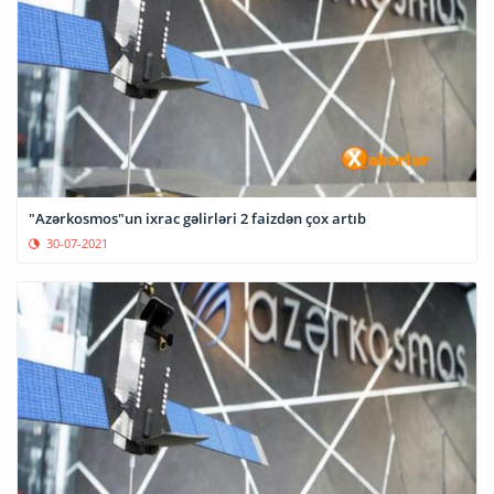
"Azərkosmos"un ixrac gəlirləri 2 faizdən çox artıb
30-07-2021