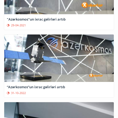
"Azərkosmos"un ixrac gəlirləri artıb
29-04-2021
“Azərkosmos”un ixrac gəlirləri artıb
31-10-2022