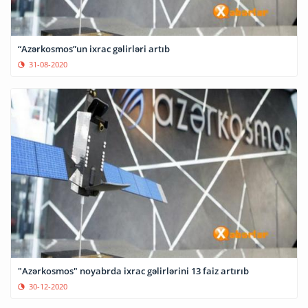
“Azərkosmos”un ixrac gəlirləri artıb
31-08-2020
"Azərkosmos" noyabrda ixrac gəlirlərini 13 faiz artırıb
30-12-2020