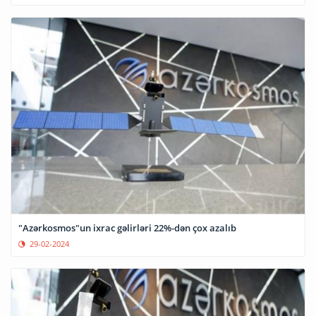
"Azərkosmos"un ixrac gəlirləri 22%-dən çox azalıb
29-02-2024