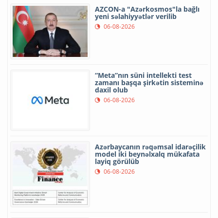
AZCON-a "Azərkosmos"la bağlı
yeni səlahiyyətlər verilib
06-08-2026
“Meta”nın süni intellekti test
zamanı başqa şirkətin sisteminə
daxil olub
06-08-2026
Azərbaycanın rəqəmsal idarəçilik
model iki beynəlxalq mükafata
layiq görülüb
06-08-2026