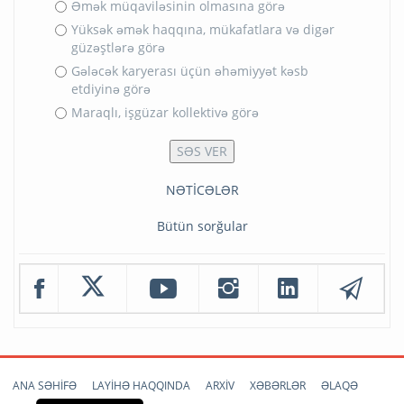
Əmək müqaviləsinin olmasına görə
Yüksək əmək haqqına, mükafatlara və digər
güzəştlərə görə
Gələcək karyerası üçün əhəmiyyət kəsb
etdiyinə görə
Maraqlı, işgüzar kollektivə görə
NƏTİCƏLƏR
Bütün sorğular
ANA SƏHİFƏ
LAYİHƏ HAQQINDA
ARXİV
XƏBƏRLƏR
ƏLAQƏ