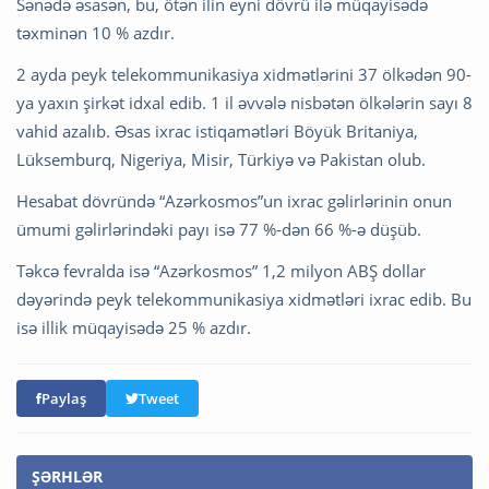
Sənədə əsasən, bu, ötən ilin eyni dövrü ilə müqayisədə
təxminən 10 % azdır.
2 ayda peyk telekommunikasiya xidmətlərini 37 ölkədən 90-
ya yaxın şirkət idxal edib. 1 il əvvələ nisbətən ölkələrin sayı 8
vahid azalıb. Əsas ixrac istiqamətləri Böyük Britaniya,
Lüksemburq, Nigeriya, Misir, Türkiyə və Pakistan olub.
Hesabat dövründə “Azərkosmos”un ixrac gəlirlərinin onun
ümumi gəlirlərindəki payı isə 77 %-dən 66 %-ə düşüb.
Təkcə fevralda isə “Azərkosmos” 1,2 milyon ABŞ dollar
dəyərində peyk telekommunikasiya xidmətləri ixrac edib. Bu
isə illik müqayisədə 25 % azdır.
Paylaş
Tweet
ŞƏRHLƏR