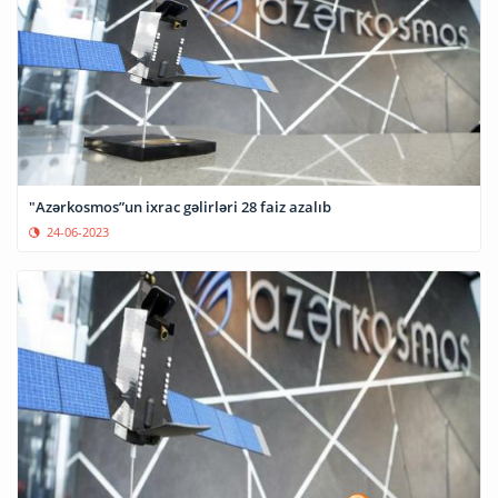
"Azərkosmos”un ixrac gəlirləri 28 faiz azalıb
24-06-2023