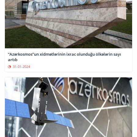
“Azərkosmos”un xidmətlərinin ixrac olunduğu ölkələrin sayı
artıb
31-01-2024