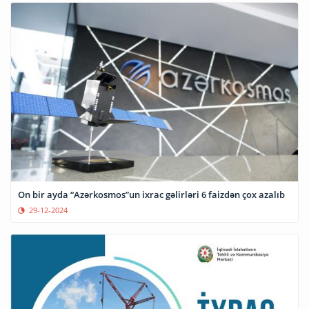
On bir ayda “Azərkosmos”un ixrac gəlirləri 6 faizdən çox azalıb
29-12-2024