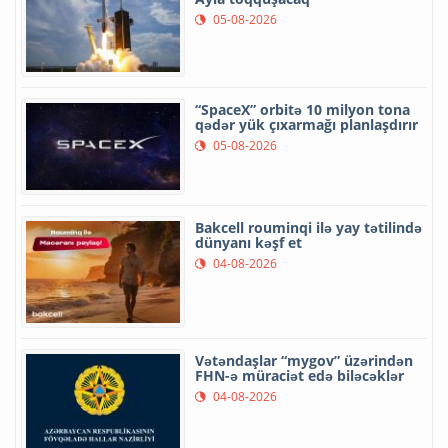
05-08-2026
“SpaceX” orbitə 10 milyon tona
qədər yük çıxarmağı planlaşdırır
05-08-2026
Bakcell rouminqi ilə yay tətilində
dünyanı kəşf et
04-08-2026
Vətəndaşlar “mygov” üzərindən
FHN-ə müraciət edə biləcəklər
04-08-2026