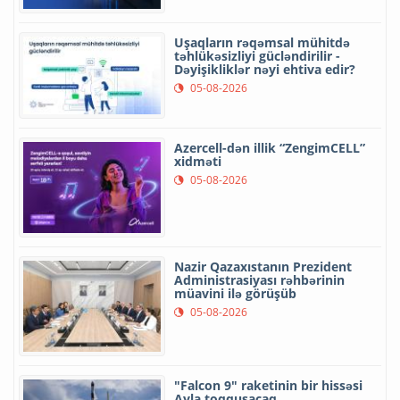
Uşaqların rəqəmsal mühitdə
təhlükəsizliyi gücləndirilir -
Dəyişikliklər nəyi ehtiva edir?
05-08-2026
Azercell-dən illik “ZengimCELL”
xidməti
05-08-2026
Nazir Qazaxıstanın Prezident
Administrasiyası rəhbərinin
müavini ilə görüşüb
05-08-2026
"Falcon 9" raketinin bir hissəsi
Ayla toqquşacaq