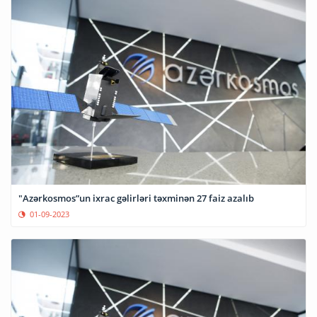
"Azərkosmos”un ixrac gəlirləri təxminən 27 faiz azalıb
01-09-2023