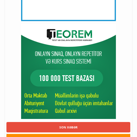
SON XƏBƏR