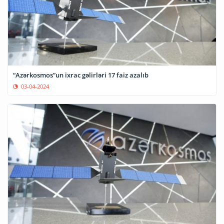
“Azərkosmos”un ixrac gəlirləri 17 faiz azalıb
03-04-2024