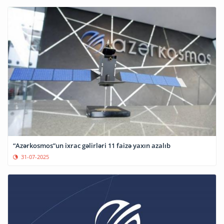
“Azərkosmos”un ixrac gəlirləri 11 faizə yaxın azalıb
31-07-2025