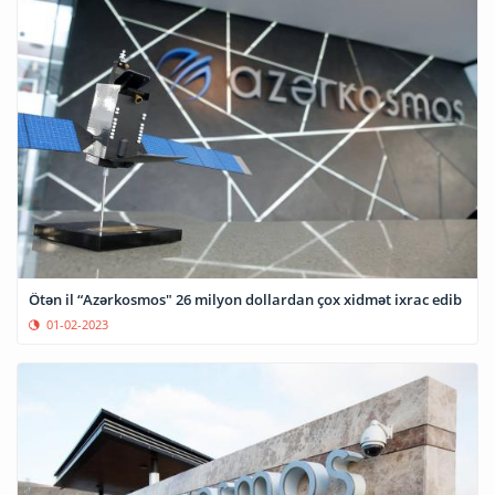
Ötən il “Azərkosmos" 26 milyon dollardan çox xidmət ixrac edib
01-02-2023