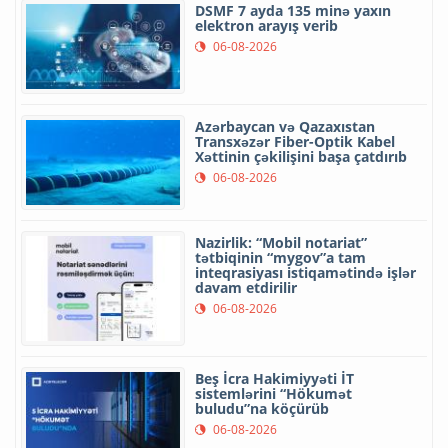
DSMF 7 ayda 135 minə yaxın
elektron arayış verib
06-08-2026
Azərbaycan və Qazaxıstan
Transxəzər Fiber-Optik Kabel
Xəttinin çəkilişini başa çatdırıb
06-08-2026
Nazirlik: “Mobil notariat”
tətbiqinin “mygov”a tam
inteqrasiyası istiqamətində işlər
davam etdirilir
06-08-2026
Beş İcra Hakimiyyəti İT
sistemlərini “Hökumət
buludu”na köçürüb
06-08-2026