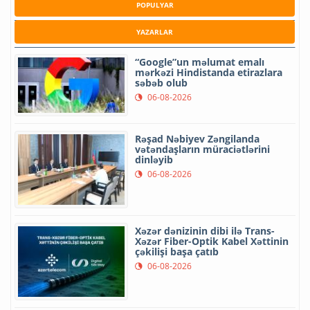
POPULYAR
YAZARLAR
“Google”un məlumat emalı
mərkəzi Hindistanda etirazlara
səbəb olub
06-08-2026
Rəşad Nəbiyev Zəngilanda
vətəndaşların müraciətlərini
dinləyib
06-08-2026
Xəzər dənizinin dibi ilə Trans-
Xəzər Fiber-Optik Kabel Xəttinin
çəkilişi başa çatıb
06-08-2026