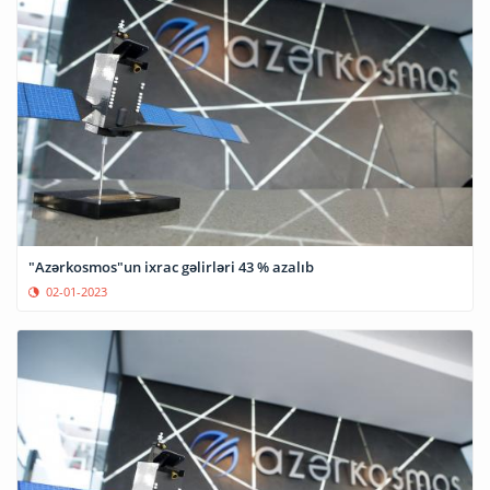
"Azərkosmos"un ixrac gəlirləri 43 % azalıb
02-01-2023