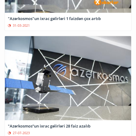
"Azərkosmos"un ixrac gəlirləri 1 faizdən çox artıb
31-03-2021
"Azərkosmos”un ixrac gəlirləri 28 faiz azalıb
27-07-2023