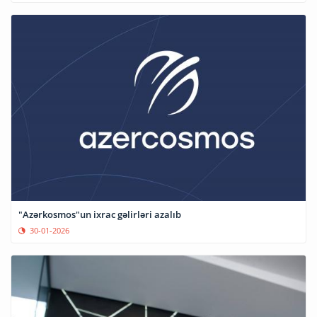
"Azərkosmos"un ixrac gəlirləri azalıb
30-01-2026