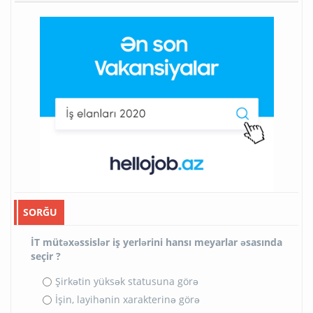
SORĞU
İT mütəxəssislər iş yerlərini hansı meyarlar əsasında
seçir ?
Şirkətin yüksək statusuna görə
İşin, layihənin xarakterinə görə