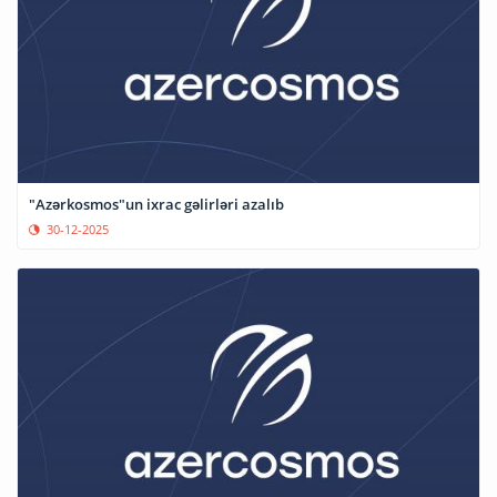
"Azərkosmos"un ixrac gəlirləri azalıb
30-12-2025