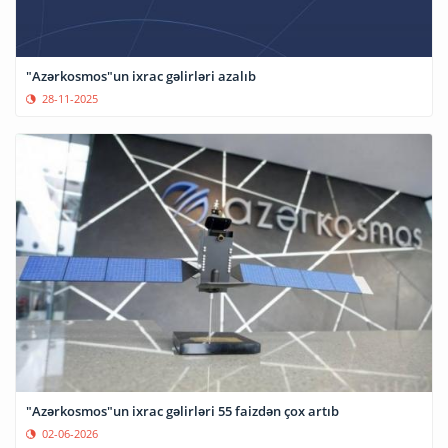
"Azərkosmos"un ixrac gəlirləri azalıb
28-11-2025
"Azərkosmos"un ixrac gəlirləri 55 faizdən çox artıb
02-06-2026