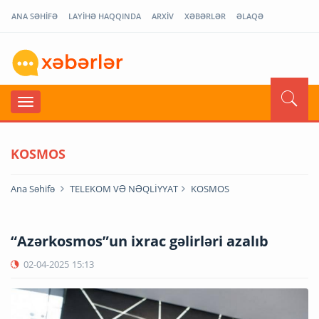
ANA SƏHİFƏ
LAYİHƏ HAQQINDA
ARXİV
XƏBƏRLƏR
ƏLAQƏ
KOSMOS
Ana Səhifə
TELEKOM VƏ NƏQLİYYAT
KOSMOS
“Azərkosmos”un ixrac gəlirləri azalıb
02-04-2025
15:13