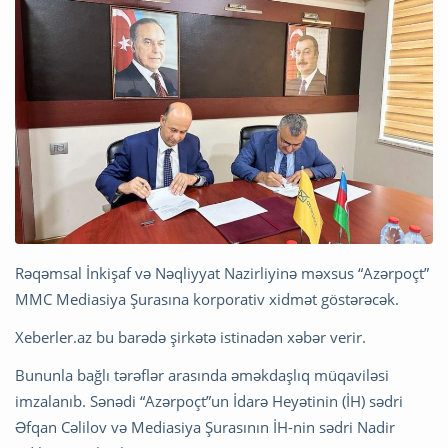
Rəqəmsal İnkişaf və Nəqliyyat Nazirliyinə məxsus “Azərpoçt”
MMC Mediasiya Şurasına korporativ xidmət göstərəcək.
Xeberler.az bu barədə şirkətə istinadən xəbər verir.
Bununla bağlı tərəflər arasında əməkdaşlıq müqaviləsi
imzalanıb. Sənədi “Azərpoçt”un İdarə Heyətinin (İH) sədri
Əfqan Cəlilov və Mediasiya Şurasının İH-nin sədri Nadir