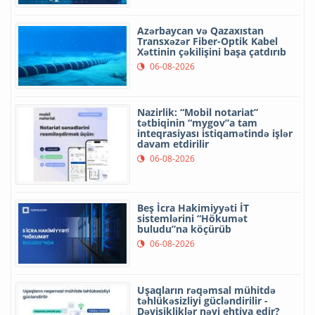
Azərbaycan və Qazaxıstan
Transxəzər Fiber-Optik Kabel
Xəttinin çəkilişini başa çatdırıb
06-08-2026
Nazirlik: “Mobil notariat”
tətbiqinin “mygov”a tam
inteqrasiyası istiqamətində işlər
davam etdirilir
06-08-2026
Beş İcra Hakimiyyəti İT
sistemlərini “Hökumət
buludu”na köçürüb
06-08-2026
Uşaqların rəqəmsal mühitdə
təhlükəsizliyi gücləndirilir -
Dəyişikliklər nəyi ehtiva edir?