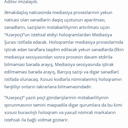
Adilov imzalayıb.
Əməkdaşlıq nəticəsində mediasiya proseslərinin yekun
nəticəsi olan sənədlərin dəqiq uçotunun aparılması,
sənədlərin, sazişlərin mötəbərliliyinin artırılması üçün
“Azərpoçt”un istehsal etdiyi holoqramlardan Mediasiya
Şurası istifadə edəcək. Holoqramlar mediasiya proseslərində
iştirak edən tərəflərə təqdim ediləcək yekun sənədlərdə (İlkin
mediasiya sessiyasından sonra prosesin davam etdirilə
bilməməsi barədə arayış, Mediasiya sessiyasında iştirak
edilməməsi barədə arayış, Barışıq sazişi və digər sənədlər)
istifadə olunacaq. Xüsusi kodlarla nömrələnmiş holoqramın
fərqliliyi onların təkrarlana bilməməsindədir.
“Azərpoçt” yazılı poçt göndərişlərinin mötəbərliliyinin
qorunmasının təmini məqsədilə digər qurumlara da bu kimi
xüsusi buraxılışlı holoqram və yaxud nömrəli markaların
istehsalı ilə bağlı xidmət göstərir.