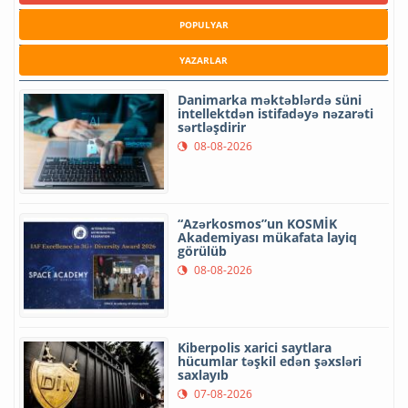
POPULYAR
YAZARLAR
Danimarka məktəblərdə süni
intellektdən istifadəyə nəzarəti
sərtləşdirir
08-08-2026
“Azərkosmos”un KOSMİK
Akademiyası mükafata layiq
görülüb
08-08-2026
Kiberpolis xarici saytlara
hücumlar təşkil edən şəxsləri
saxlayıb
07-08-2026