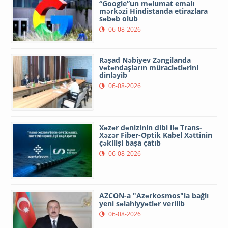
“Google”un məlumat emalı
mərkəzi Hindistanda etirazlara
səbəb olub
06-08-2026
Rəşad Nəbiyev Zəngilanda
vətəndaşların müraciətlərini
dinləyib
06-08-2026
Xəzər dənizinin dibi ilə Trans-
Xəzər Fiber-Optik Kabel Xəttinin
çəkilişi başa çatıb
06-08-2026
AZCON-a "Azərkosmos"la bağlı
yeni səlahiyyətlər verilib
06-08-2026