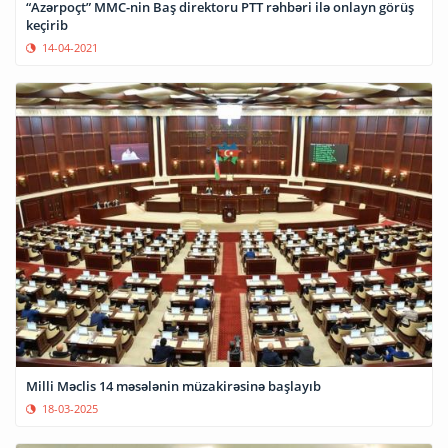
“Azərpoçt” MMC-nin Baş direktoru PTT rəhbəri ilə onlayn görüş
keçirib
14-04-2021
Milli Məclis 14 məsələnin müzakirəsinə başlayıb
18-03-2025