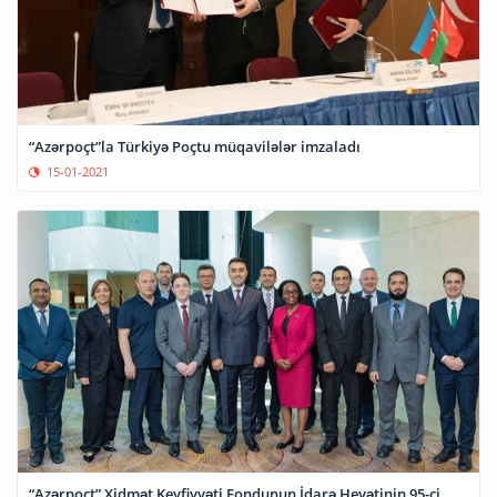
“Azərpoçt”la Türkiyə Poçtu müqavilələr imzaladı
15-01-2021
“Azərpoçt” Xidmət Keyfiyyəti Fondunun İdarə Heyətinin 95-ci