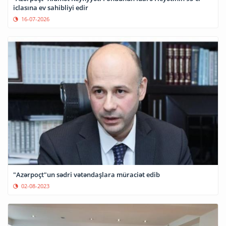
iclasına ev sahibliyi edir
16-07-2026
"Azərpoçt"un sədri vətəndaşlara müraciət edib
02-08-2023