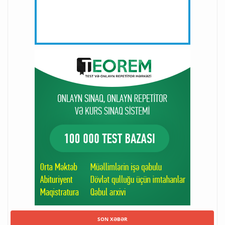
SON XƏBƏR