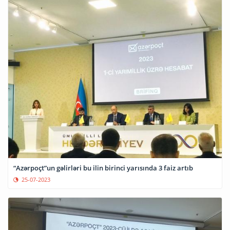
“Azərpoçt”un gəlirləri bu ilin birinci yarısında 3 faiz artıb
25-07-2023