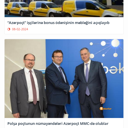
“Azərpoçt” işçilərinə bonus ödənişinin məbləğini açıqlayıb
08-02-2024
Polşa poçtunun nümayəndələri Azərpoçt MMC-də olublar