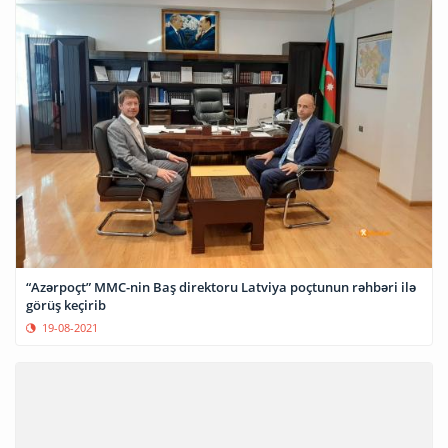
“Azərpoçt” MMC-nin Baş direktoru Latviya poçtunun rəhbəri ilə
görüş keçirib
19-08-2021