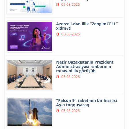
05-08-2026
Azercell-dən illik “ZengimCELL”
xidməti
05-08-2026
Nazir Qazaxıstanın Prezident
Administrasiyası rəhbərinin
müavini ilə görüşüb
05-08-2026
"Falcon 9" raketinin bir hissəsi
Ayla toqquşacaq
05-08-2026