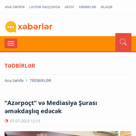
ANA SƏHİFƏ
LAYİHƏ HAQQINDA
ARXİV
XƏBƏRLƏR
ƏLAQƏ
TƏDBİRLƏR
Ana Səhifə
TƏDBİRLƏR
“Azərpoçt” və Mediasiya Şurası
əməkdaşlıq edəcək
07-07-2023
12:13