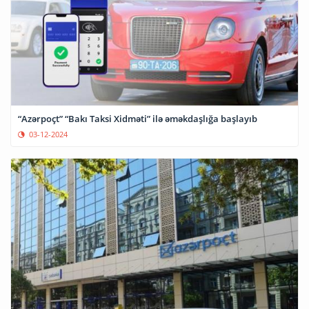
“Azərpoçt” “Bakı Taksi Xidməti” ilə əməkdaşlığa başlayıb
03-12-2024