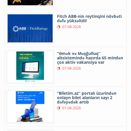
Fitch ABB-nin reytinqini növbəti
dəfə yüksəltdi!
07-08-2026
“Əmək və Məşğulluq”
altsistemində hazırda 65 mindən
çox aktiv vakansiya var
07-08-2026
“Biletim.az” portalı üzərindən
onlayn bilet alanların sayı 2
dəfəyədək artıb
07-08-2026