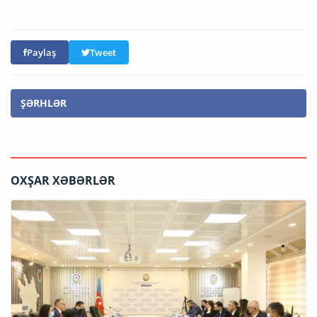
Paylaş
Tweet
ŞƏRHLƏR
OXŞAR XƏBƏRLƏR