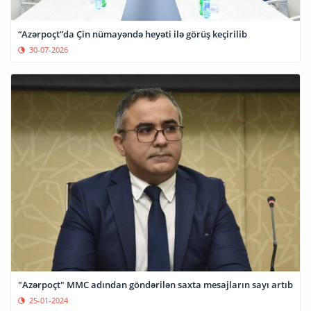
“Azərpoçt”da Çin nümayəndə heyəti ilə görüş keçirilib
30-07-2026
"Azərpoçt" MMC adından göndərilən saxta mesajların sayı artıb
25-01-2024