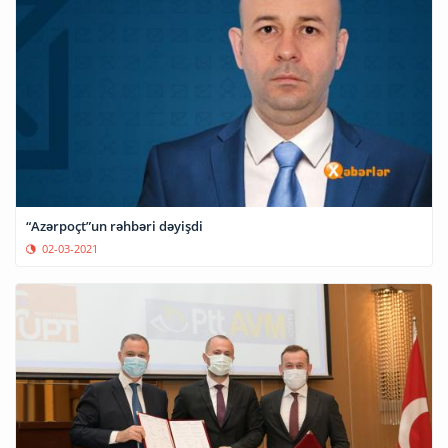
“Azərpoçt”un rəhbəri dəyişdi
02-03-2021