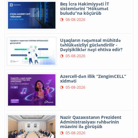
Beş İcra Hakimiyyəti İT
sistemlərini “Hökumət
buludu”na köçürüb
06-08-2026
Uşaqların rəqəmsal mühitdə
təhlükəsizliyi gücləndirilir -
Dəyişikliklər nəyi ehtiva edir?
05-08-2026
Azercell-dən illik “ZengimCELL”
xidməti
05-08-2026
Nazir Qazaxıstanın Prezident
Administrasiyası rəhbərinin
müavini ilə görüşüb
05-08-2026