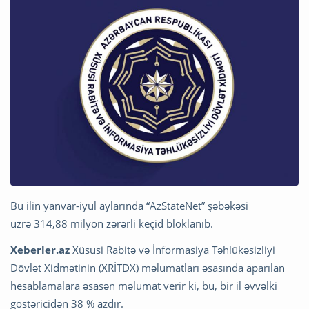
Bu ilin yanvar-iyul aylarında “AzStateNet” şəbəkəsi
üzrə 314,88 milyon zərərli keçid bloklanıb.
Xeberler.az
Xüsusi Rabitə və İnformasiya Təhlükəsizliyi
Dövlət Xidmətinin (XRİTDX) məlumatları əsasında aparılan
hesablamalara əsasən məlumat verir ki, bu, bir il əvvəlki
göstəricidən 38 % azdır.