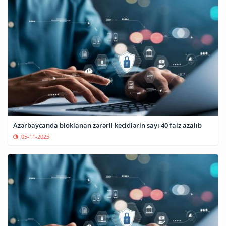
Azərbaycanda bloklanan zərərli keçidlərin sayı 40 faiz azalıb
05-11-2025