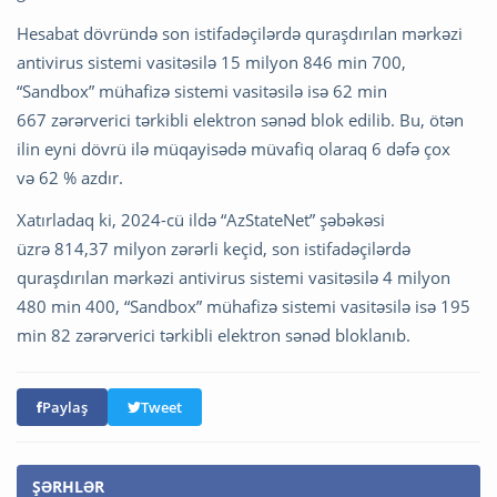
Hesabat dövründə son istifadəçilərdə quraşdırılan mərkəzi
antivirus sistemi vasitəsilə 15 milyon 846 min 700,
“Sandbox” mühafizə sistemi vasitəsilə isə 62 min
667 zərərverici tərkibli elektron sənəd blok edilib. Bu, ötən
ilin eyni dövrü ilə müqayisədə müvafiq olaraq 6 dəfə çox
və 62 % azdır.
Xatırladaq ki, 2024-cü ildə “AzStateNet” şəbəkəsi
üzrə 814,37 milyon zərərli keçid, son istifadəçilərdə
quraşdırılan mərkəzi antivirus sistemi vasitəsilə 4 milyon
480 min 400, “Sandbox” mühafizə sistemi vasitəsilə isə 195
min 82 zərərverici tərkibli elektron sənəd bloklanıb.
Paylaş
Tweet
ŞƏRHLƏR