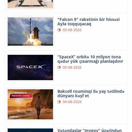
"Falcon 9" raketinin bir hissəsi
Ayla toqquşacaq
05-08-2026
“SpaceX” orbitə 10 milyon tona
qədər yük çıxarmağı planlaşdırır
05-08-2026
Bakcell rouminqi ilə yay tətilində
dünyanı kəşf et
04-08-2026
Vətəndaşlar “mygov” üzərindən