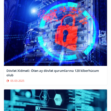
Dövlət Xidməti: Ötən ay dövlət qurumlarına 120 kiberhücum
olub
05-03-2025