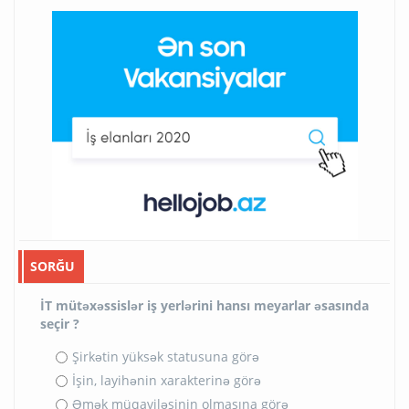
SORĞU
İT mütəxəssislər iş yerlərini hansı meyarlar əsasında
seçir ?
Şirkətin yüksək statusuna görə
İşin, layihənin xarakterinə görə
Əmək müqaviləsinin olmasına görə