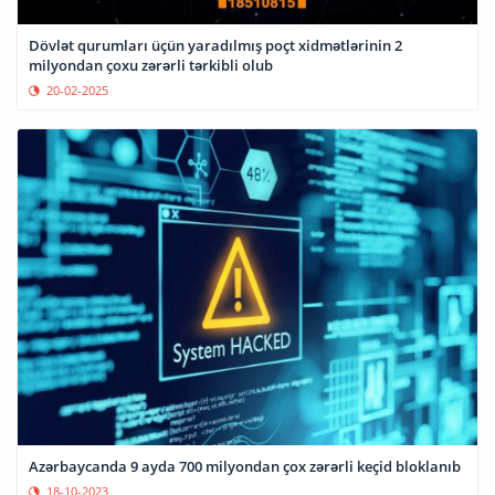
Dövlət qurumları üçün yaradılmış poçt xidmətlərinin 2
milyondan çoxu zərərli tərkibli olub
20-02-2025
Azərbaycanda 9 ayda 700 milyondan çox zərərli keçid bloklanıb
18-10-2023