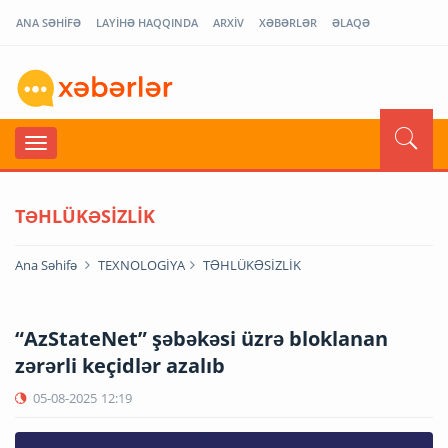
ANA SƏHİFƏ
LAYİHƏ HAQQINDA
ARXİV
XƏBƏRLƏR
ƏLAQƏ
TƏHLÜKƏSİZLİK
Ana Səhifə
TEXNOLOGİYA
TƏHLÜKƏSİZLİK
“AzStateNet” şəbəkəsi üzrə bloklanan
zərərli keçidlər azalıb
05-08-2025
12:19