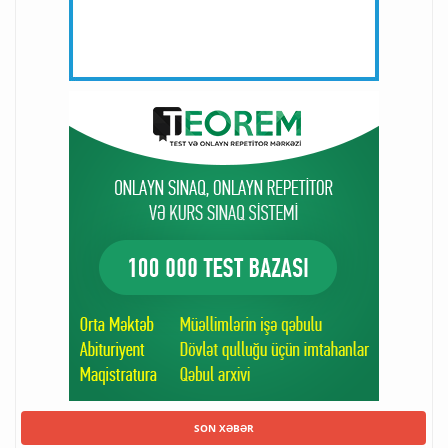
SON XƏBƏR