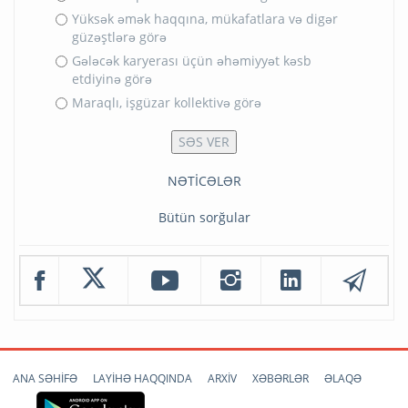
Yüksək əmək haqqına, mükafatlara və digər
güzəştlərə görə
Gələcək karyerası üçün əhəmiyyət kəsb
etdiyinə görə
Maraqlı, işgüzar kollektivə görə
NƏTİCƏLƏR
Bütün sorğular
ANA SƏHİFƏ
LAYİHƏ HAQQINDA
ARXİV
XƏBƏRLƏR
ƏLAQƏ