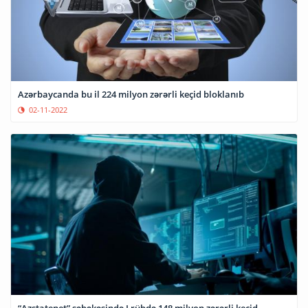
Azərbaycanda bu il 224 milyon zərərli keçid bloklanıb
02-11-2022
“Azstatenet” şəbəkəsində I rübdə 148 milyon zərərli keçid