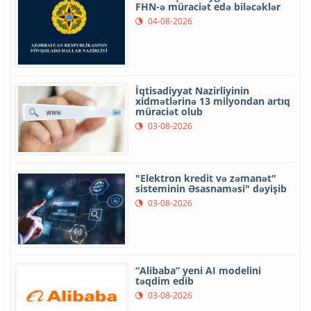
FHN-ə müraciət edə biləcəklər
04-08-2026
İqtisadiyyat Nazirliyinin
xidmətlərinə 13 milyondan artıq
müraciət olub
03-08-2026
"Elektron kredit və zəmanət"
sisteminin Əsasnaməsi" dəyişib
03-08-2026
“Alibaba” yeni AI modelini
təqdim edib
03-08-2026