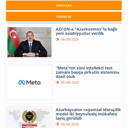
POPULYAR
YAZARLAR
AZCON-a "Azərkosmos"la bağlı
yeni səlahiyyətlər verilib
06-08-2026
“Meta”nın süni intellekti test
zamanı başqa şirkətin sisteminə
daxil olub
06-08-2026
Azərbaycanın rəqəmsal idarəçilik
model iki beynəlxalq mükafata
layiq görülüb
06-08-2026