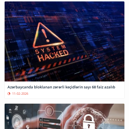
Azərbaycanda bloklanan zərərli keçidlərin sayı 68 faiz azalıb
11-02-2026