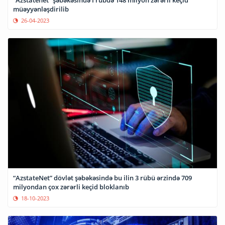
müəyyənləşdirilib
26-04-2023
“AzstateNet” dövlət şəbəkəsində bu ilin 3 rübü ərzində 709
milyondan çox zərərli keçid bloklanıb
18-10-2023