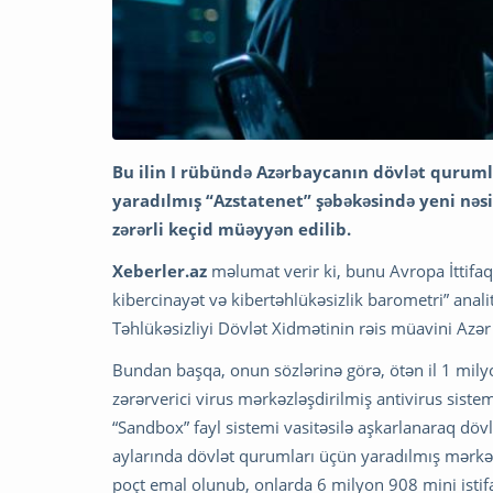
Bu ilin I rübündə Azərbaycanın dövlət quruml
yaradılmış “Azstatenet” şəbəkəsində yeni nəsi
zərərli keçid müəyyən edilib.
Xeberler.az
məlumat verir ki, bunu Avropa İttifaq
kibercinayət və kibertəhlükəsizlik barometri” anal
Təhlükəsizliyi Dövlət Xidmətinin rəis müavini Azər
Bundan başqa, onun sözlərinə görə, ötən il 1 mily
zərərverici virus mərkəzləşdirilmiş antivirus sistem
“Sandbox” fayl sistemi vasitəsilə aşkarlanaraq döv
aylarında dövlət qurumları üçün yaradılmış mərkəzl
poçt emal olunub, onlarda 6 milyon 908 mini istifad