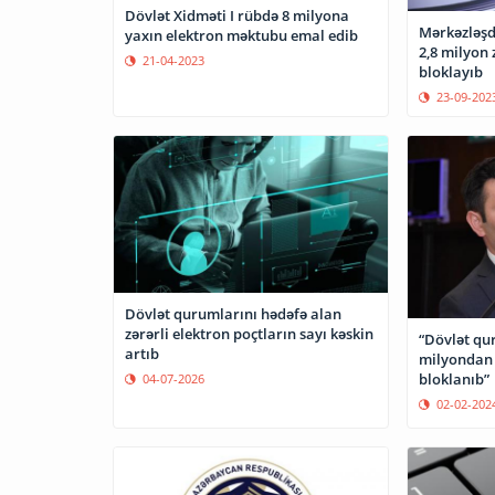
Dövlət Xidməti I rübdə 8 milyona
Mərkəzləşdi
yaxın elektron məktubu emal edib
2,8 milyon 
21-04-2023
bloklayıb
23-09-202
Dövlət qurumlarını hədəfə alan
zərərli elektron poçtların sayı kəskin
“Dövlət qu
artıb
milyondan ç
bloklanıb”
04-07-2026
02-02-202