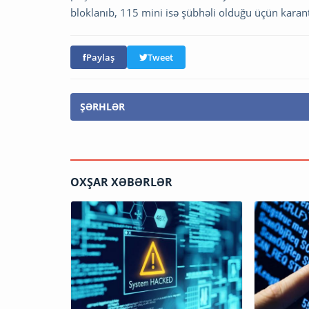
bloklanıb, 115 mini isə şübhəli olduğu üçün karant
Paylaş
Tweet
ŞƏRHLƏR
OXŞAR XƏBƏRLƏR