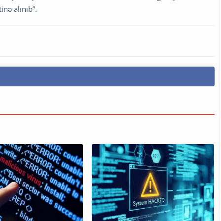
inə alınıb”.