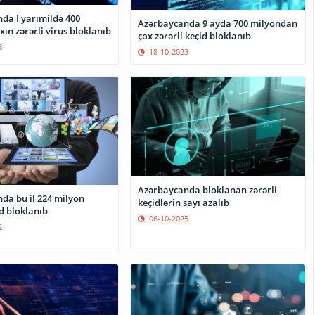
da I yarımildə 400
Azərbaycanda 9 ayda 700 milyondan
ın zərərli virus bloklanıb
çox zərərli keçid bloklanıb
3
18-10-2023
Azərbaycanda bloklanan zərərli
il 224 milyon
keçidlərin sayı azalıb
id bloklanıb
06-10-2025
2