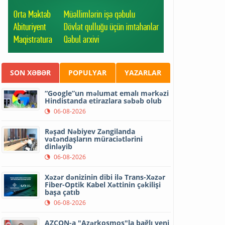
SON XƏBƏR
POPULYAR
YAZARLAR
“Google”un məlumat emalı mərkəzi
Hindistanda etirazlara səbəb olub
06-08-2026
Rəşad Nəbiyev Zəngilanda
vətəndaşların müraciətlərini
dinləyib
06-08-2026
Xəzər dənizinin dibi ilə Trans-Xəzər
Fiber-Optik Kabel Xəttinin çəkilişi
başa çatıb
06-08-2026
AZCON-a "Azərkosmos"la bağlı yeni