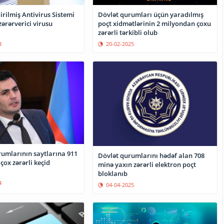
rilmiş Antivirus Sistemi
Dövlət qurumları üçün yaradılmış
zərərverici virusu
poçt xidmətlərinin 2 milyondan çoxu
zərərli tərkibli olub
3
20-02-2025
rumlarının saytlarına 911
Dövlət qurumlarını hədəf alan 708
ox zərərli keçid
minə yaxın zərərli elektron poçt
bloklanıb
4
04-04-2025