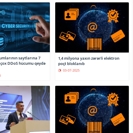
umlarının saytlarına 7
1,4 milyona yaxın zərərli elektron
 çox DDoS hücumu qeydə
poçt bloklanıb
03-07-2025
6