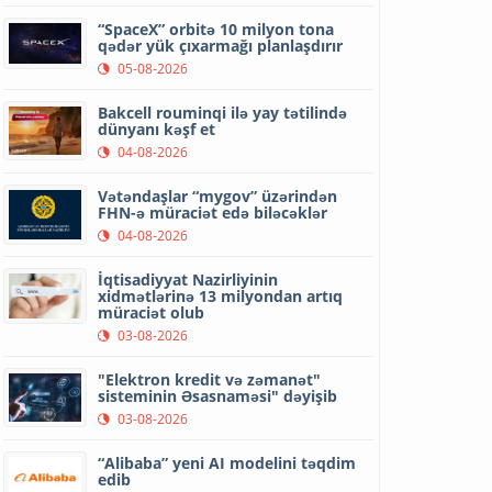
“SpaceX” orbitə 10 milyon tona
qədər yük çıxarmağı planlaşdırır
05-08-2026
Bakcell rouminqi ilə yay tətilində
dünyanı kəşf et
04-08-2026
Vətəndaşlar “mygov” üzərindən
FHN-ə müraciət edə biləcəklər
04-08-2026
İqtisadiyyat Nazirliyinin
xidmətlərinə 13 milyondan artıq
müraciət olub
03-08-2026
"Elektron kredit və zəmanət"
sisteminin Əsasnaməsi" dəyişib
03-08-2026
“Alibaba” yeni AI modelini təqdim
edib