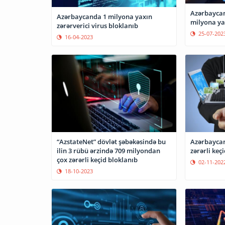
Azərbaycan
Azərbaycanda 1 milyona yaxın
milyona yax
zərərverici virus bloklanıb
25-07-202
16-04-2023
“AzstateNet” dövlət şəbəkəsində bu
Azərbaycanda bu 
ilin 3 rübü ərzində 709 milyondan
zərərli keç
çox zərərli keçid bloklanıb
02-11-202
18-10-2023