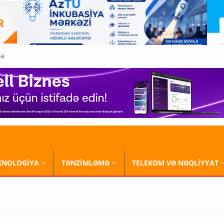
QƏ
XNOLOGİYA
TƏNZİMLƏMƏ
TELEKOM VƏ NƏQLİYYAT