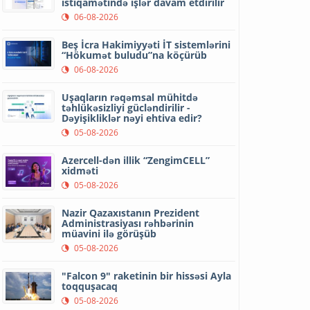
istiqamətində işlər davam etdirilir
06-08-2026
Beş İcra Hakimiyyəti İT sistemlərini
“Hökumət buludu”na köçürüb
06-08-2026
Uşaqların rəqəmsal mühitdə
təhlükəsizliyi gücləndirilir -
Dəyişikliklər nəyi ehtiva edir?
05-08-2026
Azercell-dən illik “ZengimCELL”
xidməti
05-08-2026
Nazir Qazaxıstanın Prezident
Administrasiyası rəhbərinin
müavini ilə görüşüb
05-08-2026
"Falcon 9" raketinin bir hissəsi Ayla
toqquşacaq
05-08-2026