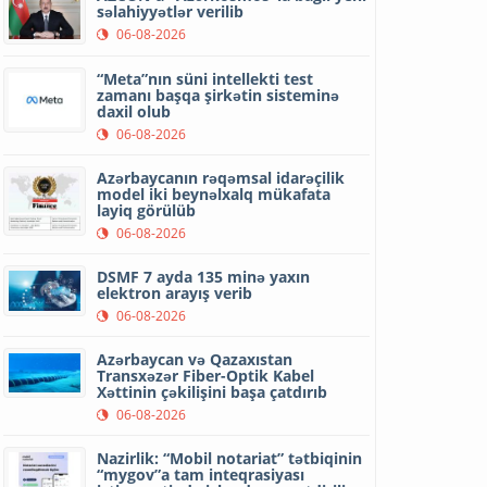
səlahiyyətlər verilib
06-08-2026
“Meta”nın süni intellekti test
zamanı başqa şirkətin sisteminə
daxil olub
06-08-2026
Azərbaycanın rəqəmsal idarəçilik
model iki beynəlxalq mükafata
layiq görülüb
06-08-2026
DSMF 7 ayda 135 minə yaxın
elektron arayış verib
06-08-2026
Azərbaycan və Qazaxıstan
Transxəzər Fiber-Optik Kabel
Xəttinin çəkilişini başa çatdırıb
06-08-2026
Nazirlik: “Mobil notariat” tətbiqinin
“mygov”a tam inteqrasiyası