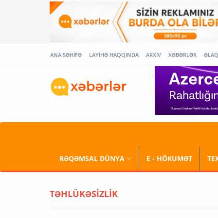
ANA SƏHİFƏ
LAYİHƏ HAQQINDA
ARXİV
XƏBƏRLƏR
ƏLA
RƏQƏMSAL DÜNYA
E - HÖKUMƏT
TE
TƏHLÜKƏSİZLİK