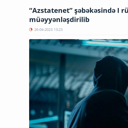
“Azstatenet” şəbəkəsində I rü
müəyyənləşdirilib
26-04-2023
13:23