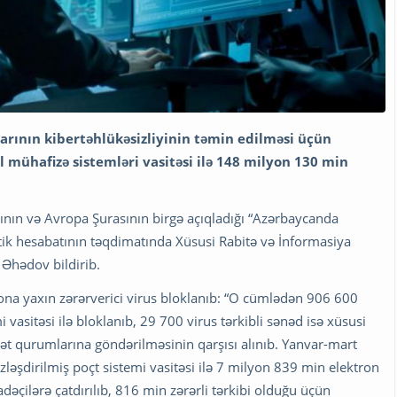
arının kibertəhlükəsizliyinin təmin edilməsi üçün
l mühafizə sistemləri vasitəsi ilə 148 milyon 130 min
ının və Avropa Şurasının birgə açıqladığı “Azərbaycanda
itik hesabatının təqdimatında Xüsusi Rabitə və İnformasiya
 Əhədov bildirib.
ona yaxın zərərverici virus bloklanıb: “O cümlədən 906 600
i vasitəsi ilə bloklanıb, 29 700 virus tərkibli sənəd isə xüsusi
lət qurumlarına göndərilməsinin qarşısı alınıb. Yanvar-mart
əşdirilmiş poçt sistemi vasitəsi ilə 7 milyon 839 min elektron
əçilərə çatdırılıb, 816 min zərərli tərkibi olduğu üçün