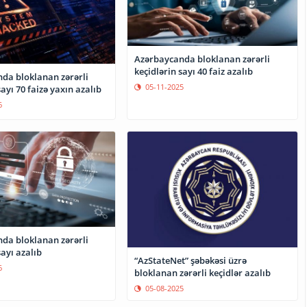
Azərbaycanda bloklanan zərərli
keçidlərin sayı 40 faiz azalıb
da bloklanan zərərli
05-11-2025
sayı 70 faizə yaxın azalıb
6
da bloklanan zərərli
sayı azalıb
“AzStateNet” şəbəkəsi üzrə
6
bloklanan zərərli keçidlər azalıb
05-08-2025