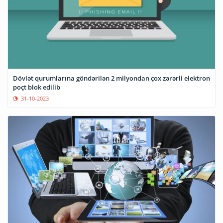
Dövlət qurumlarına göndərilən 2 milyondan çox zərərli elektron
poçt blok edilib
31-10-2023