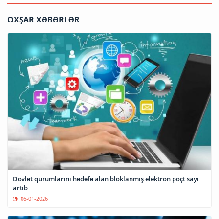
OXŞAR XƏBƏRLƏR
Dövlət qurumlarını hədəfə alan bloklanmış elektron poçt sayı
artıb
06-01-2026