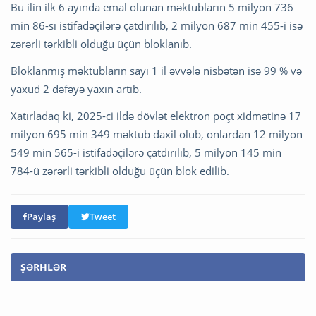
Bu ilin ilk 6 ayında emal olunan məktubların 5 milyon 736
min 86-sı istifadəçilərə çatdırılıb, 2 milyon 687 min 455-i isə
zərərli tərkibli olduğu üçün bloklanıb.
Bloklanmış məktubların sayı 1 il əvvələ nisbətən isə 99 % və
yaxud 2 dəfəyə yaxın artıb.
Xatırladaq ki, 2025-ci ildə dövlət elektron poçt xidmətinə 17
milyon 695 min 349 məktub daxil olub, onlardan 12 milyon
549 min 565-i istifadəçilərə çatdırılıb, 5 milyon 145 min
784-ü zərərli tərkibli olduğu üçün blok edilib.
Paylaş
Tweet
ŞƏRHLƏR