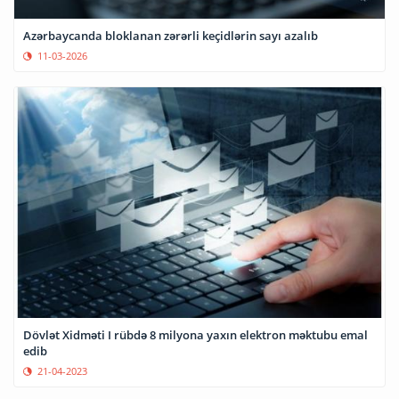
Azərbaycanda bloklanan zərərli keçidlərin sayı azalıb
11-03-2026
Dövlət Xidməti I rübdə 8 milyona yaxın elektron məktubu emal
edib
21-04-2023