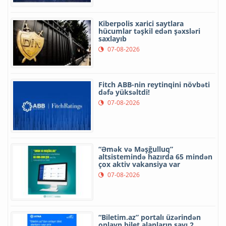
Kiberpolis xarici saytlara
hücumlar təşkil edən şəxsləri
saxlayıb
07-08-2026
Fitch ABB-nin reytinqini növbəti
dəfə yüksəltdi!
07-08-2026
“Əmək və Məşğulluq”
altsistemində hazırda 65 mindən
çox aktiv vakansiya var
07-08-2026
“Biletim.az” portalı üzərindən
onlayn bilet alanların sayı 2