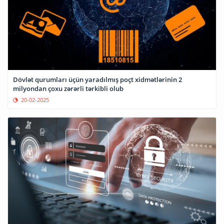
Dövlət qurumları üçün yaradılmış poçt xidmətlərinin 2
milyondan çoxu zərərli tərkibli olub
20-02-2025