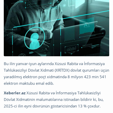
Bu ilin yanvar-iyun aylarında Xüsusi Rabitə və İnformasiya
Təhlükəsizliyi Dövlət Xidməti (XRİTDX) dövlət qurumları üçün
yaradılmış elektron poçt xidmətində 8 milyon 423 min 541
elektron məktubu emal edib.
Xeberler.az
Xüsusi Rabitə və İnformasiya Təhlükəsizliyi
Dövlət Xidmətinin məlumatılarına istinadən bildirir ki, bu,
2025-ci ilin eyni dövrünün göstəricisindən 13 % çoxdur.