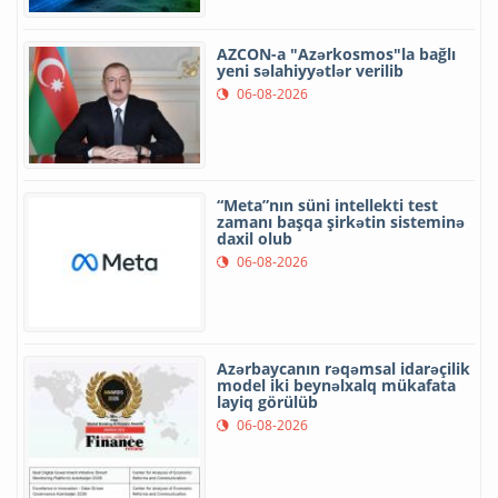
AZCON-a "Azərkosmos"la bağlı
yeni səlahiyyətlər verilib
06-08-2026
“Meta”nın süni intellekti test
zamanı başqa şirkətin sisteminə
daxil olub
06-08-2026
Azərbaycanın rəqəmsal idarəçilik
model iki beynəlxalq mükafata
layiq görülüb
06-08-2026