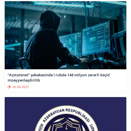
“Azstatenet” şəbəkəsində I rübdə 148 milyon zərərli keçid
müəyyənləşdirilib
26-04-2023