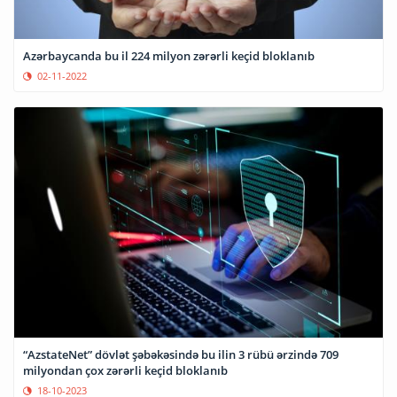
Azərbaycanda bu il 224 milyon zərərli keçid bloklanıb
02-11-2022
“AzstateNet” dövlət şəbəkəsində bu ilin 3 rübü ərzində 709
milyondan çox zərərli keçid bloklanıb
18-10-2023