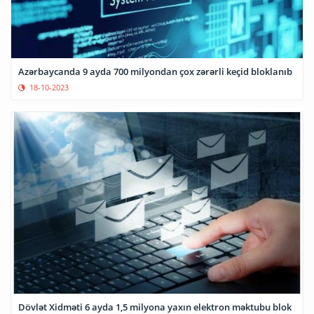
Azərbaycanda 9 ayda 700 milyondan çox zərərli keçid bloklanıb
18-10-2023
Dövlət Xidməti 6 ayda 1,5 milyona yaxın elektron məktubu blok