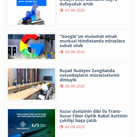
dəfəyədək artıb
07-08-2026
“Google”un məlumat emalı
mərkəzi Hindistanda etirazlara
səbəb olub
06-08-2026
Rəşad Nəbiyev Zəngilanda
vətəndaşların müraciətlərini
dinləyib
06-08-2026
Xəzər dənizinin dibi ilə Trans-
Xəzər Fiber-Optik Kabel Xəttinin
çəkilişi başa çatıb
06-08-2026