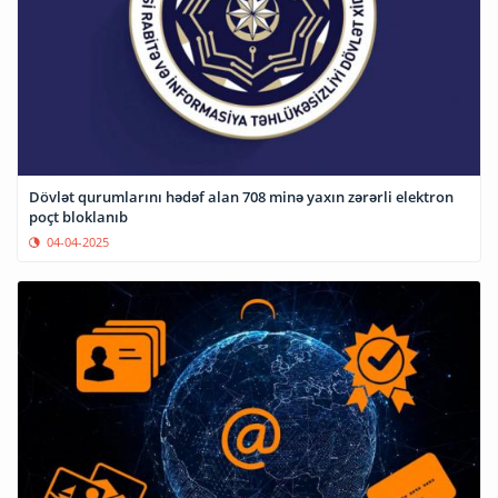
Dövlət qurumlarını hədəf alan 708 minə yaxın zərərli elektron
poçt bloklanıb
04-04-2025