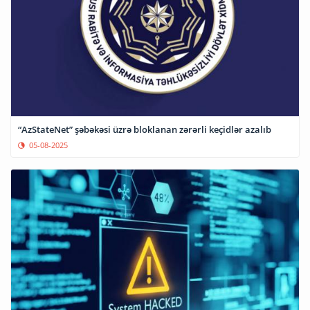
“AzStateNet” şəbəkəsi üzrə bloklanan zərərli keçidlər azalıb
05-08-2025