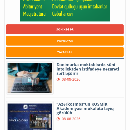
SON XƏBƏR
POPULYAR
YAZARLAR
Danimarka məktəblərdə süni
intellektdən istifadəyə nəzarəti
sərtləşdirir
08-08-2026
“Azərkosmos”un KOSMİK
Akademiyası mükafata layiq
görülüb
08-08-2026