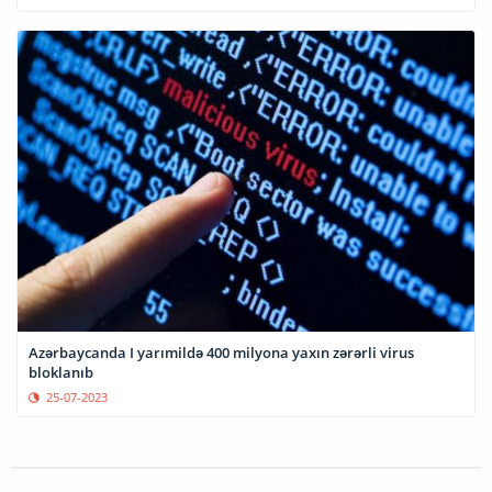
Azərbaycanda I yarımildə 400 milyona yaxın zərərli virus
bloklanıb
25-07-2023