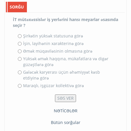
SORĞU
İT mütəxəssislər iş yerlərini hansı meyarlar əsasında
seçir ?
Şirkətin yüksək statusuna görə
İşin, layihənin xarakterinə görə
Əmək müqaviləsinin olmasına görə
Yüksək əmək haqqına, mükafatlara və digər
güzəştlərə görə
Gələcək karyerası üçün əhəmiyyət kəsb
etdiyinə görə
Maraqlı, işgüzar kollektivə görə
NƏTİCƏLƏR
Bütün sorğular