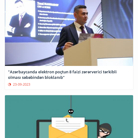
"Azərbaycanda elektron poçtun 8 faizi zərərverici tərkibli
olması səbəbindən bloklanıb"
23-09-2023