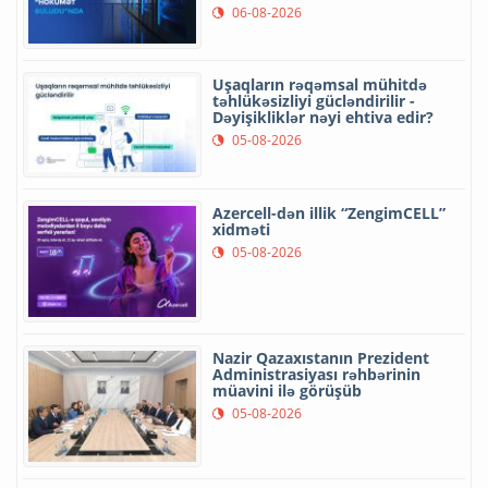
06-08-2026
Uşaqların rəqəmsal mühitdə
təhlükəsizliyi gücləndirilir -
Dəyişikliklər nəyi ehtiva edir?
05-08-2026
Azercell-dən illik “ZengimCELL”
xidməti
05-08-2026
Nazir Qazaxıstanın Prezident
Administrasiyası rəhbərinin
müavini ilə görüşüb
05-08-2026