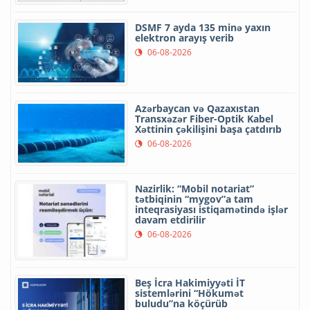
DSMF 7 ayda 135 minə yaxın
elektron arayış verib
06-08-2026
Azərbaycan və Qazaxıstan
Transxəzər Fiber-Optik Kabel
Xəttinin çəkilişini başa çatdırıb
06-08-2026
Nazirlik: “Mobil notariat”
tətbiqinin “mygov”a tam
inteqrasiyası istiqamətində işlər
davam etdirilir
06-08-2026
Beş İcra Hakimiyyəti İT
sistemlərini “Hökumət
buludu”na köçürüb