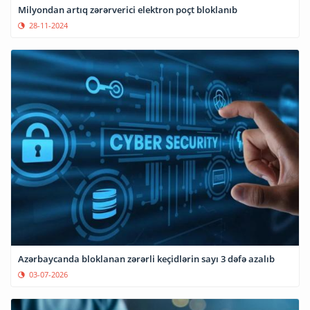
Milyondan artıq zərərverici elektron poçt bloklanıb
28-11-2024
Azərbaycanda bloklanan zərərli keçidlərin sayı 3 dəfə azalıb
03-07-2026