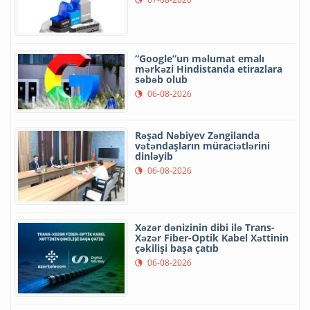
“Google”un məlumat emalı
mərkəzi Hindistanda etirazlara
səbəb olub
06-08-2026
Rəşad Nəbiyev Zəngilanda
vətəndaşların müraciətlərini
dinləyib
06-08-2026
Xəzər dənizinin dibi ilə Trans-
Xəzər Fiber-Optik Kabel Xəttinin
çəkilişi başa çatıb
06-08-2026