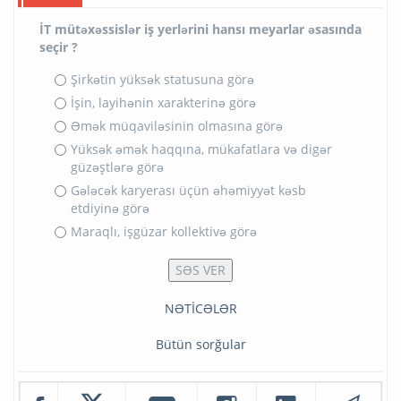
İT mütəxəssislər iş yerlərini hansı meyarlar əsasında
seçir ?
Şirkətin yüksək statusuna görə
İşin, layihənin xarakterinə görə
Əmək müqaviləsinin olmasına görə
Yüksək əmək haqqına, mükafatlara və digər
güzəştlərə görə
Gələcək karyerası üçün əhəmiyyət kəsb
etdiyinə görə
Maraqlı, işgüzar kollektivə görə
NƏTİCƏLƏR
Bütün sorğular