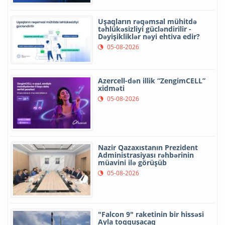
Uşaqların rəqəmsal mühitdə
təhlükəsizliyi gücləndirilir -
Dəyişikliklər nəyi ehtiva edir?
05-08-2026
Azercell-dən illik “ZengimCELL”
xidməti
05-08-2026
Nazir Qazaxıstanın Prezident
Administrasiyası rəhbərinin
müavini ilə görüşüb
05-08-2026
"Falcon 9" raketinin bir hissəsi
Ayla toqquşacaq