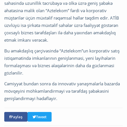
sahəsində uzunillik təcrübəyə və ölkə üzrə geniş şəbəkə
əhatəsinə malik olan “Aztelekom” fərdi və korporativ
müştərilər üçün müxtəlif rəqəmsal həllər təqdim edir. ATİB
üzvlüyü isə şirkətə müxtəlif sahələr üzrə fəaliyyət göstərən
çoxsaylı biznes tərəfdaşları ilə daha yaxından əməkdaşlıq
etmək imkanı verəcək.
Bu əməkdaşlıq çərçivəsində “Aztelekom”un korporativ satış
istiqamətində imkanlarının genişlənməsi, yeni layihələrin
formalaşması və biznes əlaqələrinin daha da güclənməsi
gözlənilir.
Cəmiyyət bundan sonra da innovativ yanaşmalarla bazarda
mövqeyini möhkəmləndirməyi və tərəfdaş şəbəkəsini
genişləndirməyi hədəfləyir.
Paylaş
Tweet