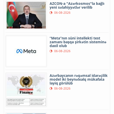
AZCON-a "Azərkosmos"la bağlı
yeni səlahiyyətlər verilib
06-08-2026
“Meta”nın süni intellekti test
zamanı başqa şirkətin sisteminə
daxil olub
06-08-2026
Azərbaycanın rəqəmsal idarəçilik
model iki beynəlxalq mükafata
layiq görülüb
06-08-2026