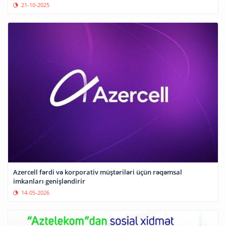
21-10-2025
Azercell fərdi və korporativ müştəriləri üçün rəqəmsal
imkanları genişləndirir
14-05-2026