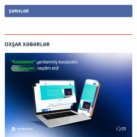
ŞƏRHLƏR
OXŞAR XƏBƏRLƏR