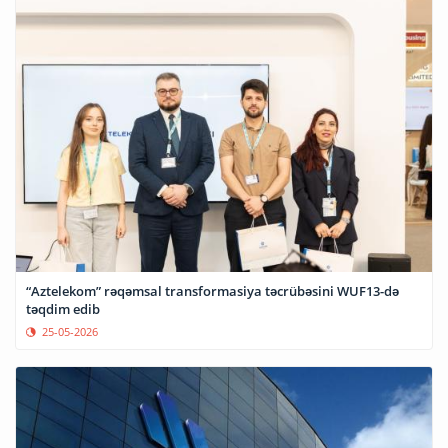
“Aztelekom” rəqəmsal transformasiya təcrübəsini WUF13-də
təqdim edib
25-05-2026