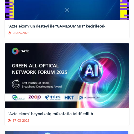
“Aztelekom”un dəstəyi ilə “GAMESUMMIT” keçiriləcək
26-05-2025
“Aztelekom” beynəlxalq mükafatla təltif edilib
17-03-2025