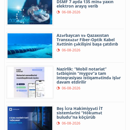
DSMF 7 ayda 135 minə yaxın
elektron arayış verib
06-08-2026
Azərbaycan və Qazaxıstan
Transxəzər Fiber-Optik Kabel
Xəttinin çəkilişini başa çatdırıb
06-08-2026
Nazirlik: “Mobil notariat”
tətbiqinin “mygov”a tam
inteqrasiyası istiqamətində işlər
davam etdirilir
06-08-2026
Beş İcra Hakimiyyəti İT
sistemlərini “Hökumət
buludu”na köçürüb
06-08-2026