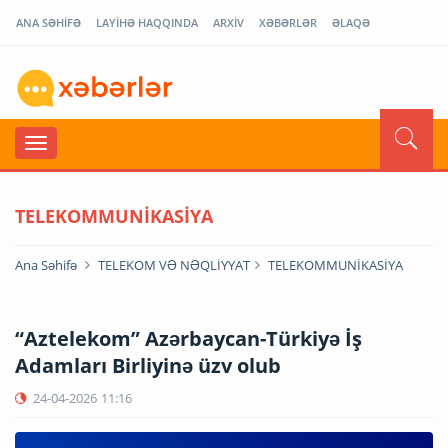
ANA SƏHİFƏ
LAYİHƏ HAQQINDA
ARXİV
XƏBƏRLƏR
ƏLAQƏ
TELEKOMMUNİKASİYA
Ana Səhifə
TELEKOM VƏ NƏQLİYYAT
TELEKOMMUNİKASİYA
“Aztelekom” Azərbaycan-Türkiyə İş
Adamları Birliyinə üzv olub
24-04-2026
11:16