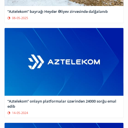
“Aztelekom” bayrağı Heydər Əliyev zirvəsində dalğalanıb
08-05-2025
“Aztelekom” onlayn platformalar üzərindən 24000 sorğu emal
edib
14-05-2024