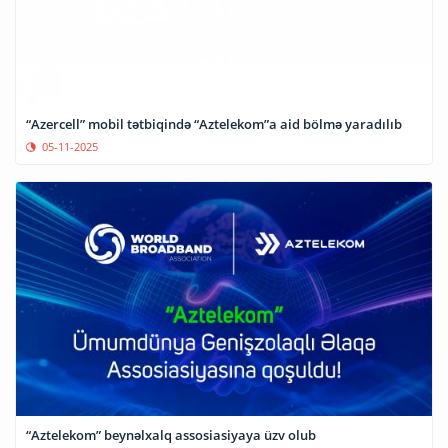
“Azercell” mobil tətbiqində “Aztelekom”a aid bölmə yaradılıb
05-11-2025
“Aztelekom” beynəlxalq assosiasiyaya üzv olub