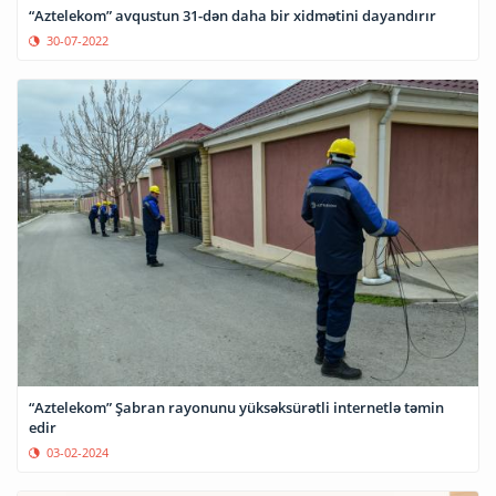
“Aztelekom” avqustun 31-dən daha bir xidmətini dayandırır
30-07-2022
“Aztelekom” Şabran rayonunu yüksəksürətli internetlə təmin
edir
03-02-2024