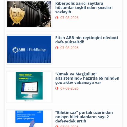
Kiberpolis xarici saytlara
hücumlar təşkil edən şəxsləri
saxlayıb
07-08-2026
Fitch ABB-nin reytinqini növbəti
dəfə yüksəltdi!
07-08-2026
“Əmək və Məşğulluq”
altsistemində hazırda 65 mindən
çox aktiv vakansiya var
07-08-2026
“Biletim.az” portalı üzərindən
onlayn bilet alanların sayı 2
dəfəyədək artıb
07-08-2026