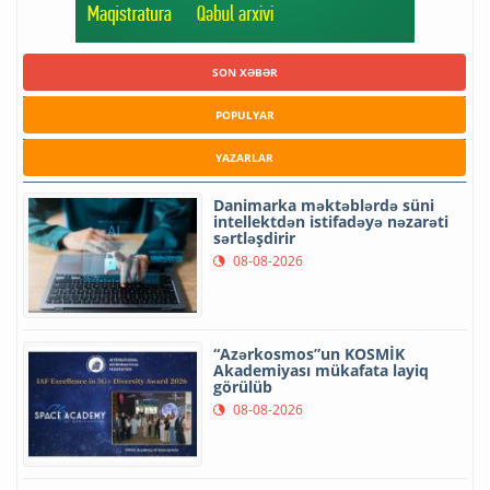
SON XƏBƏR
POPULYAR
YAZARLAR
Danimarka məktəblərdə süni
intellektdən istifadəyə nəzarəti
sərtləşdirir
08-08-2026
“Azərkosmos”un KOSMİK
Akademiyası mükafata layiq
görülüb
08-08-2026