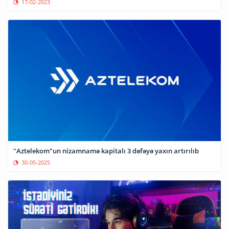
17-02-2023
"Aztelekom"un nizamnamə kapitalı 3 dəfəyə yaxın artırılıb
30-05-2025