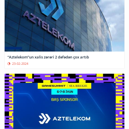
“Aztelekom”un xalis zərəri 2 dəfədən çox artıb
23-02-2024