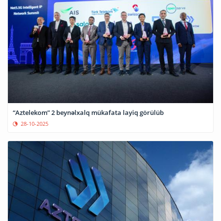
“Aztelekom” 2 beynəlxalq mükafata layiq görülüb
28-10-2025