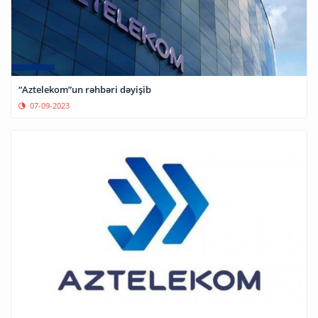
“Aztelekom”un rəhbəri dəyişib
07-09-2023