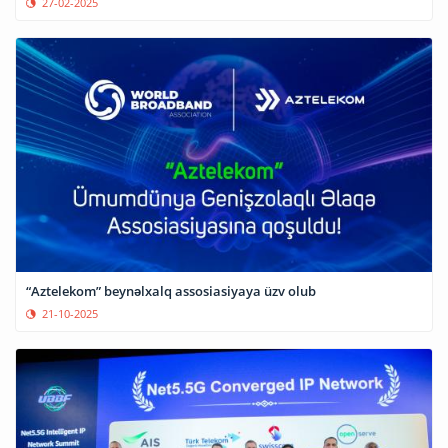
27-02-2025
“Aztelekom” beynəlxalq assosiasiyaya üzv olub
21-10-2025