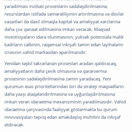
yaradılması inzibati proseslərin sadələşdirilməsinə,
resurslardan istifadə səmərəliliyinin artırılmasına və dövlət
vəsaitləri də daxil olmaqla kapital və əməliyyat xərclərinə
daha çox qənaət edilməsinə imkan verəcək. Məqsəd
investisiyaların idarə olunmasının, yüksək potensiala malik
kadrların cəlbinin, rəqəmsal inkişafı təmin edən layihələrin
icrasının vahid mərkəzdən aparılmasıdır.
Yenidən təşkil təkrarlanan prosesləri aradan qaldıracaq,
əməliyyatların daha çevik olmasına və qərarvermə
prosesinin sadələşdirilməsinə zəmin yaradacaq. Yeni
qurumun əsas prioritetlərindən biri də strateji məqsədlərin
daha yaxşı əlaqələndirilməsinə və uyğunlaşdırılmasına
imkan verən idarəetmə mexanizminin yaradılmasıdır. Vahid
idarəetmə çərçivəsində fəaliyyət göstərməklə bu qurum
innovasiyaları təşviq edən əməkdaşlıq mühitini də inkişaf
etdirəcək.