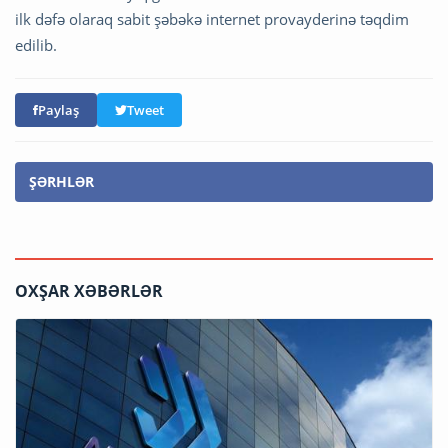
ilk dəfə olaraq sabit şəbəkə internet provayderinə təqdim
edilib.
Paylaş
Tweet
ŞƏRHLƏR
OXŞAR XƏBƏRLƏR