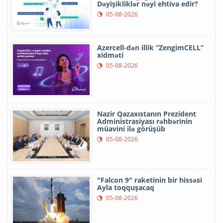
Dəyişikliklər nəyi ehtiva edir?
05-08-2026
Azercell-dən illik “ZengimCELL”
xidməti
05-08-2026
Nazir Qazaxıstanın Prezident
Administrasiyası rəhbərinin
müavini ilə görüşüb
05-08-2026
"Falcon 9" raketinin bir hissəsi
Ayla toqquşacaq
05-08-2026