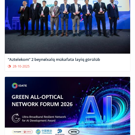
“Aztelekom” 2 beynəlxalq mükafata layiq görülüb
28-10-2025