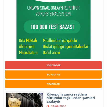
SON XƏBƏR
POPULYAR
YAZARLAR
Kiberpolis xarici saytlara
hücumlar təşkil edən şəxsləri
saxlayıb
07-08-2026