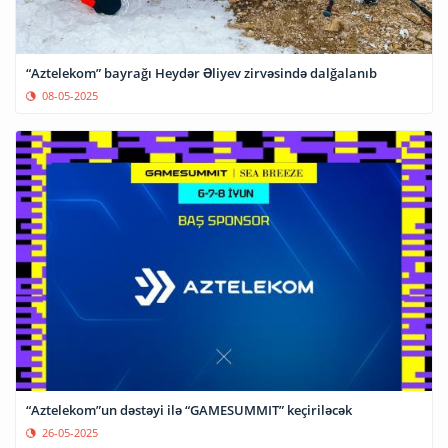
“Aztelekom” bayrağı Heydər Əliyev zirvəsində dalğalanıb
08-05-2025
“Aztelekom”un dəstəyi ilə “GAMESUMMIT” keçiriləcək
26-05-2025