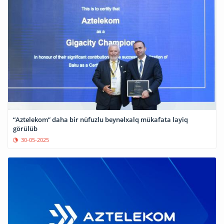
“Aztelekom” daha bir nüfuzlu beynəlxalq mükafata layiq
görülüb
30-05-2025