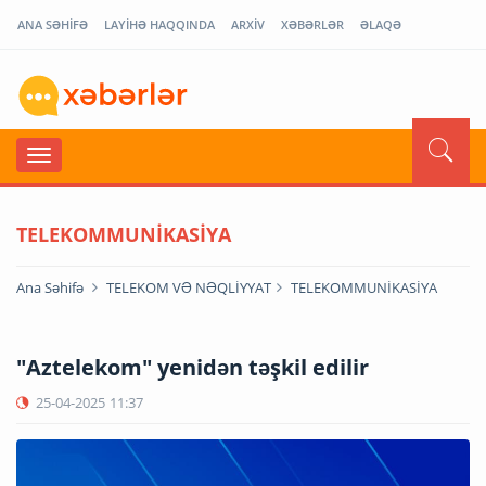
ANA SƏHİFƏ
LAYİHƏ HAQQINDA
ARXİV
XƏBƏRLƏR
ƏLAQƏ
TELEKOMMUNİKASİYA
Ana Səhifə
TELEKOM VƏ NƏQLİYYAT
TELEKOMMUNİKASİYA
"Aztelekom" yenidən təşkil edilir
25-04-2025
11:37