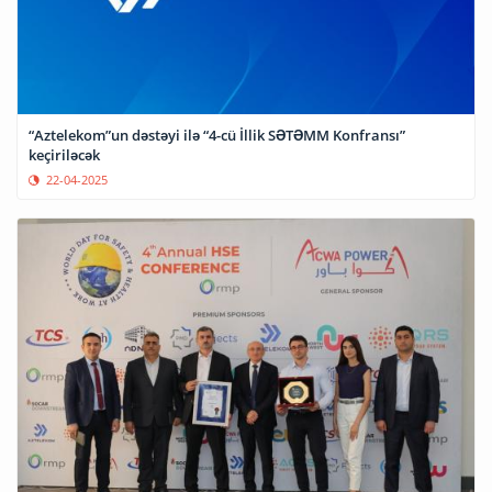
“Aztelekom”un dəstəyi ilə “4-cü İllik SƏTƏMM Konfransı”
keçiriləcək
22-04-2025