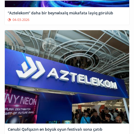
“Aztelekom” daha bir beynəlxalq mükafata layiq görülüb
04-03-2026
Cənubi Qafqazın ən böyük oyun festivalı sona çatıb