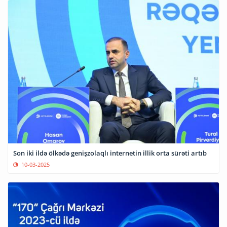
Son iki ildə ölkədə genişzolaqlı internetin illik orta sürəti artıb
10-03-2025