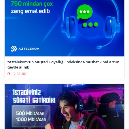
“Aztelekom”un Müştəri Loyallığı İndeksində müsbət 7 bal artım
qeydə alınıb
12-02-2024