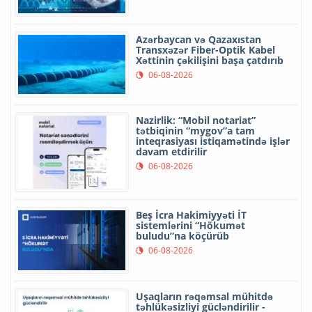
Azərbaycan və Qazaxıstan
Transxəzər Fiber-Optik Kabel
Xəttinin çəkilişini başa çatdırıb
06-08-2026
Nazirlik: “Mobil notariat”
tətbiqinin “mygov”a tam
inteqrasiyası istiqamətində işlər
davam etdirilir
06-08-2026
Beş İcra Hakimiyyəti İT
sistemlərini “Hökumət
buludu”na köçürüb
06-08-2026
Uşaqların rəqəmsal mühitdə
təhlükəsizliyi gücləndirilir -