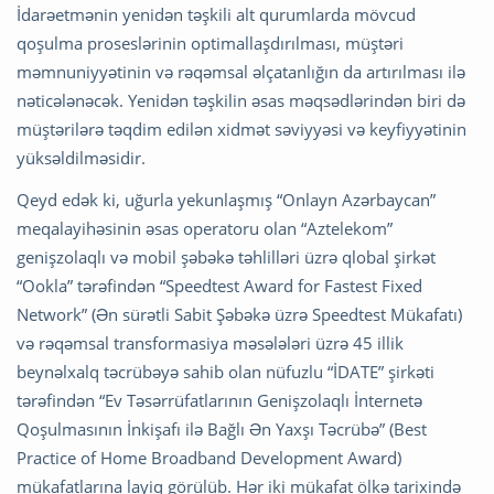
İdarəetmənin yenidən təşkili alt qurumlarda mövcud
qoşulma proseslərinin optimallaşdırılması, müştəri
məmnuniyyətinin və rəqəmsal əlçatanlığın da artırılması ilə
nəticələnəcək. Yenidən təşkilin əsas məqsədlərindən biri də
müştərilərə təqdim edilən xidmət səviyyəsi və keyfiyyətinin
yüksəldilməsidir.
Qeyd edək ki, uğurla yekunlaşmış “Onlayn Azərbaycan”
meqalayihəsinin əsas operatoru olan “Aztelekom”
genişzolaqlı və mobil şəbəkə təhlilləri üzrə qlobal şirkət
“Ookla” tərəfindən “Speedtest Award for Fastest Fixed
Network” (Ən sürətli Sabit Şəbəkə üzrə Speedtest Mükafatı)
və rəqəmsal transformasiya məsələləri üzrə 45 illik
beynəlxalq təcrübəyə sahib olan nüfuzlu “İDATE” şirkəti
tərəfindən “Ev Təsərrüfatlarının Genişzolaqlı İnternetə
Qoşulmasının İnkişafı ilə Bağlı Ən Yaxşı Təcrübə” (Best
Practice of Home Broadband Development Award)
mükafatlarına layiq görülüb. Hər iki mükafat ölkə tarixində