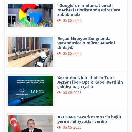
“Google”un məlumat emalı
mərkəzi Hindistanda etirazlara
səbəb olub
06-08-2026
Rəşad Nəbiyev Zəngilanda
vətəndaşların müraciətlərini
dinləyib
06-08-2026
Xəzər dənizinin dibi ilə Trans-
Xəzər Fiber-Optik Kabel Xəttinin
çəkilişi başa çatıb
06-08-2026
AZCON-a "Azərkosmos"la bağlı
yeni səlahiyyətlər verilib
06-08-2026