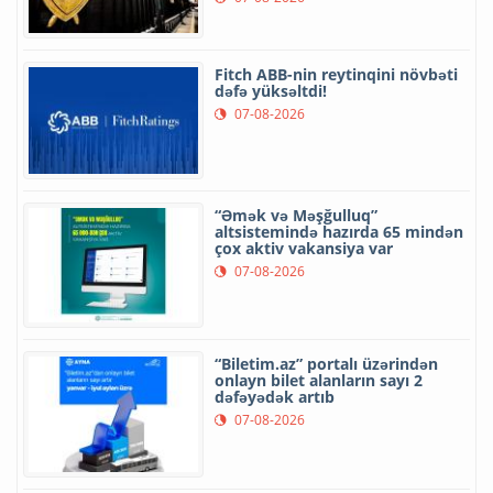
Fitch ABB-nin reytinqini növbəti
dəfə yüksəltdi!
07-08-2026
“Əmək və Məşğulluq”
altsistemində hazırda 65 mindən
çox aktiv vakansiya var
07-08-2026
“Biletim.az” portalı üzərindən
onlayn bilet alanların sayı 2
dəfəyədək artıb
07-08-2026