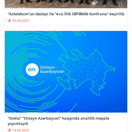
“Aztelekom”un dəstəyi ilə “4-cü İllik SƏTƏMM Konfransı” keçirilib
29-04-2025
“Ookla” “Onlayn Azərbaycan” haqqında analitik məqalə
yayımlayıb
14-05-2025