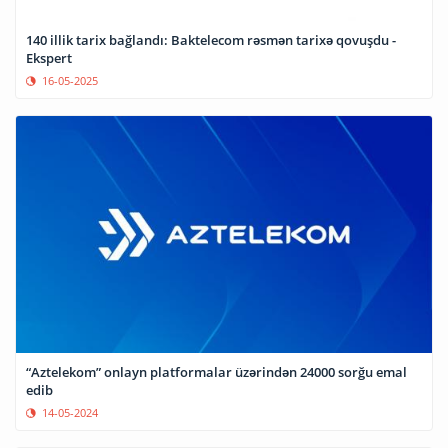
140 illik tarix bağlandı: Baktelecom rəsmən tarixə qovuşdu -
Ekspert
16-05-2025
“Aztelekom” onlayn platformalar üzərindən 24000 sorğu emal
edib
14-05-2024