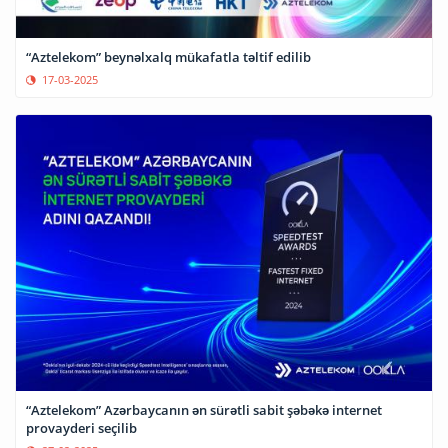
“Aztelekom” beynəlxalq mükafatla təltif edilib
17-03-2025
“Aztelekom” Azərbaycanın ən sürətli sabit şəbəkə internet
provayderi seçilib