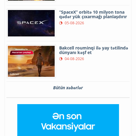
“SpaceX” orbitə 10 milyon tona
qədər yük çıxarmağı planlaşdırır
05-08-2026
Bakcell rouminqi ilə yay tətilində
dünyanı kəşf et
04-08-2026
Bütün xəbərlər