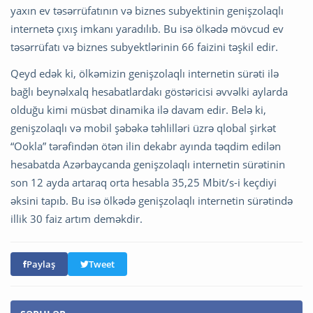
yaxın ev təsərrüfatının və biznes subyektinin genişzolaqlı
internetə çıxış imkanı yaradılıb. Bu isə ölkədə mövcud ev
təsərrüfatı və biznes subyektlərinin 66 faizini təşkil edir.
Qeyd edək ki, ölkəmizin genişzolaqlı internetin sürəti ilə
bağlı beynəlxalq hesabatlardakı göstəricisi əvvəlki aylarda
olduğu kimi müsbət dinamika ilə davam edir. Belə ki,
genişzolaqlı və mobil şəbəkə təhlilləri üzrə qlobal şirkət
“Ookla” tərəfindən ötən ilin dekabr ayında təqdim edilən
hesabatda Azərbaycanda genişzolaqlı internetin sürətinin
son 12 ayda artaraq orta hesabla 35,25 Mbit/s-i keçdiyi
əksini tapıb. Bu isə ölkədə genişzolaqlı internetin sürətində
illik 30 faiz artım deməkdir.
Paylaş
Tweet