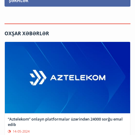
ŞƏRHLƏR
OXŞAR XƏBƏRLƏR
“Aztelekom” onlayn platformalar üzərindən 24000 sorğu emal
edib
14-05-2024