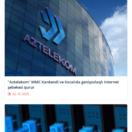
"Aztelekom" MMC Xankəndi və Xocalıda genişzolaqlı internet
şəbəkəsi qurur
02-10-2023