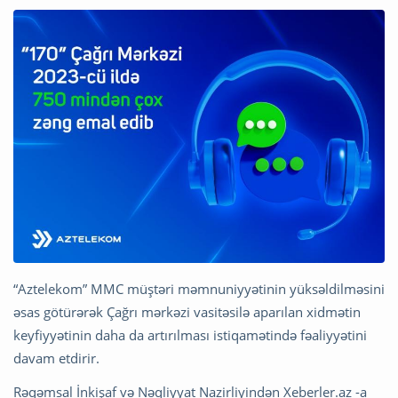
“Aztelekom” MMC müştəri məmnuniyyətinin yüksəldilməsini
əsas götürərək Çağrı mərkəzi vasitəsilə aparılan xidmətin
keyfiyyətinin daha da artırılması istiqamətində fəaliyyətini
davam etdirir.
Rəqəmsal İnkişaf və Nəqliyyat Nazirliyindən Xeberler.az -a