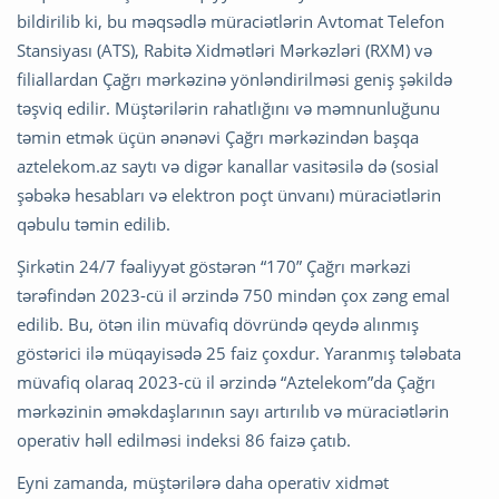
bildirilib ki, bu məqsədlə müraciətlərin Avtomat Telefon
Stansiyası (ATS), Rabitə Xidmətləri Mərkəzləri (RXM) və
filiallardan Çağrı mərkəzinə yönləndirilməsi geniş şəkildə
təşviq edilir. Müştərilərin rahatlığını və məmnunluğunu
təmin etmək üçün ənənəvi Çağrı mərkəzindən başqa
aztelekom.az saytı və digər kanallar vasitəsilə də (sosial
şəbəkə hesabları və elektron poçt ünvanı) müraciətlərin
qəbulu təmin edilib.
Şirkətin 24/7 fəaliyyət göstərən “170” Çağrı mərkəzi
tərəfindən 2023-cü il ərzində 750 mindən çox zəng emal
edilib. Bu, ötən ilin müvafiq dövründə qeydə alınmış
göstərici ilə müqayisədə 25 faiz çoxdur. Yaranmış tələbata
müvafiq olaraq 2023-cü il ərzində “Aztelekom”da Çağrı
mərkəzinin əməkdaşlarının sayı artırılıb və müraciətlərin
operativ həll edilməsi indeksi 86 faizə çatıb.
Eyni zamanda, müştərilərə daha operativ xidmət