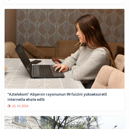
“Aztelekom” Abşeron rayonunun 99 faizini yüksəksürətli
internetlə əhatə edib
22-10-2024