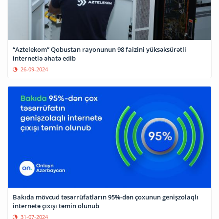
“Aztelekom” Qobustan rayonunun 98 faizini yüksəksürətli
internetlə əhatə edib
26-09-2024
Bakıda mövcud təsərrüfatların 95%-dən çoxunun genişzolaqlı
internetə çıxışı təmin olunub
31-07-2024