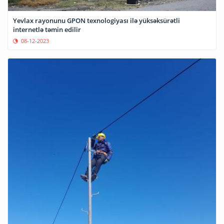
Yevlax rayonunu GPON texnologiyası ilə yüksəksürətli
internetlə təmin edilir
08-12-2023