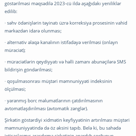
göstərilməsi məqsədilə 2023-cü ildə aşağıdakı yeniliklər
edilib:
∙ səhv ödənişlərin təyinatı üzrə korreksiya prosesinin vahid
mərkəzdən idarə olunması;
∙ alternativ əlaqə kanalının istifadəyə verilməsi (onlayn
müraciət);
∙ müraciətlərin qeydiyyatı və həlli zamanı abunəçilərə SMS
bildirişin göndərilməsi;
∙ qoşulmasonrası müştəri məmnuniyyəti indeksinin
ölçülməsi;
∙ yaranmış borc məlumatlarının çatdırılmasının
avtomatlaşdırılması (avtomatik zənglər).
Şirkətin göstərdiyi xidmətin keyfiyyətinin artırılması müştəri
məmnuniyyətində də öz əksini tapıb. Belə ki, bu sahədə
ixtisaslaşmış araşdırma şirkətinin apardığı sorğunun