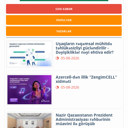
SON XƏBƏR
POPULYAR
YAZARLAR
Uşaqların rəqəmsal mühitdə
təhlükəsizliyi gücləndirilir -
Dəyişikliklər nəyi ehtiva edir?
05-08-2026
Azercell-dən illik “ZengimCELL”
xidməti
05-08-2026
Nazir Qazaxıstanın Prezident
Administrasiyası rəhbərinin
müavini ilə görüşüb