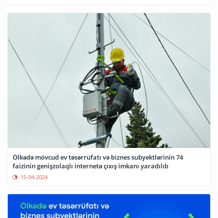
Ölkədə mövcud ev təsərrüfatı və biznes subyektlərinin 74
faizinin genişzolaqlı internetə çıxış imkanı yaradılıb
15-04-2024