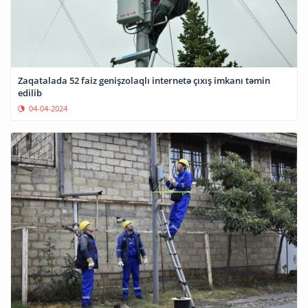
Zaqatalada 52 faiz genişzolaqlı internetə çıxış imkanı təmin
edilib
04-04-2024