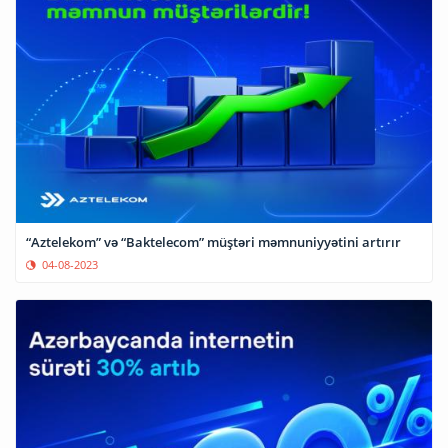
“Aztelekom” və “Baktelecom” müştəri məmnuniyyətini artırır
04-08-2023