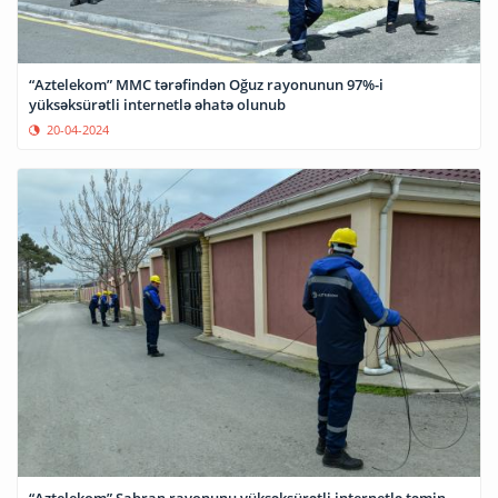
“Aztelekom” MMC tərəfindən Oğuz rayonunun 97%-i
yüksəksürətli internetlə əhatə olunub
20-04-2024