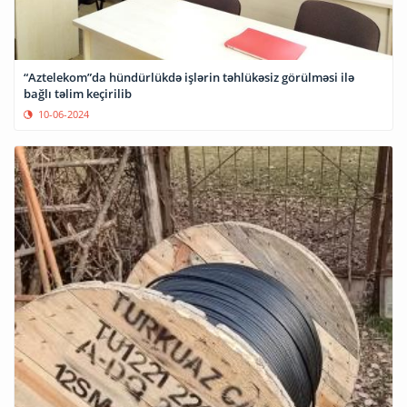
“Aztelekom”da hündürlükdə işlərin təhlükəsiz görülməsi ilə
bağlı təlim keçirilib
10-06-2024