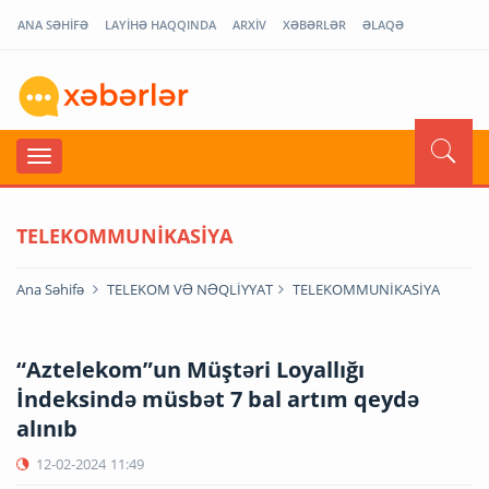
ANA SƏHİFƏ
LAYİHƏ HAQQINDA
ARXİV
XƏBƏRLƏR
ƏLAQƏ
TELEKOMMUNİKASİYA
Ana Səhifə
TELEKOM VƏ NƏQLİYYAT
TELEKOMMUNİKASİYA
“Aztelekom”un Müştəri Loyallığı
İndeksində müsbət 7 bal artım qeydə
alınıb
12-02-2024
11:49