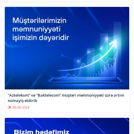
“Aztelekom” və “Baktelecom” müştəri məmnuniyyəti üzrə artım
nümayiş etdirib
06-06-2024