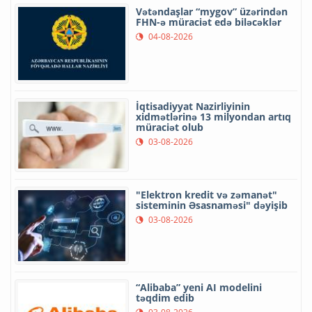
Vətəndaşlar “mygov” üzərindən
FHN-ə müraciət edə biləcəklər
04-08-2026
İqtisadiyyat Nazirliyinin
xidmətlərinə 13 milyondan artıq
müraciət olub
03-08-2026
"Elektron kredit və zəmanət"
sisteminin Əsasnaməsi" dəyişib
03-08-2026
“Alibaba” yeni AI modelini
təqdim edib