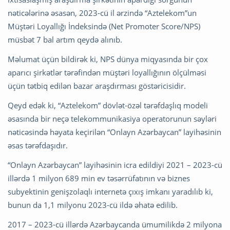
nəticələrinə əsasən, 2023-cü il ərzində “Aztelekom”un
Müştəri Loyallığı İndeksində (Net Promoter Score/NPS)
müsbət 7 bal artım qeydə alınıb.
Məlumat üçün bildirək ki, NPS dünya miqyasında bir çox
aparıcı şirkətlər tərəfindən müştəri loyallığının ölçülməsi
üçün tətbiq edilən bazar araşdırması göstəricisidir.
Qeyd edək ki, “Aztelekom” dövlət-özəl tərəfdaşlıq modeli
əsasında bir neçə telekommunikasiya operatorunun səyləri
nəticəsində həyata keçirilən “Onlayn Azərbaycan” layihəsinin
əsas tərəfdaşıdır.
“Onlayn Azərbaycan” layihəsinin icra edildiyi 2021 – 2023-cü
illərdə 1 milyon 689 min ev təsərrüfatının və biznes
subyektinin genişzolaqlı internetə çıxış imkanı yaradılıb ki,
bunun da 1,1 milyonu 2023-cü ildə əhatə edilib.
2017 – 2023-cü illərdə Azərbaycanda ümumilikdə 2 milyona