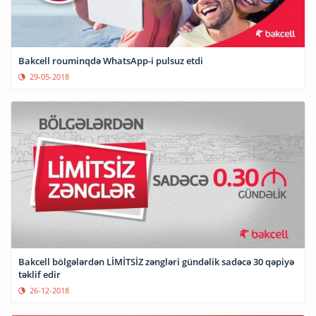
Bakcell rouminqdə WhatsApp-i pulsuz etdi
29-05-2018
Bakcell bölgələrdən LİMİTSİZ zəngləri gündəlik sadəcə 30 qəpiyə
təklif edir
26-12-2018