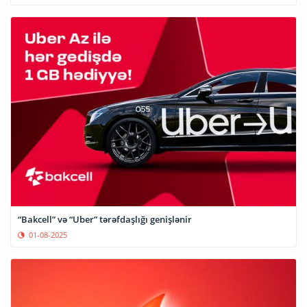
“Bakcell” və “Uber” tərəfdaşlığı genişlənir
01-08-2025