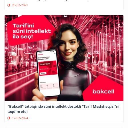
25-02-2021
"Bakcell" tətbiqində süni intellekt dəstəkli “Tarif Məsləhətçisi”ni
təqdim etdi
17-07-2024