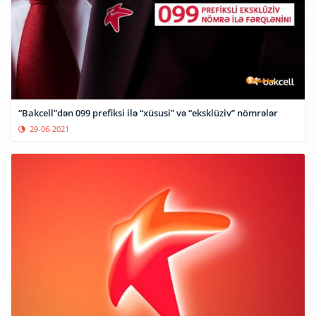
“Bakcell”dən 099 prefiksi ilə “xüsusi” və “eksklüziv” nömrələr
29-06-2021