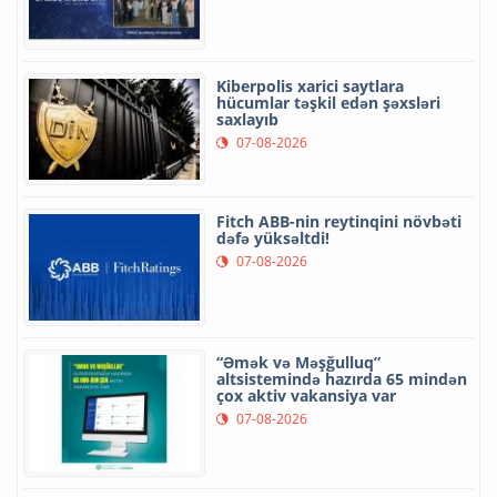
Kiberpolis xarici saytlara
hücumlar təşkil edən şəxsləri
saxlayıb
07-08-2026
Fitch ABB-nin reytinqini növbəti
dəfə yüksəltdi!
07-08-2026
“Əmək və Məşğulluq”
altsistemində hazırda 65 mindən
çox aktiv vakansiya var
07-08-2026