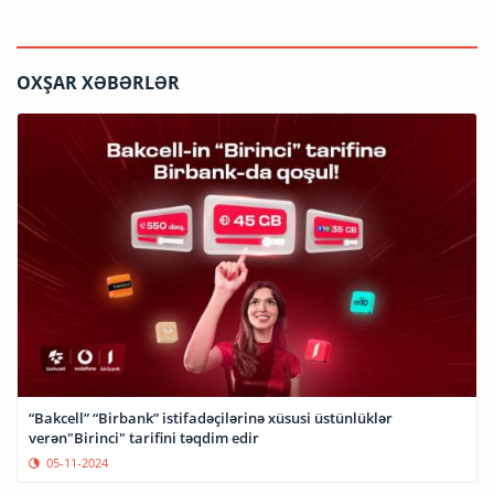
OXŞAR XƏBƏRLƏR
“Bakcell” “Birbank” istifadəçilərinə xüsusi üstünlüklər
verən"Birinci" tarifini təqdim edir
05-11-2024