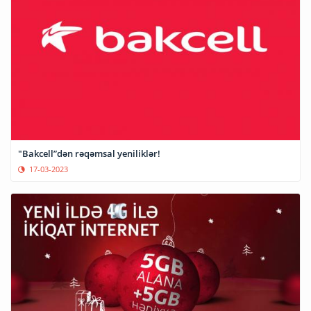
"Bakcell”dən rəqəmsal yeniliklər!
17-03-2023