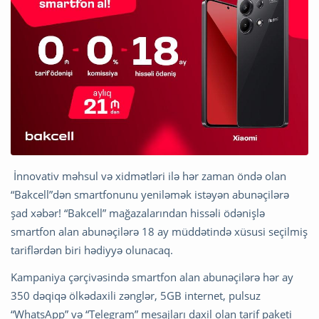
İnnovativ məhsul və xidmətləri ilə hər zaman öndə olan
“Bakcell”dən smartfonunu yeniləmək istəyən abunəçilərə
şad xəbər! “Bakcell” mağazalarından hissəli ödənişlə
smartfon alan abunəçilərə 18 ay müddətində xüsusi seçilmiş
tariflərdən biri hədiyyə olunacaq.
Kampaniya çərçivəsində smartfon alan abunəçilərə hər ay
350 dəqiqə ölkədaxili zənglər, 5GB internet, pulsuz
“WhatsApp” və “Telegram” mesajları daxil olan tarif paketi