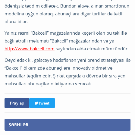
ödənişsiz təqdim ediləcək. Bundan əlavə, alınan smartfonun
modelinə uyğun olaraq, abunəçilərə digər tariflər də təklif
oluna bilər.
Yalnız rəsmi “Bakcell” mağazalarında keçərli olan bu təkliflə
bağlı ətraflı məlumatı “Bakcell” mağazalarından və ya
http://www.bakcell.com
saytından əldə etmək mümkündür.
Qeyd edək ki, gələcəyə hədəflənən yeni brend strategiyası ilə
“Bakcell” ölkəmizdə abunəçilərə innovativ xidmət və
məhsullar təqdim edir. Şirkət qarşıdakı dövrdə bir sıra yeni
məhsulları abunəçilərin ixtiyarına verəcək.
Paylaş
Tweet
ŞƏRHLƏR