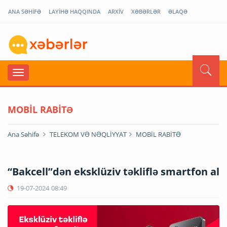
ANA SƏHİFƏ
LAYİHƏ HAQQINDA
ARXİV
XƏBƏRLƏR
ƏLAQƏ
MOBİL RABİTƏ
Ana Səhifə
TELEKOM VƏ NƏQLİYYAT
MOBİL RABİTƏ
“Bakcell”dən eksklüziv təkliflə smartfon al
19-07-2024
08:49