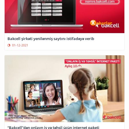
Bakcell şirkəti yenilənmiş saytını istifadəyə verib
01-12-2021
“Bakcell”dən onlayn iş və təhsil üçün internet paketi