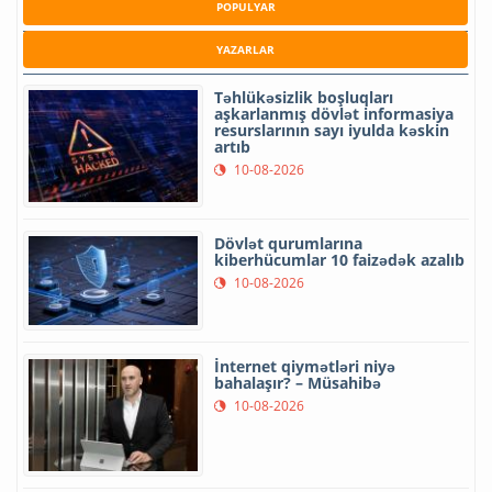
POPULYAR
YAZARLAR
Təhlükəsizlik boşluqları
aşkarlanmış dövlət informasiya
resurslarının sayı iyulda kəskin
artıb
10-08-2026
Dövlət qurumlarına
kiberhücumlar 10 faizədək azalıb
10-08-2026
İnternet qiymətləri niyə
bahalaşır? – Müsahibə
10-08-2026