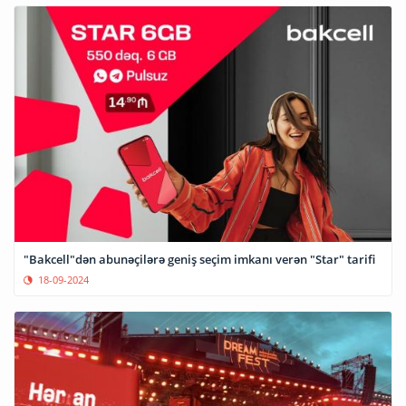
"Bakcell"dən abunəçilərə geniş seçim imkanı verən "Star" tarifi
18-09-2024