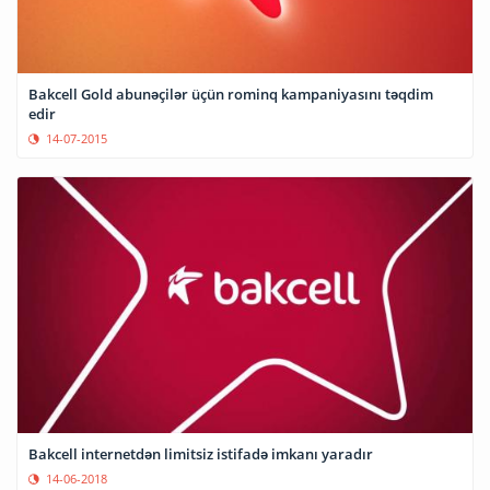
Bakcell Gold abunəçilər üçün rominq kampaniyasını təqdim
edir
14-07-2015
Bakcell internetdən limitsiz istifadə imkanı yaradır
14-06-2018