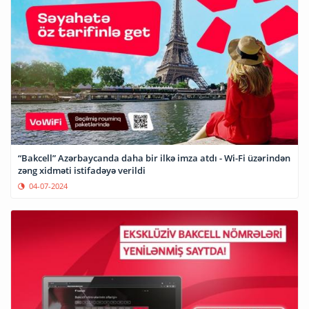
“Bakcell” Azərbaycanda daha bir ilkə imza atdı - Wi-Fi üzərindən
zəng xidməti istifadəyə verildi
04-07-2024