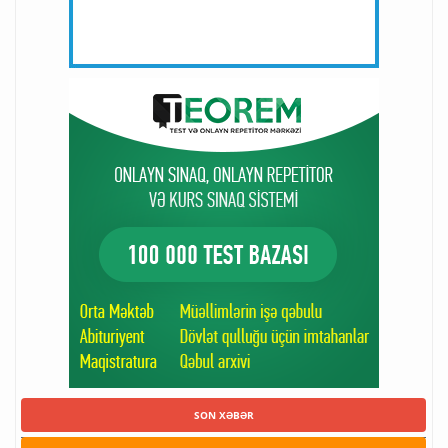
SON XƏBƏR