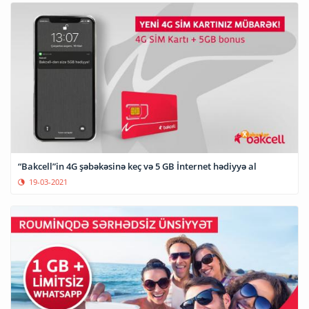
“Bakcell”in 4G şəbəkəsinə keç və 5 GB İnternet hədiyyə al
19-03-2021