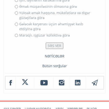
İşin, layihənin xarakterinə görə
Əmək müqaviləsinin olmasına görə
Yüksək əmək haqqına, mükafatlara və digər
güzəştlərə görə
Gələcək karyerası üçün əhəmiyyət kəsb
etdiyinə görə
Maraqlı, işgüzar kollektivə görə
NƏTİCƏLƏR
Bütün sorğular
ANA SƏHİFƏ
LAYİHƏ HAQQINDA
ARXİV
XƏBƏRLƏR
ƏLAQƏ