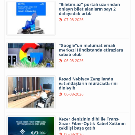
“Biletim.az” portalı üzərindən
onlayn bilet alanların sayı 2
dəfəyədək artıb
07-08-2026
“Google”un məlumat emalı
mərkəzi Hindistanda etirazlara
səbəb olub
06-08-2026
Rəşad Nəbiyev Zəngilanda
vətəndaşların müraciətlərini
dinləyib
06-08-2026
Xəzər dənizinin dibi ilə Trans-
Xəzər Fiber-Optik Kabel Xəttinin
çəkilişi başa çatıb
06-08-2026