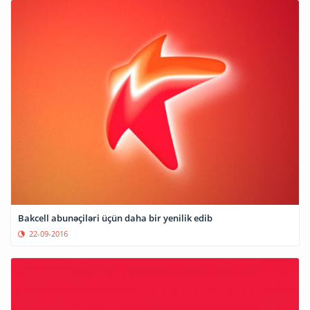
Bakcell abunəçiləri üçün daha bir yenilik edib
22-09-2016