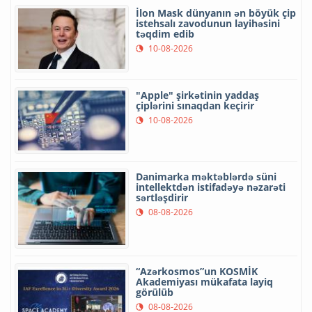
İlon Mask dünyanın ən böyük çip
istehsalı zavodunun layihəsini
təqdim edib
10-08-2026
"Apple" şirkətinin yaddaş
çiplərini sınaqdan keçirir
10-08-2026
Danimarka məktəblərdə süni
intellektdən istifadəyə nəzarəti
sərtləşdirir
08-08-2026
“Azərkosmos”un KOSMİK
Akademiyası mükafata layiq
görülüb
08-08-2026