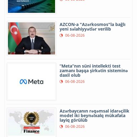
AZCON-a "Azərkosmos"la bağlı
yeni səlahiyyətlər verilib
06-08-2026
“Meta”nın süni intellekti test
zamanı başqa şirkətin sisteminə
daxil olub
06-08-2026
Azərbaycanın rəqəmsal idarəçilik
model iki beynəlxalq mükafata
layiq görülüb
06-08-2026