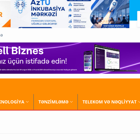
QƏ
XNOLOGİYA
TƏNZİMLƏMƏ
TELEKOM VƏ NƏQLİYYAT