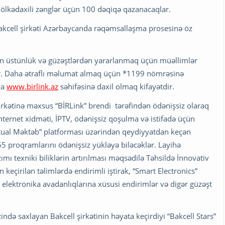
 ölkədaxili zənglər üçün 100 dəqiqə qazanacaqlar.
Bakcell şirkəti Azərbaycanda rəqəmsallaşma prosesinə öz
an üstünlük və güzəştlərdən yararlanmaq üçün müəllimlər
idir. Daha ətraflı məlumat almaq üçün *1199 nömrəsinə
ya
www.birlink.az
səhifəsinə daxil olmaq kifayətdir.
irkətinə məxsus “BİRLink” brendi tərəfindən ödənişsiz olaraq
internet xidməti, İPTV, ödənişsiz qoşulma və istifadə üçün
rtual Məktəb” platforması üzərindən qeydiyyatdan keçən
365 proqramlarını ödənişsiz yükləyə biləcəklər. Layihə
mı texniki biliklərin artırılması məqsədilə Təhsildə İnnovativ
 keçirilən təlimlərdə endirimli iştirak, “Smart Electronics”
elektronika avadanlıqlarına xüsusi endirimlər və digər güzəşt
ində saxlayan Bakcell şirkətinin həyata keçirdiyi “Bakcell Stars”