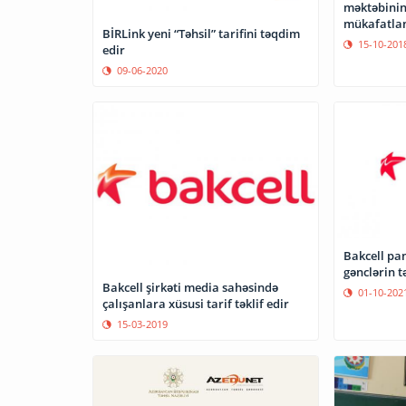
məktəbinin 
mükafatlan
BİRLink yeni “Təhsil” tarifini təqdim
15-10-201
edir
09-06-2020
Bakcell p
gənclərin t
Bakcell şirkəti media sahəsində
01-10-202
çalışanlara xüsusi tarif təklif edir
15-03-2019