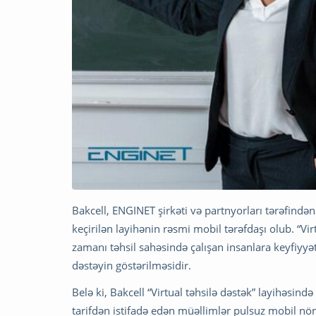
Bakcell, ENGINET şirkəti və partnyorları tərəfindən
keçirilən layihənin rəsmi mobil tərəfdaşı olub. “V
zamanı təhsil sahəsində çalışan insanlara keyfiyyətli
dəstəyin göstərilməsidir.
Belə ki, Bakcell “Virtual təhsilə dəstək” layihəsind
tarifdən istifadə edən müəllimlər pulsuz mobil n