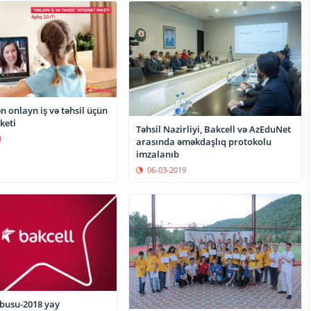
n onlayn iş və təhsil üçün
keti
Təhsil Nazirliyi, Bakcell və AzEduNet
1
arasında əməkdaşlıq protokolu
imzalanıb
06-03-2019
obusu-2018 yay