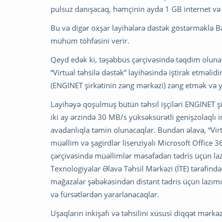
pulsuz danışacaq, həmçinin ayda 1 GB internet və
Bu və digər oxşar layihələrə dəstək göstərməklə 
mühüm töhfəsini verir.
Qeyd edək ki, təşəbbüs çərçivəsində təqdim olun
“Virtual təhsilə dəstək” layihəsində iştirak etməl
(ENGINET şirkətinin zəng mərkəzi) zəng etmək və 
Layihəyə qoşulmuş bütün təhsil işçiləri ENGINET ş
iki ay ərzində 30 MB/s yüksəksürətli genişzolaqlı 
avadanlıqla təmin olunacaqlar. Bundan əlavə, “Vi
müəllim və şagirdlər lisenziyalı Microsoft Office 
çərçivəsində müəllimlər məsafədən tədris üçün lazı
Texnologiyalar Əlavə Təhsil Mərkəzi (İTE) tərəfindən
mağazalar şəbəkəsindən distant tədris üçün lazımı 
və fürsətlərdən yararlanacaqlar.
Uşaqların inkişafı və təhsilini xüsusi diqqət mərkəz