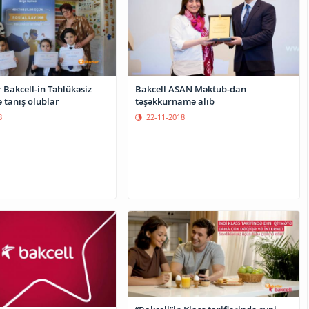
 Bakcell-in Təhlükəsiz
Bakcell ASAN Məktub-dan
ə tanış olublar
təşəkkürnamə alıb
8
22-11-2018