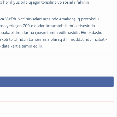
hər il yüzlərlə uşağın təhsilinə və sosial rifahının
yi və “AzEduNet” şirkətləri arasında əməkdaşlıq protokolu
ərdə yerləşən 700-ə qədər ümumtəhsil müəssisəsində
şəbəkə xidmətlərinə çıxışın təmin edilməsidir. Əməkdaşlıq
rkəti tərəfindən təmənnasız olaraq 3 il müddətində inzibati-
data kartla təmin edilir.