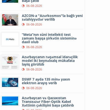
başa çatıb
06-08-2026
AZCON-a "Azərkosmos"la bağlı yeni
səlahiyyətlər verilib
06-08-2026
“Meta”nın süni intellekti test
zamanı başqa şirkətin sisteminə
daxil olub
06-08-2026
Azərbaycanın rəqəmsal idarəçilik
model iki beynəlxalq mükafata
layiq görülüb
06-08-2026
DSMF 7 ayda 135 minə yaxın
elektron arayış verib
06-08-2026
Azərbaycan və Qazaxıstan
Transxəzər Fiber-Optik Kabel
Xəttinin çəkilişini başa çatdırıb