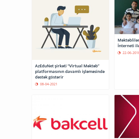
Məktəblilər
İnterneti il
22-06-201
AzEduNet şirkəti “Virtual Məktəb”
platformasının davamlı işləməsində
dəstək göstərir
08-04-2021