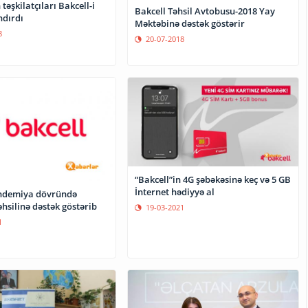
təşkilatçıları Bakcell-i
Bakcell Təhsil Avtobusu-2018 Yay
dırdı
Məktəbinə dəstək göstərir
8
20-07-2018
“Bakcell”in 4G şəbəkəsinə keç və 5 GB
İnternet hədiyyə al
andemiya dövründə
əhsilinə dəstək göstərib
19-03-2021
1