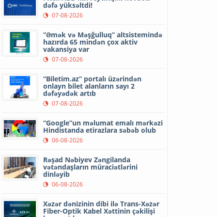
dəfə yüksəltdi!
07-08-2026
“Əmək və Məşğulluq” altsistemində
hazırda 65 mindən çox aktiv
vakansiya var
07-08-2026
“Biletim.az” portalı üzərindən
onlayn bilet alanların sayı 2
dəfəyədək artıb
07-08-2026
“Google”un məlumat emalı mərkəzi
Hindistanda etirazlara səbəb olub
06-08-2026
Rəşad Nəbiyev Zəngilanda
vətəndaşların müraciətlərini
dinləyib
06-08-2026
Xəzər dənizinin dibi ilə Trans-Xəzər
Fiber-Optik Kabel Xəttinin çəkilişi