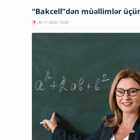
“Bakcell”dən müəllimlər üçün
06-11-2020
16:26