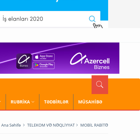
RUBRİKA
TƏDBİRLƏR
MÜSAHİBƏ
Ana Səhifə
TELEKOM VƏ NƏQLİYYAT
MOBİL RABİTƏ