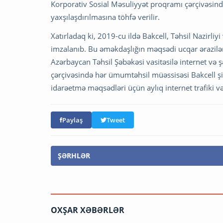
Korporativ Sosial Məsuliyyət proqramı çərçivəsində 
yaxşılaşdırılmasına töhfə verilir.
Xatırladaq ki, 2019-cu ildə Bakcell, Təhsil Nazirli
imzalanıb. Bu əməkdaşlığın məqsədi ucqar ərazil
Azərbaycan Təhsil Şəbəkəsi vasitəsilə internet və 
çərçivəsində hər ümumtəhsil müəssisəsi Bakcell şi
idarəetmə məqsədləri üçün aylıq internet trafiki və 
Paylaş
Tweet
ŞƏRHLƏR
OXŞAR XƏBƏRLƏR