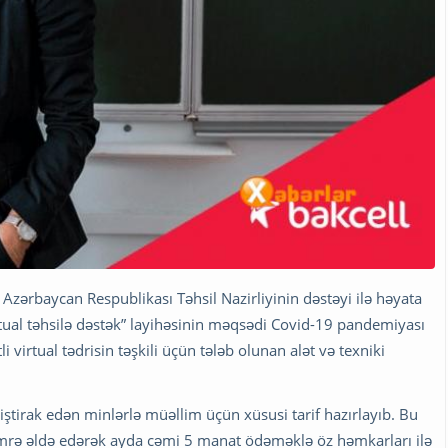
 Azərbaycan Respublikası Təhsil Nazirliyinin dəstəyi ilə həyata
irtual təhsilə dəstək” layihəsinin məqsədi Covid-19 pandemiyası
 virtual tədrisin təşkili üçün tələb olunan alət və texniki
ə iştirak edən minlərlə müəllim üçün xüsusi tarif hazırlayıb. Bu
ömrə əldə edərək ayda cəmi 5 manat ödəməklə öz həmkarları ilə