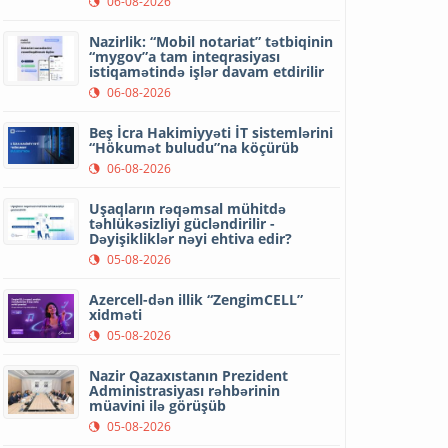
06-08-2026
Nazirlik: “Mobil notariat” tətbiqinin
“mygov”a tam inteqrasiyası
istiqamətində işlər davam etdirilir
06-08-2026
Beş İcra Hakimiyyəti İT sistemlərini
“Hökumət buludu”na köçürüb
06-08-2026
Uşaqların rəqəmsal mühitdə
təhlükəsizliyi gücləndirilir -
Dəyişikliklər nəyi ehtiva edir?
05-08-2026
Azercell-dən illik “ZengimCELL”
xidməti
05-08-2026
Nazir Qazaxıstanın Prezident
Administrasiyası rəhbərinin
müavini ilə görüşüb
05-08-2026