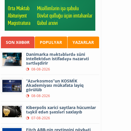
SON XƏBƏR
POPULYAR
YAZARLAR
Danimarka məktəblərdə süni
intellektdən istifadəyə nəzarəti
sərtləşdirir
08-08-2026
“Azərkosmos”un KOSMİK
Akademiyası mükafata layiq
görülüb
08-08-2026
Kiberpolis xarici saytlara hücumlar
təşkil edən şəxsləri saxlayıb
07-08-2026
Fitch ABB-nin reytinqini növbəti