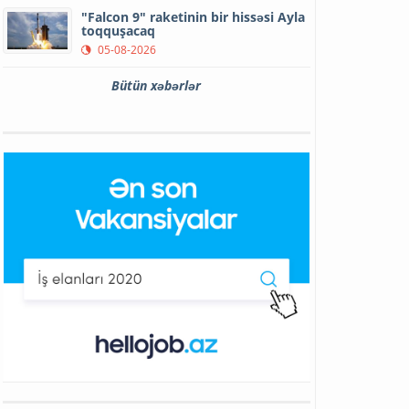
"Falcon 9" raketinin bir hissəsi Ayla
toqquşacaq
05-08-2026
Bütün xəbərlər