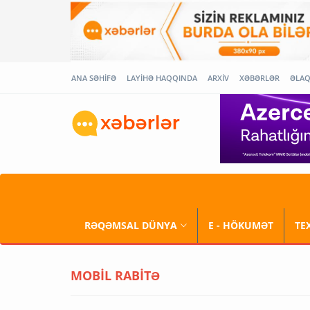
ANA SƏHİFƏ
LAYİHƏ HAQQINDA
ARXİV
XƏBƏRLƏR
ƏLA
RƏQƏMSAL DÜNYA
E - HÖKUMƏT
TE
MOBİL RABİTƏ