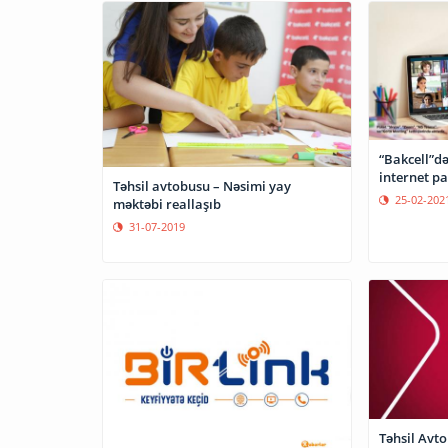
“Bakcell”də
internet pa
Təhsil avtobusu – Nəsimi yay
25-02-202
məktəbi reallaşıb
31-07-2019
Təhsil Avt