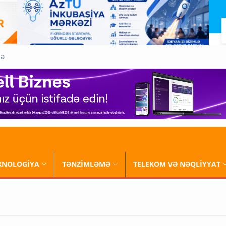
QƏ
XNOLOGİYA
TƏNZİMLƏMƏ
TELEKOM VƏ NƏQLİYYAT