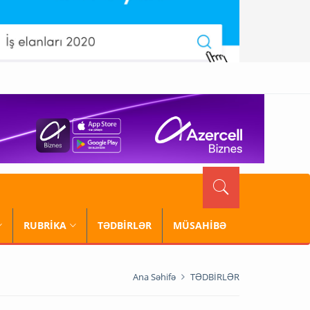
RUBRİKA
TƏDBİRLƏR
MÜSAHİBƏ
Ana Səhifə
TƏDBİRLƏR