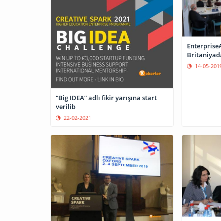
Enterprise
Britaniyad
14-05-201
“Big IDEA” adlı fikir yarışına start
verilib
22-02-2021