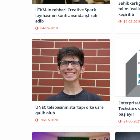
Sahibkarlığ
təlim üsul
İİTKM-in rəhbəri Creative Spark
keçirilib
layihəsinin konfransında iştirak
edib
14-02-201
04-09-2019
Enterprise
UNEC tələbəsinin startapı ölkə üzrə
Techstars ş
qalib olub
başlayır
30-07-2020
21-06-202