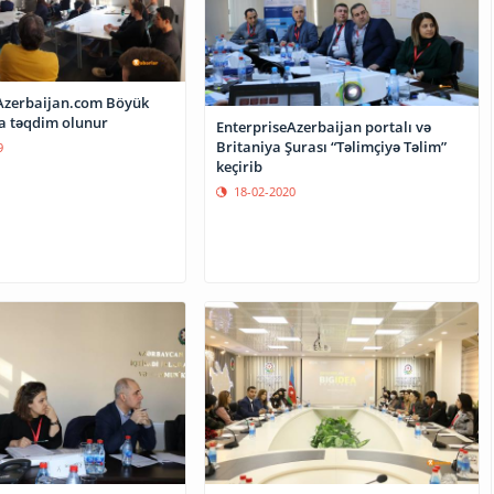
Azerbaijan.com Böyük
a təqdim olunur
EnterpriseAzerbaijan portalı və
Britaniya Şurası “Təlimçiyə Təlim”
9
keçirib
18-02-2020