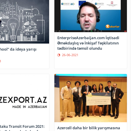
EnterpriseAzerbaijan.com İqtisadi
Əməkdaşlıq və İnkişaf Təşkilatının
tədbirində təmsil olundu
hool” da ideya yarışı
26-06-2021
3
Baku Transit Forum 2021:
Azercell daha bir bilik yarışmasına