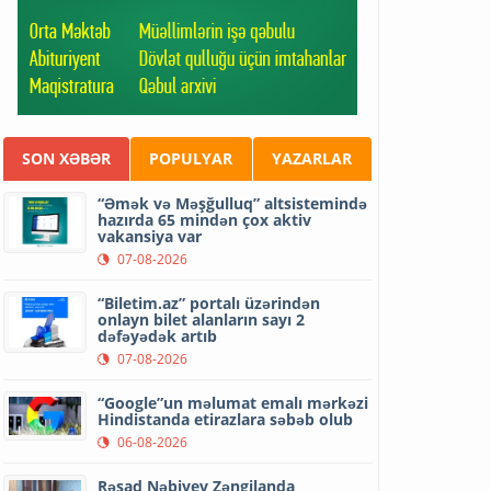
SON XƏBƏR
POPULYAR
YAZARLAR
“Əmək və Məşğulluq” altsistemində
hazırda 65 mindən çox aktiv
vakansiya var
07-08-2026
“Biletim.az” portalı üzərindən
onlayn bilet alanların sayı 2
dəfəyədək artıb
07-08-2026
“Google”un məlumat emalı mərkəzi
Hindistanda etirazlara səbəb olub
06-08-2026
Rəşad Nəbiyev Zəngilanda