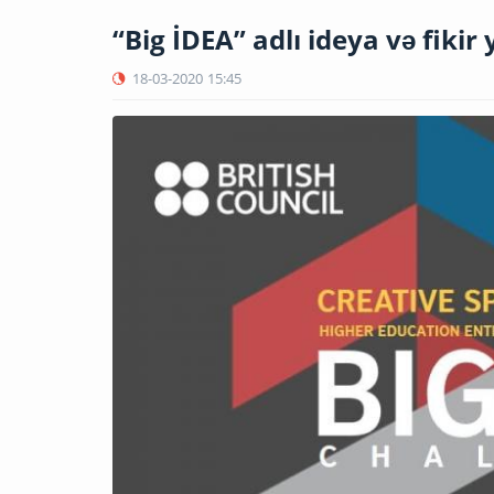
“Big İDEA” adlı ideya və fikir
18-03-2020
15:45