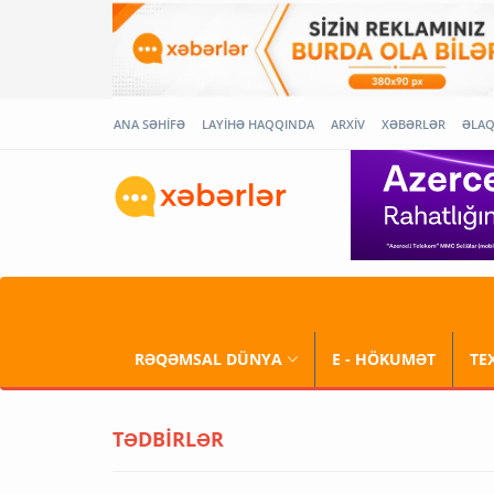
ANA SƏHİFƏ
LAYİHƏ HAQQINDA
ARXİV
XƏBƏRLƏR
ƏLA
RƏQƏMSAL DÜNYA
E - HÖKUMƏT
TE
TƏDBİRLƏR