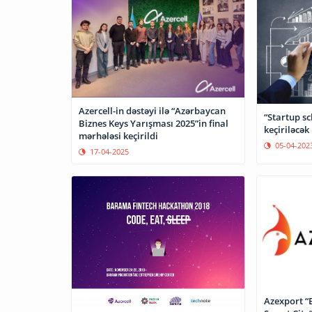
Azercell-in dəstəyi ilə “Azərbaycan
“Startup sc
Biznes Keys Yarışması 2025”in final
keçiriləcək
mərhələsi keçirildi
05-04-202
17-04-2025
Azexport “