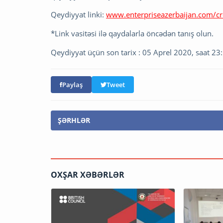
Qeydiyyat linki:
www.enterpriseazerbaijan.com/cr
*Link vasitəsi ilə qaydalarla öncədən tanış olun.
Qeydiyyat üçün son tarix : 05 Aprel 2020, saat 23
Paylaş
Tweet
ŞƏRHLƏR
OXŞAR XƏBƏRLƏR