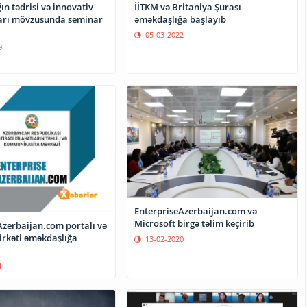
ın tədrisi və innovativ
İİTKM və Britaniya Şurası
ları mövzusunda seminar
əməkdaşlığa başlayıb
05-03-2022
9
EnterpriseAzerbaijan.com və
Microsoft birgə təlim keçirib
Azerbaijan.com portalı və
irkəti əməkdaşlığa
13-02-2020
1