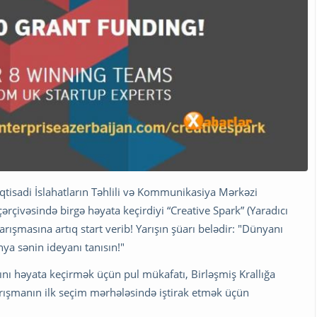
 İqtisadi İslahatların Təhlili və Kommunikasiya Mərkəzi
çərçivəsində birgə həyata keçirdiyi “Creative Spark” (Yaradıcı
yarışmasına artıq start verib! Yarışın şüarı belədir: "Dünyanı
ya sənin ideyanı tanısın!"
arını həyata keçirmək üçün pul mükafatı, Birləşmiş Krallığa
Yarışmanın ilk seçim mərhələsində iştirak etmək üçün