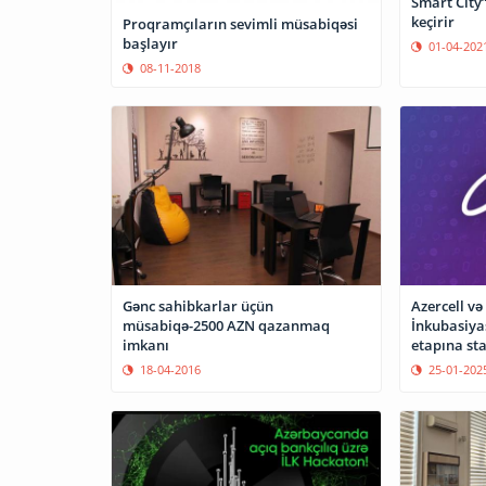
Smart City”
keçirir
Proqramçıların sevimli müsabiqəsi
başlayır
01-04-202
08-11-2018
Gənc sahibkarlar üçün
Azercell və
müsabiqə-2500 AZN qazanmaq
İnkubasiya
imkanı
etapına sta
18-04-2016
25-01-202