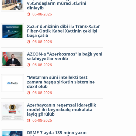
vətəndaşların müraciətlərini
dinləyib
06-08-2026
Xəzər dənizinin dibi ilə Trans-Xəzər
Fiber-Optik Kabel Xəttinin çəkilişi
başa çatıb
06-08-2026
AZCON-a "Azərkosmos"la bağlı yeni
səlahiyyətlər verilib
06-08-2026
“Meta”nın süni intellekti test
zamanı başqa şirkətin sisteminə
daxil olub
06-08-2026
Azərbaycanın rəqəmsal idarəçilik
model iki beynəlxalq mükafata
layiq görülüb
06-08-2026
DSMF 7 ayda 135 minə yaxın