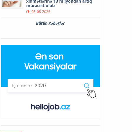
xidmətlərinə 13 milyondan artıq
müraciət olub
03-08-2026
Bütün xəbərlər