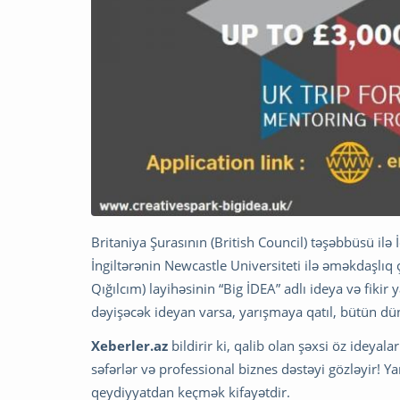
Britaniya Şurasının (British Council) təşəbbüsü ilə
İngiltərənin Newcastle Universiteti ilə əməkdaşlıq 
Qığılcım) layihəsinin “Big İDEA” adlı ideya və fikir 
dəyişəcək ideyan varsa, yarışmaya qatıl, bütün dün
Xeberler.az
bildirir ki, qalib olan şəxsi öz ideyal
səfərlər və professional biznes dəstəyi gözləyir! 
qeydiyyatdan keçmək kifayətdir.