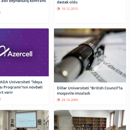
 adlı beynəlxalq konfrans
dəstək oldu
10-12-2015
1
 ADA Universiteti “İdeya
sı Proqramı”nın növbəti
Dillər Universiteti “British Council”la
rt verir
müqavilə imzaladı
5
24-10-2009