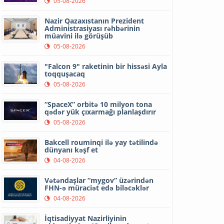
05-08-2026
Nazir Qazaxıstanın Prezident
Administrasiyası rəhbərinin
müavini ilə görüşüb
05-08-2026
"Falcon 9" raketinin bir hissəsi Ayla
toqquşacaq
05-08-2026
“SpaceX” orbitə 10 milyon tona
qədər yük çıxarmağı planlaşdırır
05-08-2026
Bakcell rouminqi ilə yay tətilində
dünyanı kəşf et
04-08-2026
Vətəndaşlar “mygov” üzərindən
FHN-ə müraciət edə biləcəklər
04-08-2026
İqtisadiyyat Nazirliyinin