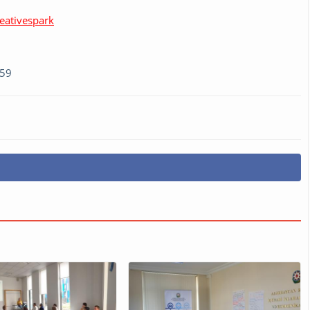
eativespark
:59