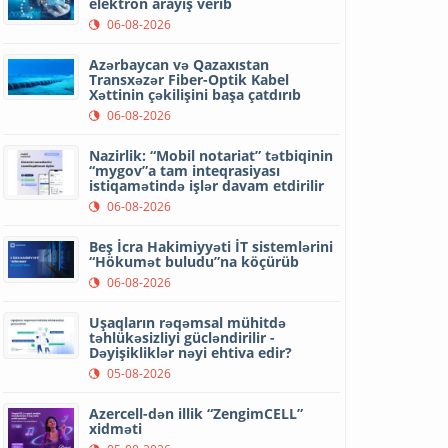
elektron arayış verib
06-08-2026
Azərbaycan və Qazaxıstan
Transxəzər Fiber-Optik Kabel
Xəttinin çəkilişini başa çatdırıb
06-08-2026
Nazirlik: “Mobil notariat” tətbiqinin
“mygov”a tam inteqrasiyası
istiqamətində işlər davam etdirilir
06-08-2026
Beş İcra Hakimiyyəti İT sistemlərini
“Hökumət buludu”na köçürüb
06-08-2026
Uşaqların rəqəmsal mühitdə
təhlükəsizliyi gücləndirilir -
Dəyişikliklər nəyi ehtiva edir?
05-08-2026
Azercell-dən illik “ZengimCELL”
xidməti