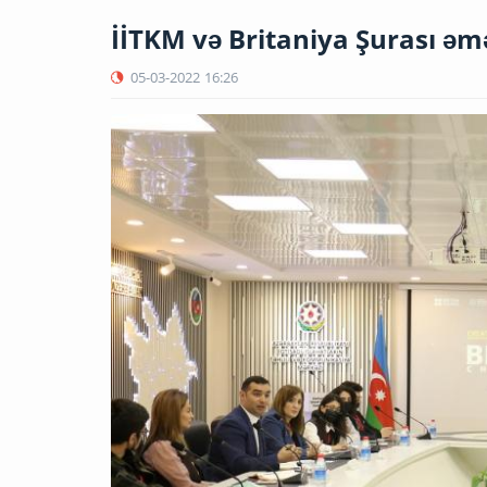
İİTKM və Britaniya Şurası əm
05-03-2022
16:26