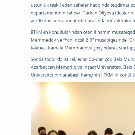
üstünlük təşkil edən sahələr haqqında təqdimat e
departamentinin rəhbəri Türkan Əliyeva ideaların il
verdikdən sonra mentorlar arasında müzakirələr ap
İİTKM-in könüllülərindən ötən il həmin müsabiqədə 
Məmmədov və “Yeni nesil 2.0” müsabiqəsində “Gree
tələbəsi Kəmalə Məmmədova çıxış edərək startapçı
Sonda tədbirdə iştirak edən 50-dan çox Bakı Mühənd
Azərbaycan Memarlıq və İnşaat Universiteti, Bakı 
Universitetinin tələbəsi, həmçinin İİTKM-in könüllül