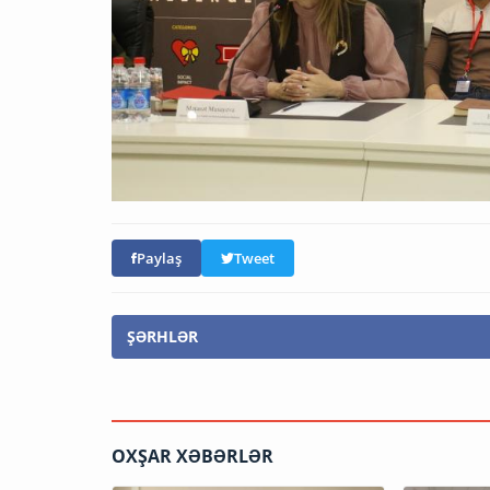
Paylaş
Tweet
ŞƏRHLƏR
OXŞAR XƏBƏRLƏR