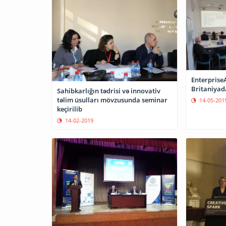
Enterprise
Britaniyad
Sahibkarlığın tədrisi və innovativ
təlim üsulları mövzusunda seminar
14-05-201
keçirilib
14-02-2019