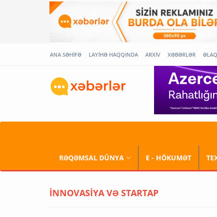
ANA SƏHİFƏ
LAYİHƏ HAQQINDA
ARXİV
XƏBƏRLƏR
ƏLA
RƏQƏMSAL DÜNYA
E - HÖKUMƏT
TE
İNNOVASİYA VƏ STARTAP