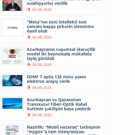
səlahiyyətlər verilib
06-08-2026
“Meta”nın süni intellekti test
zamanı başqa şirkətin sisteminə
daxil olub
06-08-2026
Azərbaycanın rəqəmsal idarəçilik
model iki beynəlxalq mükafata
layiq görülüb
06-08-2026
DSMF 7 ayda 135 minə yaxın
elektron arayış verib
06-08-2026
Azərbaycan və Qazaxıstan
Transxəzər Fiber-Optik Kabel
Xəttinin çəkilişini başa çatdırıb
06-08-2026
Nazirlik: “Mobil notariat” tətbiqinin
“mygov”a tam inteqrasiyası