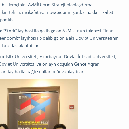
dib. Həmçinin, AzMİU-nun Strateji planlaşdırma
kin təhlili, mükafat və müsabiqənin şərtlərinə dair izahat
arılıb.
“Stork” layihəsi ilə qalib gələn AzMİU-nun tələbəsi Elnur
nbomb” layihəsi ilə qalib gələn Bakı Dövlət Universitetinin
lara dəstək olublar.
islik Universiteti, Azərbaycan Dövlət İqtisad Universiteti,
Dövlət Universiteti və onlayn qoşulan Gəncə Aqrar
əri layihə ilə bağlı suallarını ünvanlayıblar.