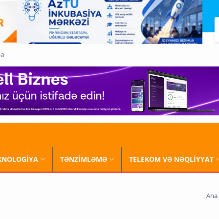
QƏ
XNOLOGİYA
TƏNZİMLƏMƏ
TELEKOM VƏ NƏQLİYYAT
Ana 