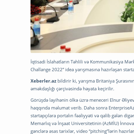
İqtisadi İslahatların Təhlili və Kommunikasiya Mərk
Challange 2022” idea yarışmasına hazırlaşan startap
Xeberler.az
bildirir ki, yarışma Britaniya Şurasını
əməkdaşlığı çərçivəsində həyata keçirilir.
Görüşdə layihənin ölkə üzrə meneceri Elnur Əliyev a
haqqında məlumat verib. Daha sonra EnterpriseAz
startapçılara portalın fəaliyyəti və qalib gələn di
Memarlıq və İnşaat Universitetinin (AzMİU) İnnov
gənclərə əsas tarixlər, video “pitching”lərin hazı