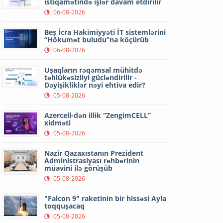
istiqamətində işlər davam etdirilir
06-08-2026
Beş İcra Hakimiyyəti İT sistemlərini
“Hökumət buludu”na köçürüb
06-08-2026
Uşaqların rəqəmsal mühitdə
təhlükəsizliyi gücləndirilir -
Dəyişikliklər nəyi ehtiva edir?
05-08-2026
Azercell-dən illik “ZengimCELL”
xidməti
05-08-2026
Nazir Qazaxıstanın Prezident
Administrasiyası rəhbərinin
müavini ilə görüşüb
05-08-2026
"Falcon 9" raketinin bir hissəsi Ayla
toqquşacaq
05-08-2026