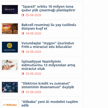
“SpaceX” orbitə 10 milyon tona
qədər yük çıxarmağı planlaşdırır
05-08-2026
Bakcell rouminqi ilə yay tətilində
dünyanı kəşf et
04-08-2026
Vətəndaşlar “mygov” üzərindən
FHN-ə müraciət edə biləcəklər
04-08-2026
İqtisadiyyat Nazirliyinin
xidmətlərinə 13 milyondan artıq
müraciət olub
03-08-2026
"Elektron kredit və zəmanət"
sisteminin Əsasnaməsi" dəyişib
03-08-2026
“Alibaba” yeni AI modelini təqdim
edib