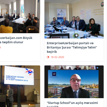
Azerbaijan.com Böyük
a təqdim olunur
EnterpriseAzerbaijan portalı və
Britaniya Şurası “Təlimçiyə Təlim”
9
keçirib
18-02-2020
“Startup School”un açılış mərasimi