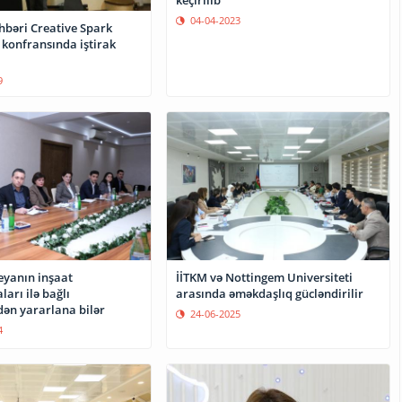
keçirilib
04-04-2023
hbəri Creative Spark
 konfransında iştirak
9
yanın inşaat
İİTKM və Nottingem Universiteti
ları ilə bağlı
arasında əməkdaşlıq gücləndirilir
dən yararlana bilər
24-06-2025
4