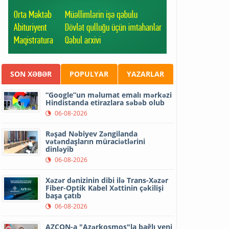
SON XƏBƏR
POPULYAR
YAZARLAR
“Google”un məlumat emalı mərkəzi
Hindistanda etirazlara səbəb olub
06-08-2026
Rəşad Nəbiyev Zəngilanda
vətəndaşların müraciətlərini
dinləyib
06-08-2026
Xəzər dənizinin dibi ilə Trans-Xəzər
Fiber-Optik Kabel Xəttinin çəkilişi
başa çatıb
06-08-2026
AZCON-a "Azərkosmos"la bağlı yeni