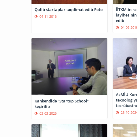
Qalib startaplar təqdimat edib-Foto
İİTKM-in rə
layihəsinin
04-11-2016
edib
04-09-201
AzMİU Kore
texnologiya
Kankəndidə “Startup School”
təcrübəsin
keçirilib
23-10-202
03-03-2026