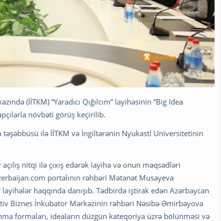
əzində (İİTKM) “Yaradıcı Qığılcım” layihəsinin “Big Idea
çılarla növbəti görüş keçirilib.
n təşəbbüsü ilə İİTKM və İngiltərənin Nyukastl Universitetinin
çılış nitqi ilə çıxış edərək layihə və onun məqsədləri
erbaijan.com portalının rəhbəri Mətanət Musayeva
gər layihələr haqqında danışıb. Tədbirdə iştirak edən Azərbaycan
ativ Biznes İnkubator Mərkəzinin rəhbəri Nəsibə Əmirbəyova
rlanma formaları, ideaların düzgün kateqoriya üzrə bölünməsi və