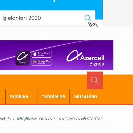
RUBRİKA
TƏDBİRLƏR
MÜSAHİBƏ
Səhifə
RƏQƏMSAL DÜNYA
İNNOVASİYA VƏ STARTAP