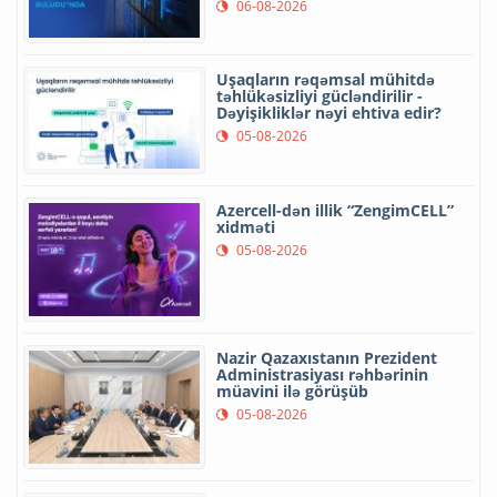
06-08-2026
Uşaqların rəqəmsal mühitdə
təhlükəsizliyi gücləndirilir -
Dəyişikliklər nəyi ehtiva edir?
05-08-2026
Azercell-dən illik “ZengimCELL”
xidməti
05-08-2026
Nazir Qazaxıstanın Prezident
Administrasiyası rəhbərinin
müavini ilə görüşüb
05-08-2026