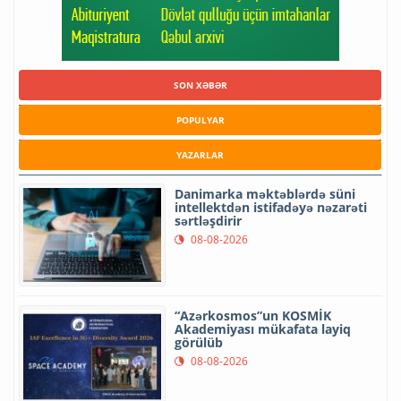
SON XƏBƏR
POPULYAR
YAZARLAR
Danimarka məktəblərdə süni
intellektdən istifadəyə nəzarəti
sərtləşdirir
08-08-2026
“Azərkosmos”un KOSMİK
Akademiyası mükafata layiq
görülüb
08-08-2026