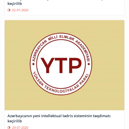
keçirilib
22-07-2020
Azərbaycanın yeni intellektual tədris sisteminin təqdimatı
keçirilib
29-07-2020