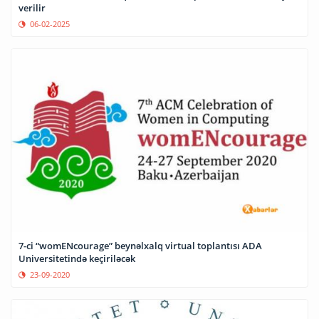
verilir
06-02-2025
7-ci “womENcourage” beynəlxalq virtual toplantısı ADA
Universitetində keçiriləcək
23-09-2020