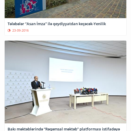
Tələbələr “Asan İmza” ilə qeydiyyatdan keçəcək-Yenilik
23-09-2016
Bakı məktəblərində “Rəqəmsal məktəb” platforması istifadəyə