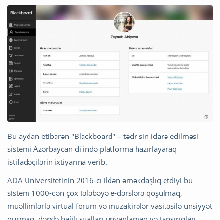
Bu aydan etibarən "Blackboard" – tədrisin idarə edilməsi
sistemi Azərbaycan dilində platforma hazırlayaraq
istifadəçilərin ixtiyarına verib.
ADA Universitetinin 2016-cı ildən əməkdaşlıq etdiyi bu
sistem 1000-dən çox tələbəyə e-dərslərə qoşulmaq,
müəllimlərlə virtual forum və müzakirələr vasitəsilə ünsiyyət
qurmaq, dərslə bağlı sualları ünvanlamaq və tapşırıqları