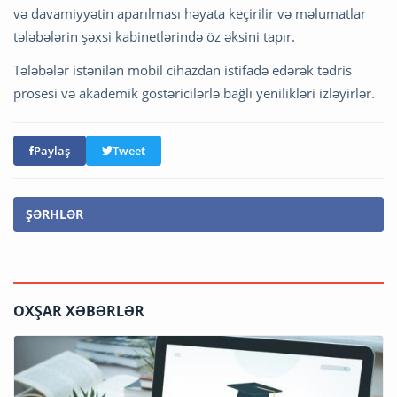
və davamiyyətin aparılması həyata keçirilir və məlumatlar
tələbələrin şəxsi kabinetlərində öz əksini tapır.
Tələbələr istənilən mobil cihazdan istifadə edərək tədris
prosesi və akademik göstəricilərlə bağlı yenilikləri izləyirlər.
Paylaş
Tweet
ŞƏRHLƏR
OXŞAR XƏBƏRLƏR