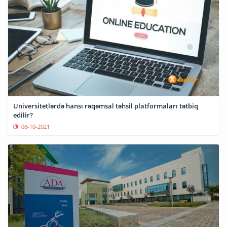
Universitetlərdə hansı rəqəmsal təhsil platformaları tətbiq
edilir?
08-10-2021