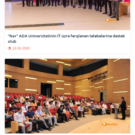
“Nar” ADA Universitetinin İT üzrə fərqlənən tələbələrinə dəstək
olub
22-02-2020