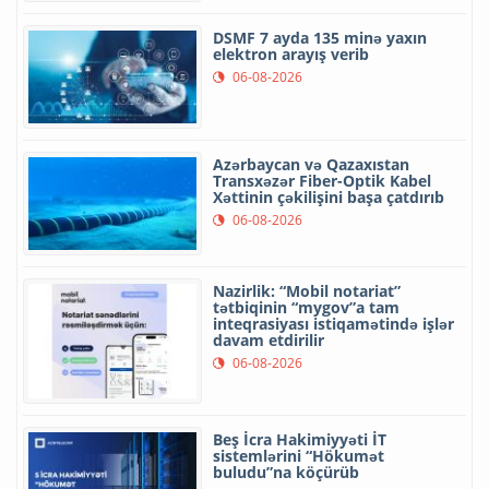
DSMF 7 ayda 135 minə yaxın
elektron arayış verib
06-08-2026
Azərbaycan və Qazaxıstan
Transxəzər Fiber-Optik Kabel
Xəttinin çəkilişini başa çatdırıb
06-08-2026
Nazirlik: “Mobil notariat”
tətbiqinin “mygov”a tam
inteqrasiyası istiqamətində işlər
davam etdirilir
06-08-2026
Beş İcra Hakimiyyəti İT
sistemlərini “Hökumət
buludu”na köçürüb