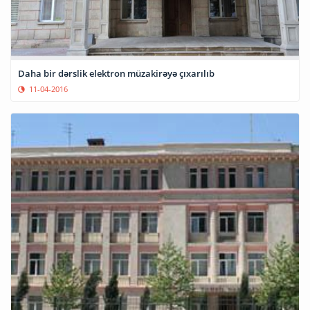
Daha bir dərslik elektron müzakirəyə çıxarılıb
11-04-2016