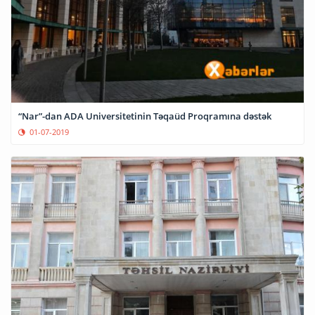
“Nar”-dan ADA Universitetinin Təqaüd Proqramına dəstək
01-07-2019