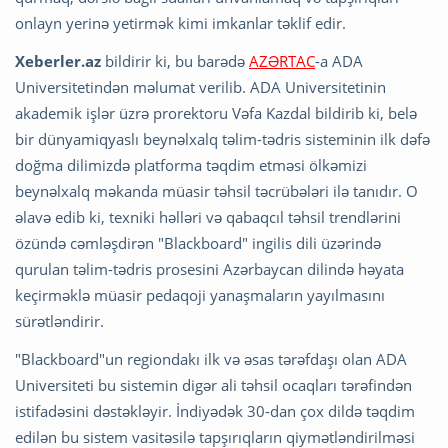
onlayn yerinə yetirmək kimi imkanlar təklif edir.
Xeberler.az
bildirir ki, bu barədə
AZƏRTAC
-a ADA
Universitetindən məlumat verilib. ADA Universitetinin
akademik işlər üzrə prorektoru Vəfa Kazdal bildirib ki, belə
bir dünyamiqyaslı beynəlxalq təlim-tədris sisteminin ilk dəfə
doğma dilimizdə platforma təqdim etməsi ölkəmizi
beynəlxalq məkanda müasir təhsil təcrübələri ilə tanıdır. O
əlavə edib ki, texniki həlləri və qabaqcıl təhsil trendlərini
özündə cəmləşdirən "Blackboard" ingilis dili üzərində
qurulan təlim-tədris prosesini Azərbaycan dilində həyata
keçirməklə müasir pedaqoji yanaşmaların yayılmasını
sürətləndirir.
"Blackboard"un regiondakı ilk və əsas tərəfdaşı olan ADA
Universiteti bu sistemin digər ali təhsil ocaqları tərəfindən
istifadəsini dəstəkləyir. İndiyədək 30-dan çox dildə təqdim
edilən bu sistem vasitəsilə tapşırıqların qiymətləndirilməsi