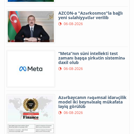
AZCON-a "Azərkosmos"la bağlı
yeni səlahiyyətlər verilib
06-08-2026
“Meta”nın süni intellekti test
zamanı başqa şirkətin sisteminə
daxil olub
06-08-2026
Azərbaycanın rəqəmsal idarəçilik
model iki beynəlxalq mükafata
layiq görülüb
06-08-2026