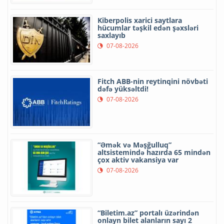
Kiberpolis xarici saytlara
hücumlar təşkil edən şəxsləri
saxlayıb
07-08-2026
Fitch ABB-nin reytinqini növbəti
dəfə yüksəltdi!
07-08-2026
“Əmək və Məşğulluq”
altsistemində hazırda 65 mindən
çox aktiv vakansiya var
07-08-2026
“Biletim.az” portalı üzərindən
onlayn bilet alanların sayı 2