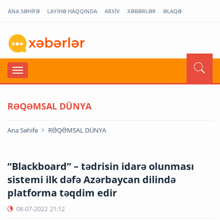
ANA SƏHİFƏ
LAYİHƏ HAQQINDA
ARXİV
XƏBƏRLƏR
ƏLAQƏ
RƏQƏMSAL DÜNYA
Ana Səhifə
RƏQƏMSAL DÜNYA
“Blackboard” – tədrisin idarə olunması
sistemi ilk dəfə Azərbaycan dilində
platforma təqdim edir
08-07-2022
21:12