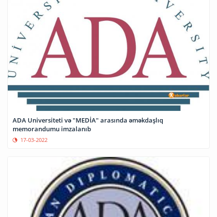
ADA Universiteti və "MEDİA" arasında əməkdaşlıq
memorandumu imzalanıb
17-03-2022