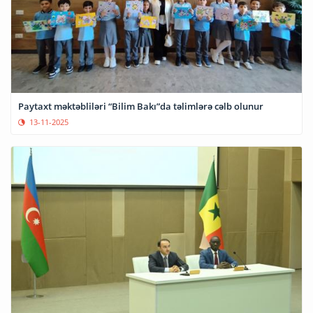
Paytaxt məktəbliləri “Bilim Bakı”da təlimlərə cəlb olunur
13-11-2025