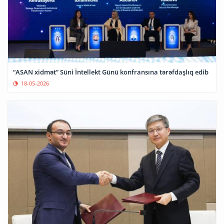
“ASAN xidmət” Süni İntellekt Günü konfransına tərəfdaşlıq edib
18-05-2026