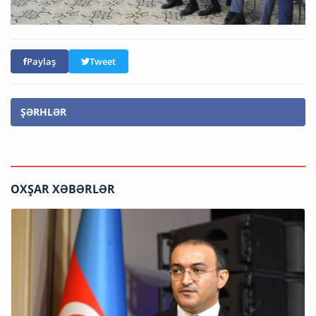
Paylaş
Tweet
ŞƏRHLƏR
OXŞAR XƏBƏRLƏR