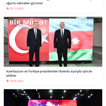
uğurlu nəticələri görünür
02-12-2025
Azərbaycan və Türkiyə prezidentləri Bakıda açılışda iştirak
ediblər
29-05-2022