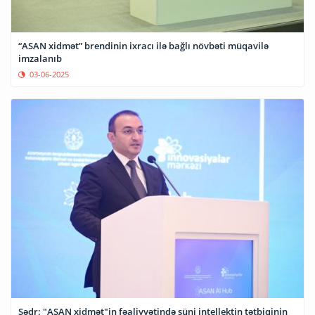
“ASAN xidmət” brendinin ixracı ilə bağlı növbəti müqavilə
imzalanıb
03-06-2025
Sədr: "ASAN xidmət"in fəaliyyətində süni intellektin tətbiqinin