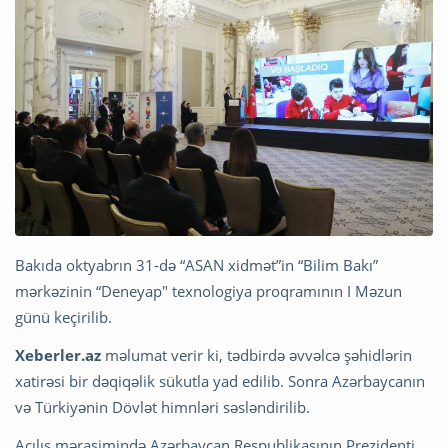
Bakıda oktyabrın 31-də “ASAN xidmət”in “Bilim Bakı”
mərkəzinin “Deneyap" texnologiya proqramının I Məzun
günü keçirilib.
Xeberler.az
məlumat verir ki, tədbirdə əvvəlcə şəhidlərin
xatirəsi bir dəqiqəlik sükutla yad edilib. Sonra Azərbaycanın
və Türkiyənin Dövlət himnləri səsləndirilib.
Açılış mərasimində Azərbaycan Respublikasının Prezidenti