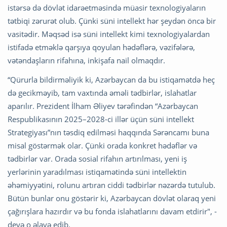
istərsə də dövlət idarəetməsində müasir texnologiyaların
tətbiqi zərurət olub. Çünki süni intellekt hər şeydən öncə bir
vasitədir. Məqsəd isə süni intellekt kimi texnologiyalardan
istifadə etməklə qarşıya qoyulan hədəflərə, vəzifələrə,
vətəndaşların rifahına, inkişafa nail olmaqdır.
“Qürurla bildirməliyik ki, Azərbaycan da bu istiqamətdə heç
də gecikməyib, tam vaxtında əməli tədbirlər, islahatlar
aparılır. Prezident İlham Əliyev tərəfindən “Azərbaycan
Respublikasının 2025–2028-ci illər üçün süni intellekt
Strategiyası”nın təsdiq edilməsi haqqında Sərəncamı buna
misal göstərmək olar. Çünki orada konkret hədəflər və
tədbirlər var. Orada sosial rifahın artırılması, yeni iş
yerlərinin yaradılması istiqamətində süni intellektin
əhəmiyyətini, rolunu artıran ciddi tədbirlər nəzərdə tutulub.
Bütün bunlar onu göstərir ki, Azərbaycan dövlət olaraq yeni
çağırışlara hazırdır və bu fonda islahatlarını davam etdirir", -
deyə o əlavə edib.