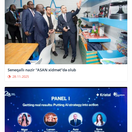
Seneqallı nazir “ASAN xidmət”də olub
28-11-2025