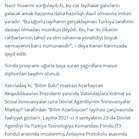
Nazir müavini vurğulayıb ki, bu cür layihələr gənclərin
gələcək əmək bazarına daha hazırlıqlı daxil olmasına imkan
yaradır. “Bu uğurlu layihənin gerçəkləşməsi Türkiyə tərəfinin
dəstəyi olmadan mümkün deyildi. Bu, hər iki ölkənin
rəhbərlərinin təhsil və elm sahəsinə yönəltdiyi böyük
sərmayənin bariz nümunəsidir”, – deyə Kənan Kərimzadə
qeyd edib.
Sonda proqramı uğurla başa vuran şagirdlərə məzun
diplomları təqdim olunub.
Xatırladaq ki, “Bilim Bakı” mərkəzi Azərbaycan
Respublikasının Prezidenti yanında Vətəndaşlara Xidmət və
Sosial İnnovasiyalar üzrə Dövlət Agentliyinin “İnnovasiyalar
Mərkəzi” tərəfindən “Bilim Azərbaycan” layihəsi çərçivəsində
fəaliyyət göstərir. Layihə 2021-ci il sentyabrın 23-də Dövlət
Agentliyi ilə Türkiyə Texnologiya Komandası Fondu (T3
Fondu) arasında imzalanmış Anlaşma Protokolu əsasında