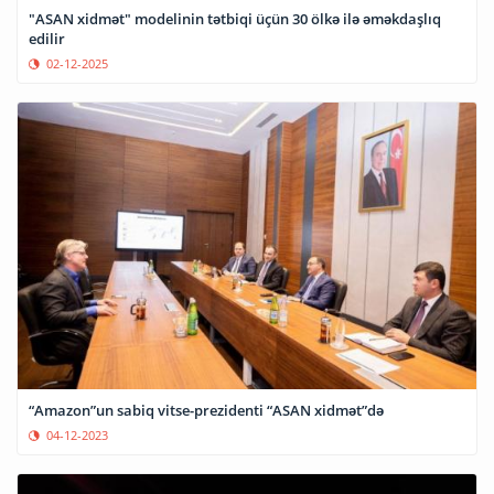
"ASAN xidmət" modelinin tətbiqi üçün 30 ölkə ilə əməkdaşlıq
edilir
02-12-2025
“Amazon”un sabiq vitse-prezidenti “ASAN xidmət”də
04-12-2023