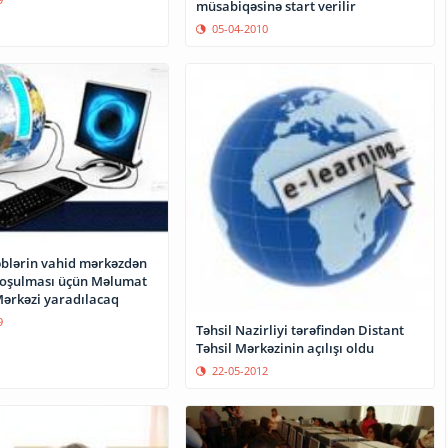
müsabiqəsinə start verilir
05-04-2010
blərin vahid mərkəzdən
qoşulması üçün Məlumat
Mərkəzi yaradılacaq
9
Təhsil Nazirliyi tərəfindən Distant
Təhsil Mərkəzinin açılışı oldu
22-05-2012