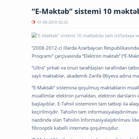
“E-Məktəb” sistemi 10 məktəb
01-06-2010
02:32
“2008-2012-ci illərdə Azərbaycan Respublikasında 
Proqramı” çərçivəsində “Elektron məktəb” (“E-Məkt
“Ultra” şirkəti və onun tərəfdaşları tərəfindən tətbi
saylı məktəblər, akademik Zərifə Əliyeva adına m
“E-Məktəb” sisteminə qoşulmuş məktəblərin müəlliml
müəllimlər elektron jurnaldan, elektron dərslərin
başlayıblar. E-Təhsil sisteminin tam tətbiqi ilə əl
keçirilmişdir. Təhsilin tam informasiyalaşdırılmas
nəzdində olan Təhsilin İnformasiyalaşdırılması İda
fibrooptik kabelli internetə qoşulmuşdur.