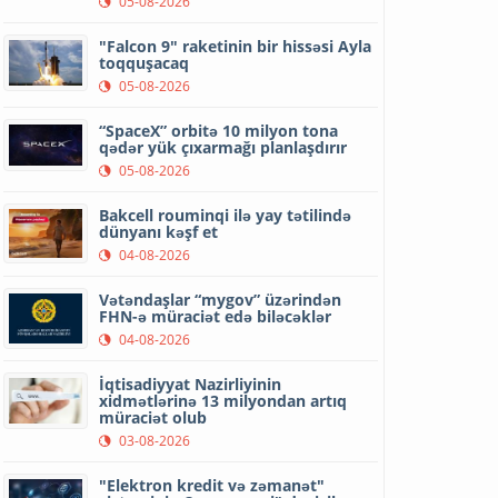
05-08-2026
"Falcon 9" raketinin bir hissəsi Ayla
toqquşacaq
05-08-2026
“SpaceX” orbitə 10 milyon tona
qədər yük çıxarmağı planlaşdırır
05-08-2026
Bakcell rouminqi ilə yay tətilində
dünyanı kəşf et
04-08-2026
Vətəndaşlar “mygov” üzərindən
FHN-ə müraciət edə biləcəklər
04-08-2026
İqtisadiyyat Nazirliyinin
xidmətlərinə 13 milyondan artıq
müraciət olub
03-08-2026
"Elektron kredit və zəmanət"