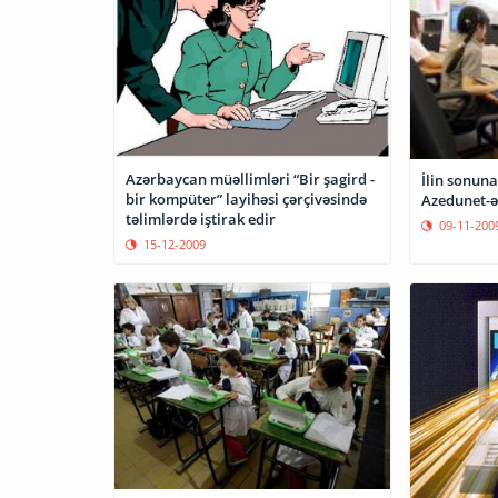
Azərbaycan müəllimləri “Bir şagird -
İlin sonuna
bir kompüter” layihəsi çərçivəsində
Azedunet-ə
təlimlərdə iştirak edir
09-11-200
15-12-2009