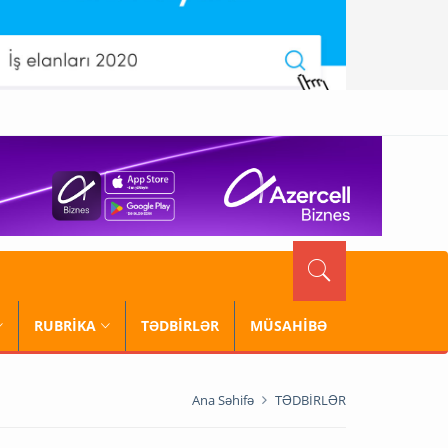
RUBRİKA
TƏDBİRLƏR
MÜSAHİBƏ
Ana Səhifə
TƏDBİRLƏR