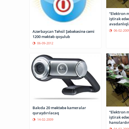
“Elektron m
iştirak edə
avadanlıql
başlanılıb
06-02-200
Azərbaycan Təhsil Şəbəkəsinə cəmi
1200 məktəb qoşulub
06-09-2012
Bakıda 20 məktəbə kameralar
“Elektron m
quraşdırılacaq
iştirak edə
14-02-2009
hansılardı
04-02-200