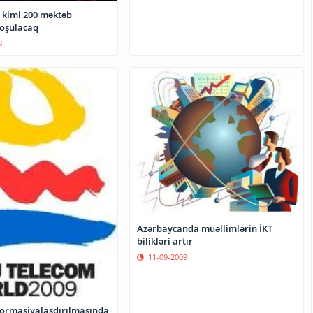
00 məktəb
qoşulacaq
8
Azərbaycanda müəllimlərin İKT
bilikləri artır
11-09-2009
nformasiyalaşdırılmasında