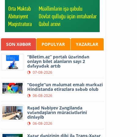
SON XƏBƏR
POPULYAR
YAZARLAR
“Biletim.az” portalı üzərindən
onlayn bilet alanların sayı 2
dəfəyədək artıb
07-08-2026
“Google”un məlumat emalı mərkəzi
Hindistanda etirazlara səbəb olub
06-08-2026
Rəşad Nəbiyev Zəngilanda
vətəndaşların müraciətlərini
dinləyib
06-08-2026
Xəzər dənizinin dibi ilə Trans-Xəzər