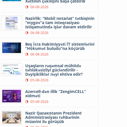
Xəttinin çəkilişini başa çatdırıb
06-08-2026
Nazirlik: “Mobil notariat” tətbiqinin
“mygov”a tam inteqrasiyası
istiqamətində işlər davam etdirilir
06-08-2026
Beş İcra Hakimiyyəti İT sistemlərini
“Hökumət buludu”na köçürüb
06-08-2026
Uşaqların rəqəmsal mühitdə
təhlükəsizliyi gücləndirilir -
Dəyişikliklər nəyi ehtiva edir?
05-08-2026
Azercell-dən illik “ZengimCELL”
xidməti
05-08-2026
Nazir Qazaxıstanın Prezident
Administrasiyası rəhbərinin
müavini ilə görüşüb