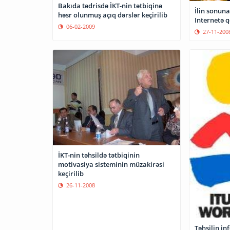
Bakıda tədrisdə İKT-nin tətbiqinə
İlin sonuna kimi 2
həsr olunmuş açıq dərslər keçirilib
Internetə 
06-02-2009
27-11-200
İKT-nin təhsildə tətbiqinin
motivasiya sisteminin müzakirəsi
keçirilib
26-11-2008
Təhsilin i