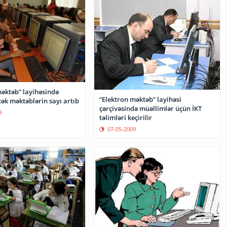
 layihəsində
“Elektron məktəb” layihəsi
cək məktəblərin sayı artıb
çərçivəsində müəllimlər üçün İKT
9
təlimləri keçirilir
07-05-2009