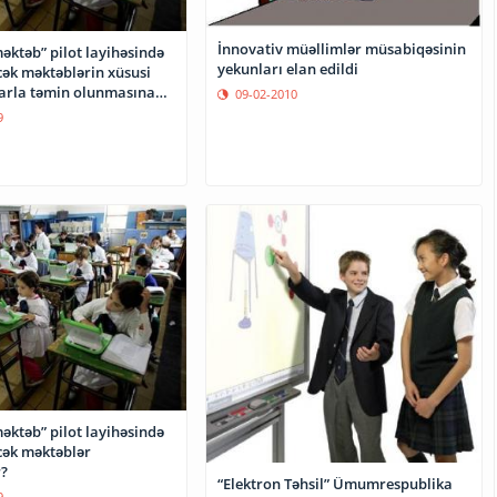
İnnovativ müəllimlər müsabiqəsinin
əktəb” pilot layihəsində
yekunları elan edildi
cək məktəblərin xüsusi
arla təmin olunmasına
09-02-2010
9
əktəb” pilot layihəsində
cək məktəblər
r?
“Elektron Təhsil” Ümumrespublika
9