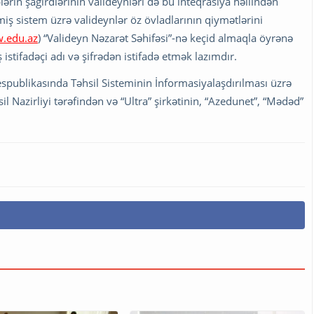
lərin şagirdlərinin valideynləri də bu inteqrasiya həllindən
lmiş sistem üzrə valideynlər öz övladlarının qiymətlərini
.edu.az
) “Valideyn Nəzarət Səhifəsi”-nə keçid almaqla öyrənə
istifadəçi adı və şifrədən istifadə etmək lazımdır.
spublikasında Təhsil Sisteminin İnformasiyalaşdırılması üzrə
 Nazirliyi tərəfindən və “Ultra” şirkətinin, “Azedunet”, “Mədəd”