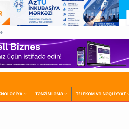
QƏ
XNOLOGİYA
TƏNZİMLƏMƏ
TELEKOM VƏ NƏQLİYYAT