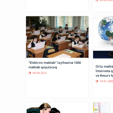
“Elektron məktəb” layihəsinə 1000
Orta məktə
məktəb qoşulacaq
İnternetə 
04-04-2012
və Resurs 
19-01-200