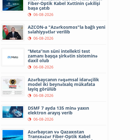
Fiber-Optik Kabel Xəttinin çəkilişi
başa çatıb
06-08-2026
AZCON-a "Azərkosmos"la bağlı yeni
səlahiyyətlər verilib
06-08-2026
“Meta”nın süni intellekti test
zamanı başqa şirkətin sisteminə
daxil olub
06-08-2026
Azərbaycanın rəqəmsal idarəçilik
model iki beynəlxalq mükafata
layiq görülüb
06-08-2026
DSMF 7 ayda 135 minə yaxın
elektron arayış verib
06-08-2026
Azərbaycan və Qazaxıstan
Transxəzər Fiber-Optik Kabel