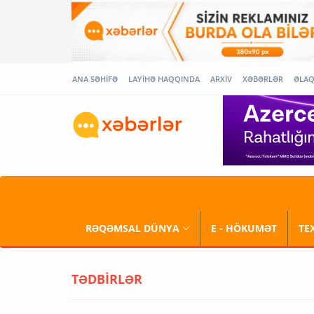
ANA SƏHİFƏ
LAYİHƏ HAQQINDA
ARXİV
XƏBƏRLƏR
ƏLA
RƏQƏMSAL DÜNYA
E - HÖKUMƏT
TE
TƏDBİRLƏR