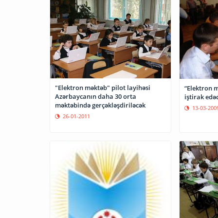
"Elektron məktəb" pilot layihəsi
“Elektron məktəb”
Azərbaycanın daha 30 orta
iştirak edə
məktəbində gerçəkləşdiriləcək
13-03-200
26-01-2011