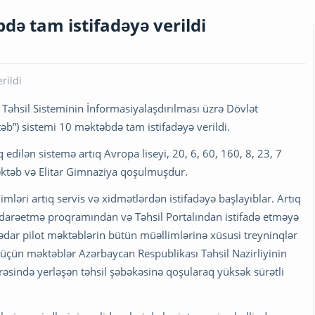
də tam istifadəyə verildi
Təhsil Sisteminin İnformasiyalaşdırılması üzrə Dövlət
əb”) sistemi 10 məktəbdə tam istifadəyə verildi.
q edilən sistemə artıq Avropa liseyi, 20, 6, 60, 160, 8, 23, 7
əktəb və Elitar Gimnaziya qoşulmuşdur.
əri artıq servis və xidmətlərdən istifadəyə başlayıblar. Artıq
 idarəetmə proqramından və Təhsil Portalından istifadə etməyə
aqədar pilot məktəblərin bütün müəllimlərinə xüsusi treyninqlər
ı üçün məktəblər Azərbaycan Respublikası Təhsil Nazirliyinin
rəsində yerləşən təhsil şəbəkəsinə qoşularaq yüksək sürətli