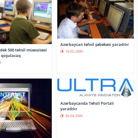
Azərbaycan təhsil şəbəkəsi yaradılır
dək 500 təhsil müəssisəsi
18-02-2009
 qoşulacaq
9
Azərbaycanda Təhsil Portalı
yaradılır
30-04-2009