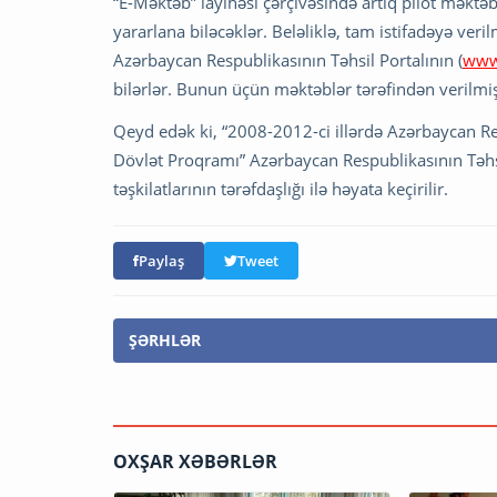
“E-Məktəb” layihəsi çərçivəsində artıq pilot məktəb
yararlana biləcəklər. Beləliklə, tam istifadəyə veri
Azərbaycan Respublikasının Təhsil Portalının (
www
bilərlər. Bunun üçün məktəblər tərəfindən verilmiş 
Qeyd edək ki, “2008-2012-ci illərdə Azərbaycan Re
Dövlət Proqramı” Azərbaycan Respublikasının Təhsil
təşkilatlarının tərəfdaşlığı ilə həyata keçirilir.
Paylaş
Tweet
ŞƏRHLƏR
OXŞAR XƏBƏRLƏR