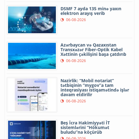
DSMF 7 ayda 135 minə yaxın
elektron arayış verib
06-08-2026
Azərbaycan və Qazaxıstan
Transxəzər Fiber-Optik Kabel
Xəttinin çəkilişini başa çatdırıb
06-08-2026
Nazirlik: “Mobil notariat”
tətbiqinin “mygov”a tam
inteqrasiyası istiqamətində işlər
davam etdirilir
06-08-2026
Beş İcra Hakimiyyəti İT
sistemlərini “Hökumət
buludu”na köçürüb
06-08-2026