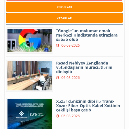
POPULYAR
YAZARLAR
“Google”un məlumat emalı
mərkəzi Hindistanda etirazlara
səbəb olub
06-08-2026
Rəşad Nəbiyev Zəngilanda
vətəndaşların müraciətlərini
dinləyib
06-08-2026
Xəzər dənizinin dibi ilə Trans-
Xəzər Fiber-Optik Kabel Xəttinin
çəkilişi başa çatıb
06-08-2026