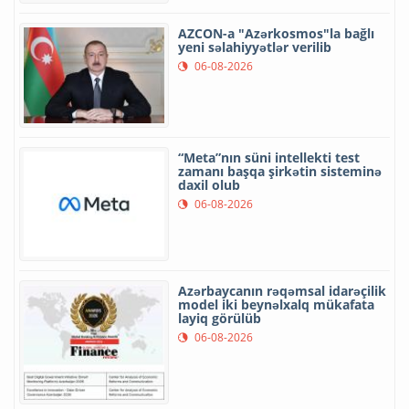
AZCON-a "Azərkosmos"la bağlı
yeni səlahiyyətlər verilib
06-08-2026
“Meta”nın süni intellekti test
zamanı başqa şirkətin sisteminə
daxil olub
06-08-2026
Azərbaycanın rəqəmsal idarəçilik
model iki beynəlxalq mükafata
layiq görülüb
06-08-2026