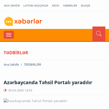
ANA SƏHİFƏ
LAYİHƏ HAQQINDA
ARXİV
XƏBƏRLƏR
ƏLAQƏ
TƏDBİRLƏR
Ana Səhifə
TƏDBİRLƏR
Azərbaycanda Təhsil Portalı yaradılır
30-04-2009
14:59