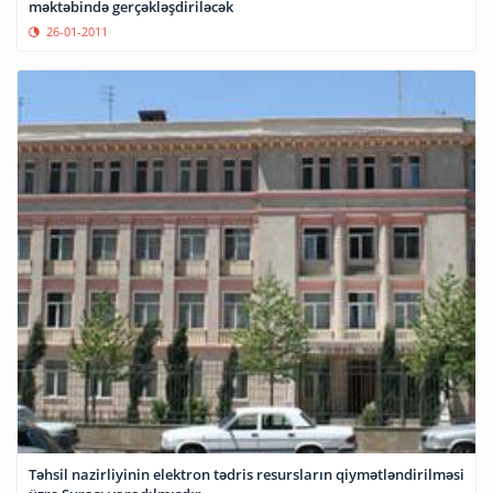
məktəbində gerçəkləşdiriləcək
26-01-2011
Təhsil nazirliyinin elektron tədris resursların qiymətləndirilməsi