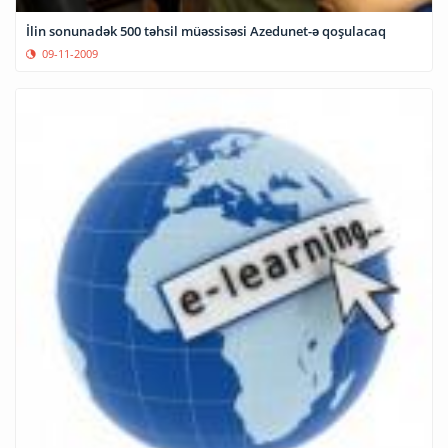
İlin sonunadək 500 təhsil müəssisəsi Azedunet-ə qoşulacaq
09-11-2009