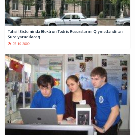
Təhsil Sistemində Elektron Tədris Resurslarını Qiymətləndirən
Şura yaradılacaq
07-10-2009