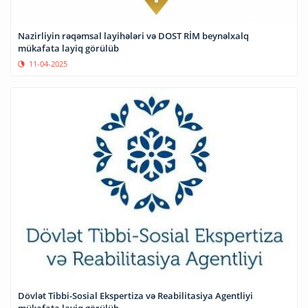
Nazirliyin rəqəmsal layihələri və DOST RİM beynəlxalq
mükafata layiq görülüb
11-04-2025
Dövlət Tibbi-Sosial Ekspertiza və Reabilitasiya Agentliyi