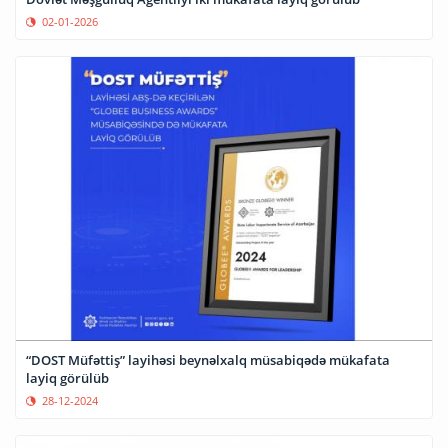
02-01-2026
“DOST Müfəttiş” layihəsi beynəlxalq müsabiqədə mükafata
layiq görülüb
28-12-2024