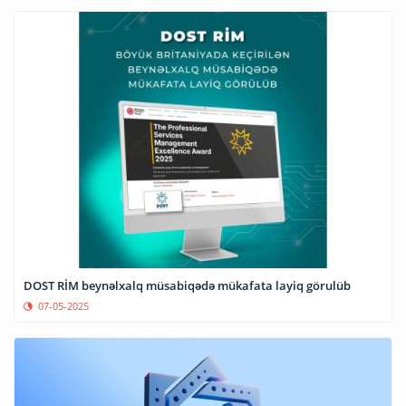
DOST RİM beynəlxalq müsabiqədə mükafata layiq görulüb
07-05-2025