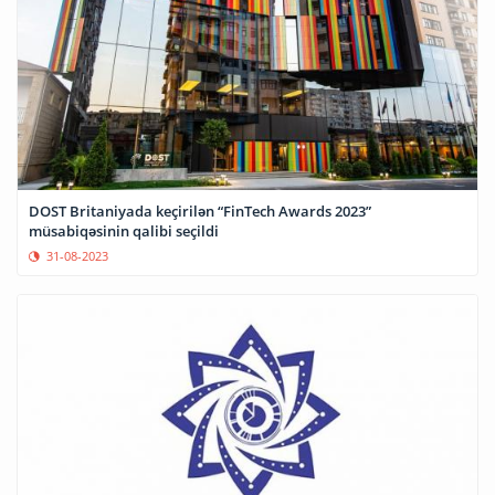
DOST Britaniyada keçirilən “FinTech Awards 2023”
müsabiqəsinin qalibi seçildi
31-08-2023