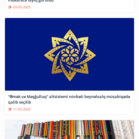
mükafata layiq görülüb
03-03-2025
“Əmək və Məşğulluq” altsistemi növbəti beynəlxalq müsabiqədə
qalib seçilib
11-03-2025