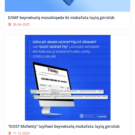
DSMF beynəlxalq müsabiqədə iki mükafata layiq görülüb
28-04-2025
“DOST Müfəttiş” layihəsi beynəlxalq mükafata layiq görülüb
11-12-2024