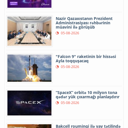
Nazir Qazaxıstanın Prezident
Administrasiyası rəhbərinin
müavini ilə görüşüb
05-08-2026
"Falcon 9" raketinin bir hissəsi
Ayla toqquşacaq
05-08-2026
“SpaceX” orbitə 10 milyon tona
qədər yük çıxarmağı planlaşdırır
05-08-2026
Bakcell rouminqi ilə yay tətilində