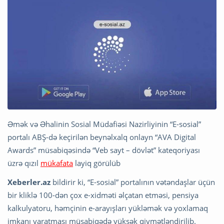
Əmək və Əhalinin Sosial Müdafiəsi Nazirliyinin “E-sosial”
portalı ABŞ-də keçirilən beynəlxalq onlayn “AVA Digital
Awards” müsabiqəsində “Veb sayt – dövlət” kateqoriyası
üzrə qızıl
mükafata
layiq görülüb
Xeberler.az
bildirir ki, “E-sosial” portalının vətəndaşlar üçün
bir kliklə 100-dən çox e-xidməti əlçatan etməsi, pensiya
kalkulyatoru, həmçinin e-arayışları yükləmək və yoxlamaq
imkanı yaratması müsabiqədə yüksək qiymətləndirilib.