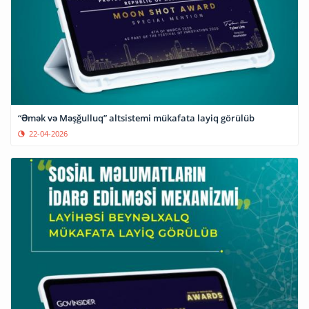
“Əmək və Məşğulluq” altsistemi mükafata layiq görülüb
22-04-2026