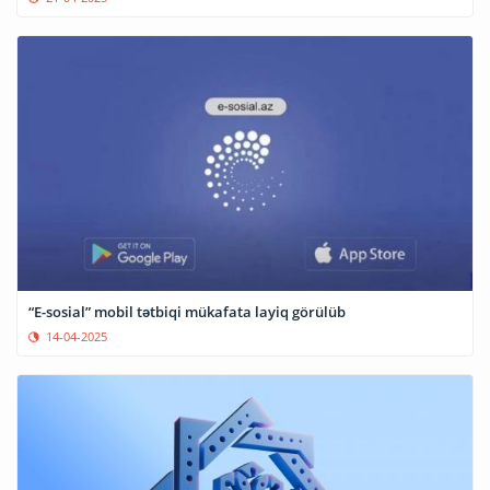
“E-sosial” mobil tətbiqi mükafata layiq görülüb
14-04-2025