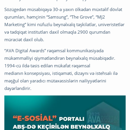
Sözügedən müsabiqəyə 30-a yaxın ölkədən müxtəlif dövlət
qurumları, həmçinin “Samsung”, “The Grove”, “MJ2
Marketing” kimi nüfuzlu beynəlxalq təşkilatlar, univeristetlər
və tədqiqat institutları daxil olmaqla 2900 qurumdan
müraciət daxil olub.
“AVA Digital Awards” rəqəmsal kommunikasiyada
mükəmməlliyi qiymətləndirən beynəlxalq müsabiqədir.
1994-cü ildə təsis edilən mükafat rəqəmsal
medianın konsepsiyası, istiqaməti, dizaynı və istehsalı ilə
məşğul olan yaradıcı mütəxəssislərin nailiyyətlərini
dəyərləndirir.