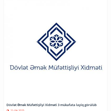
Dövlət Əmək Müfəttişliyi Xidməti 3 mükafata layiq görülüb
21-04-2025