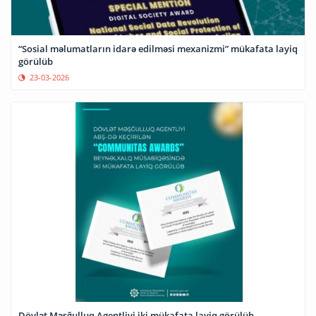
“Sosial məlumatların idarə edilməsi mexanizmi” mükafata layiq
görülüb
23-03-2026
Dövlət Məşğulluq Agentliyi iki mükafata layiq görülüb