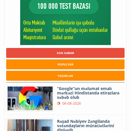
SON XƏBƏR
POPULYAR
YAZARLAR
“Google”un məlumat emalı
mərkəzi Hindistanda etirazlara
səbəb olub
06-08-2026
Rəşad Nəbiyev Zəngilanda
vətəndaşların müraciətlərini
dinləyib