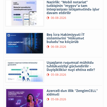
Nazirlik: “Mobil notariat”
tətbiqinin “mygov”a tam
inteqrasiyası istiqamətində işlər
davam etdirilir
06-08-2026
Beş İcra Hakimiyyəti İT
sistemlərini “Hökumət
buludu”na köçürüb
06-08-2026
Uşaqların rəqəmsal mühitdə
təhlükəsizliyi gücləndirilir -
Dəyişikliklər nəyi ehtiva edir?
05-08-2026
Azercell-dən illik “ZengimCELL”
xidməti
05-08-2026