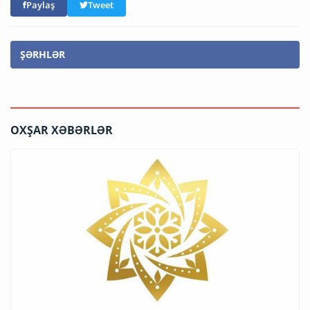
Paylaş
Tweet
ŞƏRHLƏR
OXŞAR XƏBƏRLƏR