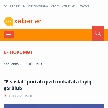
ANA SƏHİFƏ
LAYİHƏ HAQQINDA
ARXİV
XƏBƏRLƏR
ƏLAQƏ
E - HÖKUMƏT
Ana Səhifə
E - HÖKUMƏT
“E-sosial” portalı qızıl mükafata layiq
görülüb
05-03-2025
15:00