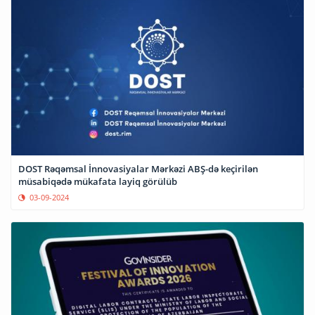
DOST Rəqəmsal İnnovasiyalar Mərkəzi ABŞ-də keçirilən
müsabiqədə mükafata layiq görülüb
03-09-2024