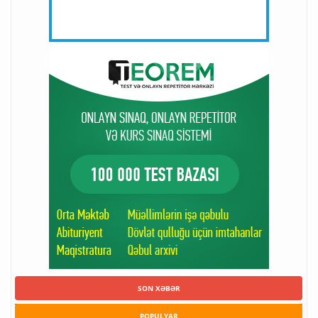
SON XƏBƏR
POPULYAR