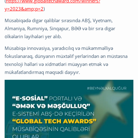
(
https://www.globaltechaward.com/winners?
y=2023&amp;p=2
)
Müsabiqədə digər qaliblər sırasında ABŞ, Vyetnam,
Almaniya, Rumıniya, Sinqapur, BƏƏ və bir sıra digər
ölkələrin layihələri yer alıb.
Müsabiqə innovasiya, yaradıcılıq və mükəmməlliyə
fokuslanaraq, dünyanın müxtəlif yerlərindən ən müstəsna
texnoloji həlləri və xidmətləri müəyyən etmək və
mükafatlandırmaq məqsədi daşıyır.