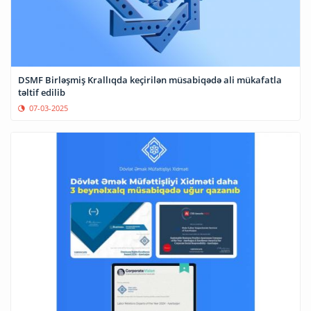
DSMF Birləşmiş Krallıqda keçirilən müsabiqədə ali mükafatla
təltif edilib
07-03-2025