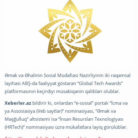
Əmək və Əhalinin Sosial Müdafiəsi Nazirliyinin iki rəqəmsal
layihəsi ABŞ-də fəaliyyət göstərən “Global Tech Awards”
platformasının keçirdiyi müsabiqənin qalibləri olublar.
Xeberler.az
bildirir ki, onlardan “e-sosial” portalı “İcma və
ya Assosiasiya (Veb saytlar)” nominasiyası, “Əmək və
Məşğulluq” altsistemi isə “İnsan Resursları Texnologiyası
(HRTech)” nominasiyası üzrə mükafatlara layiq görülüblər.