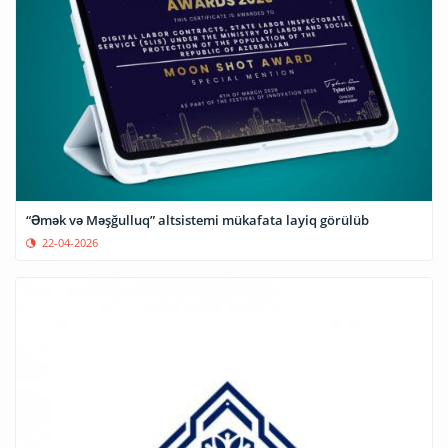
“Əmək və Məşğulluq” altsistemi mükafata layiq görülüb
22-04-2026