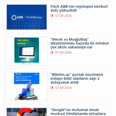
Fitch ABB-nin reytinqini növbəti
dəfə yüksəltdi!
07-08-2026
“Əmək və Məşğulluq”
altsistemində hazırda 65 mindən
çox aktiv vakansiya var
07-08-2026
“Biletim.az” portalı üzərindən
onlayn bilet alanların sayı 2
dəfəyədək artıb
07-08-2026
“Google”un məlumat emalı
mərkəzi Hindistanda etirazlara