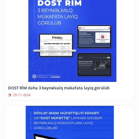
DOST RİM daha 3 beynəlxalq mükafata layiq görülüb
29-11-2024