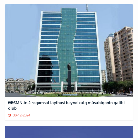
ƏƏSMN-in 2 rəqəmsal layihəsi beynəlxalq müsabiqənin qalibi
olub
30-12-2024