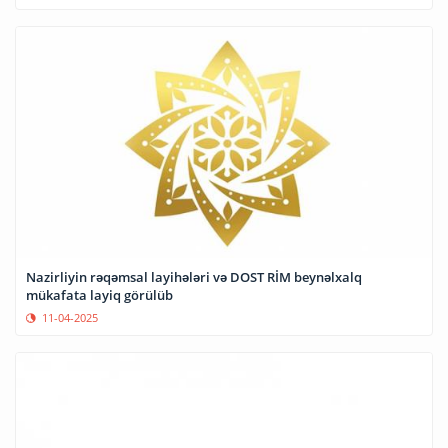
Nazirliyin rəqəmsal layihələri və DOST RİM beynəlxalq
mükafata layiq görülüb
11-04-2025