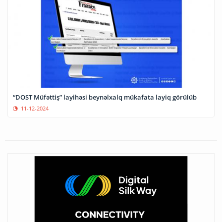
“DOST Müfəttiş” layihəsi beynəlxalq mükafata layiq görülüb
11-12-2024