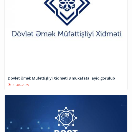
Dövlət Əmək Müfəttişliyi Xidməti 3 mükafata layiq görülüb
21-04-2025