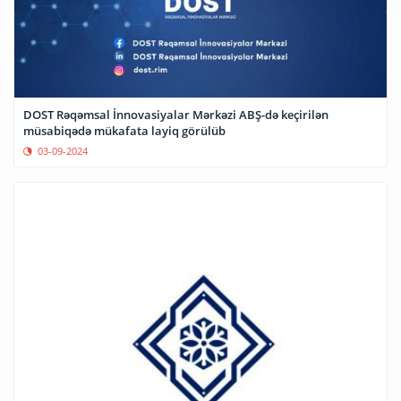
DOST Rəqəmsal İnnovasiyalar Mərkəzi ABŞ-də keçirilən
müsabiqədə mükafata layiq görülüb
03-09-2024