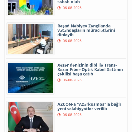
səbəb olub
06-08-2026
Rəşad Nəbiyev Zəngilanda
vətəndaşların müraciətlərini
dinləyib
06-08-2026
Xəzər dənizinin dibi ilə Trans-
Xəzər Fiber-Optik Kabel Xəttinin
çəkilişi başa çatıb
06-08-2026
AZCON-a "Azərkosmos"la bağlı
yeni səlahiyyətlər verilib
06-08-2026