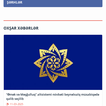
ŞƏRHLƏR
OXŞAR XƏBƏRLƏR
“Əmək və Məşğulluq” altsistemi növbəti beynəlxalq müsabiqədə
qalib seçilib
11-03-2025