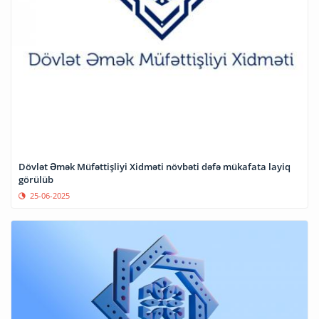
Dövlət Əmək Müfəttişliyi Xidməti növbəti dəfə mükafata layiq
görülüb
25-06-2025