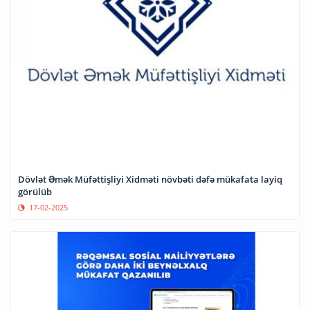
Dövlət Əmək Müfəttişliyi Xidməti növbəti dəfə mükafata layiq
görülüb
17-02-2025