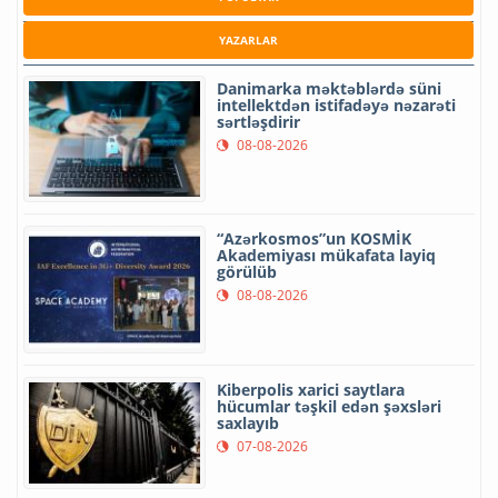
YAZARLAR
Danimarka məktəblərdə süni
intellektdən istifadəyə nəzarəti
sərtləşdirir
08-08-2026
“Azərkosmos”un KOSMİK
Akademiyası mükafata layiq
görülüb
08-08-2026
Kiberpolis xarici saytlara
hücumlar təşkil edən şəxsləri
saxlayıb
07-08-2026