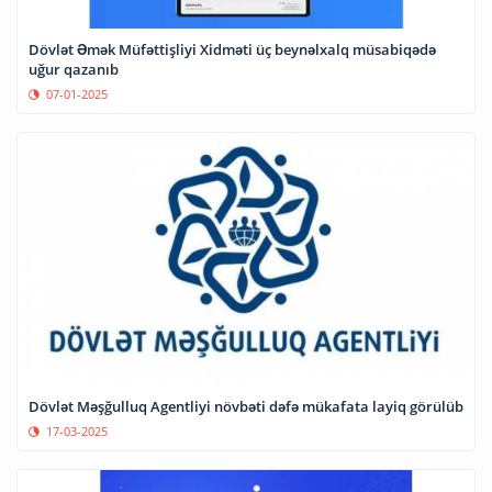
Dövlət Əmək Müfəttişliyi Xidməti üç beynəlxalq müsabiqədə
uğur qazanıb
07-01-2025
Dövlət Məşğulluq Agentliyi növbəti dəfə mükafata layiq görülüb
17-03-2025