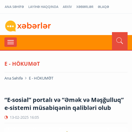
ANA SƏHİFƏ
LAYİHƏ HAQQINDA
ARXİV
XƏBƏRLƏR
ƏLAQƏ
E - HÖKUMƏT
Ana Səhifə
E - HÖKUMƏT
“E-sosial” portalı və “Əmək və Məşğulluq”
e-sistemi müsabiqənin qalibləri olub
13-02-2025
16:05