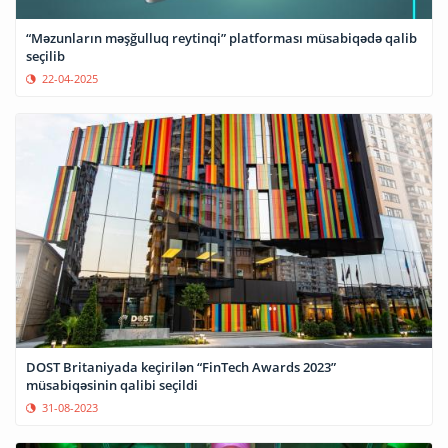
“Məzunların məşğulluq reytinqi” platforması müsabiqədə qalib
seçilib
22-04-2025
DOST Britaniyada keçirilən “FinTech Awards 2023”
müsabiqəsinin qalibi seçildi
31-08-2023