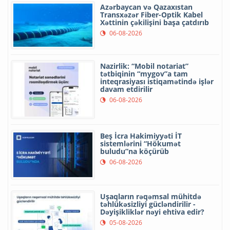
Azərbaycan və Qazaxıstan
Transxəzər Fiber-Optik Kabel
Xəttinin çəkilişini başa çatdırıb
06-08-2026
Nazirlik: “Mobil notariat”
tətbiqinin “mygov”a tam
inteqrasiyası istiqamətində işlər
davam etdirilir
06-08-2026
Beş İcra Hakimiyyəti İT
sistemlərini “Hökumət
buludu”na köçürüb
06-08-2026
Uşaqların rəqəmsal mühitdə
təhlükəsizliyi gücləndirilir -
Dəyişikliklər nəyi ehtiva edir?
05-08-2026