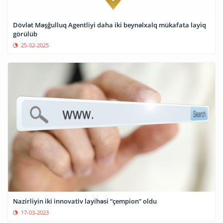
Dövlət Məşğulluq Agentliyi daha iki beynəlxalq mükafata layiq
görülüb
25-02-2025
Nazirliyin iki innovativ layihəsi “çempion” oldu
17-03-2023