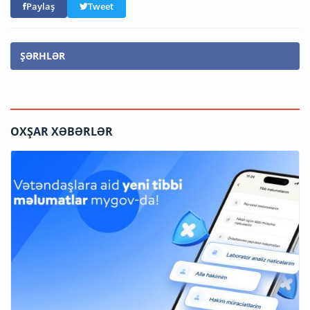
Paylaş
Tweet
ŞƏRHLƏR
OXŞAR XƏBƏRLƏR