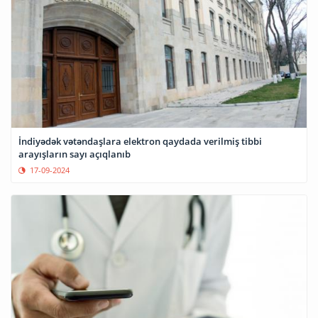
İndiyədək vətəndaşlara elektron qaydada verilmiş tibbi
arayışların sayı açıqlanıb
17-09-2024