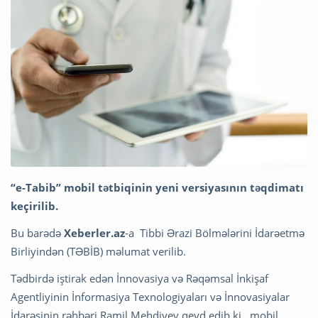
“e-Tabib” mobil tətbiqinin yeni versiyasının təqdimatı
keçirilib.
Bu barədə
Xeberler.az
-a Tibbi Ərazi Bölmələrini İdarəetmə
Birliyindən (TƏBİB) məlumat verilib.
Tədbirdə iştirak edən İnnovasiya və Rəqəmsal İnkişaf
Agentliyinin İnformasiya Texnologiyaları və İnnovasiyalar
İdarəsinin rəhbəri Ramil Mehdiyev qeyd edib ki, mobil