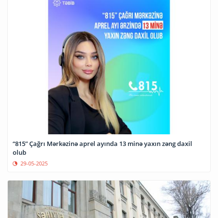
“815” Çağrı Mərkəzinə aprel ayında 13 minə yaxın zəng daxil
olub
29-05-2025