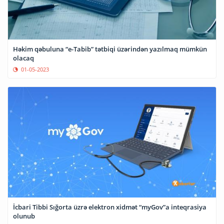
Həkim qəbuluna “e-Tabib” tətbiqi üzərindən yazılmaq mümkün
olacaq
01-05-2023
İcbari Tibbi Sığorta üzrə elektron xidmət “myGov”a inteqrasiya
olunub