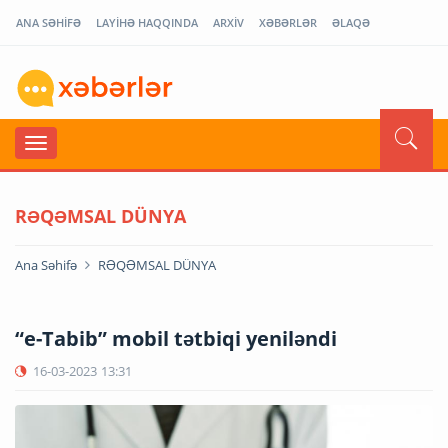
ANA SƏHİFƏ
LAYİHƏ HAQQINDA
ARXİV
XƏBƏRLƏR
ƏLAQƏ
RƏQƏMSAL DÜNYA
Ana Səhifə
RƏQƏMSAL DÜNYA
“e-Tabib” mobil tətbiqi yeniləndi
16-03-2023
13:31