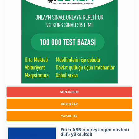
SON XƏBƏR
POPULYAR
YAZARLAR
Fitch ABB-nin reytinqini növbəti
dəfə yüksəltdi!