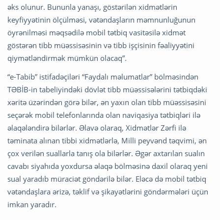
əks olunur. Bununla yanaşı, göstərilən xidmətlərin
keyfiyyətinin ölçülməsi, vətəndaşların məmnunluğunun
öyrənilməsi məqsədilə mobil tətbiq vasitəsilə xidmət
göstərən tibb müəssisəsinin və tibb işçisinin fəaliyyətini
qiymətləndirmək mümkün olacaq”.
“e-Tabib” istifadəçiləri “Faydalı məlumatlar” bölməsindən
TƏBİB-in tabeliyindəki dövlət tibb müəssisələrini tətbiqdəki
xəritə üzərindən görə bilər, ən yaxın olan tibb müəssisəsini
seçərək mobil telefonlarında olan naviqasiya tətbiqləri ilə
əlaqələndirə bilərlər. Əlavə olaraq, Xidmətlər Zərfi ilə
təminata alınan tibbi xidmətlərlə, Milli peyvənd təqvimi, ən
çox verilən suallarla tanış ola bilərlər. Əgər axtarılan sualın
cavabı siyahıda yoxdursa əlaqə bölməsinə daxil olaraq yeni
sual yaradıb müraciət göndərilə bilər. Eləcə də mobil tətbiq
vətəndaşlara ərizə, təklif və şikayətlərini göndərmələri üçün
imkan yaradır.