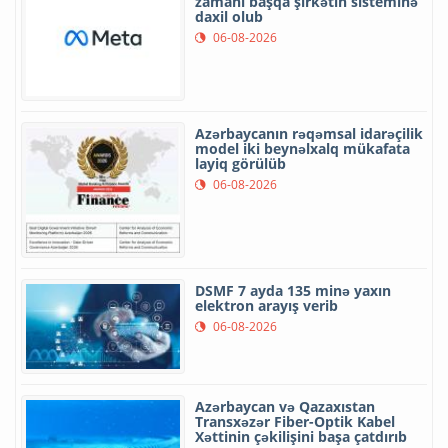
zamanı başqa şirkətin sisteminə
daxil olub
06-08-2026
Azərbaycanın rəqəmsal idarəçilik
model iki beynəlxalq mükafata
layiq görülüb
06-08-2026
DSMF 7 ayda 135 minə yaxın
elektron arayış verib
06-08-2026
Azərbaycan və Qazaxıstan
Transxəzər Fiber-Optik Kabel
Xəttinin çəkilişini başa çatdırıb