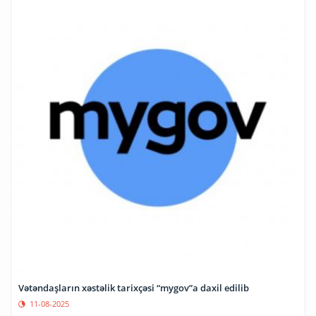
Vətəndaşların xəstəlik tarixçəsi “mygov”a daxil edilib
11-08-2025