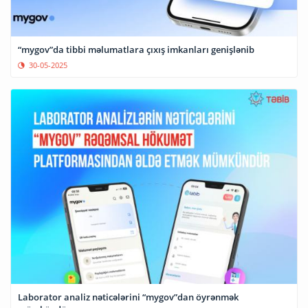
“mygov”da tibbi məlumatlara çıxış imkanları genişlənib
30-05-2025
Laborator analiz nəticələrini “mygov”dan öyrənmək