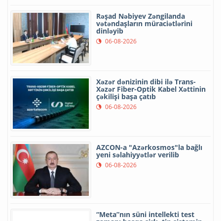
Rəşad Nəbiyev Zəngilanda
vətəndaşların müraciətlərini
dinləyib
06-08-2026
Xəzər dənizinin dibi ilə Trans-
Xəzər Fiber-Optik Kabel Xəttinin
çəkilişi başa çatıb
06-08-2026
AZCON-a "Azərkosmos"la bağlı
yeni səlahiyyətlər verilib
06-08-2026
“Meta”nın süni intellekti test