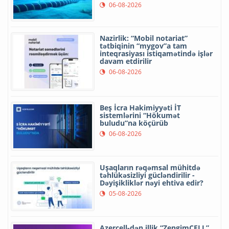
06-08-2026
Nazirlik: “Mobil notariat”
tətbiqinin “mygov”a tam
inteqrasiyası istiqamətində işlər
davam etdirilir
06-08-2026
Beş İcra Hakimiyyəti İT
sistemlərini “Hökumət
buludu”na köçürüb
06-08-2026
Uşaqların rəqəmsal mühitdə
təhlükəsizliyi gücləndirilir -
Dəyişikliklər nəyi ehtiva edir?
05-08-2026
Azercell-dən illik “ZengimCELL”