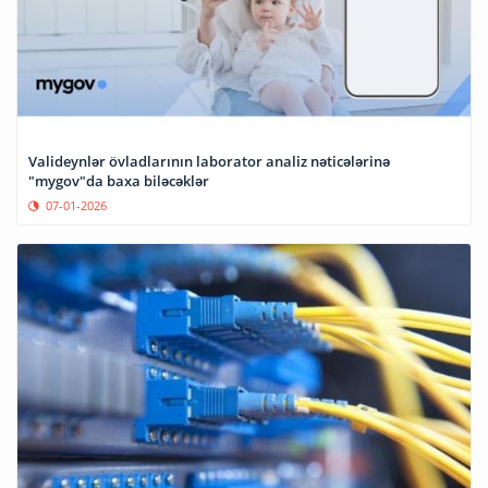
Valideynlər övladlarının laborator analiz nəticələrinə
"mygov"da baxa biləcəklər
07-01-2026