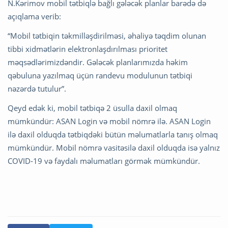
N.Kərimov mobil tətbiqlə bağlı gələcək planlar barədə də
açıqlama verib:
“Mobil tətbiqin təkmilləşdirilməsi, əhaliyə təqdim olunan
tibbi xidmətlərin elektronlaşdırılması prioritet
məqsədlərimizdəndir. Gələcək planlarımızda həkim
qəbuluna yazılmaq üçün randevu modulunun tətbiqi
nəzərdə tutulur”.
Qeyd edək ki, mobil tətbiqə 2 üsulla daxil olmaq
mümkündür: ASAN Login və mobil nömrə ilə. ASAN Login
ilə daxil olduqda tətbiqdəki bütün məlumatlarla tanış olmaq
mümkündür. Mobil nömrə vasitəsilə daxil olduqda isə yalnız
COVID-19 və faydalı məlumatları görmək mümkündür.