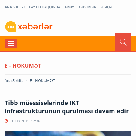
ANA SƏHİFƏ
LAYİHƏ HAQQINDA
ARXİV
XƏBƏRLƏR
ƏLAQƏ
E - HÖKUMƏT
Ana Səhifə
E - HÖKUMƏT
Tibb müəssisələrində İKT
infrastrukturunun qurulması davam edir
20-08-2019
17:36