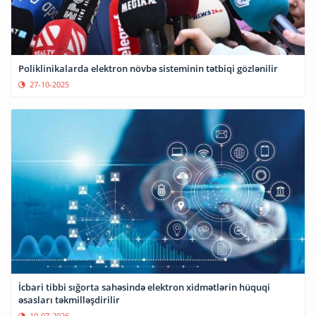
Poliklinikalarda elektron növbə sisteminin tətbiqi gözlənilir
27-10-2025
İcbari tibbi sığorta sahəsində elektron xidmətlərin hüquqi
əsasları təkmilləşdirilir
10-07-2026