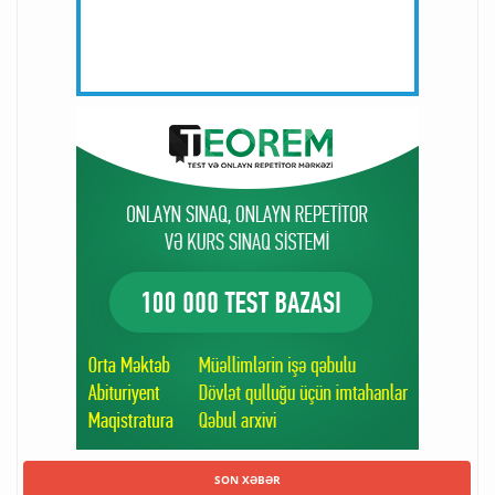
SON XƏBƏR