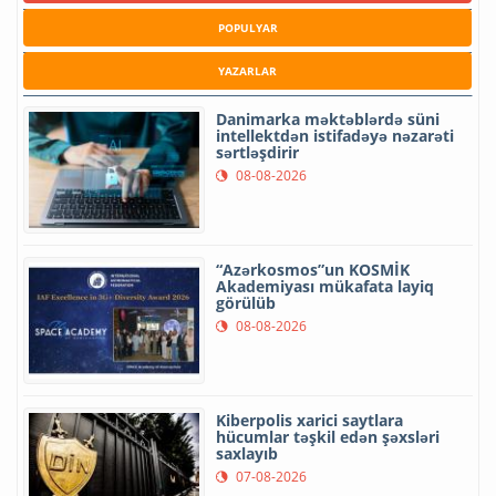
POPULYAR
YAZARLAR
Danimarka məktəblərdə süni
intellektdən istifadəyə nəzarəti
sərtləşdirir
08-08-2026
“Azərkosmos”un KOSMİK
Akademiyası mükafata layiq
görülüb
08-08-2026
Kiberpolis xarici saytlara
hücumlar təşkil edən şəxsləri
saxlayıb
07-08-2026