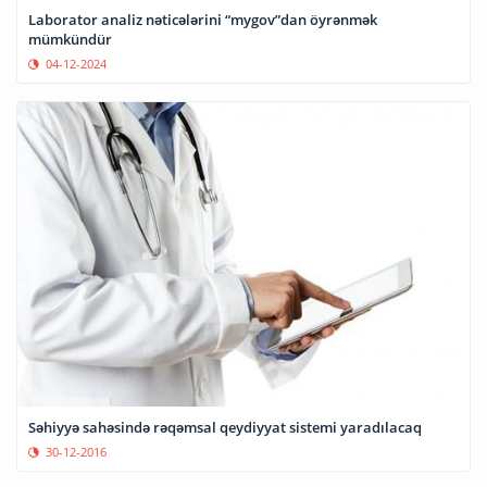
Laborator analiz nəticələrini “mygov”dan öyrənmək
mümkündür
04-12-2024
Səhiyyə sahəsində rəqəmsal qeydiyyat sistemi yaradılacaq
30-12-2016