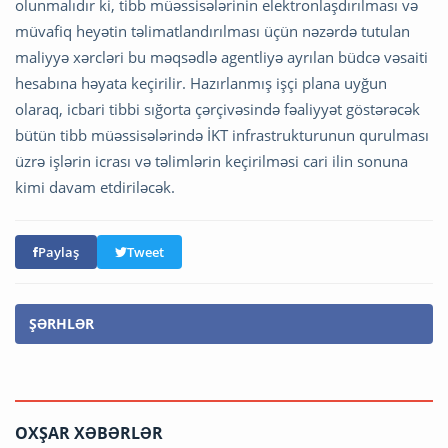
olunmalıdır ki, tibb müəssisələrinin elektronlaşdırılması və
müvafiq heyətin təlimatlandırılması üçün nəzərdə tutulan
maliyyə xərcləri bu məqsədlə agentliyə ayrılan büdcə vəsaiti
hesabına həyata keçirilir. Hazırlanmış işçi plana uyğun
olaraq, icbari tibbi sığorta çərçivəsində fəaliyyət göstərəcək
bütün tibb müəssisələrində İKT infrastrukturunun qurulması
üzrə işlərin icrası və təlimlərin keçirilməsi cari ilin sonuna
kimi davam etdiriləcək.
Paylaş
Tweet
ŞƏRHLƏR
OXŞAR XƏBƏRLƏR