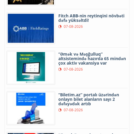
Fitch ABB-nin reytinqini növbəti
dəfə yüksəltdi!
07-08-2026
“Əmək və Məşğulluq”
altsistemində hazırda 65 mindən
çox aktiv vakansiya var
07-08-2026
“Biletim.az” portalı üzərindən
onlayn bilet alanların sayı 2
dəfəyədək artıb
07-08-2026