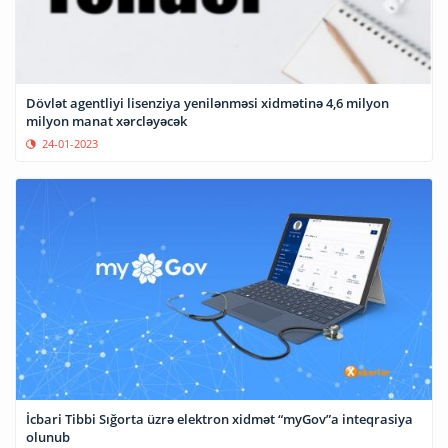
Dövlət agentliyi lisenziya yenilənməsi xidmətinə 4,6 milyon
milyon manat xərcləyəcək
24-01-2023
İcbari Tibbi Sığorta üzrə elektron xidmət “myGov”a inteqrasiya
olunub