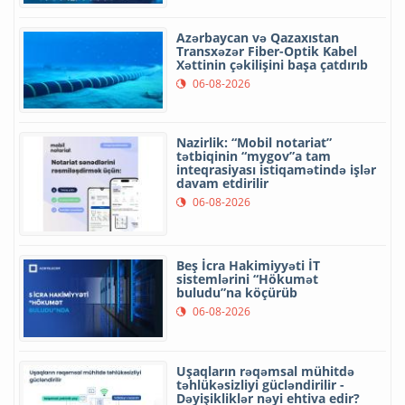
Azərbaycan və Qazaxıstan
Transxəzər Fiber-Optik Kabel
Xəttinin çəkilişini başa çatdırıb
06-08-2026
Nazirlik: “Mobil notariat”
tətbiqinin “mygov”a tam
inteqrasiyası istiqamətində işlər
davam etdirilir
06-08-2026
Beş İcra Hakimiyyəti İT
sistemlərini “Hökumət
buludu”na köçürüb
06-08-2026
Uşaqların rəqəmsal mühitdə
təhlükəsizliyi gücləndirilir -
Dəyişikliklər nəyi ehtiva edir?