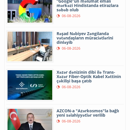
“Google”un məlumat emalı
mərkəzi Hindistanda etirazlara
səbəb olub
06-08-2026
Rəşad Nəbiyev Zəngilanda
vətəndaşların müraciətlərini
dinləyib
06-08-2026
Xəzər dənizinin dibi ilə Trans-
Xəzər Fiber-Optik Kabel Xəttinin
çəkilişi başa çatıb
06-08-2026
AZCON-a "Azərkosmos"la bağlı
yeni səlahiyyətlər verilib
06-08-2026