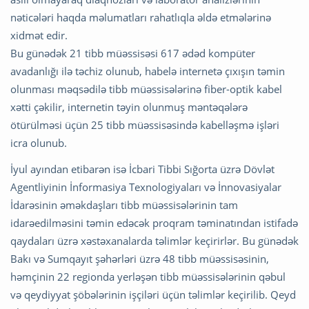
nəticələri haqda məlumatları rahatlıqla əldə etmələrinə
xidmət edir.
Bu günədək 21 tibb müəssisəsi 617 ədəd kompüter
avadanlığı ilə təchiz olunub, habelə internetə çıxışın təmin
olunması məqsədilə tibb müəssisələrinə fiber-optik kabel
xətti çəkilir, internetin təyin olunmuş məntəqələrə
ötürülməsi üçün 25 tibb müəssisəsində kabelləşmə işləri
icra olunub.
İyul ayından etibarən isə İcbari Tibbi Sığorta üzrə Dövlət
Agentliyinin İnformasiya Texnologiyaları və İnnovasiyalar
İdarəsinin əməkdaşları tibb müəssisələrinin tam
idarəedilməsini təmin edəcək proqram təminatından istifadə
qaydaları üzrə xəstəxanalarda təlimlər keçirirlər. Bu günədək
Bakı və Sumqayıt şəhərləri üzrə 48 tibb müəssisəsinin,
həmçinin 22 regionda yerləşən tibb müəssisələrinin qəbul
və qeydiyyat şöbələrinin işçiləri üçün təlimlər keçirilib. Qeyd