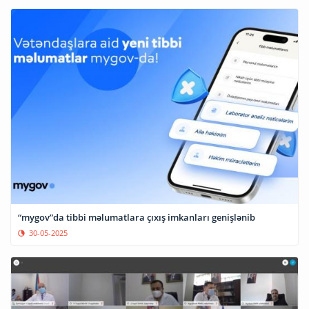
“mygov”da tibbi məlumatlara çıxış imkanları genişlənib
30-05-2025