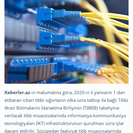
Xeberler.az
-ın məlumatına görə, 2020-ci il yanvarın 1-dən
etibarən icbari tibbi sığortanın ölkə üzrə tətbiqi ilə bağlı Tibbi
Ərazi Bölmələrini İdarəetmə Birliyinin (TƏBİB) tabeliyinə
veriləcək tibb müəssisələrində informasiya-kommunikasiya
texnologiyaları (İKT) infrastrukturunun qurulması üzrə işlər
davam etdirilir. Sözügedən fəaliyyət tibb müəssisələrində