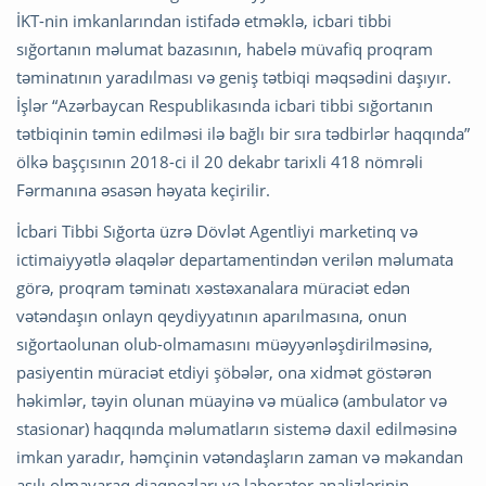
İKT-nin imkanlarından istifadə etməklə, icbari tibbi
sığortanın məlumat bazasının, habelə müvafiq proqram
təminatının yaradılması və geniş tətbiqi məqsədini daşıyır.
İşlər “Azərbaycan Respublikasında icbari tibbi sığortanın
tətbiqinin təmin edilməsi ilə bağlı bir sıra tədbirlər haqqında”
ölkə başçısının 2018-ci il 20 dekabr tarixli 418 nömrəli
Fərmanına əsasən həyata keçirilir.
İcbari Tibbi Sığorta üzrə Dövlət Agentliyi marketinq və
ictimaiyyətlə əlaqələr departamentindən verilən məlumata
görə, proqram təminatı xəstəxanalara müraciət edən
vətəndaşın onlayn qeydiyyatının aparılmasına, onun
sığortaolunan olub-olmamasını müəyyənləşdirilməsinə,
pasiyentin müraciət etdiyi şöbələr, ona xidmət göstərən
həkimlər, təyin olunan müayinə və müalicə (ambulator və
stasionar) haqqında məlumatların sistemə daxil edilməsinə
imkan yaradır, həmçinin vətəndaşların zaman və məkandan
asılı olmayaraq diaqnozları və laborator analizlərinin