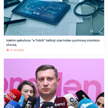
Həkim qəbuluna “e-Tabib” tətbiqi üzərindən yazılmaq mümkün
olacaq
01-05-2023