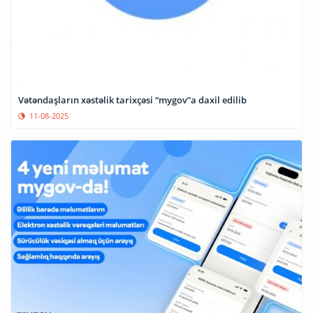
Vətəndaşların xəstəlik tarixçəsi “mygov”a daxil edilib
11-08-2025