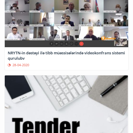
NRYTN-in dəstəyi ilə tibb müəssisələrində videokonfrans sistemi
qurulubv
28-04-2020