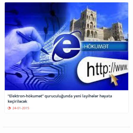
“Elektron-hökumət” quruculuğunda yeni layihələr həyata
keçiriləcək
24-01-2015