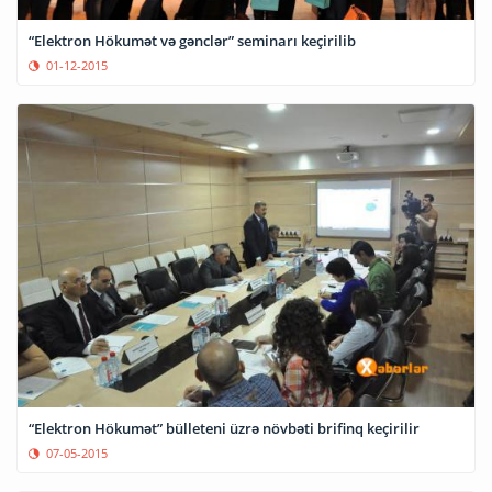
“Elektron Hökumət və gənclər” seminarı keçirilib
01-12-2015
“Elektron Hökumət” bülleteni üzrə növbəti brifinq keçirilir
07-05-2015