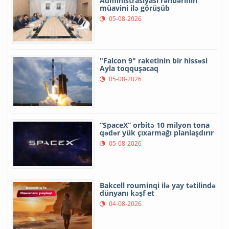
Administrasiyası rəhbərinin
müavini ilə görüşüb
05-08-2026
"Falcon 9" raketinin bir hissəsi
Ayla toqquşacaq
05-08-2026
“SpaceX” orbitə 10 milyon tona
qədər yük çıxarmağı planlaşdırır
05-08-2026
Bakcell rouminqi ilə yay tətilində
dünyanı kəşf et
04-08-2026