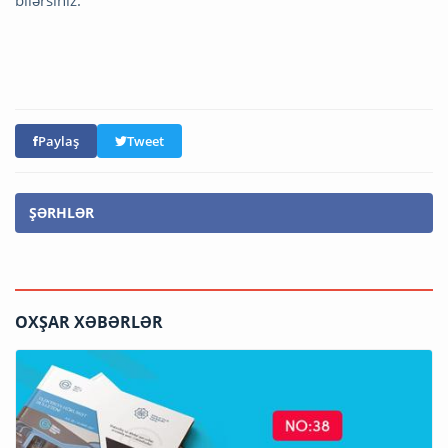
bilərsiniz.
Paylaş
Tweet
ŞƏRHLƏR
OXŞAR XƏBƏRLƏR