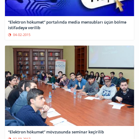
“Elektron hökumət” portalında media mənsubları üçün bölmə
istifadəyə verilib
04-02-2015
“Elektron hökumət” mövzusunda seminar keçirilib
02-03-2017