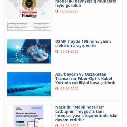
model iki beynəlxalq mükafata
layiq görülüb
06-08-2026
DSMF 7 ayda 135 minə yaxın
elektron arayış verib
06-08-2026
Azərbaycan və Qazaxıstan
Transxəzər Fiber-Optik Kabel
Xəttinin çəkilişini başa çatdırıb
06-08-2026
Nazirlik: “Mobil notariat”
tətbiqinin “mygov”a tam
inteqrasiyası istiqamətində işlər
davam etdirilir
06-08-2026