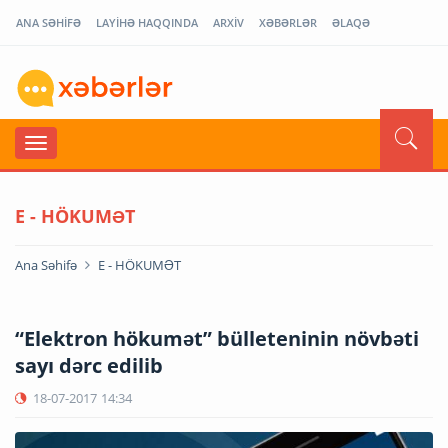
ANA SƏHİFƏ
LAYİHƏ HAQQINDA
ARXİV
XƏBƏRLƏR
ƏLAQƏ
E - HÖKUMƏT
Ana Səhifə
E - HÖKUMƏT
“Elektron hökumət” bülleteninin növbəti
sayı dərc edilib
18-07-2017
14:34