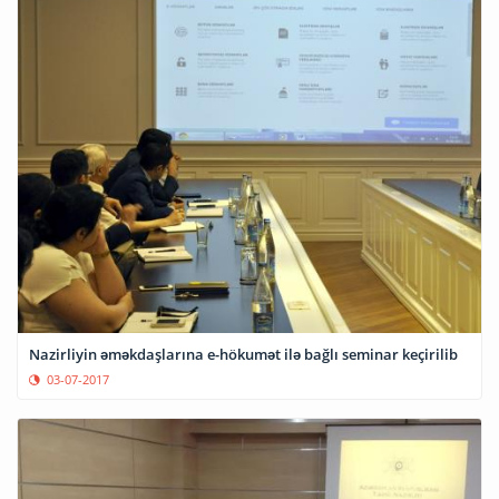
Nazirliyin əməkdaşlarına e-hökumət ilə bağlı seminar keçirilib
03-07-2017