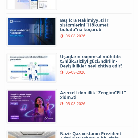
Beş İcra Hakimiyyəti İT
sistemlərini “Hökumət
buludu”na köçürüb
06-08-2026
Uşaqların rəqəmsal mühitdə
təhlükəsizliyi gücləndirilir -
Dəyişikliklər nəyi ehtiva edir?
05-08-2026
Azercell-dən illik “ZengimCELL”
xidməti
05-08-2026
Nazir Qazaxıstanın Prezident