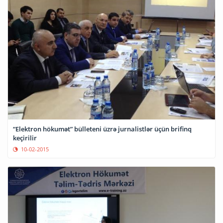
“Elektron hökumət” bülleteni üzrə jurnalistlər üçün brifinq
keçirilir
10-02-2015