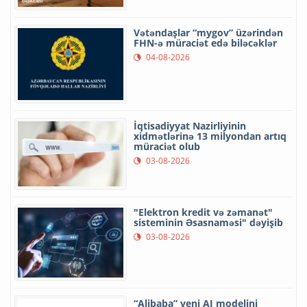
Vətəndaşlar “mygov” üzərindən
FHN-ə müraciət edə biləcəklər
04-08-2026
İqtisadiyyat Nazirliyinin
xidmətlərinə 13 milyondan artıq
müraciət olub
03-08-2026
"Elektron kredit və zəmanət"
sisteminin Əsasnaməsi" dəyişib
03-08-2026
“Alibaba” yeni AI modelini