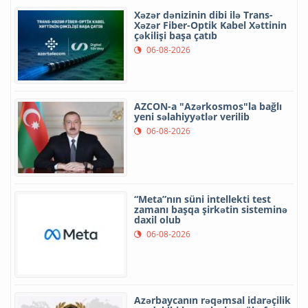
Xəzər dənizinin dibi ilə Trans-
Xəzər Fiber-Optik Kabel Xəttinin
çəkilişi başa çatıb
06-08-2026
AZCON-a "Azərkosmos"la bağlı
yeni səlahiyyətlər verilib
06-08-2026
“Meta”nın süni intellekti test
zamanı başqa şirkətin sisteminə
daxil olub
06-08-2026
Azərbaycanın rəqəmsal idarəçilik