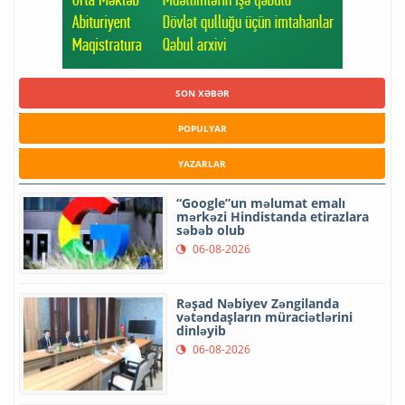
SON XƏBƏR
POPULYAR
YAZARLAR
“Google”un məlumat emalı
mərkəzi Hindistanda etirazlara
səbəb olub
06-08-2026
Rəşad Nəbiyev Zəngilanda
vətəndaşların müraciətlərini
dinləyib
06-08-2026