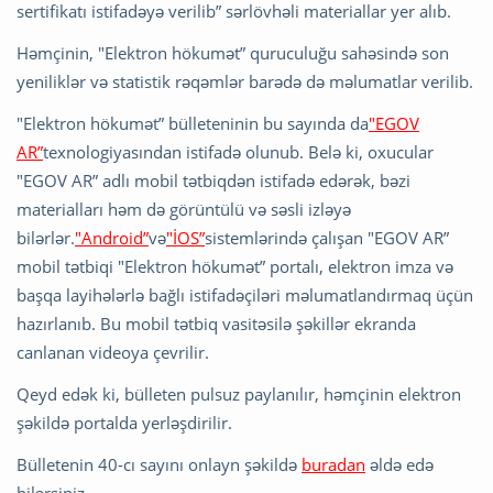
sertifikatı istifadəyə verilib” sərlövhəli materiallar yer alıb.
Həmçinin, "Elektron hökumət” quruculuğu sahəsində son
yeniliklər və statistik rəqəmlər barədə də məlumatlar verilib.
"Elektron hökumət” bülleteninin bu sayında da
"EGOV
AR”
texnologiyasından istifadə olunub. Belə ki, oxucular
"EGOV AR” adlı mobil tətbiqdən istifadə edərək, bəzi
materialları həm də görüntülü və səsli izləyə
bilərlər.
"Android”
və
"İOS”
sistemlərində çalışan "EGOV AR”
mobil tətbiqi "Elektron hökumət” portalı, elektron imza və
başqa layihələrlə bağlı istifadəçiləri məlumatlandırmaq üçün
hazırlanıb. Bu mobil tətbiq vasitəsilə şəkillər ekranda
canlanan videoya çevrilir.
Qeyd edək ki, bülleten pulsuz paylanılır, həmçinin elektron
şəkildə portalda yerləşdirilir.
Bülletenin 40-cı sayını onlayn şəkildə
buradan
əldə edə