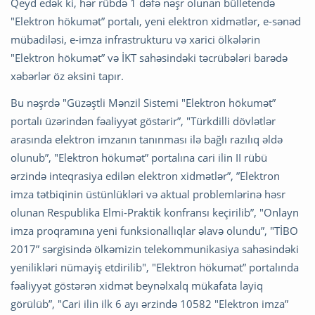
Qeyd edək ki, hər rübdə 1 dəfə nəşr olunan bülletendə
"Elektron hökumət” portalı, yeni elektron xidmətlər, e-sənəd
mübadiləsi, e-imza infrastrukturu və xarici ölkələrin
"Elektron hökumət” və İKT sahəsindəki təcrübələri barədə
xəbərlər öz əksini tapır.
Bu nəşrdə "Güzəştli Mənzil Sistemi "Elektron hökumət”
portalı üzərindən fəaliyyət göstərir”, "Türkdilli dövlətlər
arasında elektron imzanın tanınması ilə bağlı razılıq əldə
olunub”, "Elektron hökumət” portalına cari ilin II rübü
ərzində inteqrasiya edilən elektron xidmətlər”, ”Elektron
imza tətbiqinin üstünlükləri və aktual problemlərinə həsr
olunan Respublika Elmi-Praktik konfransı keçirilib”, "Onlayn
imza proqramına yeni funksionallıqlar əlavə olundu”, "TİBO
2017” sərgisində ölkəmizin telekommunikasiya sahəsindəki
yenilikləri nümayiş etdirilib", "Elektron hökumət” portalında
fəaliyyət göstərən xidmət beynəlxalq mükafata layiq
görülüb”, "Cari ilin ilk 6 ayı ərzində 10582 "Elektron imza”