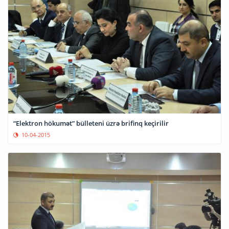
“Elektron hökumət” bülleteni üzrə brifinq keçirilir
10-04-2015