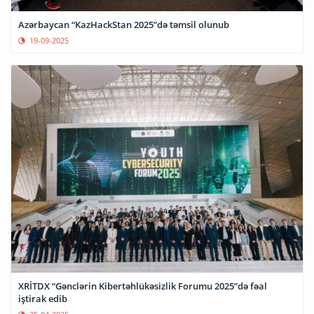
Azərbaycan “KazHackStan 2025”də təmsil olunub
19-09-2025
XRİTDX “Gənclərin Kibertəhlükəsizlik Forumu 2025”də fəal
iştirak edib