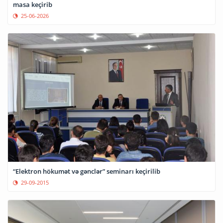
masa keçirib
25-06-2026
“Elektron hökumət və gənclər” seminarı keçirilib
29-09-2015