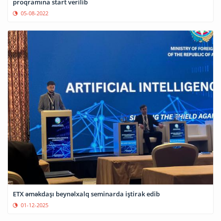
proqramına start verilib
05-08-2022
ETX əməkdaşı beynəlxalq seminarda iştirak edib
01-12-2025