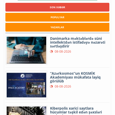
SON XƏBƏR
POPULYAR
YAZARLAR
Danimarka məktəblərdə süni
intellektdən istifadəyə nəzarəti
sərtləşdirir
08-08-2026
“Azərkosmos”un KOSMİK
Akademiyası mükafata layiq
görülüb
08-08-2026
Kiberpolis xarici saytlara
hücumlar təşkil edən şəxsləri