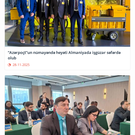
“Azərpoçt”un nümayəndə heyəti Almaniyada işgüzar səfərdə
olub
28-11-2025