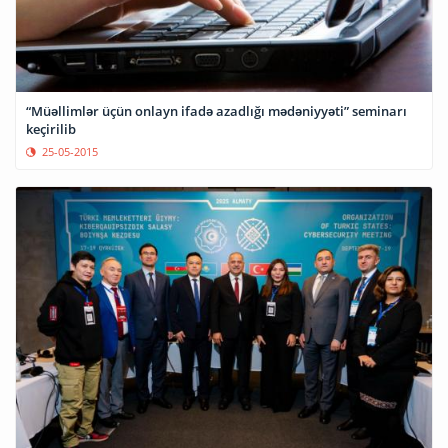
“Müəllimlər üçün onlayn ifadə azadlığı mədəniyyəti” seminarı
keçirilib
25-05-2015