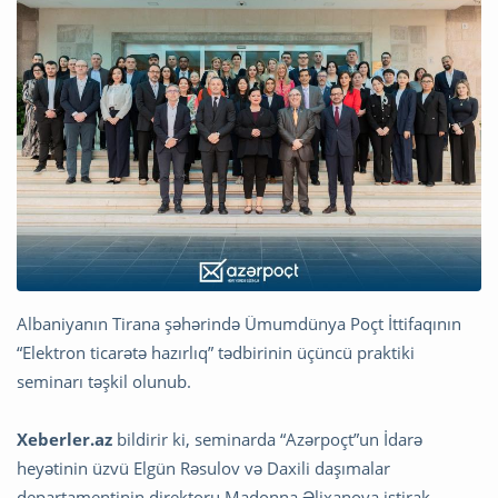
Albaniyanın Tirana şəhərində Ümumdünya Poçt İttifaqının
“Elektron ticarətə hazırlıq” tədbirinin üçüncü praktiki
seminarı təşkil olunub.
Xeberler.az
bildirir ki, seminarda “Azərpoçt”un İdarə
heyətinin üzvü Elgün Rəsulov və Daxili daşımalar
departamentinin direktoru Madonna Əlixanova iştirak