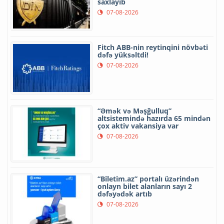
saxlayıb
07-08-2026
Fitch ABB-nin reytinqini növbəti
dəfə yüksəltdi!
07-08-2026
“Əmək və Məşğulluq”
altsistemində hazırda 65 mindən
çox aktiv vakansiya var
07-08-2026
“Biletim.az” portalı üzərindən
onlayn bilet alanların sayı 2
dəfəyədək artıb
07-08-2026