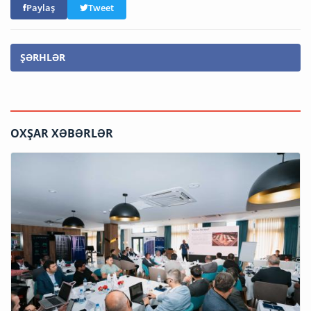
Paylaş
Tweet
ŞƏRHLƏR
OXŞAR XƏBƏRLƏR