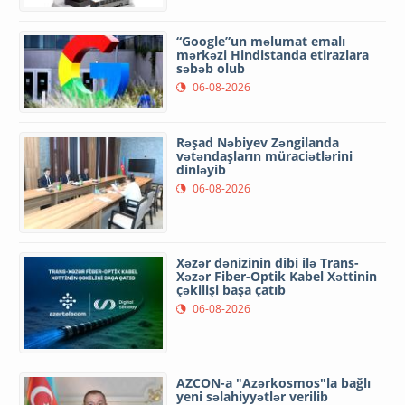
“Google”un məlumat emalı
mərkəzi Hindistanda etirazlara
səbəb olub
06-08-2026
Rəşad Nəbiyev Zəngilanda
vətəndaşların müraciətlərini
dinləyib
06-08-2026
Xəzər dənizinin dibi ilə Trans-
Xəzər Fiber-Optik Kabel Xəttinin
çəkilişi başa çatıb
06-08-2026
AZCON-a "Azərkosmos"la bağlı
yeni səlahiyyətlər verilib