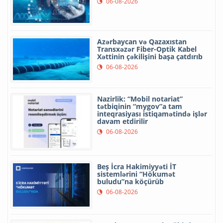
06-08-2026
Azərbaycan və Qazaxıstan
Transxəzər Fiber-Optik Kabel
Xəttinin çəkilişini başa çatdırıb
06-08-2026
Nazirlik: “Mobil notariat”
tətbiqinin “mygov”a tam
inteqrasiyası istiqamətində işlər
davam etdirilir
06-08-2026
Beş İcra Hakimiyyəti İT
sistemlərini “Hökumət
buludu”na köçürüb
06-08-2026