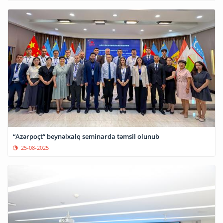
“Azərpoçt” beynəlxalq seminarda təmsil olunub
25-08-2025