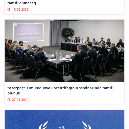
təmsil olunacaq
10-06-2025
“Azərpoçt” Ümumdünya Poçt İttifaqının seminarında təmsil
olunub
27-11-2024