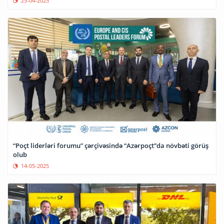
25-04-2025
“Poçt liderləri forumu” çərçivəsində “Azərpoçt”da növbəti görüş
olub
14-05-2025