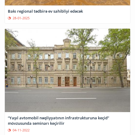
Bakı regional tədbirə ev sahibliyi edəcək
28-01-2025
“Yaşıl avtomobil nəqliyyatının infrastrukturuna keçid”
mövzusunda seminarı keçirilir
04-11-2022