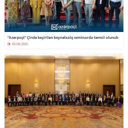
“Azərpoçt” Çində keçirilən beynəlxalq seminarda təmsil olunub
05-08-2025