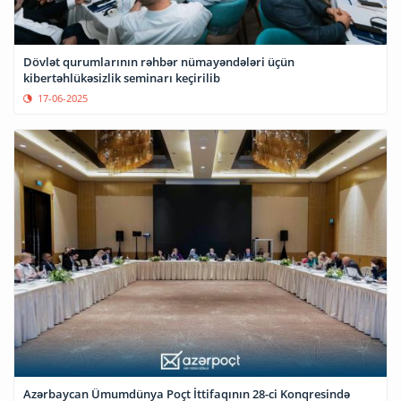
Dövlət qurumlarının rəhbər nümayəndələri üçün
kibertəhlükəsizlik seminarı keçirilib
17-06-2025
Azərbaycan Ümumdünya Poçt İttifaqının 28-ci Konqresində