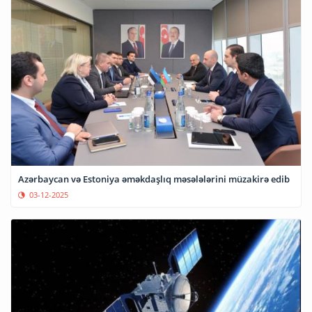
Azərbaycan və Estoniya əməkdaşlıq məsələlərini müzakirə edib
03-12-2025