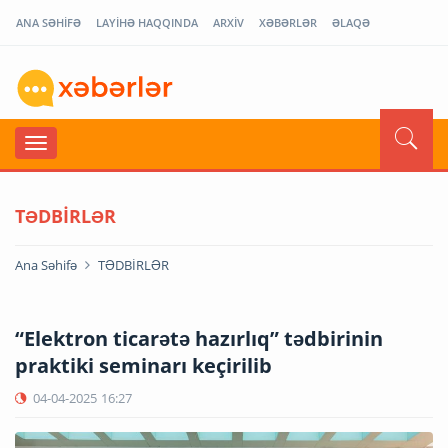
ANA SƏHİFƏ
LAYİHƏ HAQQINDA
ARXİV
XƏBƏRLƏR
ƏLAQƏ
TƏDBİRLƏR
Ana Səhifə
TƏDBİRLƏR
“Elektron ticarətə hazırlıq” tədbirinin
praktiki seminarı keçirilib
04-04-2025
16:27