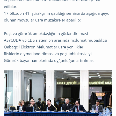
ediblər.
17 ölkədən 41 iştirakçının qatıldığı seminarda aşağıda qeyd
olunan mövzular üzrə müzakirələr aparılıb:
Poçt və gömrük əməkdaşlığının gücləndirilməsi
ASYCUDA və CDS sistemləri arasında məlumat mübadiləsi
Qabaqcıl Elektron Məlumatlar üzrə yeniliklər
Risklərin qiymətləndirilməsi və poçt təhlükəsizliyi
Gömrük bəyannamələrində uyğunluğun artırılması