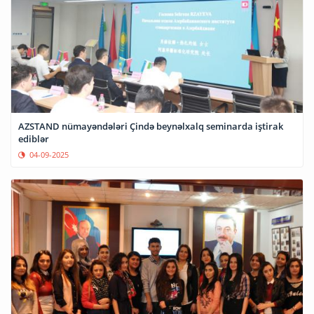
AZSTAND nümayəndələri Çində beynəlxalq seminarda iştirak
ediblər
04-09-2025