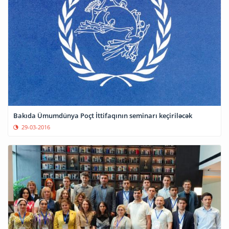
Bakıda Ümumdünya Poçt İttifaqının seminarı keçiriləcək
29-03-2016