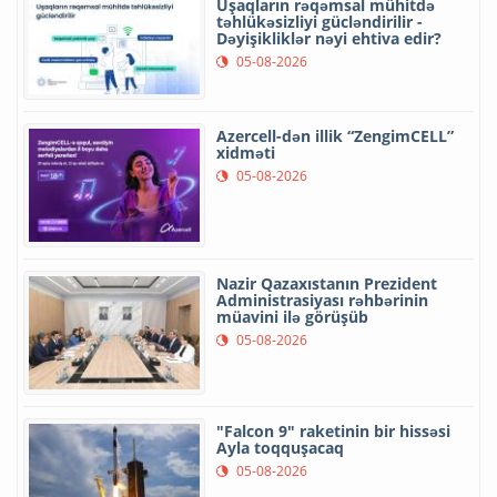
Uşaqların rəqəmsal mühitdə
təhlükəsizliyi gücləndirilir -
Dəyişikliklər nəyi ehtiva edir?
05-08-2026
Azercell-dən illik “ZengimCELL”
xidməti
05-08-2026
Nazir Qazaxıstanın Prezident
Administrasiyası rəhbərinin
müavini ilə görüşüb
05-08-2026
"Falcon 9" raketinin bir hissəsi
Ayla toqquşacaq
05-08-2026