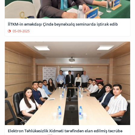
İİTKM-in əməkdaşı Çində beynəlxalq seminarda iştirak edib
05-09-2025
Elektron Təhlükəsizlik Xidməti tərəfindən elan edilmiş təcrübə