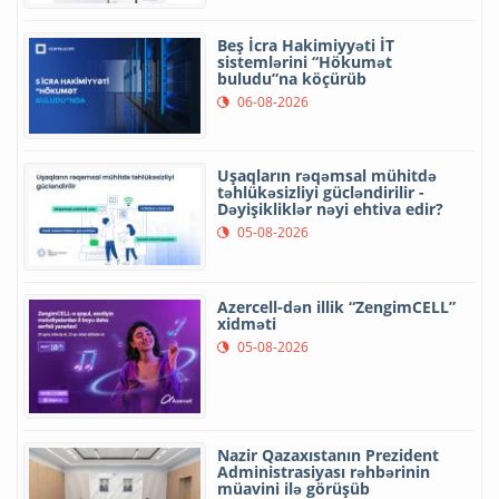
Beş İcra Hakimiyyəti İT
sistemlərini “Hökumət
buludu”na köçürüb
06-08-2026
Uşaqların rəqəmsal mühitdə
təhlükəsizliyi gücləndirilir -
Dəyişikliklər nəyi ehtiva edir?
05-08-2026
Azercell-dən illik “ZengimCELL”
xidməti
05-08-2026
Nazir Qazaxıstanın Prezident
Administrasiyası rəhbərinin
müavini ilə görüşüb