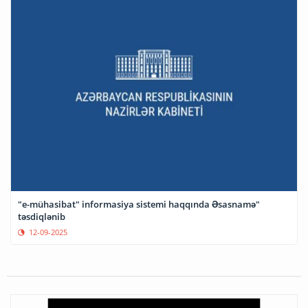
"e-mühasibat" informasiya sistemi haqqında Əsasnamə"
təsdiqlənib
12-09-2025