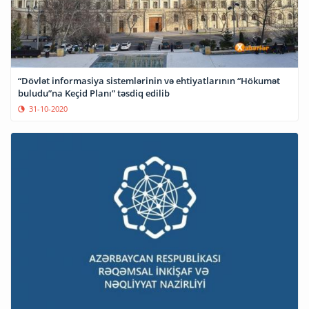
“Dövlət informasiya sistemlərinin və ehtiyatlarının “Hökumət
buludu”na Keçid Planı” təsdiq edilib
31-10-2020