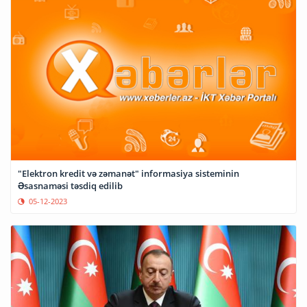
"Elektron kredit və zəmanət" informasiya sisteminin
Əsasnaməsi təsdiq edilib
05-12-2023