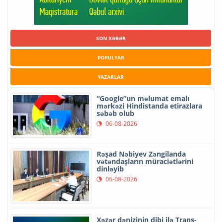
SON XƏBƏR
POPULYAR
YAZARLAR
“Google”un məlumat emalı
mərkəzi Hindistanda etirazlara
səbəb olub
06-08-2026
Rəşad Nəbiyev Zəngilanda
vətəndaşların müraciətlərini
dinləyib
06-08-2026
Xəzər dənizinin dibi ilə Trans-