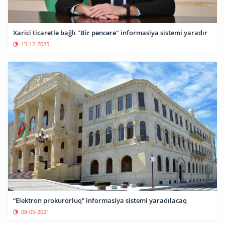
Xarici ticarətlə bağlı "Bir pəncərə" informasiya sistemi yaradır
15-12-2025
“Elektron prokurorluq” informasiya sistemi yaradılacaq
08-05-2021