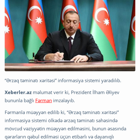
“Ərzaq təminatı xəritəsi” informasiya sistemi yaradılıb.
Xeberler.az
məlumat verir ki, Prezident İlham Əliyev
bununla bağlı
Fərman
imzalayıb.
Fərmanla müəyyən edilib ki, “Ərzaq təminatı xəritəsi”
informasiya sistemi ölkədə ərzaq təminatı sahəsində
mövcud vəziyyətin müəyyən edilməsini, bunun əsasında
qərarların qəbul edilməsi üçün etibarlı və dayanıqlı