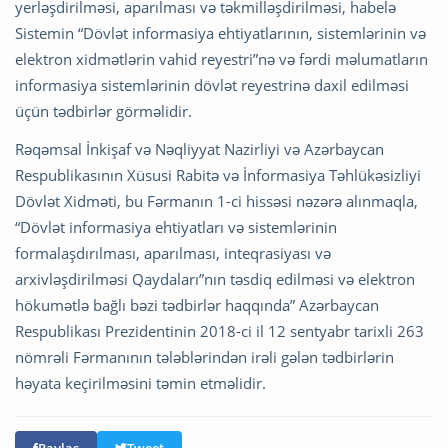
yerləşdirilməsi, aparılması və təkmilləşdirilməsi, habelə
Sistemin “Dövlət informasiya ehtiyatlarının, sistemlərinin və
elektron xidmətlərin vahid reyestri”nə və fərdi məlumatların
informasiya sistemlərinin dövlət reyestrinə daxil edilməsi
üçün tədbirlər görməlidir.
Rəqəmsal İnkişaf və Nəqliyyat Nazirliyi və Azərbaycan
Respublikasının Xüsusi Rabitə və İnformasiya Təhlükəsizliyi
Dövlət Xidməti, bu Fərmanın 1-ci hissəsi nəzərə alınmaqla,
“Dövlət informasiya ehtiyatları və sistemlərinin
formalaşdırılması, aparılması, inteqrasiyası və
arxivləşdirilməsi Qaydaları”nın təsdiq edilməsi və elektron
hökumətlə bağlı bəzi tədbirlər haqqında” Azərbaycan
Respublikası Prezidentinin 2018-ci il 12 sentyabr tarixli 263
nömrəli Fərmanının tələblərindən irəli gələn tədbirlərin
həyata keçirilməsini təmin etməlidir.