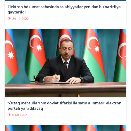
Elektron hökumət sahəsində səlahiyyətlər yenidən bu nazirliyə
qaytarıldı
24-11-2022
“Ərzaq məhsullarının dövlət sifarişi ilə satın alınması” elektron
portalı yaradılacaq
03-09-2021