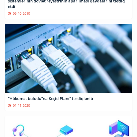
sistemlərinin dövlət reyestrinin aparılması qaydalarını təsdiq
etdi
05-10-2010
“Hökumət buludu”na Keçid Planı” təsdiqlənib
01-11-2020