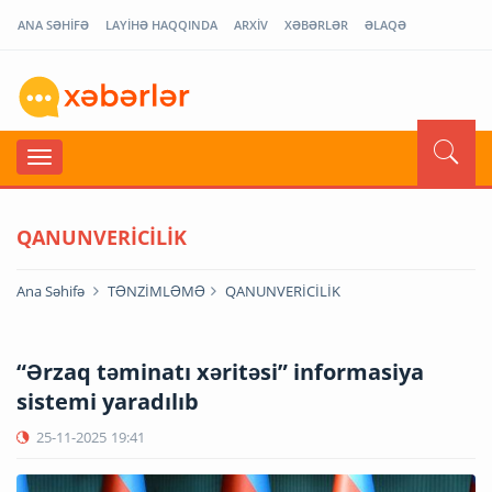
ANA SƏHİFƏ
LAYİHƏ HAQQINDA
ARXİV
XƏBƏRLƏR
ƏLAQƏ
QANUNVERİCİLİK
Ana Səhifə
TƏNZİMLƏMƏ
QANUNVERİCİLİK
“Ərzaq təminatı xəritəsi” informasiya
sistemi yaradılıb
25-11-2025
19:41