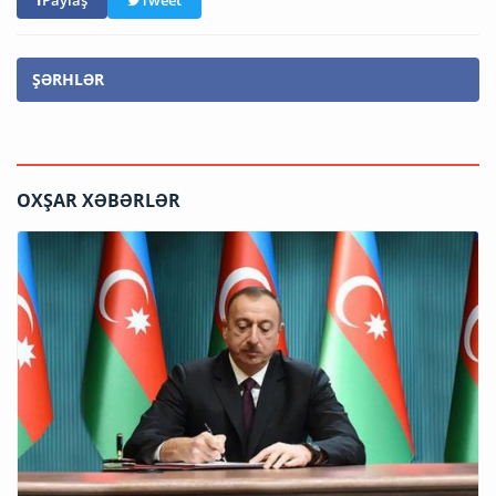
Paylaş
Tweet
ŞƏRHLƏR
OXŞAR XƏBƏRLƏR