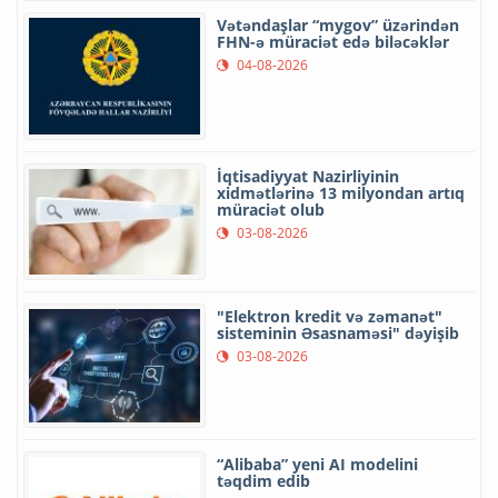
Vətəndaşlar “mygov” üzərindən
FHN-ə müraciət edə biləcəklər
04-08-2026
İqtisadiyyat Nazirliyinin
xidmətlərinə 13 milyondan artıq
müraciət olub
03-08-2026
"Elektron kredit və zəmanət"
sisteminin Əsasnaməsi" dəyişib
03-08-2026
“Alibaba” yeni AI modelini
təqdim edib