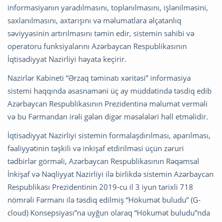
informasiyanın yaradılmasını, toplanılmasını, işlənilməsini,
saxlanılmasını, axtarışını və məlumatlara əlçatanlıq
səviyyəsinin artırılmasını təmin edir, sistemin sahibi və
operatoru funksiyalarını Azərbaycan Respublikasının
İqtisadiyyat Nazirliyi həyata keçirir.
Nazirlər Kabineti “Ərzaq təminatı xəritəsi” informasiya
sistemi haqqında əsasnaməni üç ay müddətində təsdiq edib
Azərbaycan Respublikasının Prezidentinə məlumat verməli
və bu Fərmandan irəli gələn digər məsələləri həll etməlidir.
İqtisadiyyat Nazirliyi sistemin formalaşdırılması, aparılması,
fəaliyyətinin təşkili və inkişaf etdirilməsi üçün zəruri
tədbirlər görməli, Azərbaycan Respublikasının Rəqəmsal
İnkişaf və Nəqliyyat Nazirliyi ilə birlikdə sistemin Azərbaycan
Respublikası Prezidentinin 2019-cu il 3 iyun tarixli 718
nömrəli Fərmanı ilə təsdiq edilmiş “Hökumət buludu” (G-
cloud) Konsepsiyası”na uyğun olaraq “Hökumət buludu”nda