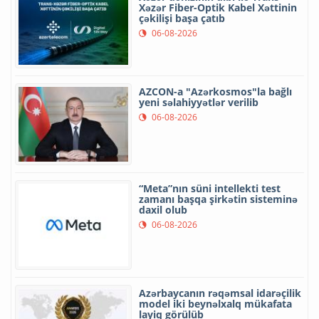
Xəzər Fiber-Optik Kabel Xəttinin
çəkilişi başa çatıb
06-08-2026
AZCON-a "Azərkosmos"la bağlı
yeni səlahiyyətlər verilib
06-08-2026
“Meta”nın süni intellekti test
zamanı başqa şirkətin sisteminə
daxil olub
06-08-2026
Azərbaycanın rəqəmsal idarəçilik
model iki beynəlxalq mükafata
layiq görülüb