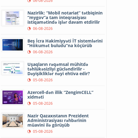
06-08-2026
Nazirlik: “Mobil notariat” tətbiqinin
“mygov”a tam inteqrasiyası
istiqamətində işlər davam etdirilir
06-08-2026
Beş İcra Hakimiyyəti İT sistemlərini
“Hökumət buludu”na köçürüb
06-08-2026
Uşaqların rəqəmsal mühitdə
təhlükəsizliyi gücləndirilir -
Dəyişikliklər nəyi ehtiva edir?
05-08-2026
Azercell-dən illik “ZengimCELL”
xidməti
05-08-2026
Nazir Qazaxıstanın Prezident
Administrasiyası rəhbərinin
müavini ilə görüşüb
05-08-2026