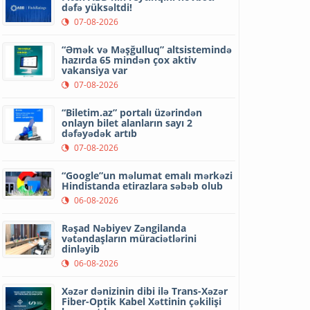
dəfə yüksəltdi!
07-08-2026
“Əmək və Məşğulluq” altsistemində
hazırda 65 mindən çox aktiv
vakansiya var
07-08-2026
“Biletim.az” portalı üzərindən
onlayn bilet alanların sayı 2
dəfəyədək artıb
07-08-2026
“Google”un məlumat emalı mərkəzi
Hindistanda etirazlara səbəb olub
06-08-2026
Rəşad Nəbiyev Zəngilanda
vətəndaşların müraciətlərini
dinləyib
06-08-2026
Xəzər dənizinin dibi ilə Trans-Xəzər
Fiber-Optik Kabel Xəttinin çəkilişi