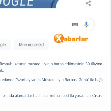
Respublikasının müstəqilliyinin bərpa edilməsinin 30 illiyinə
ıb.
ik edəndə “Azərbaycanda Müstəqilliyin Bərpası Günü” ilə bağlı
əhifəsində əlamətdar hadisələr münasibəti ilə yaradılan xüsusi