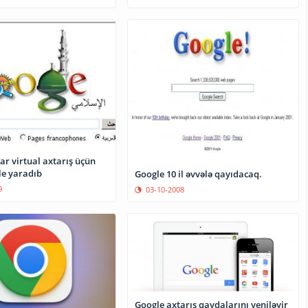
r virtual axtarış üçün
le yaradıb
Google 10 il əvvələ qayıdacaq.
9
03-10-2008
Google axtarış qaydalarını yeniləyir