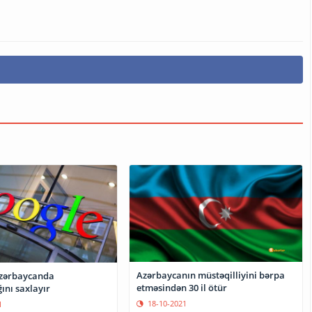
Azərbaycanın müstəqilliyini bərpa
Azərbaycanda
etməsindən 30 il ötür
ını saxlayır
18-10-2021
1