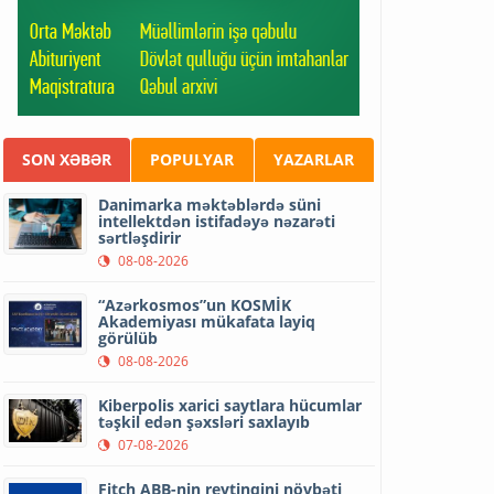
SON XƏBƏR
POPULYAR
YAZARLAR
Danimarka məktəblərdə süni
intellektdən istifadəyə nəzarəti
sərtləşdirir
08-08-2026
“Azərkosmos”un KOSMİK
Akademiyası mükafata layiq
görülüb
08-08-2026
Kiberpolis xarici saytlara hücumlar
təşkil edən şəxsləri saxlayıb
07-08-2026
Fitch ABB-nin reytinqini növbəti