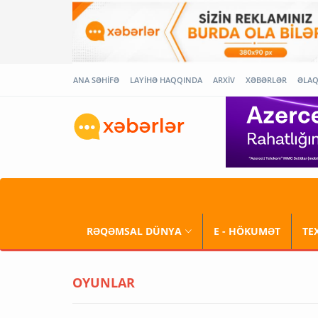
ANA SƏHİFƏ
LAYİHƏ HAQQINDA
ARXİV
XƏBƏRLƏR
ƏLA
RƏQƏMSAL DÜNYA
E - HÖKUMƏT
TE
OYUNLAR