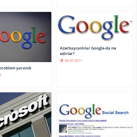
Azərbaycanlılar Google-da nə
edirlər?
04-07-2011
problem yaranıb
9