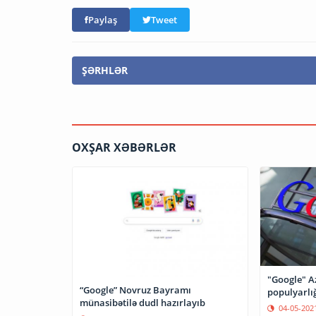
Paylaş
Tweet
ŞƏRHLƏR
OXŞAR XƏBƏRLƏR
"Google" 
“Google” Novruz Bayramı
populyarlığ
münasibətilə dudl hazırlayıb
04-05-202