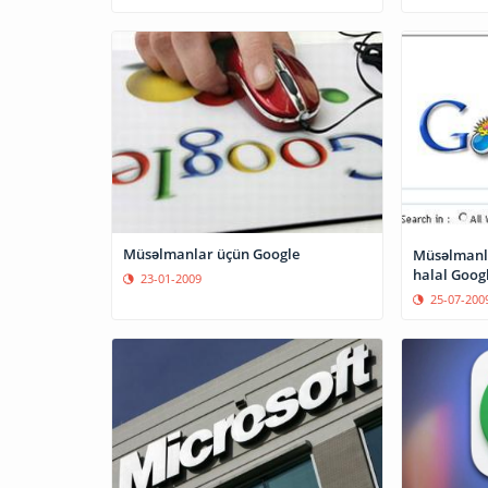
Müsəlmanlar üçün Google
Müsəlmanla
halal Goog
23-01-2009
25-07-200