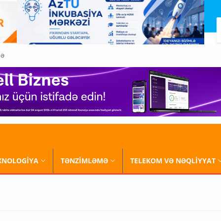
QƏ
XNOLOGİYA
TƏNZİMLƏMƏ
TELEKOM VƏ NƏQLİYYAT