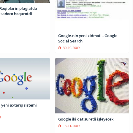
Rəqiblərin plagiatda
ı sadəcə həqarətdi
1
Google-nin yeni xidməti - Google
Social Search
30-10-2009
yeni axtarış sistemi
9
Google iki qat sürətli işləyəcək
13-11-2009