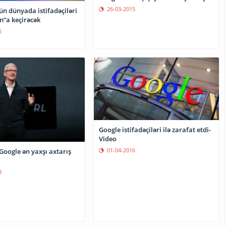
26-03-2015
ün dünyada istifadəçiləri
m”a keçirəcək
5
Google istifadəçiləri ilə zarafat etdi-
Video
01-04-2016
Google ən yaxşı axtarış
8