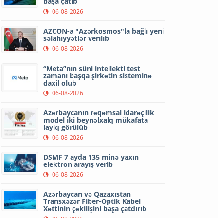
başa çatıb
06-08-2026
AZCON-a "Azərkosmos"la bağlı yeni
səlahiyyətlər verilib
06-08-2026
“Meta”nın süni intellekti test
zamanı başqa şirkətin sisteminə
daxil olub
06-08-2026
Azərbaycanın rəqəmsal idarəçilik
model iki beynəlxalq mükafata
layiq görülüb
06-08-2026
DSMF 7 ayda 135 minə yaxın
elektron arayış verib
06-08-2026
Azərbaycan və Qazaxıstan
Transxəzər Fiber-Optik Kabel
Xəttinin çəkilişini başa çatdırıb