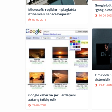
Google büt
Microsoft: rəqiblərin plagiatda
“google.co
ittihamları sadəcə həqarətdi
16-04-202
07-02-2011
Tim Cook : 
sistemidir
23-11-201
Google xəbər və şəkillərdə yeni
axtarış tətbiq edir
22-04-2009