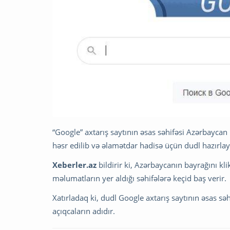
“Google” axtarış saytının əsas səhifəsi Azərbaycan 
həsr edilib və əlamətdar hadisə üçün dudl hazırlay
Xeberler.az
bildirir ki, Azərbaycanın bayrağını kl
məlumatların yer aldığı səhifələrə keçid baş verir.
Xatırladaq ki, dudl Google axtarış saytının əsas s
açıqcaların adıdır.