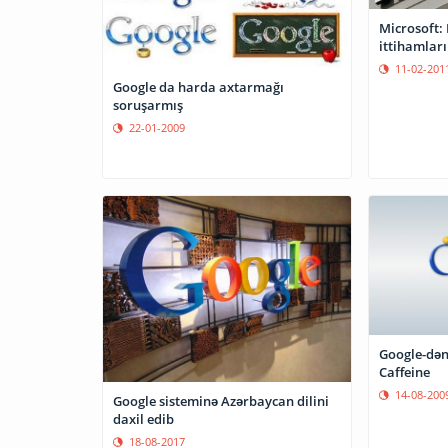
Microsoft: 
ittihamlar
11-02-201
Google da harda axtarmağı
soruşarmış
22-01-2009
Google-dən 
Caffeine
14-08-200
Google sisteminə Azərbaycan dilini
daxil edib
18-08-2017