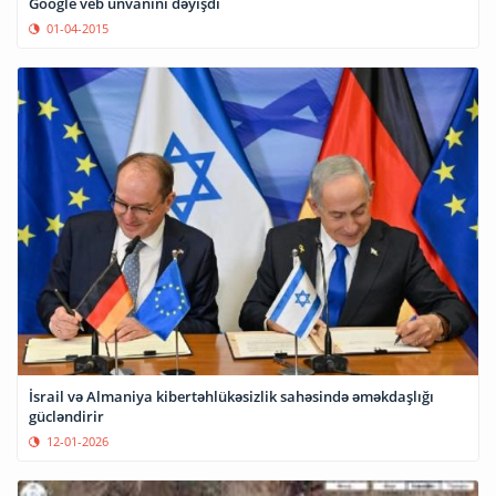
Google veb ünvanını dəyişdi
01-04-2015
İsrail və Almaniya kibertəhlükəsizlik sahəsində əməkdaşlığı
gücləndirir
12-01-2026