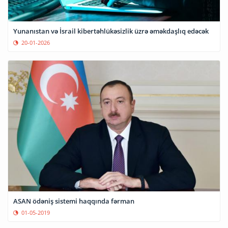
Yunanıstan və İsrail kibertəhlükəsizlik üzrə əməkdaşlıq edəcək
20-01-2026
ASAN ödəniş sistemi haqqında fərman
01-05-2019