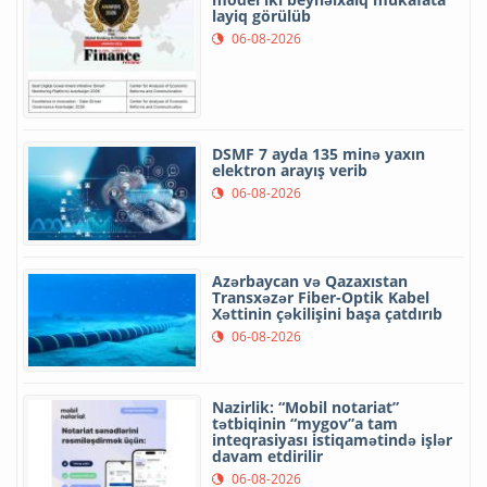
layiq görülüb
06-08-2026
DSMF 7 ayda 135 minə yaxın
elektron arayış verib
06-08-2026
Azərbaycan və Qazaxıstan
Transxəzər Fiber-Optik Kabel
Xəttinin çəkilişini başa çatdırıb
06-08-2026
Nazirlik: “Mobil notariat”
tətbiqinin “mygov”a tam
inteqrasiyası istiqamətində işlər
davam etdirilir
06-08-2026