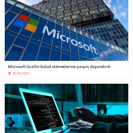
Microsoft İsrailin bulud xidmətlərinə çıxışını dayandırıb
26-09-2025