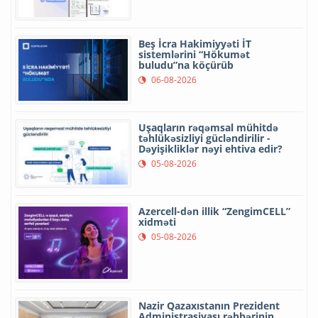
Beş İcra Hakimiyyəti İT
sistemlərini “Hökumət
buludu”na köçürüb
06-08-2026
Uşaqların rəqəmsal mühitdə
təhlükəsizliyi gücləndirilir -
Dəyişikliklər nəyi ehtiva edir?
05-08-2026
Azercell-dən illik “ZengimCELL”
xidməti
05-08-2026
Nazir Qazaxıstanın Prezident
Administrasiyası rəhbərinin