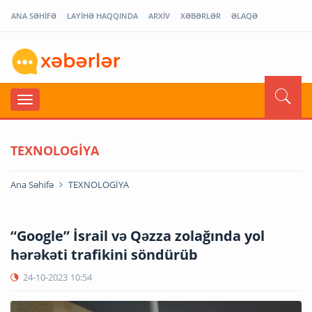
ANA SƏHİFƏ
LAYİHƏ HAQQINDA
ARXİV
XƏBƏRLƏR
ƏLAQƏ
TEXNOLOGİYA
Ana Səhifə
TEXNOLOGİYA
“Google” İsrail və Qəzza zolağında yol
hərəkəti trafikini söndürüb
24-10-2023
10:54