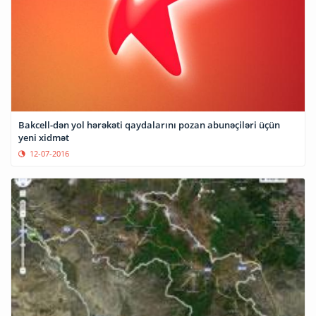
Bakcell-dən yol hərəkəti qaydalarını pozan abunəçiləri üçün
yeni xidmət
12-07-2016