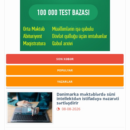
SON XƏBƏR
POPULYAR
YAZARLAR
Danimarka məktəblərdə süni
intellektdən istifadəyə nəzarəti
sərtləşdirir
08-08-2026