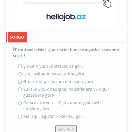
SORĞU
İT mütəxəssislər iş yerlərini hansı meyarlar əsasında
seçir ?
Şirkətin yüksək statusuna görə
İşin, layihənin xarakterinə görə
Əmək müqaviləsinin olmasına görə
Yüksək əmək haqqına, mükafatlara və digər
güzəştlərə görə
Gələcək karyerası üçün əhəmiyyət kəsb
etdiyinə görə
Maraqlı, işgüzar kollektivə görə