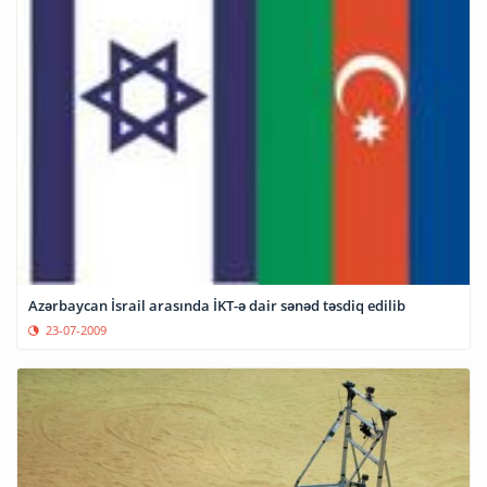
Azərbaycan İsrail arasında İKT-ə dair sənəd təsdiq edilib
23-07-2009