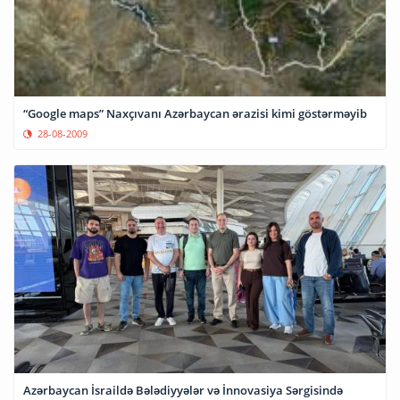
“Google maps” Naxçıvanı Azərbaycan ərazisi kimi göstərməyib
28-08-2009
Azərbaycan İsraildə Bələdiyyələr və İnnovasiya Sərgisində