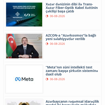
Xəzər dənizinin dibi ilə Trans-
Xəzər Fiber-Optik Kabel Xəttinin
çəkilişi başa çatıb
06-08-2026
AZCON-a "Azərkosmos"la bağlı
yeni səlahiyyətlər verilib
06-08-2026
“Meta”nın süni intellekti test
zamanı başqa şirkətin sisteminə
daxil olub
06-08-2026
Azərbaycanın rəqəmsal idarəçilik
model iki beynəlxalq mükafata