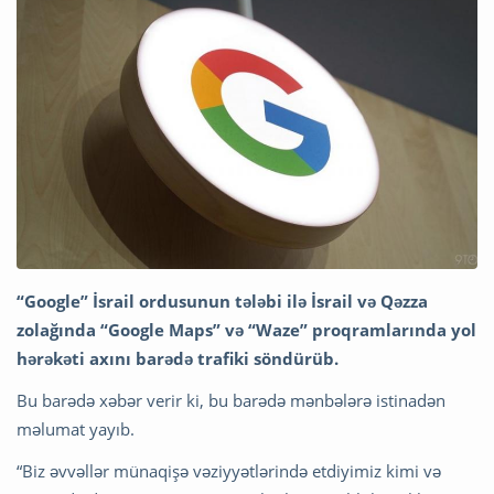
“Google” İsrail ordusunun tələbi ilə İsrail və Qəzza
zolağında “Google Maps” və “Waze” proqramlarında yol
hərəkəti axını barədə trafiki söndürüb.
Bu barədə xəbər verir ki, bu barədə mənbələrə istinadən
məlumat yayıb.
“Biz əvvəllər münaqişə vəziyyətlərində etdiyimiz kimi və