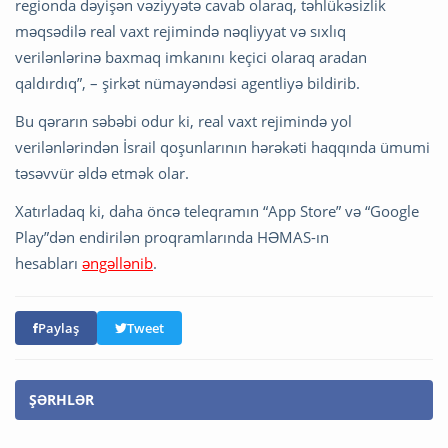
regionda dəyişən vəziyyətə cavab olaraq, təhlükəsizlik
məqsədilə real vaxt rejimində nəqliyyat və sıxlıq
verilənlərinə baxmaq imkanını keçici olaraq aradan
qaldırdıq”, – şirkət nümayəndəsi agentliyə bildirib.
Bu qərarın səbəbi odur ki, real vaxt rejimində yol
verilənlərindən İsrail qoşunlarının hərəkəti haqqında ümumi
təsəvvür əldə etmək olar.
Xatırladaq ki, daha öncə teleqramın “App Store” və “Google
Play”dən endirilən proqramlarında HƏMAS-ın
hesabları
əngəllənib
.
Paylaş
Tweet
ŞƏRHLƏR