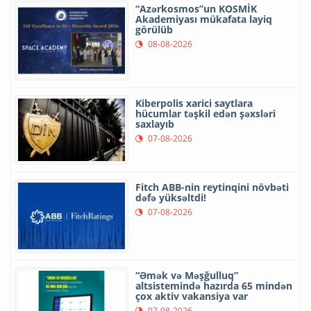
“Azərkosmos”un KOSMİK
Akademiyası mükafata layiq
görülüb
08-08-2026
Kiberpolis xarici saytlara
hücumlar təşkil edən şəxsləri
saxlayıb
07-08-2026
Fitch ABB-nin reytinqini növbəti
dəfə yüksəltdi!
07-08-2026
“Əmək və Məşğulluq”
altsistemində hazırda 65 mindən
çox aktiv vakansiya var
07-08-2026