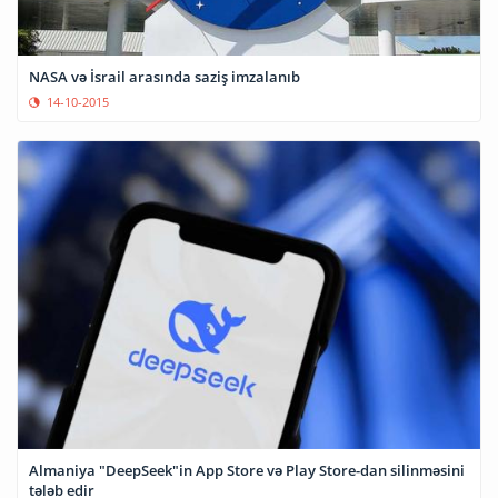
NASA və İsrail arasında saziş imzalanıb
14-10-2015
Almaniya "DeepSeek"in App Store və Play Store-dan silinməsini
tələb edir