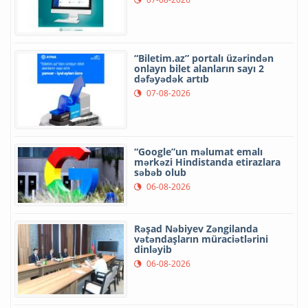
“Biletim.az” portalı üzərindən
onlayn bilet alanların sayı 2
dəfəyədək artıb
07-08-2026
“Google”un məlumat emalı
mərkəzi Hindistanda etirazlara
səbəb olub
06-08-2026
Rəşad Nəbiyev Zəngilanda
vətəndaşların müraciətlərini
dinləyib
06-08-2026