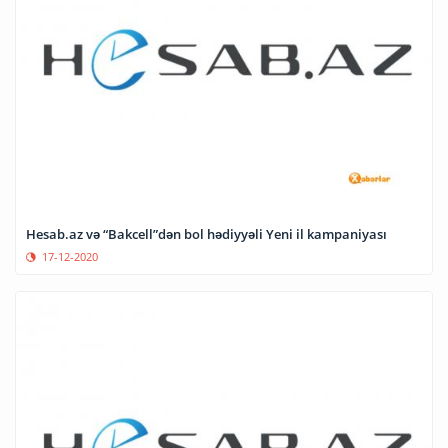
Hesab.az və “Bakcell”dən bol hədiyyəli Yeni il kampaniyası
17-12-2020