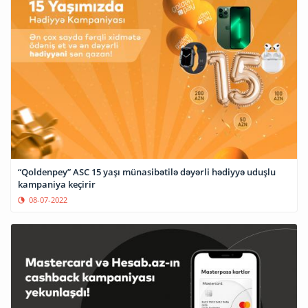
“Qoldenpey” ASC 15 yaşı münasibətilə dəyərli hədiyyə uduşlu
kampaniya keçirir
08-07-2022