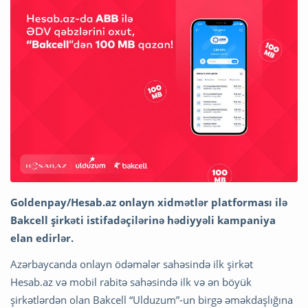
Goldenpay/Hesab.az onlayn xidmətlər platforması ilə
Bakcell şirkəti istifadəçilərinə hədiyyəli kampaniya
elan edirlər.
Azərbaycanda onlayn ödəmələr sahəsində ilk şirkət
Hesab.az və mobil rabitə sahəsində ilk və ən böyük
şirkətlərdən olan Bakcell “Ulduzum”-un birgə əməkdaşlığına