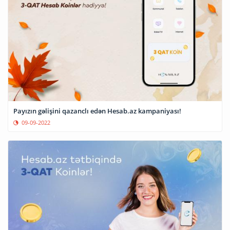
Payızın gəlişini qazanclı edən Hesab.az kampaniyası!
09-09-2022