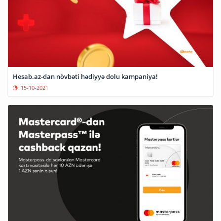
Hesab.az-dan növbəti hədiyyə dolu kampaniya!
15-10-2021