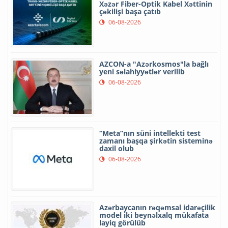
Xəzər Fiber-Optik Kabel Xəttinin
çəkilişi başa çatıb
06-08-2026
AZCON-a "Azərkosmos"la bağlı
yeni səlahiyyətlər verilib
06-08-2026
“Meta”nın süni intellekti test
zamanı başqa şirkətin sisteminə
daxil olub
06-08-2026
Azərbaycanın rəqəmsal idarəçilik
model iki beynəlxalq mükafata
layiq görülüb