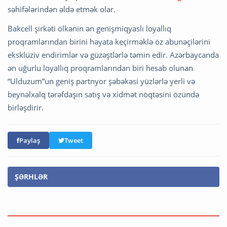
səhifələrindən əldə etmək olar.
Bakcell şirkəti ölkənin ən genişmiqyaslı loyallıq
proqramlarından birini həyata keçirməklə öz abunəçilərini
eksklüziv endirimlər və güzəştlərlə təmin edir. Azərbaycanda
ən uğurlu loyallıq proqramlarından biri hesab olunan
“Ulduzum”un geniş partnyor şəbəkəsi yüzlərlə yerli və
beynəlxalq tərəfdaşın satış və xidmət nöqtəsini özündə
birləşdirir.
Paylaş
Tweet
ŞƏRHLƏR