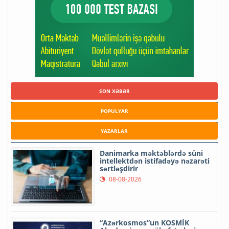
SON XƏBƏR
POPULYAR
YAZARLAR
Danimarka məktəblərdə süni
intellektdən istifadəyə nəzarəti
sərtləşdirir
08-08-2026
“Azərkosmos”un KOSMİK