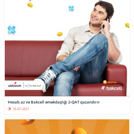
Hesab.az və Bakcell əməkdaşlığı 2-QAT qazandırır
16-07-2021