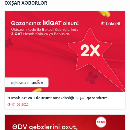
OXŞAR XƏBƏRLƏR
“Hesab.az” və “Ulduzum” əməkdaşlığı 2-QAT qazandırır!
01-08-2022