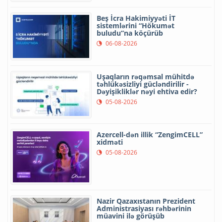
Beş İcra Hakimiyyəti İT
sistemlərini “Hökumət
buludu”na köçürüb
06-08-2026
Uşaqların rəqəmsal mühitdə
təhlükəsizliyi gücləndirilir -
Dəyişikliklər nəyi ehtiva edir?
05-08-2026
Azercell-dən illik “ZengimCELL”
xidməti
05-08-2026
Nazir Qazaxıstanın Prezident
Administrasiyası rəhbərinin
müavini ilə görüşüb