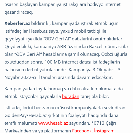
əsasən başlayan kampaniya iştirakçılara hədiyyə internet
qazandıracaq.
Xeberler.az
bildirir ki, kampaniyada iştirak etmək üçün
istifadəçilər Hesab.az saytı, yaxud mobil tətbiqi ilə
qeydiyyatlı şəkildə “ƏDV Geri Al” qəbzlərini oxutmalıdırlar.
Qeyd edək ki, kampaniya ABB üzərindən Bakcell nömrəsi ilə
olan “ƏDV Geri Al” hesablarına şamil olunacaq. Qəbzi uğurla
oxutduqdan sonra, 100 MB internet datası istifadəçilərin
balansına dərhal yatırılacaqdır. Kampaniya 3 Oktyabr – 3
Noyabr 2022-ci il tarixləri arasında davam edəcəkdir.
Kampaniyadan faydalanmaq və daha ətraflı məlumat əldə
etmək istəyənlər qaydalarla
buradan
tanış ola bilər.
İstifadəçilərini hər zaman xüsusi kampaniyalarla sevindirən
GoldenPay/Hesab.az şirkətinin fəaliyyəti haqqında daha
ətraflı məlumatı
www.hesab.az
saytından, *0713 Çağrı
Mərkəzindən və ya platformanın
Facebook
,
İnstagram