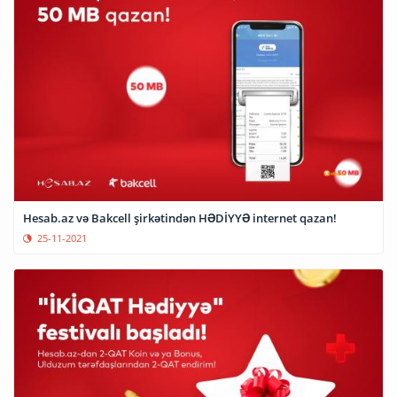
Hesab.az və Bakcell şirkətindən HƏDİYYƏ internet qazan!
25-11-2021