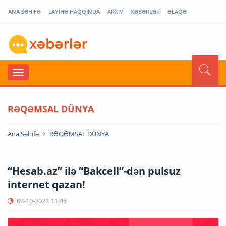
ANA SƏHİFƏ
LAYİHƏ HAQQINDA
ARXİV
XƏBƏRLƏR
ƏLAQƏ
RƏQƏMSAL DÜNYA
Ana Səhifə
RƏQƏMSAL DÜNYA
“Hesab.az” ilə “Bakcell”-dən pulsuz
internet qazan!
03-10-2022
11:45