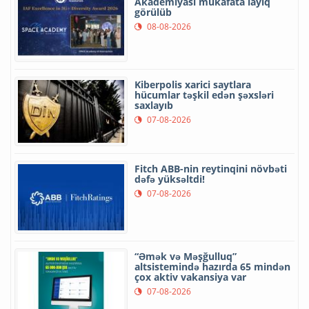
Akademiyası mükafata layiq
görülüb
08-08-2026
Kiberpolis xarici saytlara
hücumlar təşkil edən şəxsləri
saxlayıb
07-08-2026
Fitch ABB-nin reytinqini növbəti
dəfə yüksəltdi!
07-08-2026
“Əmək və Məşğulluq”
altsistemində hazırda 65 mindən
çox aktiv vakansiya var
07-08-2026