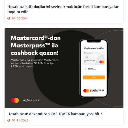
Hesab.az istifadəçilərini sevindirmək üçün fərqli kampaniyalar
təqdim edir
04-02-2021
Hesab.az-ın qazandıran CASHBACK kampaniyası bitir
01-11-2022