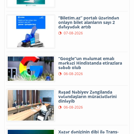
“Biletim.az” portalı üzərindən
onlayn bilet alanların sayı 2
dəfəyədək artıb
07-08-2026
“Google”un məlumat emalı
mərkəzi Hindistanda etirazlara
səbəb olub
06-08-2026
Rəşad Nəbiyev Zəngilanda
vətəndaşların müraciətlərini
dinləyib
06-08-2026
Xəzər dənizinin dibi ilə Trans-