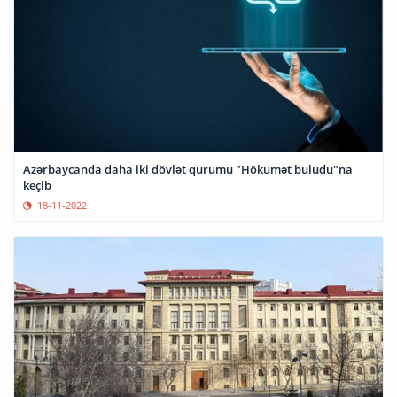
Azərbaycanda daha iki dövlət qurumu "Hökumət buludu"na
keçib
18-11-2022