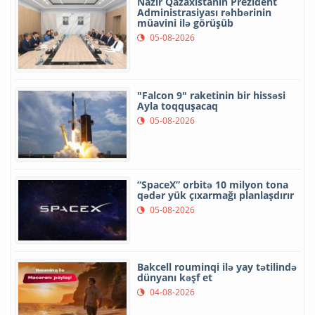
Nazir Qazaxıstanın Prezident
Administrasiyası rəhbərinin
müavini ilə görüşüb
05-08-2026
"Falcon 9" raketinin bir hissəsi
Ayla toqquşacaq
05-08-2026
“SpaceX” orbitə 10 milyon tona
qədər yük çıxarmağı planlaşdırır
05-08-2026
Bakcell rouminqi ilə yay tətilində
dünyanı kəşf et
04-08-2026