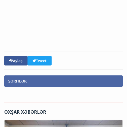
Paylaş
Tweet
ŞƏRHLƏR
OXŞAR XƏBƏRLƏR