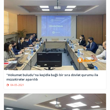
"Hökumət buludu"na keçidlə bağlı bir sıra dövlət qurumu ilə
müzakirələr aparılıb
04-05-2021