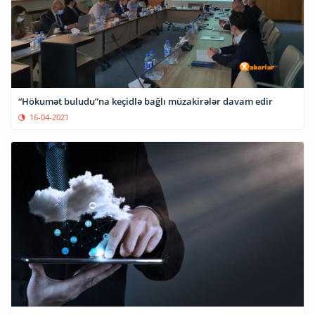
“Hökumət buludu”na keçidlə bağlı müzakirələr davam edir
16-04-2021