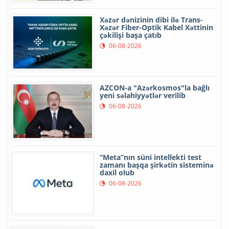
Xəzər dənizinin dibi ilə Trans-
Xəzər Fiber-Optik Kabel Xəttinin
çəkilişi başa çatıb
06-08-2026
AZCON-a "Azərkosmos"la bağlı
yeni səlahiyyətlər verilib
06-08-2026
“Meta”nın süni intellekti test
zamanı başqa şirkətin sisteminə
daxil olub
06-08-2026