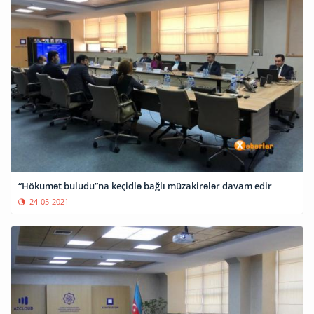
“Hökumət buludu”na keçidlə bağlı müzakirələr davam edir
24-05-2021