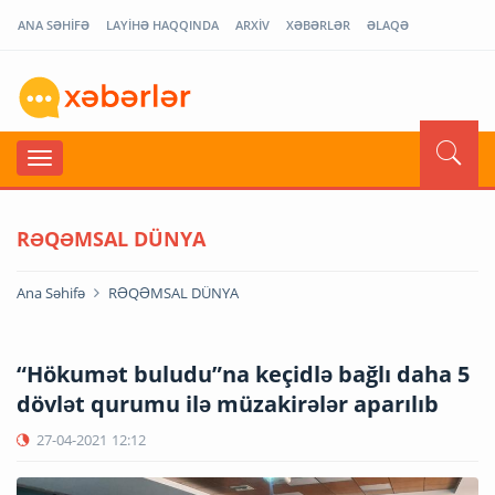
ANA SƏHİFƏ
LAYİHƏ HAQQINDA
ARXİV
XƏBƏRLƏR
ƏLAQƏ
RƏQƏMSAL DÜNYA
Ana Səhifə
RƏQƏMSAL DÜNYA
“Hökumət buludu”na keçidlə bağlı daha 5
dövlət qurumu ilə müzakirələr aparılıb
27-04-2021
12:12