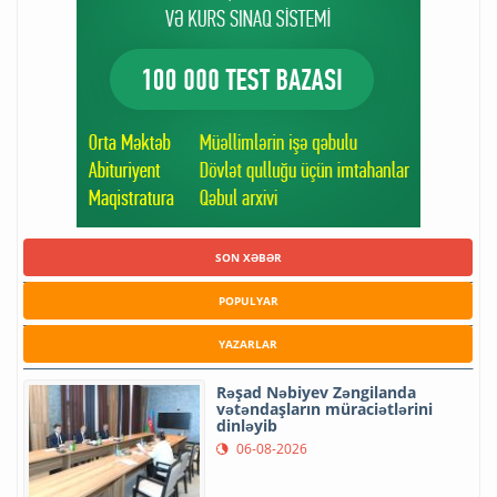
SON XƏBƏR
POPULYAR
YAZARLAR
Rəşad Nəbiyev Zəngilanda
vətəndaşların müraciətlərini
dinləyib
06-08-2026