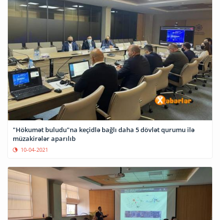
"Hökumət buludu"na keçidlə bağlı daha 5 dövlət qurumu ilə
müzakirələr aparılıb
10-04-2021