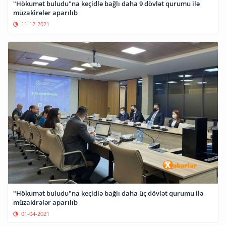
"Hökumət buludu"na keçidlə bağlı daha 9 dövlət qurumu ilə
müzakirələr aparılıb
11-12-2021
"Hökumət buludu"na keçidlə bağlı daha üç dövlət qurumu ilə
müzakirələr aparılıb
01-04-2021