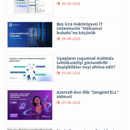
06-08-2026
Beş İcra Hakimiyyəti İT
sistemlərini “Hökumət
buludu”na köçürüb
06-08-2026
Uşaqların rəqəmsal mühitdə
təhlükəsizliyi gücləndirilir -
Dəyişikliklər nəyi ehtiva edir?
05-08-2026
Azercell-dən illik “ZengimCELL”
xidməti
05-08-2026