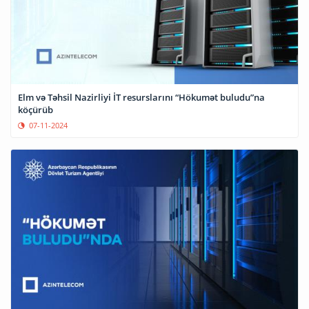
Elm və Təhsil Nazirliyi İT resurslarını “Hökumət buludu”na
köçürüb
07-11-2024