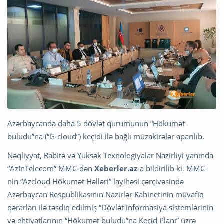
Azərbaycanda daha 5 dövlət qurumunun “Hökumət
buludu”na (“G-cloud”) keçidi ilə bağlı müzakirələr aparılıb.
Nəqliyyat, Rabitə və Yüksək Texnologiyalar Nazirliyi yanında
“AzInTelecom” MMC-dən
Xeberler.az
-a bildirilib ki, MMC-
nin “Azcloud Hökumət Həlləri” layihəsi çərçivəsində
Azərbaycan Respublikasının Nazirlər Kabinetinin müvafiq
qərarları ilə təsdiq edilmiş “Dövlət informasiya sistemlərinin
və ehtiyatlarının “Hökumət buludu”na Keçid Planı” üzrə