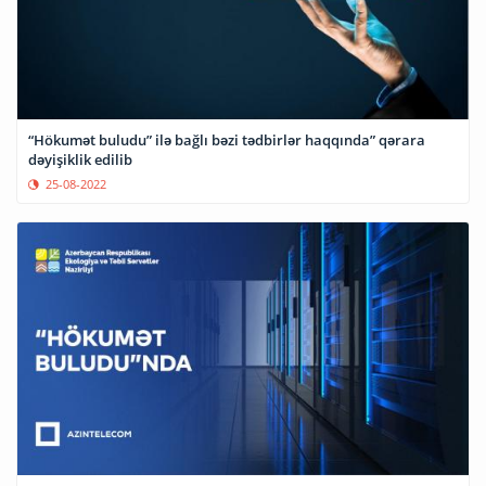
“Hökumət buludu” ilə bağlı bəzi tədbirlər haqqında” qərara
dəyişiklik edilib
25-08-2022