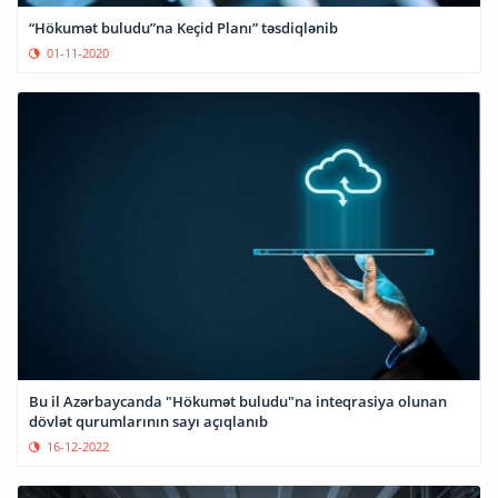
“Hökumət buludu”na Keçid Planı” təsdiqlənib
01-11-2020
Bu il Azərbaycanda "Hökumət buludu"na inteqrasiya olunan
dövlət qurumlarının sayı açıqlanıb
16-12-2022