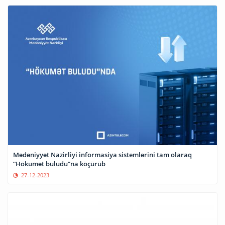
Mədəniyyət Nazirliyi informasiya sistemlərini tam olaraq
“Hökumət buludu”na köçürüb
27-12-2023