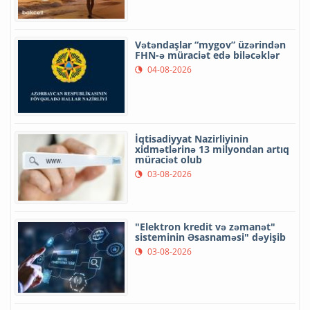
Vətəndaşlar “mygov” üzərindən
FHN-ə müraciət edə biləcəklər
04-08-2026
İqtisadiyyat Nazirliyinin
xidmətlərinə 13 milyondan artıq
müraciət olub
03-08-2026
"Elektron kredit və zəmanət"
sisteminin Əsasnaməsi" dəyişib
03-08-2026