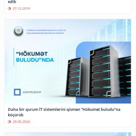
edib
07-12-2019
Daha bir qurum İT sistemlərini qismən “Hökumət buludu”na
köçürüb
29-05-2024