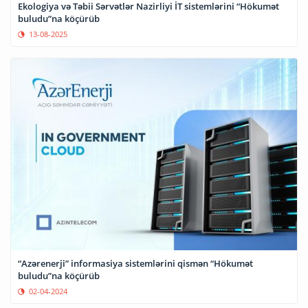
Ekologiya və Təbii Sərvətlər Nazirliyi İT sistemlərini “Hökumət
buludu”na köçürüb
13-08-2025
“Azərenerji” informasiya sistemlərini qismən “Hökumət
buludu”na köçürüb
02-04-2024