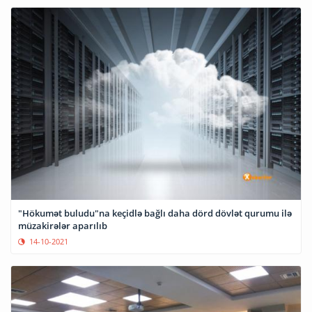
"Hökumət buludu"na keçidlə bağlı daha dörd dövlət qurumu ilə
müzakirələr aparılıb
14-10-2021