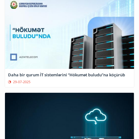
Daha bir qurum İT sistemlərini “Hökumət buludu”na köçürüb
29-07-2025