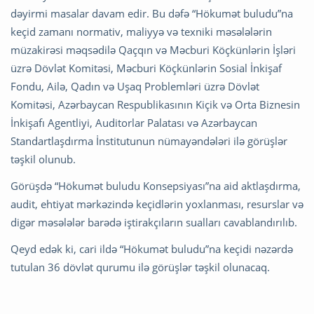
dəyirmi masalar davam edir. Bu dəfə “Hökumət buludu”na
keçid zamanı normativ, maliyyə və texniki məsələlərin
müzakirəsi məqsədilə Qaçqın və Məcburi Köçkünlərin İşləri
üzrə Dövlət Komitəsi, Məcburi Köçkünlərin Sosial İnkişaf
Fondu, Ailə, Qadın və Uşaq Problemləri üzrə Dövlət
Komitəsi, Azərbaycan Respublikasının Kiçik və Orta Biznesin
İnkişafı Agentliyi, Auditorlar Palatası və Azərbaycan
Standartlaşdırma İnstitutunun nümayəndələri ilə görüşlər
təşkil olunub.
Görüşdə “Hökumət buludu Konsepsiyası”na aid aktlaşdırma,
audit, ehtiyat mərkəzində keçidlərin yoxlanması, resurslar və
digər məsələlər barədə iştirakçıların sualları cavablandırılıb.
Qeyd edək ki, cari ildə “Hökumət buludu”na keçidi nəzərdə
tutulan 36 dövlət qurumu ilə görüşlər təşkil olunacaq.