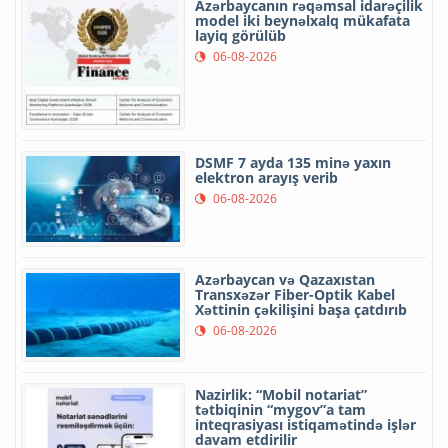
Azərbaycanın rəqəmsal idarəçilik
model iki beynəlxalq mükafata
layiq görülüb
06-08-2026
DSMF 7 ayda 135 minə yaxın
elektron arayış verib
06-08-2026
Azərbaycan və Qazaxıstan
Transxəzər Fiber-Optik Kabel
Xəttinin çəkilişini başa çatdırıb
06-08-2026
Nazirlik: “Mobil notariat”
tətbiqinin “mygov”a tam
inteqrasiyası istiqamətində işlər
davam etdirilir