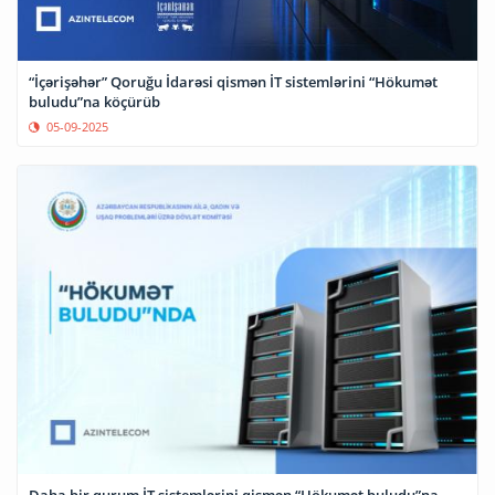
“İçərişəhər” Qoruğu İdarəsi qismən İT sistemlərini “Hökumət
buludu”na köçürüb
05-09-2025
Daha bir qurum İT sistemlərini qismən “Hökumət buludu”na