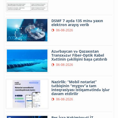
DSMF 7 ayda 135 minə yaxın
elektron arayış verib
06-08-2026
Azərbaycan və Qazaxıstan
Transxəzər Fiber-Optik Kabel
Xəttinin çəkilişini başa çatdırıb
06-08-2026
Nazirlik: “Mobil notariat”
tətbiqinin “mygov”a tam
inteqrasiyası istiqamətində işlər
davam etdirilir
06-08-2026
Beş İcra Hakimiyyəti İT