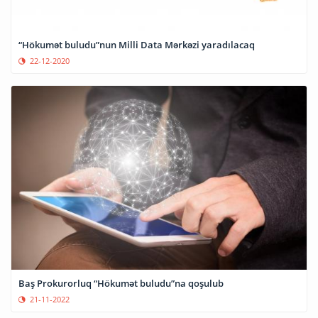
“Hökumət buludu”nun Milli Data Mərkəzi yaradılacaq
22-12-2020
Baş Prokurorluq “Hökumət buludu”na qoşulub
21-11-2022