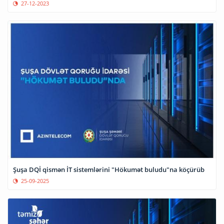
27-12-2023
Şuşa DQİ qismən İT sistemlərini "Hökumət buludu"na köçürüb
25-09-2025