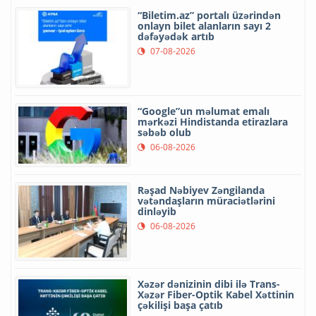
“Biletim.az” portalı üzərindən
onlayn bilet alanların sayı 2
dəfəyədək artıb
07-08-2026
“Google”un məlumat emalı
mərkəzi Hindistanda etirazlara
səbəb olub
06-08-2026
Rəşad Nəbiyev Zəngilanda
vətəndaşların müraciətlərini
dinləyib
06-08-2026
Xəzər dənizinin dibi ilə Trans-
Xəzər Fiber-Optik Kabel Xəttinin
çəkilişi başa çatıb