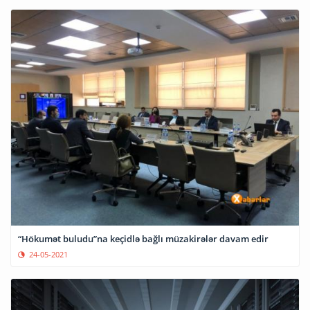
“Hökumət buludu”na keçidlə bağlı müzakirələr davam edir
24-05-2021