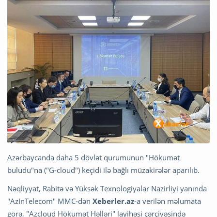
Azərbaycanda daha 5 dövlət qurumunun "Hökumət
buludu"na ("G-cloud") keçidi ilə bağlı müzakirələr aparılıb.
Nəqliyyat, Rabitə və Yüksək Texnologiyalar Nazirliyi yanında
"AzInTelecom" MMC-dən
Xeberler.az
-a verilən məlumata
görə, "Azcloud Hökumət Həlləri" layihəsi çərçivəsində