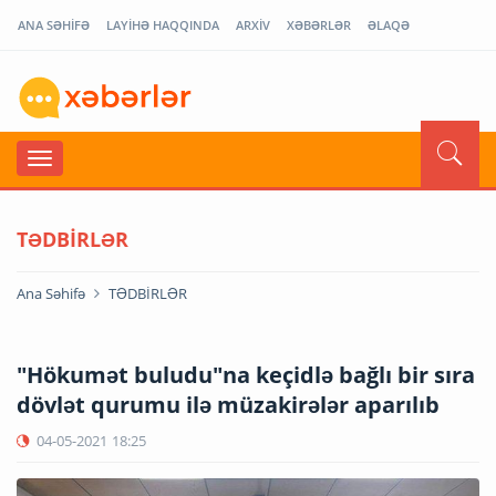
ANA SƏHİFƏ
LAYİHƏ HAQQINDA
ARXİV
XƏBƏRLƏR
ƏLAQƏ
TƏDBİRLƏR
Ana Səhifə
TƏDBİRLƏR
"Hökumət buludu"na keçidlə bağlı bir sıra
dövlət qurumu ilə müzakirələr aparılıb
04-05-2021
18:25