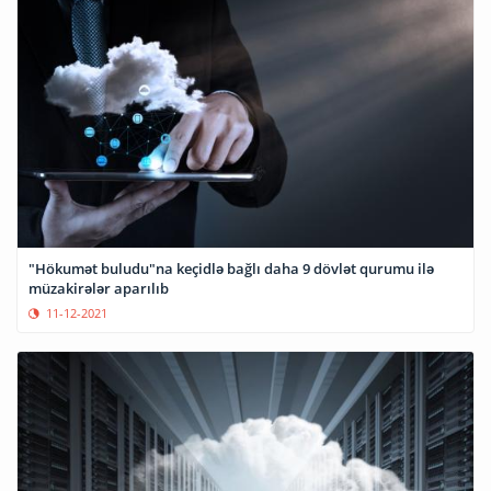
"Hökumət buludu"na keçidlə bağlı daha 9 dövlət qurumu ilə
müzakirələr aparılıb
11-12-2021