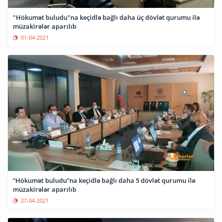
"Hökumət buludu"na keçidlə bağlı daha üç dövlət qurumu ilə
müzakirələr aparılıb
01-04-2021
“Hökumət buludu”na keçidlə bağlı daha 5 dövlət qurumu ilə
müzakirələr aparılıb
27-04-2021