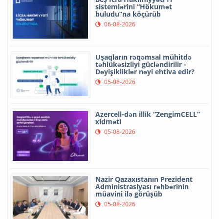
sistemlərini “Hökumət
buludu”na köçürüb
06-08-2026
Uşaqların rəqəmsal mühitdə
təhlükəsizliyi gücləndirilir -
Dəyişikliklər nəyi ehtiva edir?
05-08-2026
Azercell-dən illik “ZengimCELL”
xidməti
05-08-2026
Nazir Qazaxıstanın Prezident
Administrasiyası rəhbərinin
müavini ilə görüşüb
05-08-2026