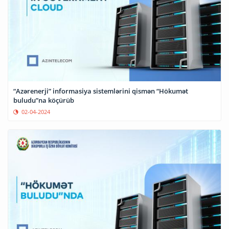
“Azərenerji” informasiya sistemlərini qismən “Hökumət
buludu”na köçürüb
02-04-2024