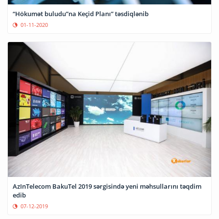
“Hökumət buludu”na Keçid Planı” təsdiqlənib
01-11-2020
AzInTelecom BakuTel 2019 sərgisində yeni məhsullarını təqdim
edib
07-12-2019