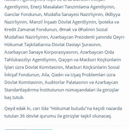
Agentliyinin, Enerji Məsələləri Tənzimləmə Agentliyinin,
Gənclər Fondunun, Müdafiə Sənayesi Nazirliyinin, Ədliyyə
Nazirliyinin, Mənzil İnşaatı Dövlət Agentliyinin, İpoteka və
Kredit Zəmanət Fondunun, Əmək və Əhalinin Sosial
Müdafiəsi Nazirliyinin, Azərbaycan Prezidenti yanında Qeyri-
Hökumət Təşkilatlarına Dövlət Dəstəyi Şurasının,
Azərbaycan Sənaye Korporasiyasının, Azərbaycan Qida
Təhlükəsizliyi Agentliyinin, Qaçqın və Məcburi Köçkünlərin
İşləri üzrə Dövlət Komitəsinin, Məcburi Köçkünlərin Sosial
İnkişaf Fondunun, Ailə, Qadın və Uşaq Problemləri üzrə
Dövlət Komitəsinin, Auditorlar Palatasının və Azərbaycan
Standartlaşdırma İnstitutunun nümayəndələri ilə görüşlər
baş tutub.
Qeyd edək ki, cari ildə "Hökumət buludu"na keçidi nəzərdə
tutulan 36 dövlət qurumu ilə görüşlər təşkil olunacaq.