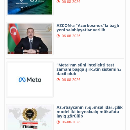
06-08-2026
AZCON-a "Azərkosmos"la bağlı
yeni səlahiyyətlər verilib
06-08-2026
“Meta”nın süni intellekti test
zamanı başqa şirkətin sisteminə
daxil olub
06-08-2026
Azərbaycanın rəqəmsal idarəçilik
model iki beynəlxalq mükafata
layiq görülüb
06-08-2026