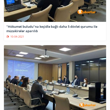
"Hökumət buludu"na keçidlə bağlı daha 5 dövlət qurumu ilə
müzakirələr aparılıb
10-04-2021