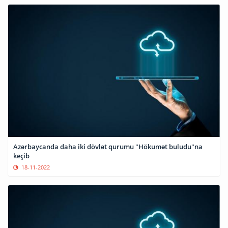
Azərbaycanda daha iki dövlət qurumu "Hökumət buludu"na
keçib
18-11-2022