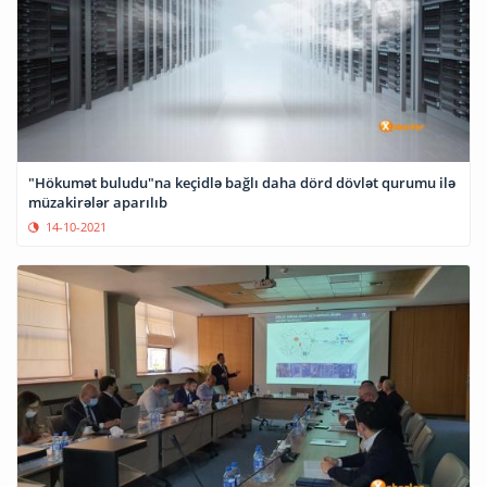
"Hökumət buludu"na keçidlə bağlı daha dörd dövlət qurumu ilə
müzakirələr aparılıb
14-10-2021