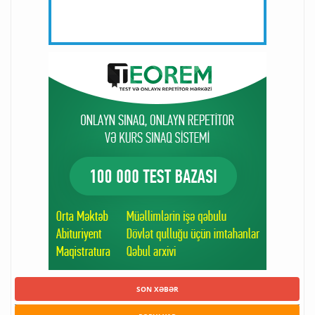
SON XƏBƏR