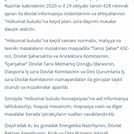
Nazirlər kabinetinin 2020-ci il 29 oktyabr tarixli 428 nömrəli
qərarı ilə dövlət informasiya sistemlərinin və ehtiyatlarının
"Hökumət buludu"na keçid planı üzrə dəyirmi masalar
davam etdirilir.
"Hökumət buludu"na keçid zamanı normativ, maliyyə və
texniki məsələlərin müzakirəsi məqsədilə “Təmiz Şəhər” ASC-
nin, Dövlət Şəhərsalma və Arxitektura Komitəsinin,
“İçərişəhər” Dövlət Tarix-Memarlıq Qoruğu İdarəsinin,
Diasporla İş üzrə Dövlət Komitəsinin və Dini Qurumlarla İş
üzrə Dövlət Komitəsinin nümayəndələri ilə görüşlər təşkil
olunub və müzakirələr aparılıb.
Görüşdə "Hökumət buludu Konsepsiyası"na aid informasiya
təhlükəsizliyi, hüquqi mexanizm, miqrasiya vaxtı və digər
məsələlər barədə iştirakçıların sualları cavablandırılıb.
Qeyd edək ki, bu günədək Energetika Nazirliyinin, Dövlət
Reklam Agentliyinin, Kiçik və Orta Biznesin İnkişafı