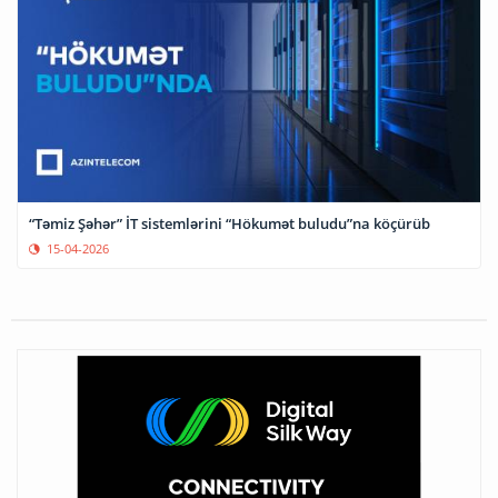
“Təmiz Şəhər” İT sistemlərini “Hökumət buludu”na köçürüb
15-04-2026