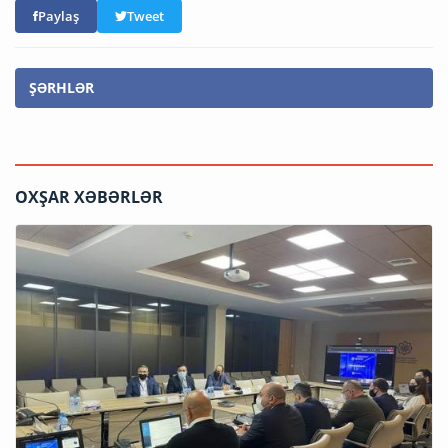
Paylaş
Tweet
ŞƏRHLƏR
OXŞAR XƏBƏRLƏR