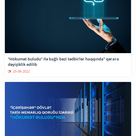
“Hökumət buludu” ilə bağlı bəzi tədbirlər haqqında” qərara
dəyişiklik edilib
25-08-2022