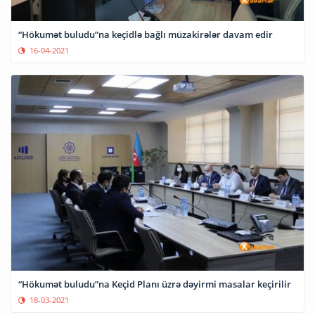
“Hökumət buludu”na keçidlə bağlı müzakirələr davam edir
16-04-2021
“Hökumət buludu”na Keçid Planı üzrə dəyirmi masalar keçirilir
18-03-2021