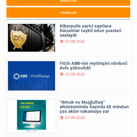
POPULYAR
YAZARLAR
Kiberpolis xarici saytlara
hücumlar təşkil edən şəxsləri
saxlayıb
07-08-2026
Fitch ABB-nin reytinqini növbəti
dəfə yüksəltdi!
07-08-2026
“Əmək və Məşğulluq”
altsistemində hazırda 65 mindən
çox aktiv vakansiya var
07-08-2026