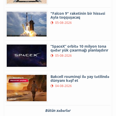
"Falcon 9" raketinin bir hissəsi
Ayla toqquşacaq
05-08-2026
“SpaceX” orbitə 10 milyon tona
qədər yük çıxarmağı planlaşdırır
05-08-2026
Bakcell rouminqi ilə yay tətilində
dünyanı kəşf et
04-08-2026
Bütün xəbərlər